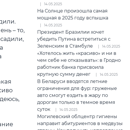
14.05.2025
На Солнце произошла самая
мощная в 2025 году вспышка
дили.
14.05.2025
ень – то,
Президент Бразилии хочет
осадили,
убедить Путина встретиться с
Зеленским в Стамбуле
14.05.2025
да
«Хотелось жить «красиво» и ни в
а
чем себе не отказывать»: в Гродно
работник банка присвоила
крупную сумму денег
14.05.2025
акая
В Беларуси вводятся летние
ограничения для фур: груженые
сиво
авто смогут ездить в жару по
деюсь,
дорогам только в темное время
суток
14.05.2025
Могилевский облцентр гигиены
направит абитуриентов в медвузы
ание