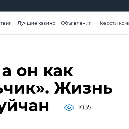
твия
Лучшие казино
Объявления
Новости ком
адьба недели
Чтобы помнили
Организации
Ра
 а он как
чик». Жизнь
уйчан
1035