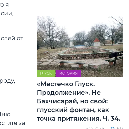
о я
нсии,
ыслей от
ГЛУСК
ИСТОРИЯ
роду,
«Местечко Глуск.
Продолжение». Не
Бахчисарай, но свой:
глусский фонтан, как
Дню
точка притяжения. Ч. 34.
остите за
13.05.2025
812