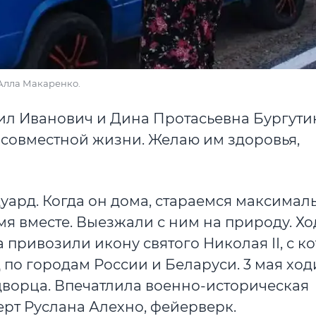
Алла Макаренко.
аил Иванович и Дина Протасьевна Бургути
ет совместной жизни. Желаю им здоровья,
уард. Когда он дома, стараемся максимал
я вместе. Выезжали с ним на природу. Хо
 привозили икону святого Николая II, с к
 по городам России и Беларуси. 3 мая ход
ворца. Впечатлила военно-историческая
ерт Руслана Алехно, фейерверк.