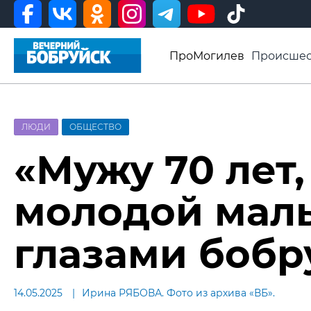
ПроМогилев
Происшес
История
Афиша
Св
Видео ВБ
ЛЮДИ
ОБЩЕСТВО
«Мужу 70 лет,
молодой маль
глазами бобр
14.05.2025
Ирина РЯБОВА. Фото из архива «ВБ».