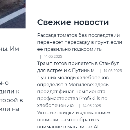
Свежие новости
Рассада томатов без последствий
перенесет пересадку в грунт, если
ны. Им
ее правильно подкормить
14.05.2025
Трамп готов прилететь в Стамбул
для встречи с Путиным
14.05.2025
Лучших молодых хлебопеков
ьно
определят в Могилеве: здесь
дили к
пройдет финал чемпионата
профмастерства ProfSkills по
оторой в
хлебопечению
14.05.2025
или на
Уютные скидки и «домашние»
новинки: на что обратить
внимание в магазинах А1