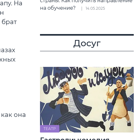
страны. Как получить направление
апу. На
на обучение?
14.05.2025
он
 брат
Досуг
лазах
ажных
 как она
ТЕАТР