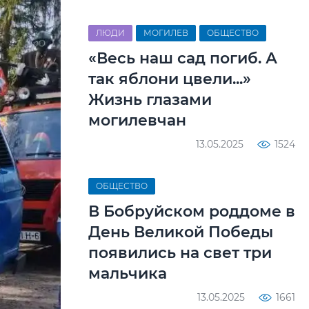
ЛЮДИ
МОГИЛЕВ
ОБЩЕСТВО
«Весь наш сад погиб. А
так яблони цвели...»
Жизнь глазами
могилевчан
13.05.2025
1524
ОБЩЕСТВО
В Бобруйском роддоме в
День Великой Победы
появились на свет три
мальчика
13.05.2025
1661