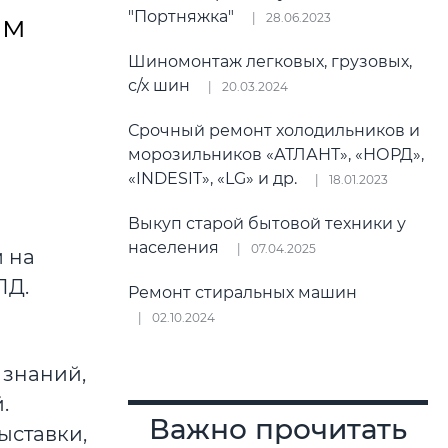
"Портняжка"
им
28.06.2023
Шиномонтаж легковых, грузовых,
с/х шин
20.03.2024
Срочный ремонт холодильников и
морозильников «АТЛАНТ», «НОРД»,
«INDESIT», «LG» и др.
18.01.2023
Выкуп старой бытовой техники у
населения
07.04.2025
м на
ПД.
Ремонт стиральных машин
02.10.2024
 знаний,
.
Важно прочитать
ыставки,