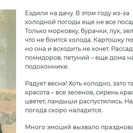
Ездили на дачу. В этом году из-за
холодной погоды еще не все поса
Только морковку, бурачки, лук, зел
что не боится холода. Картошку п
но она и всходить не хочет. Расса
помидоров, петуний – еще дома н
подоконнике.
Радует весна! Хоть холодно, зато т
красота – все зеленое, сирень кра
цветет, ландыши распустились. На
погода скоро наладится.
Много эмоций вызвало празднов