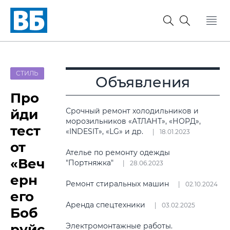
СТИЛЬ
Объявления
Про
йди
Срочный ремонт холодильников и
морозильников «АТЛАНТ», «НОРД»,
тест
«INDESIT», «LG» и др.
18.01.2023
от
Ателье по ремонту одежды
«Веч
"Портняжка"
28.06.2023
ерн
Ремонт стиральных машин
02.10.2024
его
Аренда спецтехники
03.02.2025
Боб
руйс
Электромонтажные работы.