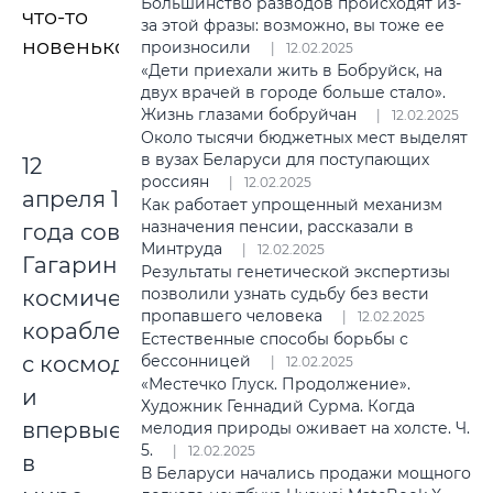
Большинство разводов происходят из-
что-то
за этой фразы: возможно, вы тоже ее
новенькое.
произносили
12.02.2025
«Дети приехали жить в Бобруйск, на
двух врачей в городе больше стало».
Жизнь глазами бобруйчан
12.02.2025
Около тысячи бюджетных мест выделят
в вузах Беларуси для поступающих
12
россиян
12.02.2025
апреля 1961
Как работает упрощенный механизм
назначения пенсии, рассказали в
года советский космонавт Юрий
Минтруда
12.02.2025
Гагарин на
Результаты генетической экспертизы
позволили узнать судьбу без вести
космическом
пропавшего человека
12.02.2025
корабле «Восток-1» стартовал
Естественные способы борьбы с
с космодрома «Байконур»
бессонницей
12.02.2025
«Местечко Глуск. Продолжение».
и
Художник Геннадий Сурма. Когда
впервые
мелодия природы оживает на холсте. Ч.
5.
12.02.2025
в
В Беларуси начались продажи мощного