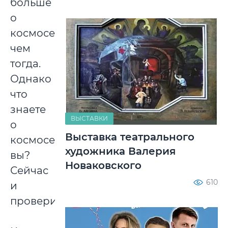
больше
о
космосе,
чем
тогда.
Однако
что
знаете
ВЫСТАВКИ
о
Выставка театрального
космосе
художника Валерия
вы?
Новаковского
Сейчас
610
и
проверим.