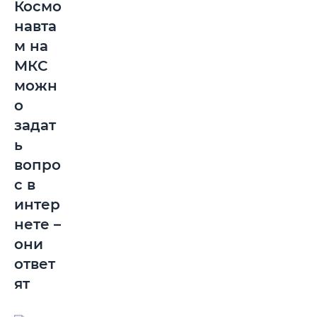
Космо
навта
м на
МКС
можн
о
задат
ь
вопро
с в
интер
нете –
они
ответ
ят