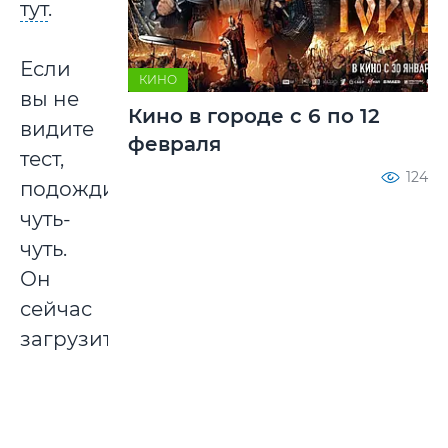
тут
.
Если
КИНО
вы не
Кино в городе с 6 по 12
видите
февраля
тест,
124
подождите
чуть-
чуть.
Он
сейчас
загрузится.