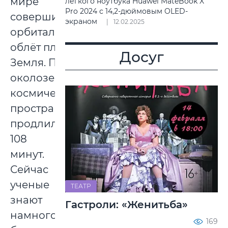
мире
легкого ноутбука Huawei MateBook X
Pro 2024 с 14,2-дюймовым OLED-
совершил
экраном
12.02.2025
орбитальный
облёт планеты
Досуг
Земля. Полёт в
околоземном
космическом
пространстве
продлился
108
минут.
Сейчас
ученые
ТЕАТР
знают
Гастроли: «Женитьба»
намного
169