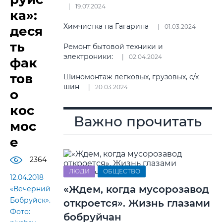
19.07.2024
ка»:
Химчистка на Гагарина
01.03.2024
деся
ть
Ремонт бытовой техники и
электроники:
02.04.2024
фак
тов
Шиномонтаж легковых, грузовых, с/х
шин
20.03.2024
о
кос
Важно прочитать
мос
е
2364
ЛЮДИ
ОБЩЕСТВО
12.04.2018
«Ждем, когда мусорозавод
«Вечерний
Бобруйск».
откроется». Жизнь глазами
Фото:
бобруйчан