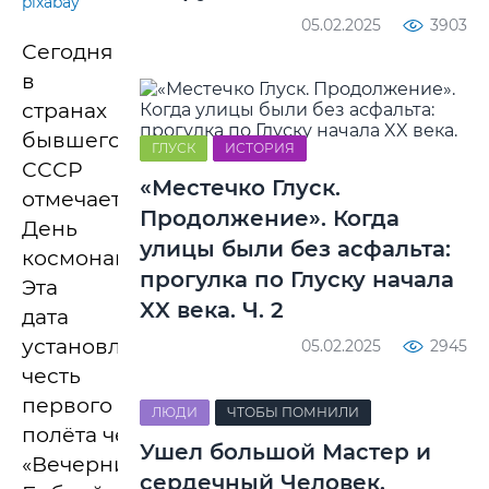
pixabay
05.02.2025
3903
Сегодня
в
странах
бывшего
ГЛУСК
ИСТОРИЯ
СССР
«Местечко Глуск.
отмечается
Продолжение». Когда
День
улицы были без асфальта:
космонавтики,
прогулка по Глуску начала
Эта
XX века. Ч. 2
дата
установленна
05.02.2025
2945
честь
первого
ЛЮДИ
ЧТОБЫ ПОМНИЛИ
полёта человека в космос.
Ушел большой Мастер и
«Вечерний
сердечный Человек.