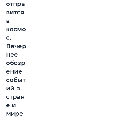
отпра
вится
в
космо
с.
Вечер
нее
обозр
ение
событ
ий в
стран
е и
мире