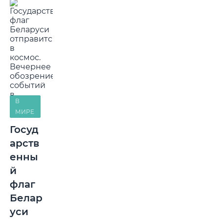
В
МИРЕ
Госуд
арств
енны
й
флаг
Белар
уси