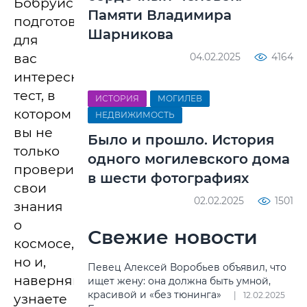
Бобруйск»
Памяти Владимира
подготовил
Шарникова
для
вас
04.02.2025
4164
интересный
тест, в
ИСТОРИЯ
МОГИЛЕВ
котором
НЕДВИЖИМОСТЬ
вы не
Было и прошло. История
только
одного могилевского дома
проверите
в шести фотографиях
свои
02.02.2025
1501
знания
о
Свежие новости
космосе,
но и,
Певец Алексей Воробьев объявил, что
наверняка,
ищет жену: она должна быть умной,
красивой и «без тюнинга»
12.02.2025
узнаете