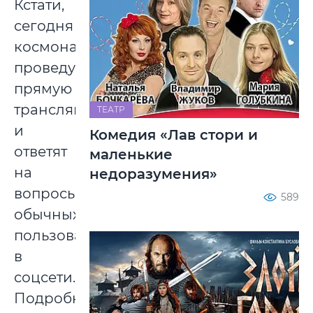
Кстати,
сегодня
космонавты
проведут
прямую
трансляцию
ТЕАТР
и
Комедия «Лав стори и
ответят
маленькие
на
недоразумения»
вопросы
589
обычных
пользователей
в
соцсети.
Подробности