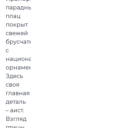
парадный
плац
покрыт
свежей
брусчаткой
с
национальным
орнаментом.
Здесь
своя
главная
деталь
– аист.
Взгляд
птицы,