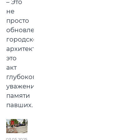
– Это
не
просто
обновление
городской
архитектуры,
это
акт
глубокого
уважения
памяти
павших.
03.05.2025.