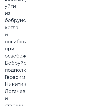
уйти
из
бобруйского
котла,
и
погибшие
при
освобождении
Бобруйска
подполковник
Герасим
Никитич
Логачев
и
старшина