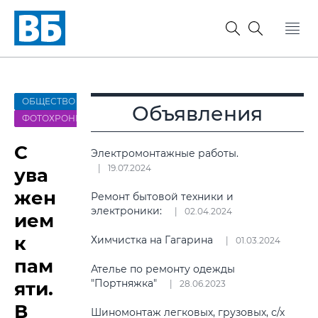
ОБЩЕСТВО
Объявления
ФОТОХРОНИКА
С
Электромонтажные работы.
19.07.2024
ува
жен
Ремонт бытовой техники и
электроники:
02.04.2024
ием
к
Химчистка на Гагарина
01.03.2024
пам
Ателье по ремонту одежды
"Портняжка"
яти.
28.06.2023
В
Шиномонтаж легковых, грузовых, с/х