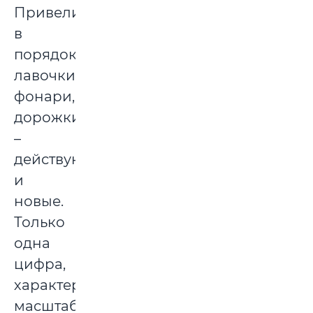
Привели
в
порядок
лавочки,
фонари,
дорожки
–
действующие
и
новые.
Только
одна
цифра,
характеризующая
масштаб