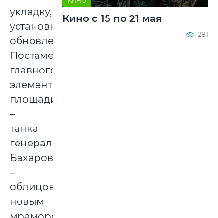
КИНО
укладку,
Кино с 15 по 21 мая
установку,
281
обновление.
Постамент
главного
элемента
площади
–
танка
генерала
Бахарова
–
облицован
новым
мрамором,