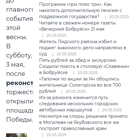
до
Программа «три плюс три». Как
главного
накопить дополнительную пенсию с
поддержкой государства?
20.05.2025
события
Читайте в свежем номере газеты
этой
«Вечерний Бобруйск» 21 мая
20.05.2025
весны.
Житель Лидского района избил и
В
поджег знакомого: дело направлено в
суд
20.05.2025
субботу,
Пять рублей за обед и экскурсию.
3 мая,
Сходили поесть в столовую «Славянки»
в Бобруйске
после
20.05.2025
«Тапочки по акции за 14» обошлись
реконструкции
жительнице Солигорска во все 700
рублей
торжественно
20.05.2025
Из-за ремонта изменится путь
открыли
следования нескольких городских
площадь
автобусных маршрутов
20.05.2025
Несмотря на споры, решение принято:
Победы.
в Могилеве на Якубовского все же
построят православный храм
20.05.2025