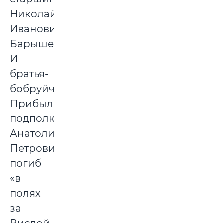
Николай
Иванович
Барышев.
И
братья-
бобруйчане
Прибыльские:
подполковник
Анатолий
Петрович
погиб
«в
полях
за
Вислой