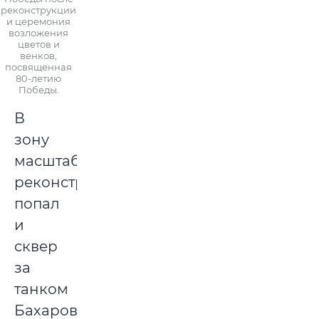
реконструкции
и церемония
возложения
цветов и
венков,
посвященная
80-летию
Победы.
В
зону
масштабной
реконструкции
попал
и
сквер
за
танком
Бахарова.