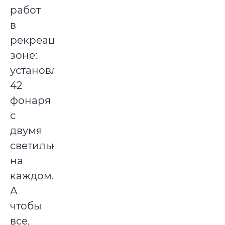
работ
в
рекреационной
зоне:
установлено
42
фонаря
с
двумя
светильниками
на
каждом.
А
чтобы
все,