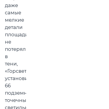
даже
самые
мелкие
детали
площади
не
потерялись
в
тени,
«Горсвет»
установил
66
подземных
точечных
светильников: