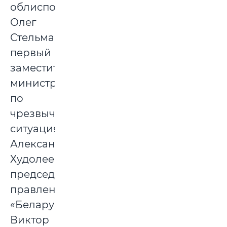
облисполкома
Олег
Стельмашок,
первый
заместитель
министра
по
чрезвычайным
ситуациям
Александр
Худолеев,
председатель
правления
«Беларусбанка»
Виктор