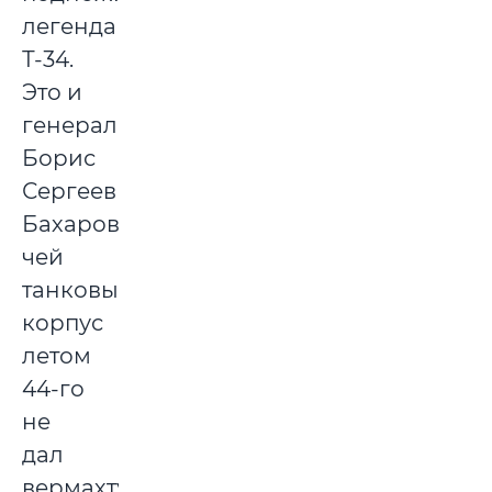
легендарного
Т-34.
Это и
генерал
Борис
Сергеевич
Бахаров,
чей
танковый
корпус
летом
44-го
не
дал
вермахту