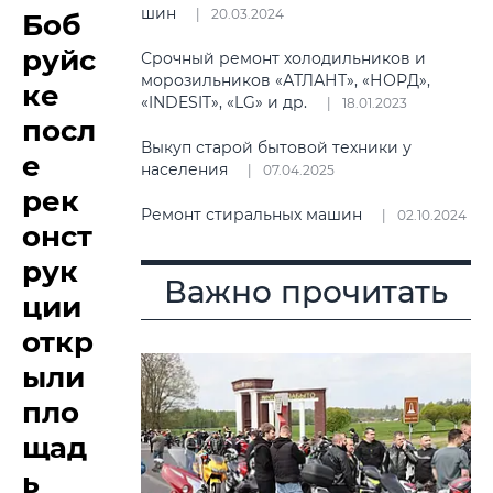
шин
20.03.2024
Боб
руйс
Срочный ремонт холодильников и
морозильников «АТЛАНТ», «НОРД»,
ке
«INDESIT», «LG» и др.
18.01.2023
посл
Выкуп старой бытовой техники у
е
населения
07.04.2025
рек
Ремонт стиральных машин
02.10.2024
онст
рук
Важно прочитать
ции
откр
ыли
пло
щад
ь