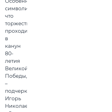
Особенно
символично,
что
торжество
проходит
в
канун
80-
летия
Великой
Победы,
–
подчеркнул
Игорь
Николаевич.