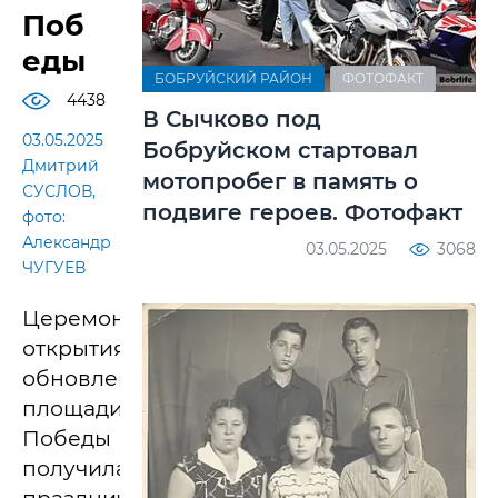
Поб
еды
БОБРУЙСКИЙ РАЙОН
ФОТОФАКТ
4438
В Сычково под
03.05.2025
Бобруйском стартовал
Дмитрий
мотопробег в память о
СУСЛОВ,
подвиге героев. Фотофакт
фото:
Александр
03.05.2025
3068
ЧУГУЕВ
Церемония
открытия
обновленной
площади
Победы
получилась