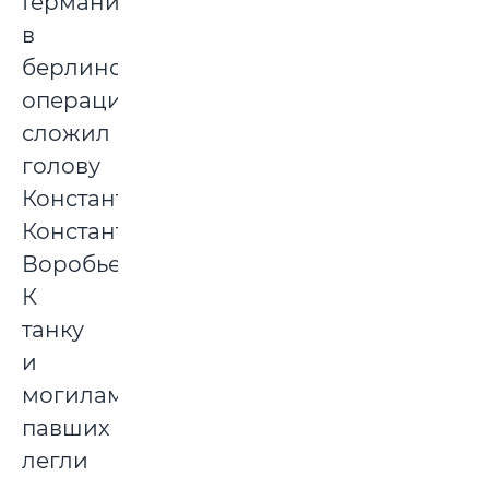
Германии
в
берлинской
операции
сложил
голову
Константин
Константинович
Воробьев.
К
танку
и
могилам
павших
легли