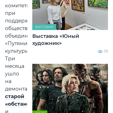
комитеты
при
поддержке
ВЫСТАВКИ
общественного
объединения
Выставка «Юный
художник»
«Путями
культуры».
111
Три
месяца
ушло
на
демонтаж
старой
«обстановки»
и