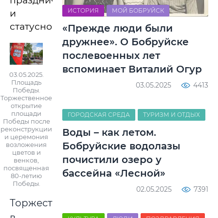
праздничной
ИСТОРИЯ
МОЙ БОБРУЙСК
и
статусной.
«Прежде люди были
дружнее». О Бобруйске
послевоенных лет
вспоминает Виталий Огур
03.05.2025.
Площадь
03.05.2025
4413
Победы.
Торжественное
открытие
площади
ГОРОДСКАЯ СРЕДА
ТУРИЗМ И ОТДЫХ
Победы после
реконструкции
Воды – как летом.
и церемония
Бобруйские водолазы
возложения
цветов и
почистили озеро у
венков,
посвященная
бассейна «Лесной»
80-летию
Победы.
02.05.2025
7391
Торжества
в