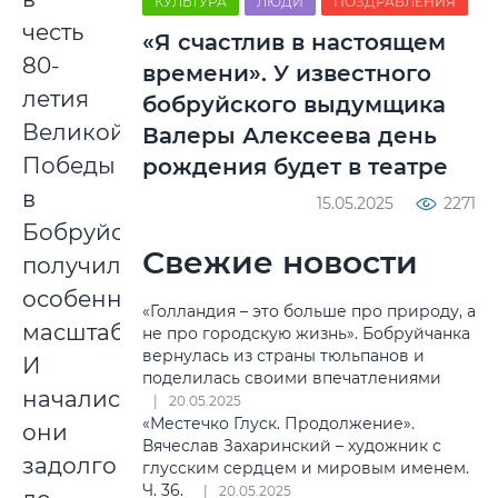
КУЛЬТУРА
ЛЮДИ
ПОЗДРАВЛЕНИЯ
честь
«Я счастлив в настоящем
80-
времени». У известного
летия
бобруйского выдумщика
Великой
Валеры Алексеева день
Победы
рождения будет в театре
в
15.05.2025
2271
Бобруйске
Свежие новости
получились
особенно
«Голландия – это больше про природу, а
масштабными.
не про городскую жизнь». Бобруйчанка
вернулась из страны тюльпанов и
И
поделилась своими впечатлениями
начались
20.05.2025
«Местечко Глуск. Продолжение».
они
Вячеслав Захаринский – художник с
задолго
глусским сердцем и мировым именем.
Ч. 36.
20.05.2025