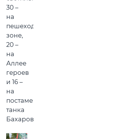
30 –
на
пешеходной
зоне,
20 –
на
Аллее
героев
и 16 –
на
постаменте
танка
Бахарова.