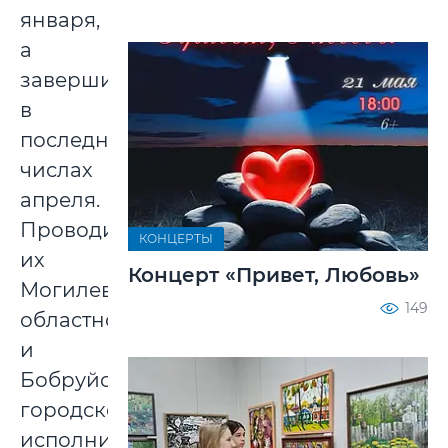
января,
а
завершились
в
последних
числах
апреля.
Проводил
КОНЦЕРТЫ
их
Концерт «Привет, Любовь»
Могилевский
149
областной
и
Бобруйский
городской
исполнительные