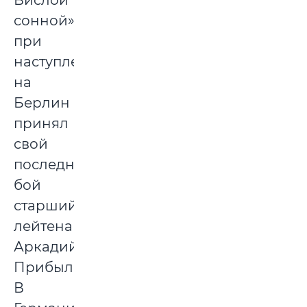
сонной»,
при
наступлении
на
Берлин
принял
свой
последний
бой
старший
лейтенант
Аркадий
Прибыльский.
В