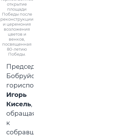
открытие
площади
Победы после
реконструкции
и церемония
возложения
цветов и
венков,
посвященная
80-летию
Победы.
Председатель
Бобруйского
горисполкома
Игорь
Кисель
,
обращаясь
к
собравшимся,