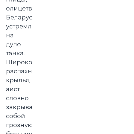
олицетворяющей
Беларусь,
устремлен
на
дуло
танка.
Широко
распахнув
крылья,
аист
словно
закрывает
собой
грозную
бронированную