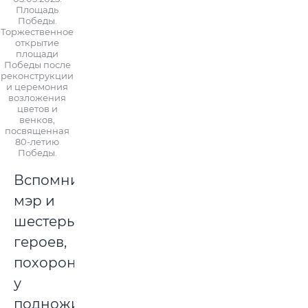
Площадь
Победы.
Торжественное
открытие
площади
Победы после
реконструкции
и церемония
возложения
цветов и
венков,
посвященная
80-летию
Победы.
Вспомнил
мэр и
шестерых
героев,
похороненных
у
подножия