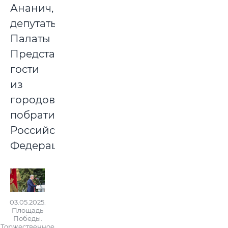
Ананич,
депутаты
Палаты
Представителей,
гости
из
городов-
побратимов
Российской
Федерации.
03.05.2025.
Площадь
Победы.
Торжественное