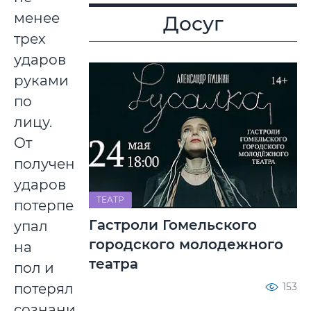
менее
Досуг
трех
ударов
руками
по
лицу.
От
полученных
ударов
ТЕАТР
потерпевший
Гастроли Гомельского
упал
городского молодежного
на
театра
пол и
153
потерял
сознание.