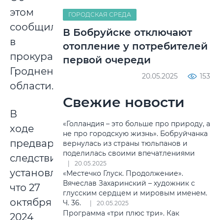
этом
ГОРОДСКАЯ СРЕДА
сообщили
В Бобруйске отключают
в
отопление у потребителей
прокуратуре
первой очереди
Гродненской
20.05.2025
153
области.
Свежие новости
В
«Голландия – это больше про природу, а
ходе
не про городскую жизнь». Бобруйчанка
предварительного
вернулась из страны тюльпанов и
поделилась своими впечатлениями
следствия
20.05.2025
установлено,
«Местечко Глуск. Продолжение».
Вячеслав Захаринский – художник с
что 27
глусским сердцем и мировым именем.
октября
Ч. 36.
20.05.2025
Программа «три плюс три». Как
2024