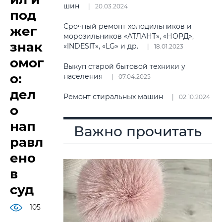
шин
20.03.2024
под
Срочный ремонт холодильников и
жег
морозильников «АТЛАНТ», «НОРД»,
знак
«INDESIT», «LG» и др.
18.01.2023
омог
Выкуп старой бытовой техники у
о:
населения
07.04.2025
дел
Ремонт стиральных машин
02.10.2024
о
нап
Важно прочитать
равл
ено
в
суд
105