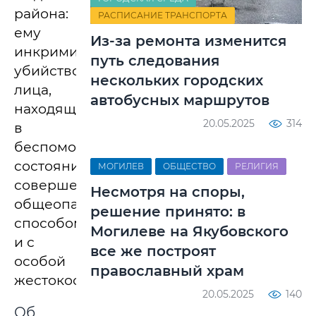
района:
РАСПИСАНИЕ ТРАНСПОРТА
ему
Из-за ремонта изменится
инкриминировано
путь следования
убийство
нескольких городских
лица,
автобусных маршрутов
находящегося
20.05.2025
314
в
беспомощном
состоянии,
МОГИЛЕВ
ОБЩЕСТВО
РЕЛИГИЯ
совершенное
Несмотря на споры,
общеопасным
решение принято: в
способом
Могилеве на Якубовского
и с
все же построят
особой
православный храм
жестокостью.
20.05.2025
140
Об