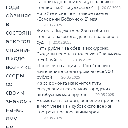
накопить дополнительную пенсию с
года
поддержкой государства?
20.05.2025
Читайте в свежем номере газеты
обвиняемый
«Вечерний Бобруйск» 21 мая
в
20.05.2025
Житель Лидского района избил и
состоянии
поджег знакомого: дело направлено в
алкогольного
суд
20.05.2025
Пять рублей за обед и экскурсию.
опьянения
Сходили поесть в столовую «Славянки»
в ходе
в Бобруйске
20.05.2025
«Тапочки по акции за 14» обошлись
возникшей
жительнице Солигорска во все 700
ссоры
рублей
20.05.2025
со
Из-за ремонта изменится путь
следования нескольких городских
своим
автобусных маршрутов
20.05.2025
знакомым
Несмотря на споры, решение принято:
в Могилеве на Якубовского все же
нанес
построят православный храм
ему
20.05.2025
не