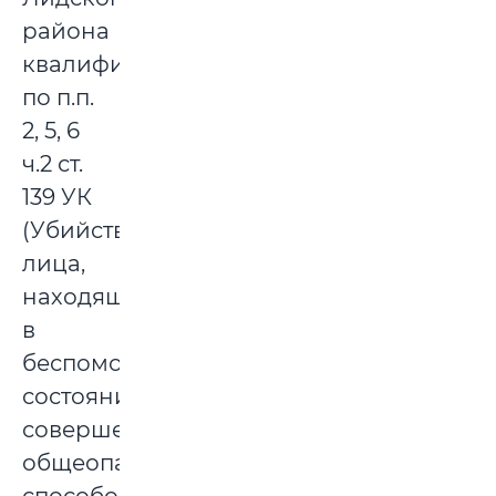
района
квалифицированы
по п.п.
2, 5, 6
ч.2 ст.
139 УК
(Убийство
лица,
находящегося
в
беспомощном
состоянии,
совершенное
общеопасным