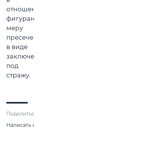
отношении
фигуранта
меру
пресечения
в виде
заключения
под
стражу.
Поделиться:
Написать нам