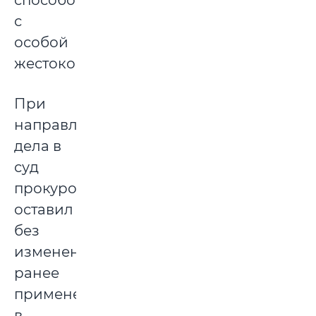
способом,
с
особой
жестокостью).
При
направлении
дела в
суд
прокурор
оставил
без
изменения
ранее
примененную
в