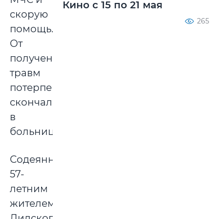
Кино с 15 по 21 мая
скорую
265
помощь.
От
полученных
травм
потерпевший
скончался
в
больнице.
Содеянное
57-
летним
жителем
Лидского