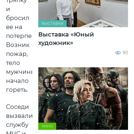
тряпку
и
бросил
ВЫСТАВКИ
ее на
Выставка «Юный
потерпевшего.
художник»
Возник
90
пожар,
тело
мужчины
начало
гореть.
Соседи
вызвали
службу
КИНО
МЧС и