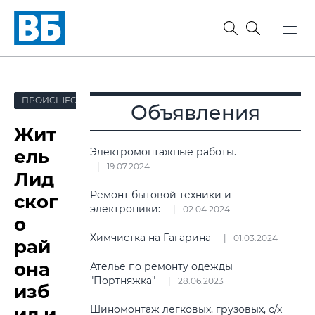
ПРОИСШЕСТВИЯ
Объявления
Жит
ель
Электромонтажные работы.
19.07.2024
Лид
Ремонт бытовой техники и
ског
электроники:
02.04.2024
о
Химчистка на Гагарина
01.03.2024
рай
она
Ателье по ремонту одежды
"Портняжка"
28.06.2023
изб
ил и
Шиномонтаж легковых, грузовых, с/х