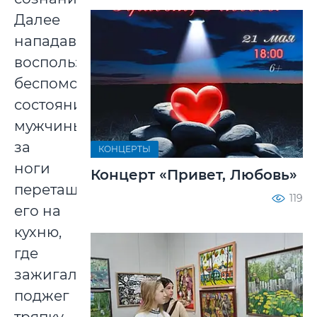
Далее
нападавший,
воспользовавшись
беспомощным
состоянием
мужчины,
за
КОНЦЕРТЫ
ноги
Концерт «Привет, Любовь»
перетащил
119
его на
кухню,
где
зажигалкой
поджег