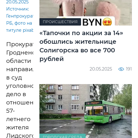
20.05.2025
Источник:
Генпрокуратура
ПРОИСШЕСТВИЯ
РБ, фото на
титуле pixabay
«Тапочки по акции за 14»
обошлись жительнице
Прокуратура
Солигорска во все 700
Гродненской
рублей
области
направила
20.05.2025
191
в суд
уголовное
дело в
отношении
57-
летнего
жителя
Лидского
ГОРОДСКАЯ СРЕДА