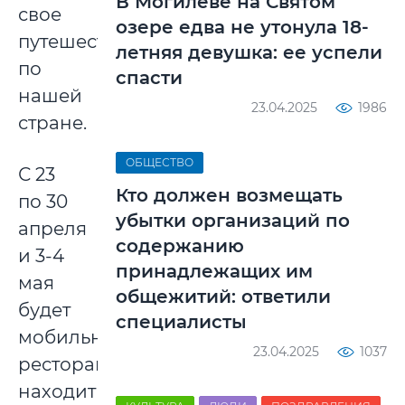
В Могилеве на Святом
свое
озере едва не утонула 18-
путешествие
летняя девушка: ее успели
по
спасти
нашей
23.04.2025
1986
стране.
ОБЩЕСТВО
С 23
Кто должен возмещать
по 30
убытки организаций по
апреля
содержанию
и 3-4
принадлежащих им
мая
общежитий: ответили
будет
специалисты
мобильный
23.04.2025
1037
ресторан
находиться