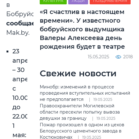
КУЛЬТУРА
ЛЮДИ
ПОЗДРАВЛЕНИЯ
в
«Я счастлив в настоящем
Бобруйске,
времени». У известного
сообщает
бобруйского выдумщика
Mak.by.
Валеры Алексеева день
рождения будет в театре
23
15.05.2025
2018
апреля
– 30
Свежие новости
апреля:
Минобр: изменений в процессе
с
проведения вступительных испытаний
10.00
не предполагается
19.05.2025
Правоохранители Могилевской
до
области пресекли попытку вывоза
22.00;
девушки за границу
19.05.2025
1
Пожар произошел в одном из цехов
Белорусского цементного завода в
мая:
Костюковичах
19.05.2025