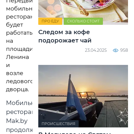
Передвижной
мобильный
ресторан
ПРО ЕДУ
СКОЛЬКО СТОИТ
будет
Следом за кофе
работать
подорожает чай
на
площади
23.04.2025
958
Ленина
и
возле
ледового
дворца.
Мобильный
ресторан
Mak.by
ПРОИСШЕСТВИЯ
продолжает