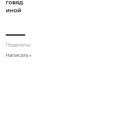
говяд
иной
Поделиться:
Написать нам