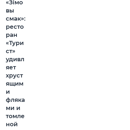
«Зiмо
вы
смак»:
ресто
ран
«Тури
ст»
удивл
яет
хруст
ящим
и
фляка
ми и
томле
ной