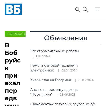
ПОТРЕБИТЕЛЬ
Объявления
В
Боб
Электромонтажные работы.
19.07.2024
руйс
Ремонт бытовой техники и
к
электроники:
02.04.2024
при
Химчистка на Гагарина
01.03.2024
ехал
пер
Ателье по ремонту одежды
"Портняжка"
28.06.2023
едв
ижн
Шиномонтаж легковых, грузовых, с/х