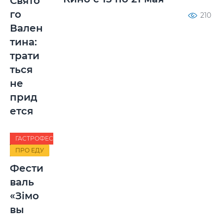
Свято
го
210
Вален
тина:
трати
ться
не
прид
ется
ГАСТРОФЕСТ
ПРО ЕДУ
Фести
валь
«Зiмо
вы