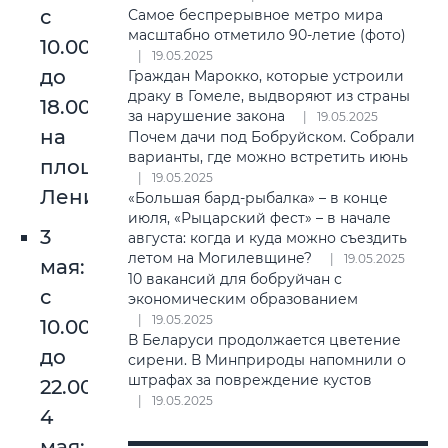
с
Самое беспрерывное метро мира
масштабно отметило 90-летие (фото)
10.00
19.05.2025
до
Граждан Марокко, которые устроили
драку в Гомеле, выдворяют из страны
18.00
за нарушение закона
19.05.2025
на
Почем дачи под Бобруйском. Собрали
варианты, где можно встретить июнь
площади
19.05.2025
Ленина.
«Большая бард-рыбалка» – в конце
июля, «Рыцарский фест» – в начале
3
августа: когда и куда можно съездить
летом на Могилевщине?
19.05.2025
мая:
10 вакансий для бобруйчан с
с
экономическим образованием
19.05.2025
10.00
В Беларуси продолжается цветение
до
сирени. В Минприроды напомнили о
штрафах за повреждение кустов
22.00;
19.05.2025
4
мая: