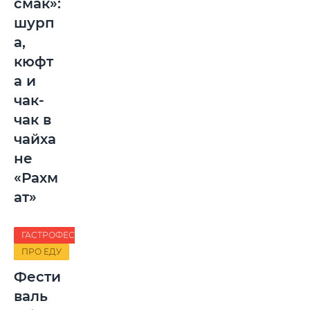
смак»:
шурп
а,
кюфт
а и
чак-
чак в
чайха
не
«Рахм
ат»
ГАСТРОФЕСТ
ПРО ЕДУ
Фести
валь