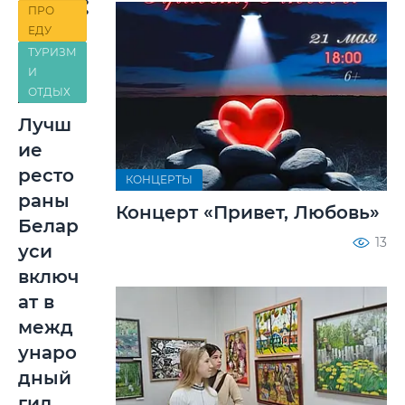
теме:
ПРО
ЕДУ
ТУРИЗМ
И
ОТДЫХ
Лучш
ие
ресто
КОНЦЕРТЫ
раны
Концерт «Привет, Любовь»
Белар
13
уси
включ
ат в
межд
унаро
дный
гид