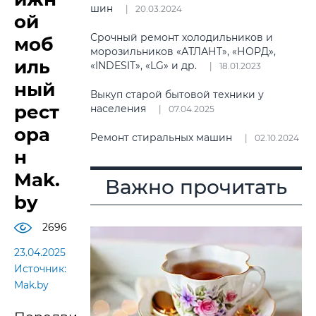
шин
20.03.2024
ой
Срочный ремонт холодильников и
моб
морозильников «АТЛАНТ», «НОРД»,
иль
«INDESIT», «LG» и др.
18.01.2023
ный
Выкуп старой бытовой техники у
рест
населения
07.04.2025
ора
Ремонт стиральных машин
02.10.2024
н
Mak.
Важно прочитать
by
2696
23.04.2025
Источник:
Mak.by