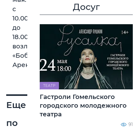
Досуг
с
10.00
до
18.00
возле
«Бобруйск-
Арены».
ТЕАТР
Гастроли Гомельского
Еще
городского молодежного
театра
по
91