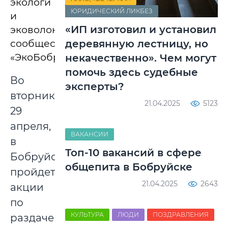
экологи
ЮРИДИЧЕСКИЙ ЛИКБЕЗ
и
«ИП изготовил и установил
эковолонтеры
сообщества
деревянную лестницу, но
«ЭкоБобры».
некачественно». Чем могут
помочь здесь судебные
Во
эксперты?
вторник,
21.04.2025
5123
29
апреля,
ВАКАНСИИ
в
Топ-10 вакансий в сфере
Бобруйске
общепита в Бобруйске
пройдет
21.04.2025
2643
акции
по
КУЛЬТУРА
ЛЮДИ
ПОЗДРАВЛЕНИЯ
раздаче