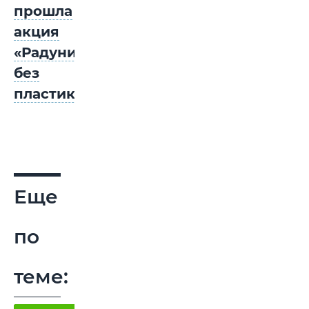
прошла
акция
«Радуница
без
пластика»
Еще
по
теме: