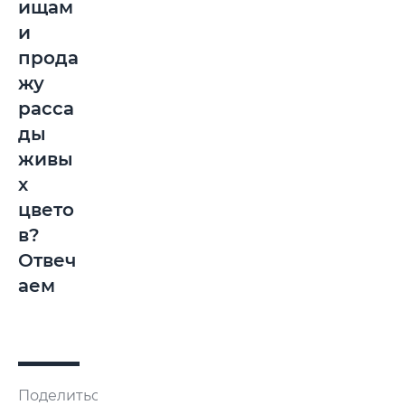
ищам
и
прода
жу
расса
ды
живы
х
цвето
в?
Отвеч
аем
Поделиться: