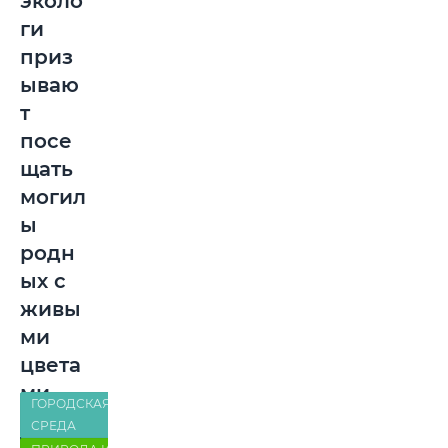
эколо
ги
приз
ываю
т
посе
щать
могил
ы
родн
ых с
живы
ми
цвета
ми
ГОРОДСКАЯ
СРЕДА