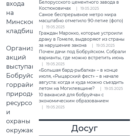
Белорусского цементного завода в
входа
Костюковичах
19.05.2025
на
Самое беспрерывное метро мира
масштабно отметило 90-летие (фото)
Минское
19.05.2025
кладбище.
Граждан Марокко, которые устроили
драку в Гомеле, выдворяют из страны
за нарушение закона
19.05.2025
Организаторами
Почем дачи под Бобруйском. Собрали
акций
варианты, где можно встретить июнь
19.05.2025
выступают:
«Большая бард-рыбалка» – в конце
Бобруйская
июля, «Рыцарский фест» – в начале
августа: когда и куда можно съездить
горрайинспекция
летом на Могилевщине?
19.05.2025
природных
10 вакансий для бобруйчан с
экономическим образованием
ресурсов
19.05.2025
и
охраны
Досуг
окружающей