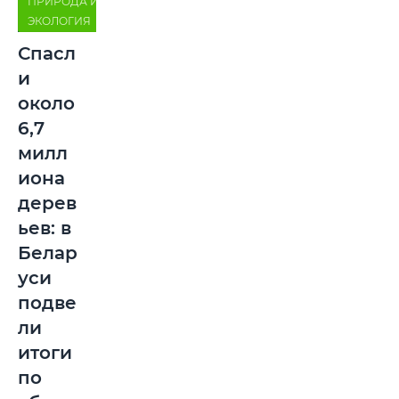
ПРИРОДА И
ЭКОЛОГИЯ
Спасл
и
около
6,7
милл
иона
дерев
ьев: в
Белар
уси
подве
ли
итоги
по