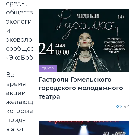
среды,
общественные
экологи
и
эковолонтеры
сообщества
«ЭкоБобры».
ТЕАТР
Во
Гастроли Гомельского
время
городского молодежного
акции
театра
желающие,
92
которые
придут
в этот