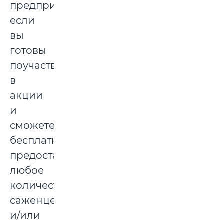
предприятий,
если
вы
готовы
поучаствовать
в
акции
и
сможете
бесплатно
предоставить
любое
количество
саженцев
и/или