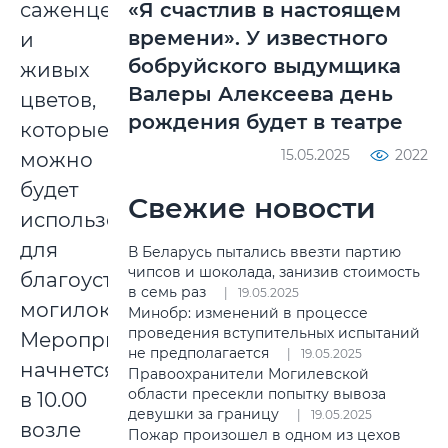
саженцев
«Я счастлив в настоящем
времени». У известного
и
бобруйского выдумщика
живых
Валеры Алексеева день
цветов,
рождения будет в театре
которые
15.05.2025
2022
можно
будет
Свежие новости
использовать
для
В Беларусь пытались ввезти партию
чипсов и шоколада, занизив стоимость
благоустройства
в семь раз
19.05.2025
могилок.
Минобр: изменений в процессе
проведения вступительных испытаний
Мероприятие
не предполагается
19.05.2025
начнется
Правоохранители Могилевской
области пресекли попытку вывоза
в 10.00
девушки за границу
19.05.2025
возле
Пожар произошел в одном из цехов