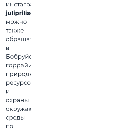
инстаграм
juliprilisch_ecolife
),
можно
также
обращаться
в
Бобруйскую
горрайинспекцию
природных
ресурсов
и
охраны
окружающей
среды
по