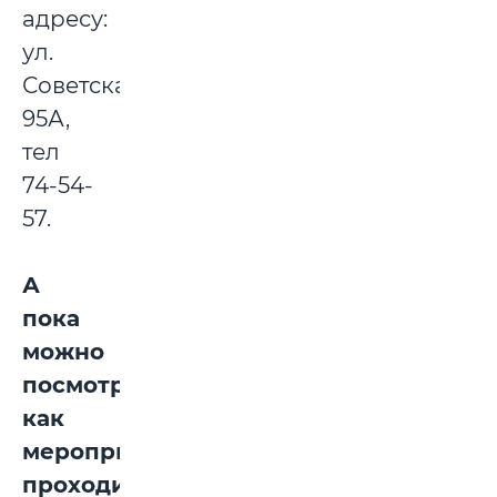
адресу:
ул.
Советская,
95А,
тел
74-54-
57.
А
пока
можно
посмотреть,
как
мероприятия
проходили