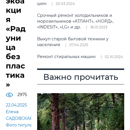
экоа
шин
20.03.2024
кци
Срочный ремонт холодильников и
я
морозильников «АТЛАНТ», «НОРД»,
«Рад
«INDESIT», «LG» и др.
18.01.2023
уни
Выкуп старой бытовой техники у
населения
ца
07.04.2025
без
Ремонт стиральных машин
02.10.2024
плас
тика
Важно прочитать
»
2975
22.04.2025
Елена
САДОВСКАЯ.
Фото титула