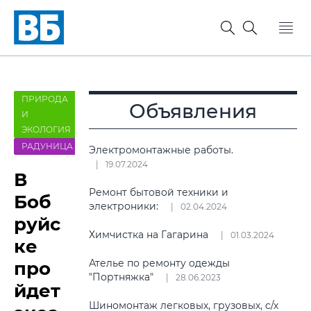
ПРИРОДА
Объявления
И
ЭКОЛОГИЯ
РАДУНИЦА
Электромонтажные работы.
19.07.2024
В
Ремонт бытовой техники и
Боб
электроники:
02.04.2024
руйс
Химчистка на Гагарина
01.03.2024
ке
Ателье по ремонту одежды
про
"Портняжка"
28.06.2023
йдет
Шиномонтаж легковых, грузовых, с/х