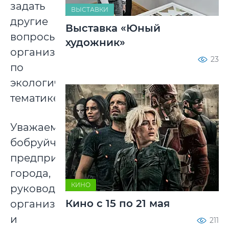
задать
ВЫСТАВКИ
другие
Выставка «Юный
вопросы
художник»
организаторам
23
по
экологической
тематике.
Уважаемые
бобруйчане,
предприниматели
города,
КИНО
руководители
Кино с 15 по 21 мая
организаций
и
211