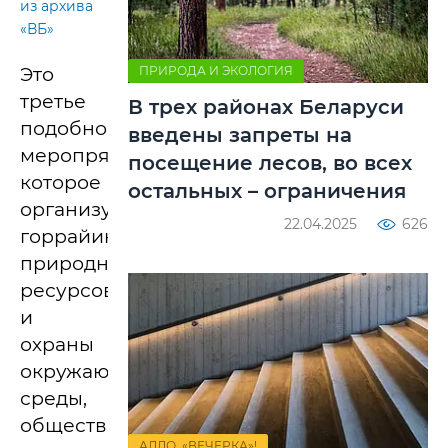
из архива
«ВБ»
ПРИРОДА И ЭКОЛОГИЯ
Это
третье
В трех районах Беларуси
подобное
введены запреты на
меропрятие,
посещение лесов, во всех
которое
остальных – ограничения
организуют
22.04.2025
626
горрайинспекция
природных
ресурсов
и
охраны
окружающей
среды,
общественные
АЛЛО, «ВЕЧЕРКА»!