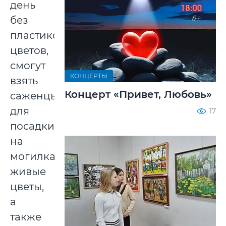
день
без
пластиковых
цветов,
смогут
КОНЦЕРТЫ
взять
Концерт «Привет, Любовь»
саженцы
для
17
посадки
на
могилках,
живые
цветы,
а
также