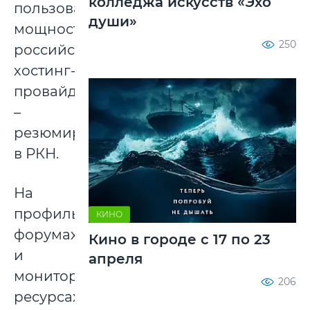
колледжа искусств «Эхо
пользоваться
души»
мощностями
250
российских
хостинг-
провайдеров»,
–
резюмировали
в РКН.
На
профильных
КИНО
форумах
Кино в городе с 17 по 23
и
апреля
мониторинговых
206
ресурсах