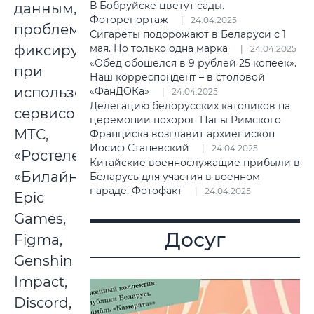
В Бобруйске цветут сады.
данным,
Фоторепортаж
24.04.2025
проблемы
Сигареты подорожают в Беларуси с 1
фиксируются
мая. Но только одна марка
24.04.2025
«Обед обошелся в 9 рублей 25 копеек».
при
Наш корреспондент – в столовой
использовании
«ФанДОКа»
24.04.2025
Делегацию белорусских католиков на
сервисов
церемонии похорон Папы Римского
МТС,
Франциска возглавит архиепископ
Иосиф Станевский
24.04.2025
«Ростелекома»,
Китайские военнослужащие прибыли в
«Билайн»,
Беларусь для участия в военном
параде. Фотофакт
24.04.2025
Epic
Games,
Досуг
Figma,
Genshin
Impact,
Discord,