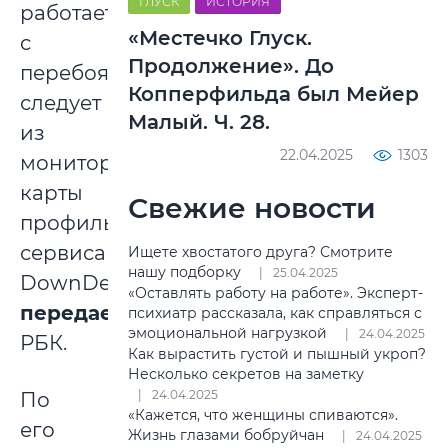
ГЛУСК
ИСТОРИЯ
работает
«Местечко Глуск.
с
Продолжение». До
перебоями,
Копперфильда был Мейер
следует
Малый. Ч. 28.
из
22.04.2025
1303
мониторинговой
карты
Свежие новости
профильного
сервиса
Ищете хвостатого друга? Смотрите
нашу подборку
25.04.2025
DownDetector,
«Оставлять работу на работе». Эксперт-
передает
психиатр рассказала, как справляться с
эмоциональной нагрузкой
24.04.2025
РБК.
Как вырастить густой и пышный укроп?
Несколько секретов на заметку
24.04.2025
По
«Кажется, что женщины спиваются».
его
Жизнь глазами бобруйчан
24.04.2025