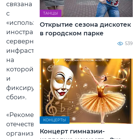
связана
с
ТАНЦЫ
«использованием
Открытие сезона дискотек
иностранной
в городском парке
серверной
539
инфраструктуры,
на
которой
и
фиксируются
сбои».
«Рекомендуем
КОНЦЕРТЫ
отечественным
Концерт гимназии-
организациям