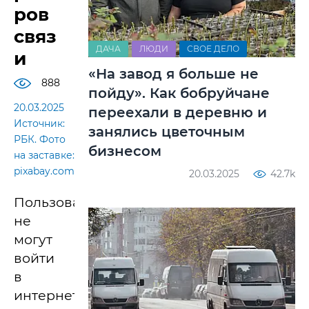
ров
связ
ДАЧА
ЛЮДИ
СВОЕ ДЕЛО
и
«На завод я больше не
888
пойду». Как бобруйчане
20.03.2025
переехали в деревню и
Источник:
занялись цветочным
РБК. Фото
бизнесом
на заставке:
pixabay.com
20.03.2025
42.7k
Пользователи
не
могут
войти
в
интернет