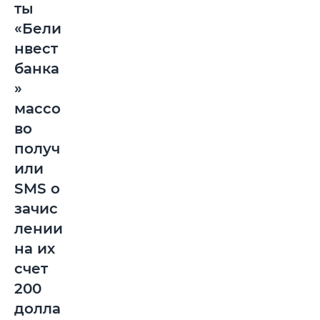
ты
«Бели
нвест
банка
»
массо
во
получ
или
SMS о
зачис
лении
на их
счет
200
долла