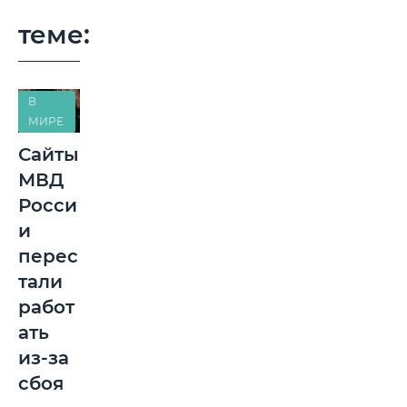
теме:
В
МИРЕ
Сайты
МВД
Росси
и
перес
тали
работ
ать
из-за
сбоя