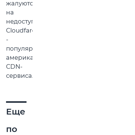
жалуются
на
недоступность
Cloudfare
-
популярного
американского
CDN-
сервиса.
Еще
по