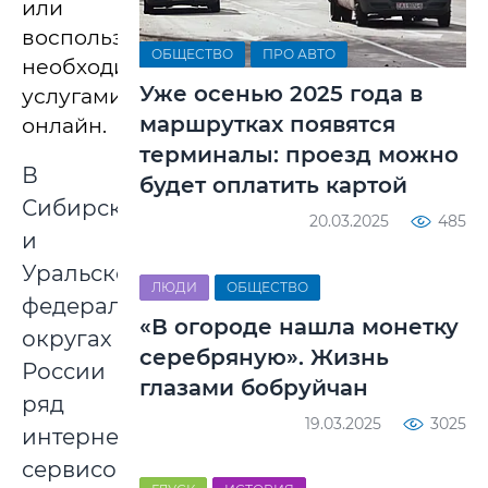
или
воспользоваться
ОБЩЕСТВО
ПРО АВТО
необходимыми
Уже осенью 2025 года в
услугами
маршрутках появятся
онлайн.
терминалы: проезд можно
В
будет оплатить картой
Сибирском
20.03.2025
485
и
Уральском
ЛЮДИ
ОБЩЕСТВО
федеральных
«В огороде нашла монетку
округах
серебряную». Жизнь
России
глазами бобруйчан
ряд
19.03.2025
3025
интернет-
сервисов