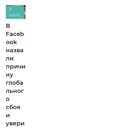
В
МИРЕ
В
Faceb
ook
назва
ли
причи
ну
глоба
льног
о
сбоя
и
увери