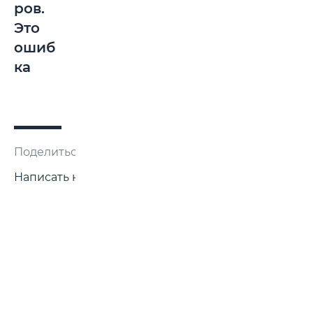
ров.
Это
ошиб
ка
Поделиться:
Написать нам