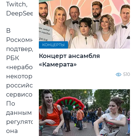
Twitch,
DeepSeek.
В
Роскомнадзоре
КОНЦЕРТЫ
подтвердили
Концерт ансамбля
РБК
«Камерата»
«неработоспособность
510
некоторых
российских
сервисов».
По
данным
регулятора,
она