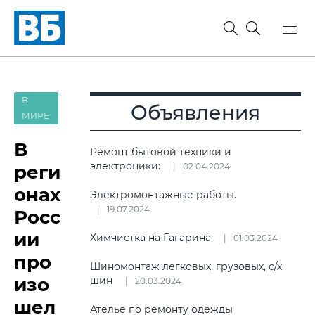
В
Объявления
МИРЕ
В
Ремонт бытовой техники и
электроники:
реги
02.04.2024
онах
Электромонтажные работы.
19.07.2024
Росс
ии
Химчистка на Гагарина
01.03.2024
про
Шиномонтаж легковых, грузовых, с/х
изо
шин
20.03.2024
шел
Ателье по ремонту одежды