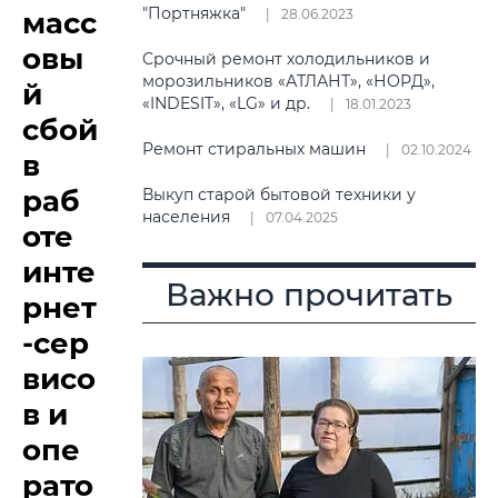
"Портняжка"
масс
28.06.2023
овы
Срочный ремонт холодильников и
морозильников «АТЛАНТ», «НОРД»,
й
«INDESIT», «LG» и др.
18.01.2023
сбой
Ремонт стиральных машин
02.10.2024
в
раб
Выкуп старой бытовой техники у
населения
07.04.2025
оте
инте
Важно прочитать
рнет
-сер
висо
в и
опе
рато