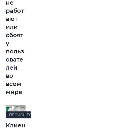
не
работ
ают
или
сбоят
у
польз
овате
лей
во
всем
мире
ПРОИСШЕСТВИЯ
Клиен