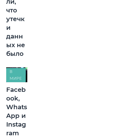
ли,
что
утечк
и
данн
ых не
было
В
МИРЕ
Faceb
ook,
Whats
App и
Instag
ram