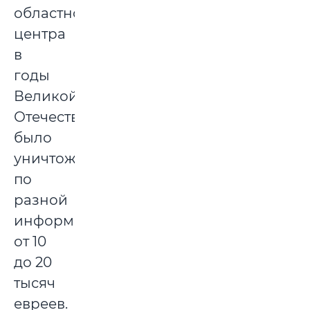
областного
центра
в
годы
Великой
Отечественной
было
уничтожено,
по
разной
информации,
от 10
до 20
тысяч
евреев.