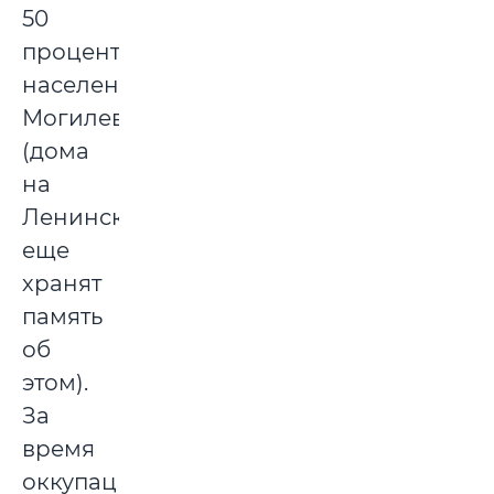
50
процентов
населения
Могилева
(дома
на
Ленинской
еще
хранят
память
об
этом).
За
время
оккупации