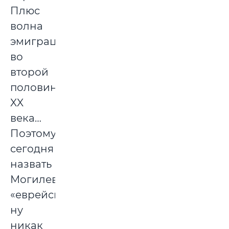
Плюс
волна
эмиграции
во
второй
половине
XX
века…
Поэтому
сегодня
назвать
Могилев
«еврейским»
ну
никак