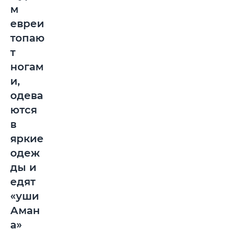
м
евреи
топаю
т
ногам
и,
одева
ются
в
яркие
одеж
ды и
едят
«уши
Аман
а»