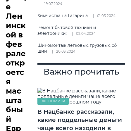
19.07.2024
е
Лен
Химчистка на Гагарина
01.03.2024
инск
Ремонт бытовой техники и
ой в
электроники:
02.04.2024
фев
Шиномонтаж легковых, грузовых, с/х
шин
рале
20.03.2024
откр
Важно прочитать
оетс
я
мас
шта
ЭКОНОМИКА
бны
В Нацбанке рассказали,
й
какие поддельные деньги
Евр
чаще всего находили в