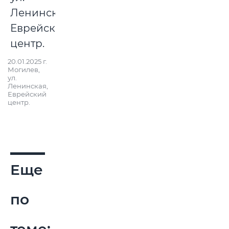
20.01.2025 г.
Могилев,
ул.
Ленинская,
Еврейский
центр.
Еще
по