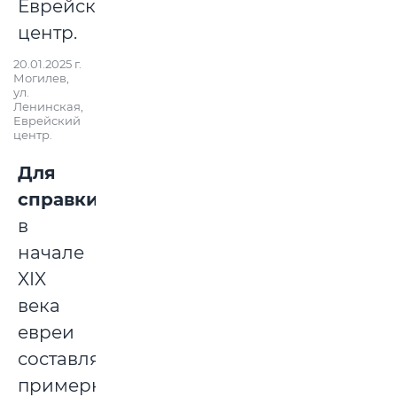
20.01.2025 г.
Могилев,
ул.
Ленинская,
Еврейский
центр.
Для
справки
:
в
начале
XIX
века
евреи
составляли
примерно