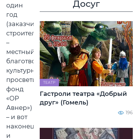
Досуг
один
год
(заказчик
строительства
–
местный
благотворительный
культурно-
просветительный
ТЕАТР
фонд
Гастроли театра «Добрый
«ОР
друг» (Гомель)
Авнер»)
196
– и вот
наконец
и