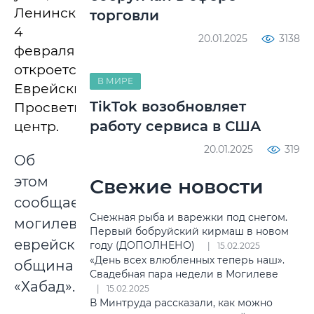
Ленинской,
торговли
4
20.01.2025
3138
февраля
откроется
В МИРЕ
Еврейский
TikTok возобновляет
Просветительский
работу сервиса в США
центр.
20.01.2025
319
Об
этом
Свежие новости
сообщает
Снежная рыба и варежки под снегом.
могилевская
Первый бобруйский кирмаш в новом
еврейская
году (ДОПОЛНЕНО)
15.02.2025
«День всех влюбленных теперь наш».
община
Свадебная пара недели в Могилеве
«Хабад».
15.02.2025
В Минтруда рассказали, как можно