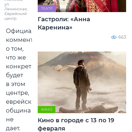
ул.
ТЕАТР
Ленинская,
Еврейский
Гастроли: «Анна
центр.
Каренина»
Официальных
663
комментариев
о том,
что же
конкретно
будет
в этом
центре,
еврейская
община
КИНО
не
Кино в городе с 13 по 19
дает.
февраля