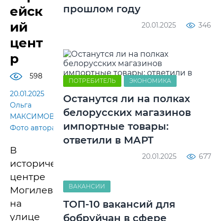
прошлом году
ейск
ий
20.01.2025
346
цент
р
598
ПОТРЕБИТЕЛЬ
ЭКОНОМИКА
20.01.2025
Останутся ли на полках
Ольга
белорусских магазинов
МАКСИМОВА.
импортные товары:
Фото автора
ответили в МАРТ
В
20.01.2025
677
историческом
центре
ВАКАНСИИ
Могилева,
на
ТОП-10 вакансий для
улице
бобруйчан в сфере