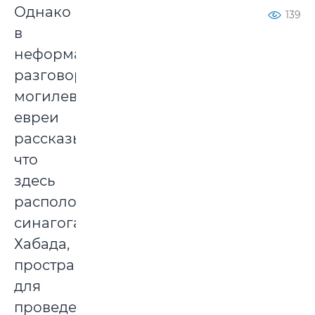
Однако
139
в
неформальном
разговоре
могилевские
евреи
рассказывали,
что
здесь
расположится
синагога
Хабада,
пространства
для
проведения