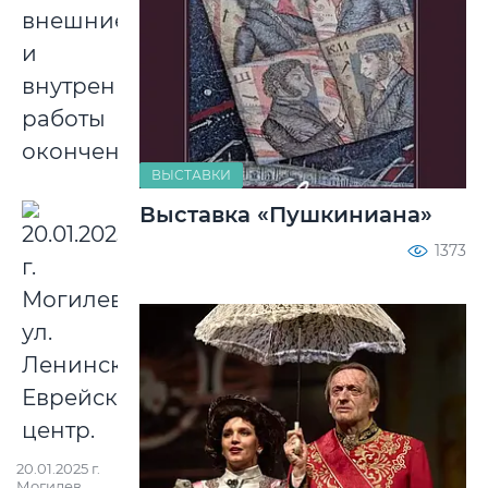
внешние,
и
внутренние
работы
окончены.
ВЫСТАВКИ
Выставка «Пушкиниана»
1373
20.01.2025 г.
Могилев,