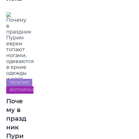
РЕЛИГИЯ
ФОТОХРОНИКА
Поче
му в
празд
ник
Пури