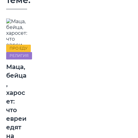
теме:
ПРО ЕДУ
РЕЛИГИЯ
Маца,
бейца
,
харос
ет:
что
евреи
едят
на