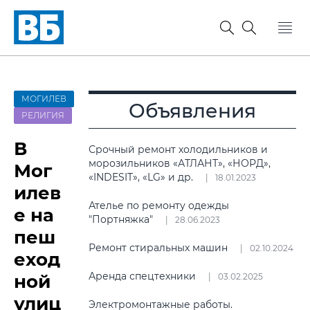
МОГИЛЕВ
Объявления
РЕЛИГИЯ
В
Срочный ремонт холодильников и
морозильников «АТЛАНТ», «НОРД»,
Мог
«INDESIT», «LG» и др.
18.01.2023
илев
Ателье по ремонту одежды
е на
"Портняжка"
28.06.2023
пеш
Ремонт стиральных машин
02.10.2024
еход
Аренда спецтехники
ной
03.02.2025
улиц
Электромонтажные работы.