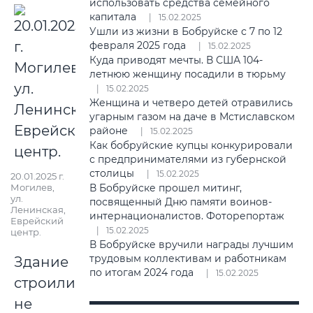
использовать средства семейного
капитала
15.02.2025
Ушли из жизни в Бобруйске с 7 по 12
февраля 2025 года
15.02.2025
Куда приводят мечты. В США 104-
летнюю женщину посадили в тюрьму
15.02.2025
Женщина и четверо детей отравились
угарным газом на даче в Мстиславском
районе
15.02.2025
Как бобруйские купцы конкурировали
с предпринимателями из губернской
столицы
15.02.2025
20.01.2025 г.
Могилев,
В Бобруйске прошел митинг,
ул.
посвященный Дню памяти воинов-
Ленинская,
интернационалистов. Фоторепортаж
Еврейский
15.02.2025
центр.
В Бобруйске вручили награды лучшим
трудовым коллективам и работникам
Здание
по итогам 2024 года
15.02.2025
строили
не