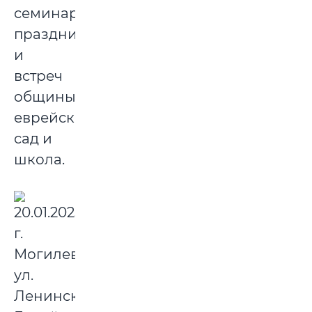
семинаров,
праздников
и
встреч
общины;
еврейские
сад и
школа.