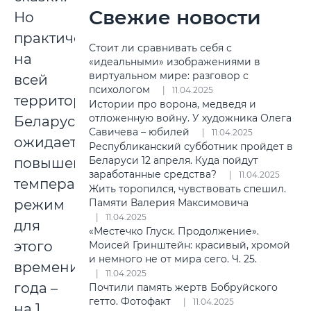
Свежие новости
Но
практически
Стоит ли сравнивать себя с
на
«идеальными» изображениями в
виртуальном мире: разговор с
всей
психологом
11.04.2025
территории
Истории про ворона, медведя и
отложенную войну. У художника Олега
Беларуси
Савичева – юбилей
11.04.2025
ожидается
Республиканский субботник пройдет в
Беларуси 12 апреля. Куда пойдут
повышенный
заработанные средства?
11.04.2025
температурный
Жить торопился, чувствовать спешил.
режим
Памяти Валерия Максимовича
11.04.2025
для
«Местечко Глуск. Продолжение».
этого
Моисей Гринштейн: красивый, хромой
и немного не от мира сего. Ч. 25.
времени
11.04.2025
года –
Почтили память жертв Бобруйского
гетто. Фотофакт
11.04.2025
на 1…