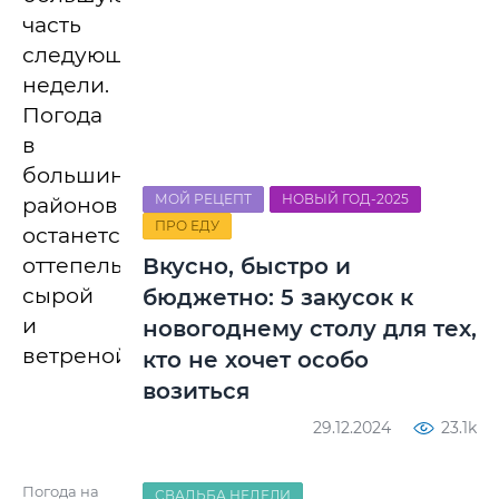
часть
следующей
недели.
Погода
в
большинстве
МОЙ РЕЦЕПТ
НОВЫЙ ГОД-2025
районов
ПРО ЕДУ
останется
оттепельной,
Вкусно, быстро и
сырой
бюджетно: 5 закусок к
и
новогоднему столу для тех,
ветреной.
кто не хочет особо
возиться
29.12.2024
23.1k
Погода на
СВАДЬБА НЕДЕЛИ