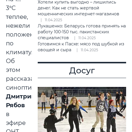
Хотели купить выгодно – лишились
3°C
денег. Как не стать жертвой
мошеннических интернет-магазинов
теплее,
11.04.2025
нежели
Лукашенко: Беларусь готова принять на
работу 100-150 тыс. пакистанских
положено
специалистов
11.04.2025
по
Готовимся к Пасхе: мясо под шубкой из
овощей и сыра
11.04.2025
климату.
Об
Досуг
этом
рассказал
синоптик
Дмитрий
Рябов
в
эфире
ОНТ.