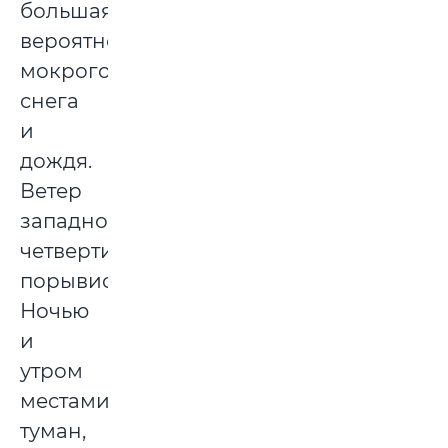
большая
вероятность
мокрого
снега
и
дождя.
Ветер
западной
четверти,
порывистый.
Ночью
и
утром
местами
туман,