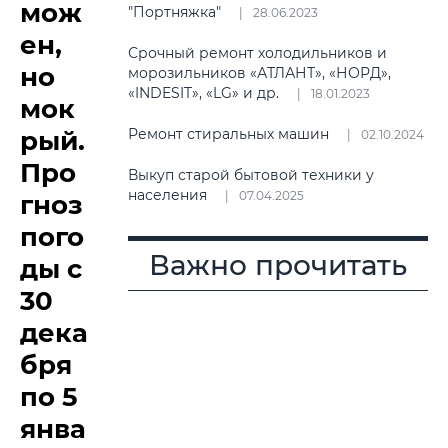
мож
"Портняжка"
28.06.2023
ен,
Срочный ремонт холодильников и
но
морозильников «АТЛАНТ», «НОРД»,
«INDESIT», «LG» и др.
18.01.2023
мок
рый.
Ремонт стиральных машин
02.10.2024
Про
Выкуп старой бытовой техники у
населения
07.04.2025
гноз
пого
Важно прочитать
ды с
30
дека
бря
по 5
янва