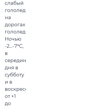
слабый
гололед,
на
дорогах
гололедица.
Ночью
-2…-7°C,
в
середине
дня в
субботу
и в
воскресенье
от +1
до