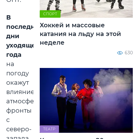
СПОРТ
В
Хоккей и массовые
последние
катания на льду на этой
дни
неделе
уходящего
630
года
на
погоду
окажут
влияние
атмосферные
фронты
с
северо-
ТЕАТР
запада