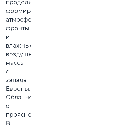
продолжат
формировать
атмосферные
фронты
и
влажные
воздушные
массы
с
запада
Европы.
Облачно
с
прояснениями.
В