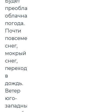
Будет
преобладать
облачная
погода.
Почти
повсеместно
снег,
мокрый
снег,
переходящий
в
дождь.
Ветер
юго-
западный,