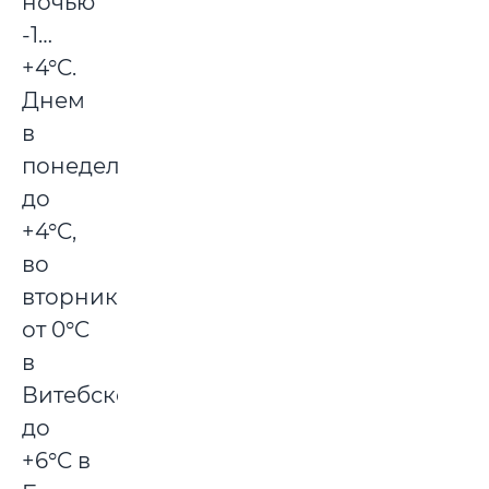
ночью
-1…
+4°C.
Днем
в
понедельник
до
+4°C,
во
вторник
от 0°C
в
Витебске
до
+6°C в