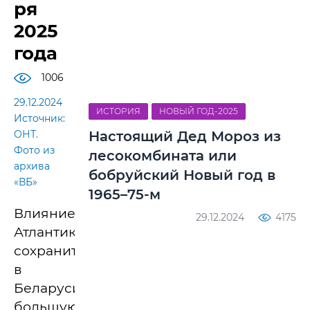
ря
2025
года
1006
29.12.2024
ИСТОРИЯ
НОВЫЙ ГОД-2025
Источник:
ОНТ.
Настоящий Дед Мороз из
Фото из
лесокомбината или
архива
бобруйский Новый год в
«ВБ»
1965–75-м
Влияние
29.12.2024
4175
Атлантики
сохранится
в
Беларуси
большую