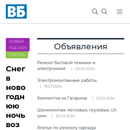
НОВЫЙ
Объявления
ГОД-2025
ПОГОДА
Ремонт бытовой техники и
Снег
электроники:
02.04.2024
в
Электромонтажные работы.
ново
19.07.2024
годн
Химчистка на Гагарина
01.03.2024
юю
Шиномонтаж легковых, грузовых, с/х
ночь
шин
20.03.2024
воз
Ателье по ремонту одежды