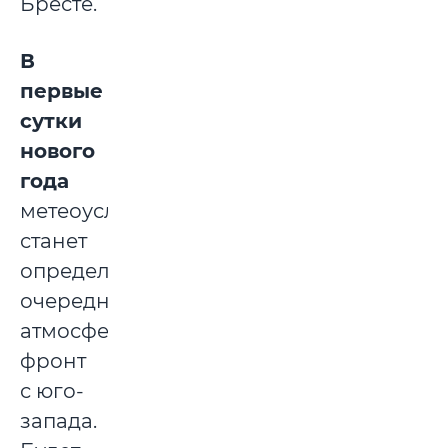
Бресте.
В
первые
сутки
нового
года
метеоусловия
станет
определять
очередной
атмосферный
фронт
с юго-
запада.