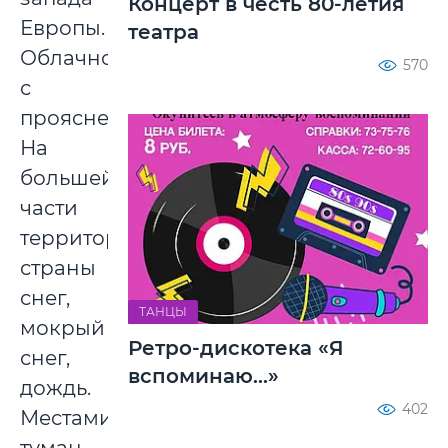
Концерт в честь 80-летия
Европы.
театра
Облачно
570
с
прояснениями.
На
большей
части
территории
страны
снег,
ТАНЦЫ
мокрый
Ретро-дискотека «Я
снег,
вспоминаю...»
дождь.
402
Местами