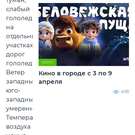
туман,
слабый
гололед,
на
отдельных
участках
дорог
гололедица.
КИНО
Ветер
Кино в городе с 3 по 9
западный,
апреля
юго-
408
западный,
умеренный.
Температура
воздуха