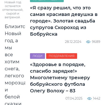
Новый год
останется
«Я сразу решил, что это
оттепельной,
сырой и
самая красивая девушка в
ветреной.
городе». Золотая свадьба
Близится
супругов Скороход из
Новый
Бобруйска
год, а
28.12.2024
9689
мы
все
ЛЮДИ
ПОЗДРАВЛЕНИЯ
хотим
«Здоровье в порядке,
снега,
спасибо зарядке!»
легкого
Многолетнему тренеру
морозца
бобруйского футбола
и
Олегу Волоху – 83
белой
07.04.2025
1442
сказки.