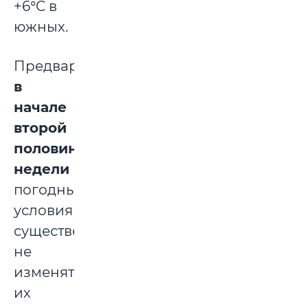
+6°C в
южных.
Предварительно,
в
начале
второй
половины
недели
погодные
условия
существенно
не
изменятся,
их