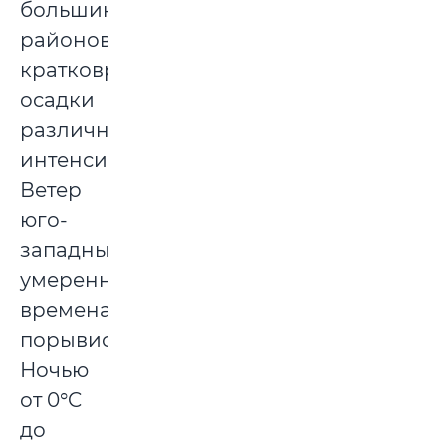
большинстве
районов
кратковременные
осадки
различной
интенсивности.
Ветер
юго-
западный,
умеренный,
временами
порывистый.
Ночью
от 0°C
до