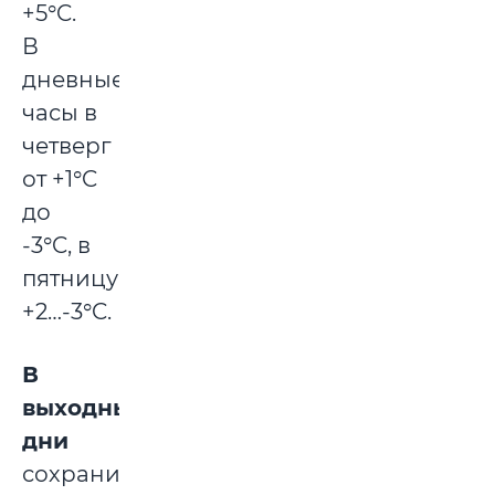
+5°C.
В
дневные
часы в
четверг
от +1°C
до
-3°C, в
пятницу
+2…-3°C.
В
выходные
дни
сохранится