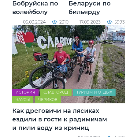
Бобруйска по
Беларуси по
волейболу
бильярду
05.03.2024
2310
17.09.2023
5993
ИСТОРИЯ
СЛАВГОРОД
ТУРИЗМ И ОТДЫХ
ЧАУСЫ
ЧЕРИКОВ
Как дреговичи на лясиках
ездили в гости к радимичам
и пили воду из криниц