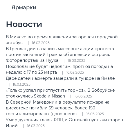
Ярмарки
Новости
В Минске во время движения загорелся городской
автобус
16.03.2025
В Гренландии начались массовые акции протеста
против заявлений Трампа об аннексии острова.
Фоторепортаж из Нуука
16.03.2025
Похолодание будет недолгим: прогноз погоды на
неделю с 17 по 23 марта
16.03.2025
Двое детей насмерть замерзли в тундре на Ямале
16.03.2025
«Только успел приотпустить тормоз». В Бобруйске
столкнулись Skoda и Nissan
16.03.2025
В Северной Македонии в результате пожара на
дискотеке погибли 59 человек, более 150
госпитализированы (дополнено)
16.03.2025
Умер духовник главы РПЦ и Оптиной пустыни старец
Илий
16.03.2025