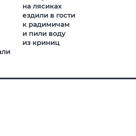
на лясиках
ездили в гости
к радимичам
и пили воду
из криниц
али