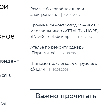
кой
Ремонт бытовой техники и
электроники:
02.04.2024
Срочный ремонт холодильников и
морозильников «АТЛАНТ», «НОРД»,
вное
«INDESIT», «LG» и др.
18.01.2023
Ателье по ремонту одежды
"Портняжка"
28.06.2023
пондент
Шиномонтаж легковых, грузовых,
с/х шин
20.03.2024
ься в
Важно прочитать
ера