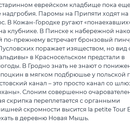
а старинном еврейском кладбище пока ещ
 надгробия. Паромы на Припяти ходят на
трос. В Кожан-Городке ругают «понаехавших
 на клубнике. В Пинске к набережной нак
ей по-прежнему встречает бронзовый пинч
условских поражает изяществом, но вид с
альдивы» в Красносельском предстали в
огоды. В Гродно знать не знают о пониже
Сопоцкин в мягком подбрюшье у польской
стовский канал – это просто канал со шлю
арханы». Слоним совершенно очарователе
ая скрипка переплетается с органными
шней скромности высится la petite Tour Ei
ехать в деревню Новая Мышь.