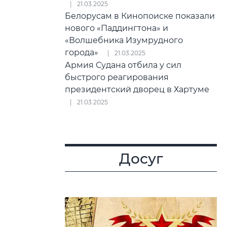
21.03.2025
Белорусам в Кинопоиске показали
нового «Паддингтона» и
«Волшебника Изумрудного
города»
21.03.2025
Армия Судана отбила у сил
быстрого реагирования
президентский дворец в Хартуме
21.03.2025
Досуг