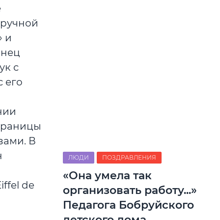
е
 ручной
» и
онец
ук с
 его
нии
 границы
зами. В
н
ЛЮДИ
ПОЗДРАВЛЕНИЯ
«Она умела так
ffel de
организовать работу...»
Педагога Бобруйского
детского дома