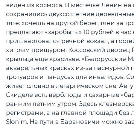
виден из космоса. В местечке Ленин н
сохранились двухсотлетние деревянные
тяге: хочешь на другой берег, тяни за 
предлагают «заробыты» 10 рублей в час
пришвартовался речной вокзал, а гост
хитрым прищуром. Коссовский дворец П
крыльца еще красивее. «Белорусские М
акварельных красках из-за пасмурной п
тротуаров и пандусах для инвалидов. 
живет словно в летаргическом сне. Авгу
Скиделе есть верблюды и сахарные «б
ранним летним утром. Здесь клезмерск
регистрами, а на главной площади без ли
Slonim. На пути в Барановичи можно за