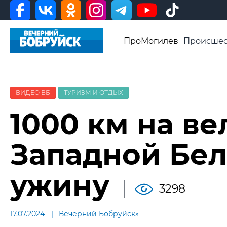
ПроМогилев
Происшес
История
Афиша
Св
Видео ВБ
ВИДЕО ВБ
ТУРИЗМ И ОТДЫХ
1000 км на в
Западной Бел
ужину
3298
17.07.2024
Вечерний Бобруйск»