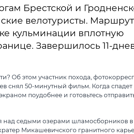
огам Брестской и Гродненс
йские велотуристы. Маршрут
очке кульминации вплотную
ранице. Завершилось 11-дне
ти? Об этом участник похода, фотокоррес
ев снял 50-минутный фильм. Когда спадет
экраном поудобнее и готовьтесь отправит
я над седыми озерами шламосборников в
 кратер Микашевичского гранитного карь