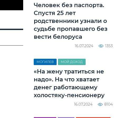
Человек без паспорта.
Спустя 25 лет
родственники узнали о
судьбе пропавшего без
вести белоруса
16.07.2024
1353
МОГИЛЕВ
МОЙ ДОХОД
«На жену тратиться не
надо». На что хватает
денег работающему
холостяку-пенсионеру
16.07.2024
8104