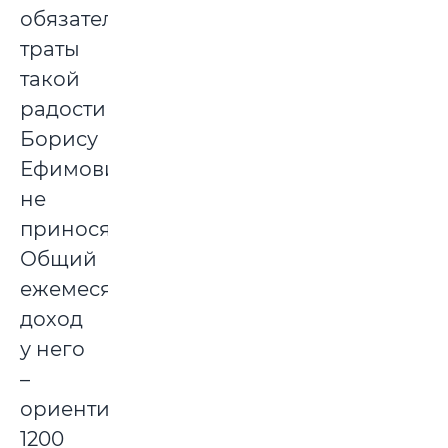
обязательные
траты
такой
радости
Борису
Ефимовичу
не
приносят.
Общий
ежемесячный
доход
у него
–
ориентировочно
1200