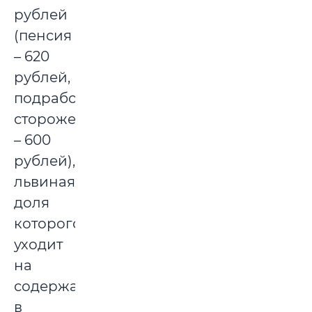
рублей
(пенсия
– 620
рублей,
подработка
сторожем
– 600
рублей),
львиная
доля
которого
уходит
на
содержание
в