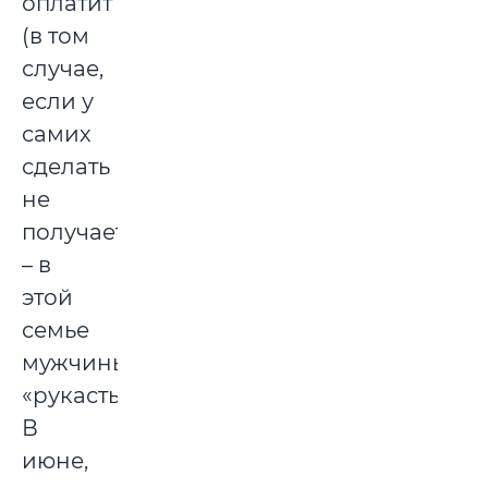
оплатит
(в том
случае,
если у
самих
сделать
не
получается
– в
этой
семье
мужчины
«рукастые»).
В
июне,