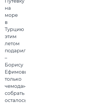
Путевку
на
море
в
Турцию
этим
летом
подарил
–
Борису
Ефимовичу
только
чемоданы
собрать
осталось.