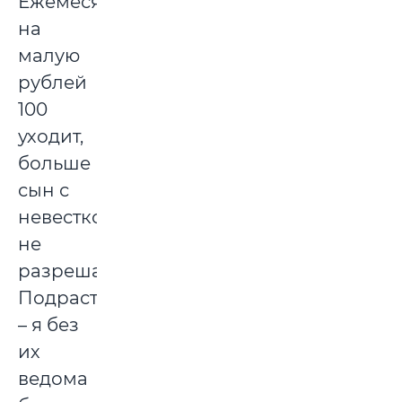
Ежемесячно
на
малую
рублей
100
уходит,
больше
сын с
невесткой
не
разрешают.
Подрастет
– я без
их
ведома