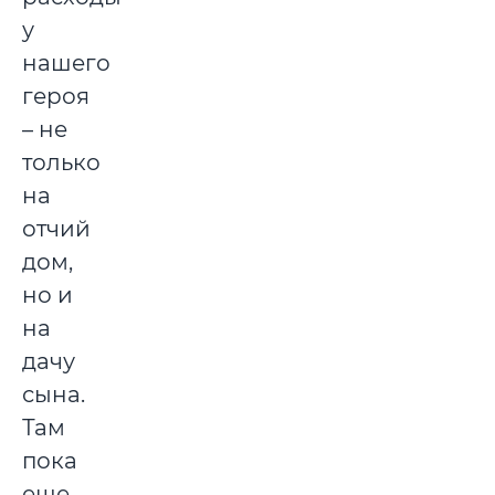
у
нашего
героя
– не
только
на
отчий
дом,
но и
на
дачу
сына.
Там
пока
еще