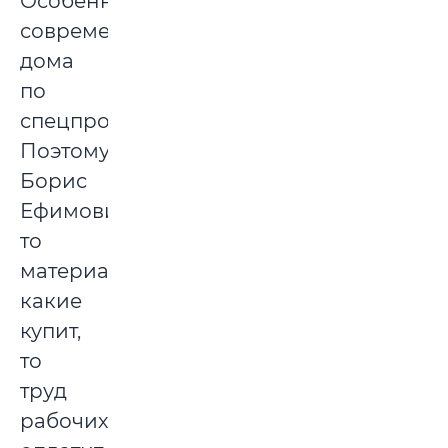
Особенно
современного
дома
по
спецпроекту.
Поэтому
Борис
Ефимович
то
материалы
какие
купит,
то
труд
рабочих