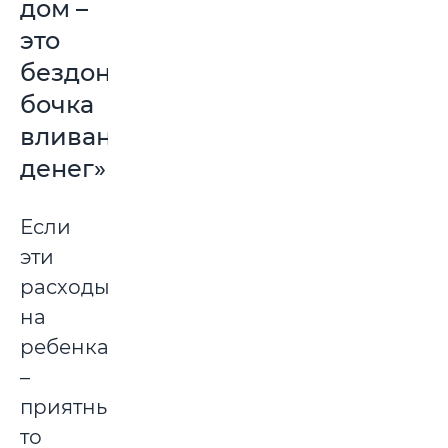
дом –
это
бездонная
бочка
вливания
денег»
Если
эти
расходы
на
ребенка
–
приятные,
то