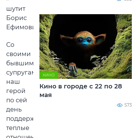
шутит
Борис
Ефимович.
Со
своими
бывшими
супругами
КИНО
наш
Кино в городе с 22 по 28
герой
мая
по сей
573
день
поддерживает
теплые
отношения: