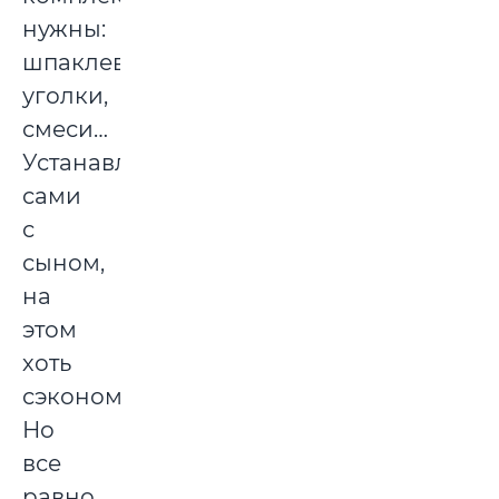
нужны:
шпаклевки,
уголки,
смеси…
Устанавливали
сами
с
сыном,
на
этом
хоть
сэкономили.
Но
все
равно,