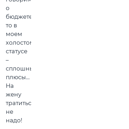
о
бюджете,
то в
моем
холостом
статусе
–
сплошные
плюсы…
На
жену
тратиться
не
надо!