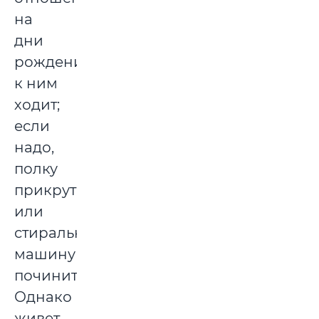
на
дни
рождения
к ним
ходит;
если
надо,
полку
прикрутит
или
стиральную
машину
починит…
Однако
живет