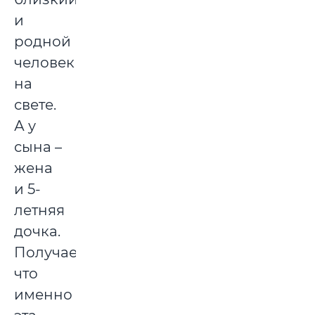
и
родной
человек
на
свете.
А у
сына –
жена
и 5-
летняя
дочка.
Получается,
что
именно