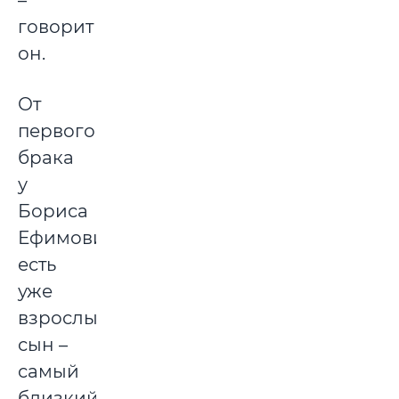
–
говорит
он.
От
первого
брака
у
Бориса
Ефимовича
есть
уже
взрослый
сын –
самый
близкий