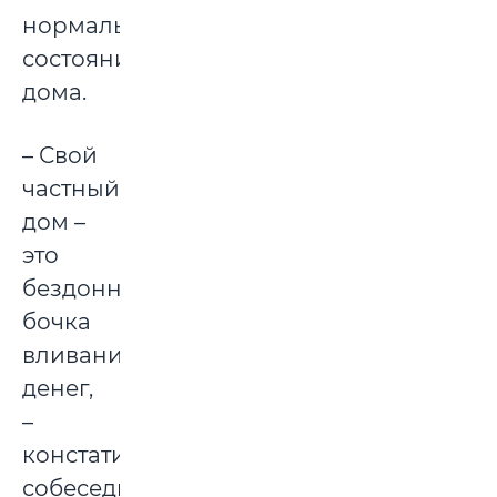
нормальном
состоянии
дома.
– Свой
частный
дом –
это
бездонная
бочка
вливания
денег,
–
констатирует
собеседник.