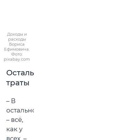
Доходы и
расходы
Бориса
Ефимовича.
Фото:
pixabay.com
Остальные
траты
– В
остальном
– всё,
как у
всех, –