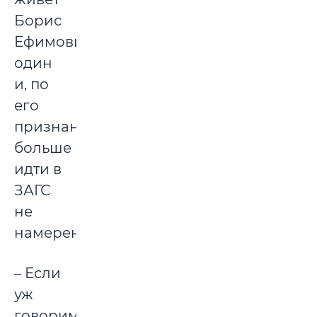
Борис
Ефимович
один
и, по
его
признанию,
больше
идти в
ЗАГС
не
намерен.
– Если
уж
говорим