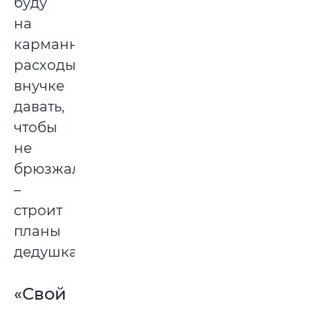
буду
на
карманные
расходы
внучке
давать,
чтобы
не
брюзжали,
–
строит
планы
дедушка.
«Свой