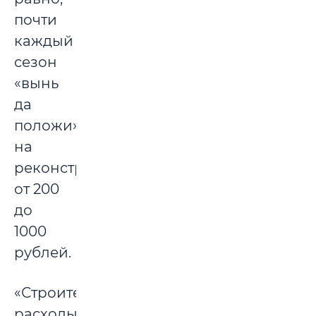
почти
каждый
сезон
«вынь
да
положи»
на
реконструкцию
от 200
до
1000
рублей.
«Строительные
расходы»