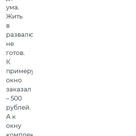
ума.
Жить
в
развалюхе
не
готов.
К
примеру,
окно
заказал
– 500
рублей.
А к
окну
комплектующие