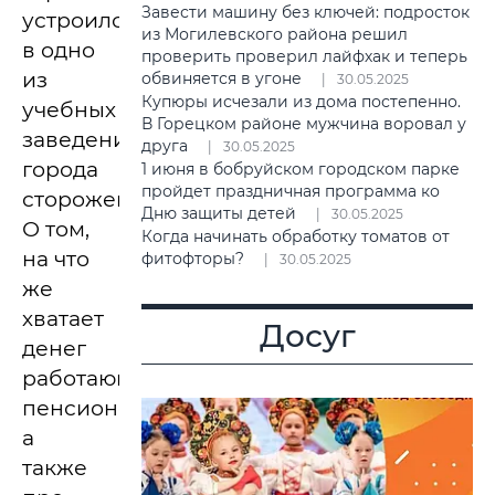
Завести машину без ключей: подросток
устроился
из Могилевского района решил
в одно
проверить проверил лайфхак и теперь
из
обвиняется в угоне
30.05.2025
Купюры исчезали из дома постепенно.
учебных
В Горецком районе мужчина воровал у
заведений
друга
30.05.2025
города
1 июня в бобруйском городском парке
пройдет праздничная программа ко
сторожем.
Дню защиты детей
30.05.2025
О том,
Когда начинать обработку томатов от
на что
фитофторы?
30.05.2025
же
хватает
Досуг
денег
работающему
пенсионеру,
а
также