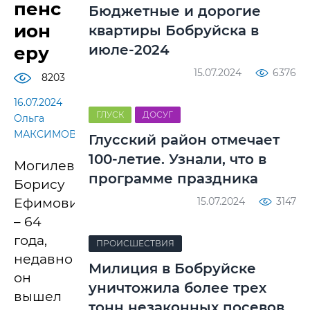
пенс
Бюджетные и дорогие
ион
квартиры Бобруйска в
июле-2024
еру
15.07.2024
6376
8203
16.07.2024
ГЛУСК
ДОСУГ
Ольга
МАКСИМОВА.
Глусский район отмечает
100-летие. Узнали, что в
Могилевчанину
программе праздника
Борису
15.07.2024
3147
Ефимовичу
– 64
года,
ПРОИСШЕСТВИЯ
недавно
Милиция в Бобруйске
он
уничтожила более трех
вышел
тонн незаконных посевов