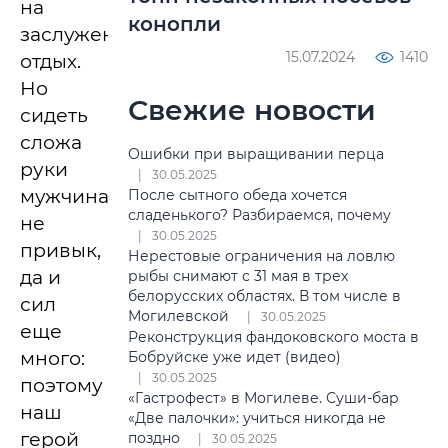
на
конопли
заслуженный
15.07.2024
1410
отдых.
Но
Свежие новости
сидеть
сложа
Ошибки при выращивании перца
руки
30.05.2025
мужчина
После сытного обеда хочется
сладенького? Разбираемся, почему
не
30.05.2025
привык,
Нерестовые ограничения на ловлю
да и
рыбы снимают с 31 мая в трех
белорусских областях. В том числе в
сил
Могилевской
30.05.2025
еще
Реконструкция фандоковского моста в
много:
Бобруйске уже идет (видео)
30.05.2025
поэтому
«Гастрофест» в Могилеве. Суши-бар
наш
«Две палочки»: учиться никогда не
герой
поздно
30.05.2025