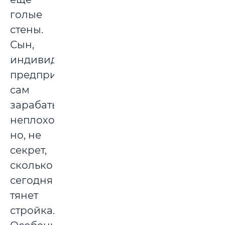
голые
стены.
Сын,
индивидуальный
предприниматель,
сам
зарабатывает
неплохо,
но, не
секрет,
сколько
сегодня
тянет
стройка…