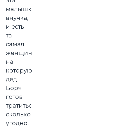
эта
малышка,
внучка,
и есть
та
самая
женщина,
на
которую
дед
Боря
готов
тратиться
сколько
угодно.