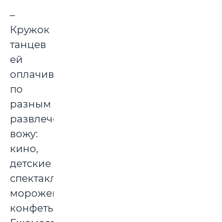
–
Кружок
танцев
ей
оплачиваю,
по
разным
развлечениям
вожу:
кино,
детские
спектакли,
мороженое,
конфеты…