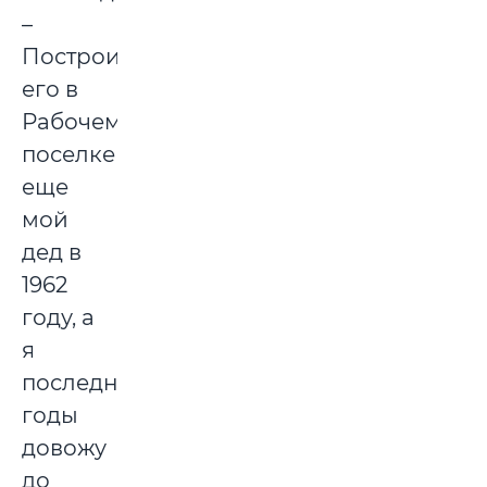
–
Построил
его в
Рабочем
поселке
еще
мой
дед в
1962
году, а
я
последние
годы
довожу
до