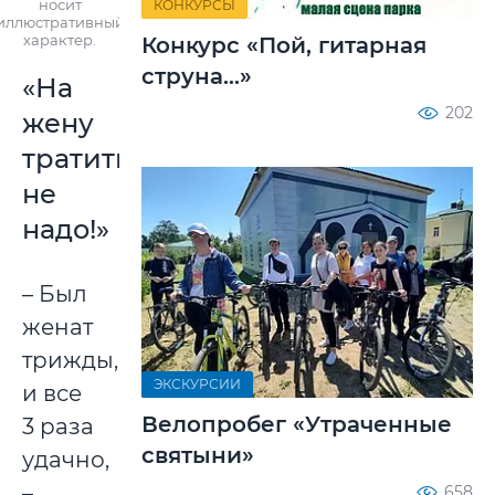
носит
КОНКУРСЫ
иллюстративный
характер.
Конкурс «Пой, гитарная
струна...»
«На
202
жену
тратиться
не
надо!»
– Был
женат
трижды,
ЭКСКУРСИИ
и все
Велопробег «Утраченные
3 раза
святыни»
удачно,
–
658