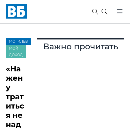
МОГИЛЕВ
Важно прочитать
МОЙ
ДОХОД
«На
жен
у
трат
итьс
я не
над