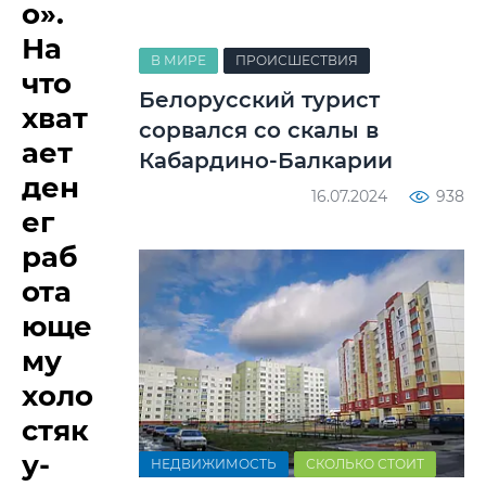
о».
На
В МИРЕ
ПРОИСШЕСТВИЯ
что
Белорусский турист
хват
сорвался со скалы в
ает
Кабардино-Балкарии
ден
16.07.2024
938
ег
раб
ота
юще
му
холо
стяк
у-
НЕДВИЖИМОСТЬ
СКОЛЬКО СТОИТ