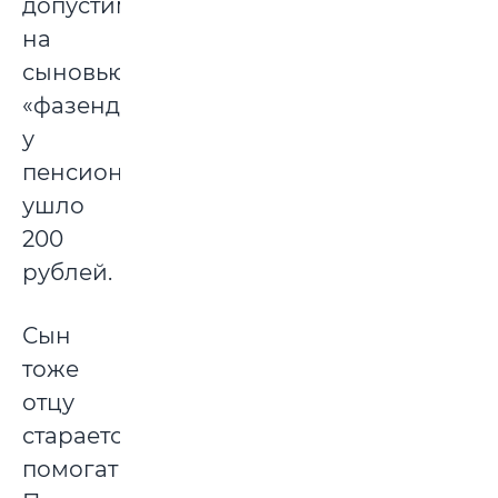
допустим,
на
сыновью
«фазенду»
у
пенсионера
ушло
200
рублей.
Сын
тоже
отцу
старается
помогать.