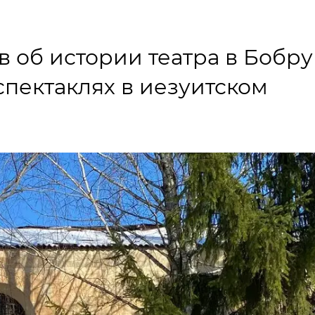
 об истории театра в Бобру
спектаклях в иезуитском