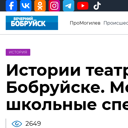
ПроМогилев
Происшес
История
Афиша
Св
Видео ВБ
ИСТОРИЯ
Истории теат
Бобруйске. М
школьные спе
2649