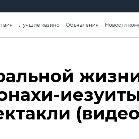
твия
Лучшие казино
Объявления
Новости ком
адьба недели
Чтобы помнили
Организации
Ра
ральной жизни
онахи-иезуиты
ктакли (видео