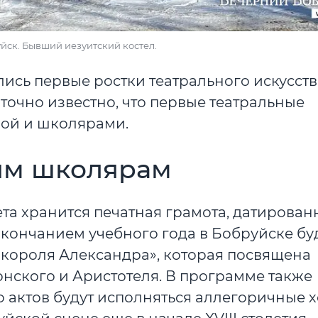
руйск. Бывший иезуитский костел.
лись первые ростки театрального искусств
 точно известно, что первые театральные
лой и школярами.
им школярам
а хранится печатная грамота, датированн
с окончанием учебного года в Бобруйске бу
короля Александра», которая посвящена
ского и Аристотеля. В программе также
го актов будут исполняться аллегоричные 