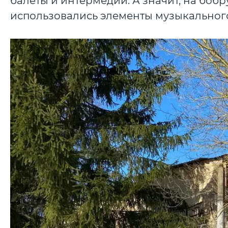
балеты и интермедии. А значит, на бобр
использовались элементы музыкального