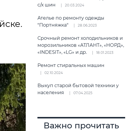
с/х шин
20.03.2024
Ателье по ремонту одежды
йске.
"Портняжка"
28.06.2023
Срочный ремонт холодильников и
морозильников «АТЛАНТ», «НОРД»,
«INDESIT», «LG» и др.
18.01.2023
Ремонт стиральных машин
02.10.2024
Выкуп старой бытовой техники у
населения
07.04.2025
Важно прочитать