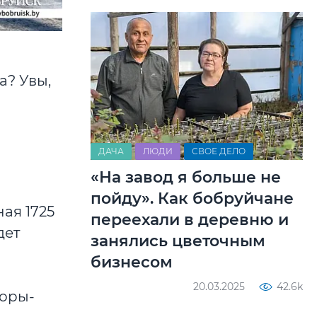
а? Увы,
ДАЧА
ЛЮДИ
СВОЕ ДЕЛО
«На завод я больше не
пойду». Как бобруйчане
ая 1725
переехали в деревню и
дет
занялись цветочным
бизнесом
20.03.2025
42.6k
хоры-