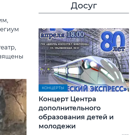
Досуг
им,
легиум
еатр,
священы
КОНЦЕРТЫ
Концерт Центра
дополнительного
образования детей и
молодежи