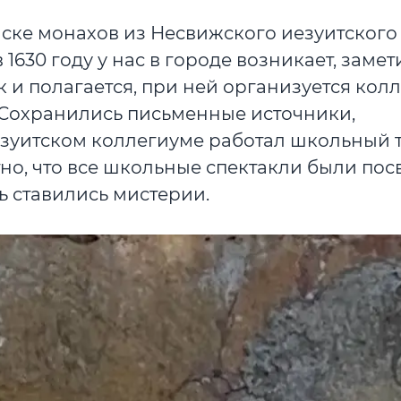
ске монахов из Несвижского иезуитского
в 1630 году у нас в городе возникает, замет
к и полагается, при ней организуется кол
. Сохранились письменные источники,
езуитском коллегиуме работал школьный т
тно, что все школьные спектакли были по
ь ставились мистерии.