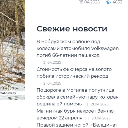
18.04.2025
4652
Свежие новости
В Бобруйском районе под
колесами автомобиля Volkswagen
погиб 66-летний пешеход
21.04.2025
Стоимость фьючерса на золото
побила исторический рекорд
21.04.2025
По дороге в Могилев попутчица
обокрала семейную пару, которая
решила ей помочь
21.04.2025
Магнитная буря накроет Землю
вечером 22 апреля
20.04.2025
Правой задней ногой. «Белшина»