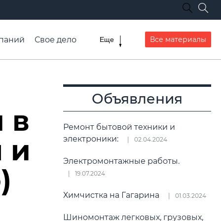
паний
Свое дело
Все материалы
Еще
списание транспорта
Объявления
 в
Ремонт бытовой техники и
 и
электроники:
02.04.2024
Электромонтажные работы.
)
19.07.2024
Химчистка на Гагарина
01.03.2024
Шиномонтаж легковых, грузовых,