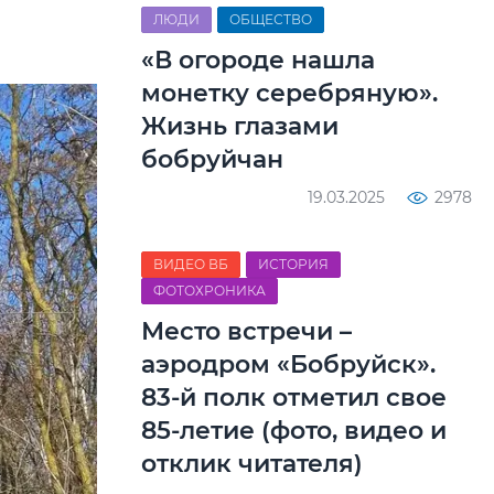
ЛЮДИ
ОБЩЕСТВО
«В огороде нашла
монетку серебряную».
Жизнь глазами
бобруйчан
19.03.2025
2978
ВИДЕО ВБ
ИСТОРИЯ
ФОТОХРОНИКА
Место встречи –
аэродром «Бобруйск».
83-й полк отметил свое
85-летие (фото, видео и
отклик читателя)