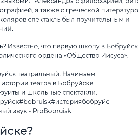
 знакомил Александра с философией, рит
ографией, а также с греческой литературо
школяров спектакль был поучительным и
ний.
ь? Известно, что первую школу в Бобруйс
атолического ордена «Общество Иисуса».
руйск театральный. Начинаем
 истории театра в Бобруйске.
Иезуиты и школьные спектакли.
руйск#bobruisk#историябобруйска♬
ый звук - ProBobruisk
уйске?