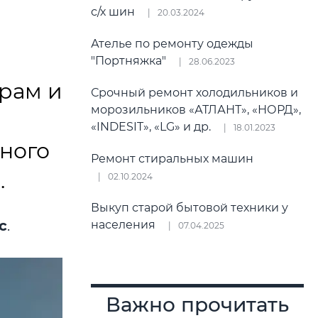
с/х шин
20.03.2024
Ателье по ремонту одежды
"Портняжка"
28.06.2023
рам и
Срочный ремонт холодильников и
морозильников «АТЛАНТ», «НОРД»,
«INDESIT», «LG» и др.
18.01.2023
ного
Ремонт стиральных машин
.
02.10.2024
Выкуп старой бытовой техники у
с
.
населения
07.04.2025
Важно прочитать