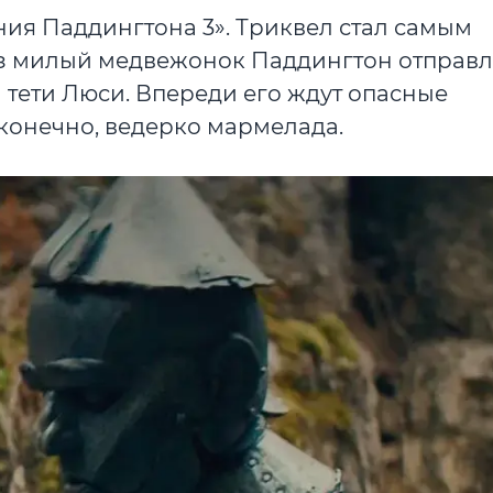
ия Паддингтона 3». Триквел стал самым
аз милый медвежонок Паддингтон отправл
 тети Люси. Впереди его ждут опасные
конечно, ведерко мармелада.