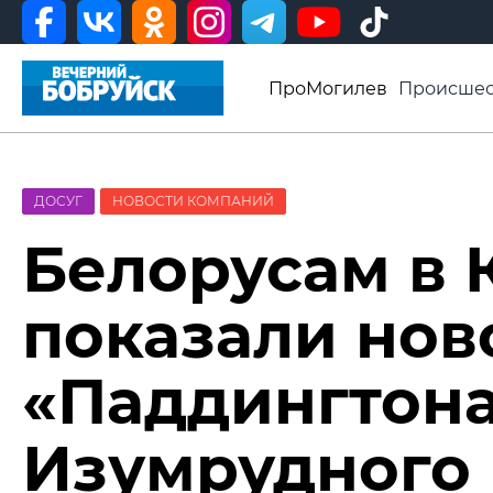
ПроМогилев
Происшес
История
Афиша
Св
Видео ВБ
ДОСУГ
НОВОСТИ КОМПАНИЙ
Белорусам в 
показали нов
«Паддингтон
Изумрудного 