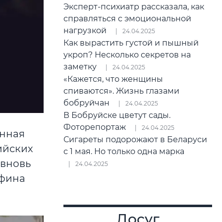
Эксперт-психиатр рассказала, как
справляться с эмоциональной
нагрузкой
24.04.2025
Как вырастить густой и пышный
укроп? Несколько секретов на
заметку
24.04.2025
«Кажется, что женщины
спиваются». Жизнь глазами
бобруйчан
24.04.2025
В Бобруйске цветут сады.
Фоторепортаж
24.04.2025
енная
Сигареты подорожают в Беларуси
ийских
с 1 мая. Но только одна марка
 вновь
24.04.2025
рфина
Досуг