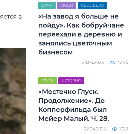
ДАЧА
ЛЮДИ
СВОЕ ДЕЛО
«На завод я больше не
яется в
пойду». Как бобруйчане
переехали в деревню и
занялись цветочным
бизнесом
20.03.2025
42.7k
ГЛУСК
ИСТОРИЯ
«Местечко Глуск.
Продолжение». До
Копперфильда был
Мейер Малый. Ч. 28.
22.04.2025
1322