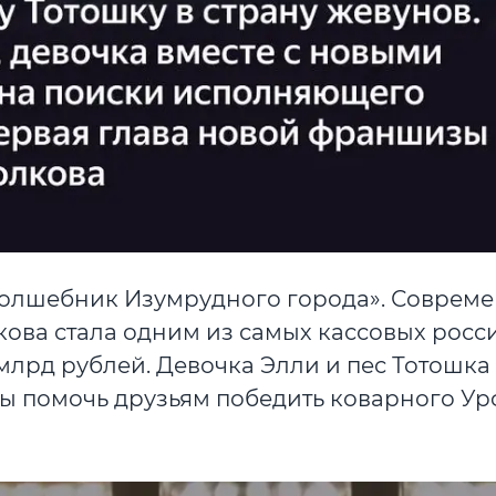
Волшебник Изумрудного города». Соврем
ова стала одним из самых кассовых росс
 млрд рублей. Девочка Элли и пес Тотошка
бы помочь друзьям победить коварного У