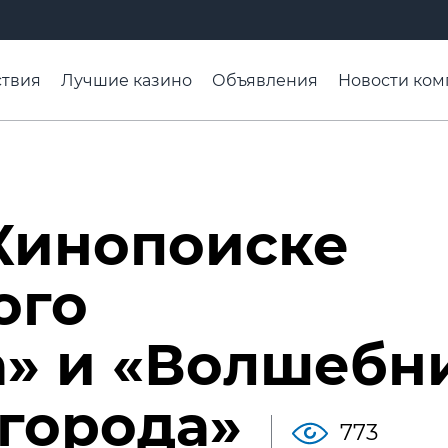
твия
Лучшие казино
Объявления
Новости ком
адьба недели
Чтобы помнили
Организации
Ра
Кинопоиске
ого
а» и «Волшебн
города»
773