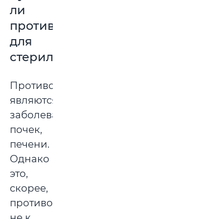
ли
противопоказания
для
стерилизации?
Противопоказаниями
являются
заболевания
почек,
печени.
Однако
это,
скорее,
противопоказания
не к