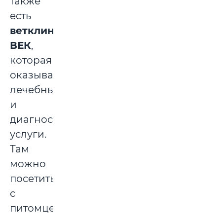
также
есть
ветклиника
ВЕК
,
которая
оказывает
лечебные
и
диагностические
услуги.
Там
можно
посетить
с
питомцем