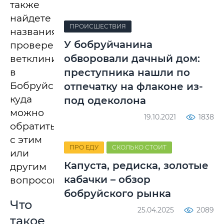
также
найдете
ПРОИСШЕСТВИЯ
названия
У бобруйчанина
проверенных
обворовали дачный дом:
ветклиник
в
преступника нашли по
Бобруйске,
отпечатку на флаконе из-
куда
под одеколона
можно
19.10.2021
1838
обратиться
с этим
ПРО ЕДУ
СКОЛЬКО СТОИТ
или
Капуста, редиска, золотые
другим
кабачки – обзор
вопросом.
бобруйского рынка
Что
25.04.2025
2089
такое