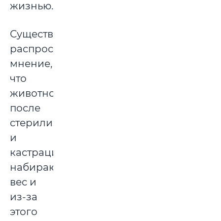
жизнью.
Существует
распространенное
мнение,
что
животное
после
стерилизации
и
кастрации
набирают
вес и
из-за
этого