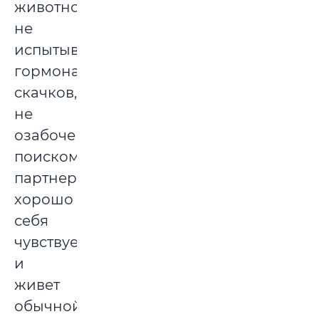
животное
не
испытывает
гормональных
скачков,
не
озабочено
поиском
партнера,
хорошо
себя
чувствует
и
живет
обычной