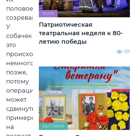
половое
ТЕАТР
созревание.
Патриотическая
У
театральная неделя к 80-
собачек
летию победы
это
101
происходит
немного
позже,
потому
операция
может
сдвинуться
примерно
на
ВЫСТАВКИ