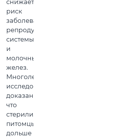
снижает
риск
заболеваний
репродуктивной
системы
и
молочных
желез.
Многолетними
исследованиями
доказано,
что
стерилизованные
питомцы
дольше