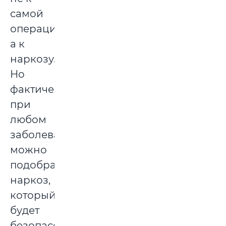
самой
операции,
а к
наркозу.
Но
фактически
при
любом
заболевании
можно
подобрать
наркоз,
который
будет
безопасен.