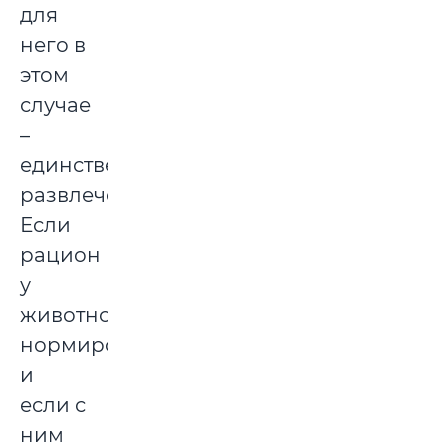
для
него в
этом
случае
–
единственное
развлечение.
Если
рацион
у
животного
нормированный
и
если с
ним