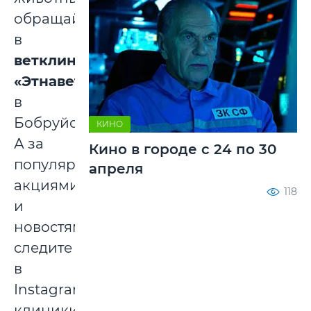
обращайтесь
в
ветклинику
«Этнавет»
в
Бобруйске.
КИНО
А за
Кино в городе с 24 по 30
популярными
апреля
акциями
118
и
новостями
следите
в
Instagram
клиники.