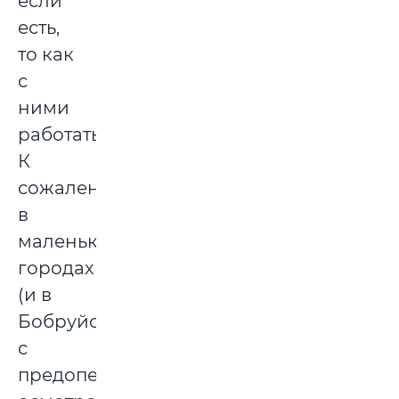
если
есть,
то как
с
ними
работать.
К
сожалению,
в
маленьких
городах
(и в
Бобруйске)
с
предоперационным