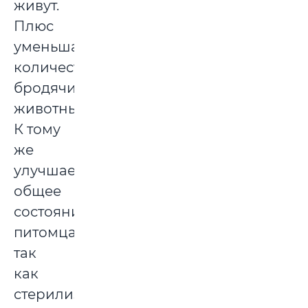
живут.
Плюс
уменьшается
количество
бродячих
животных.
К тому
же
улучшается
общее
состояние
питомца,
так
как
стерилизованное