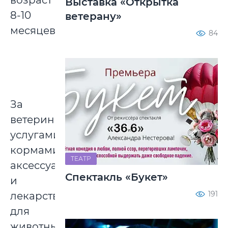
возраст
Выставка «Открытка
8-10
ветерану»
месяцев.
84
За
ветеринарными
услугами,
кормами,
ТЕАТР
аксессуарами
Спектакль «Букет»
и
191
лекарствами
для
животных