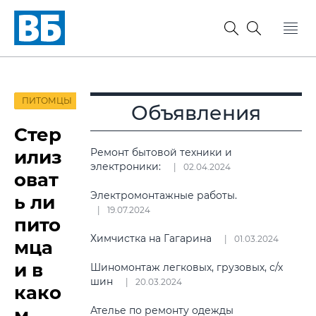
ПИТОМЦЫ
Объявления
Стер
илиз
Ремонт бытовой техники и
электроники:
02.04.2024
оват
Электромонтажные работы.
ь ли
19.07.2024
пито
Химчистка на Гагарина
01.03.2024
мца
и в
Шиномонтаж легковых, грузовых, с/х
шин
20.03.2024
како
м
Ателье по ремонту одежды