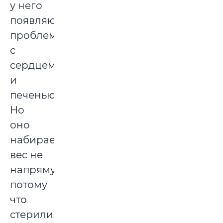
у него
появляются
проблемы
с
сердцем
и
печенью.
Но
оно
набирает
вес не
напрямую,
потому
что
стерилизовано,