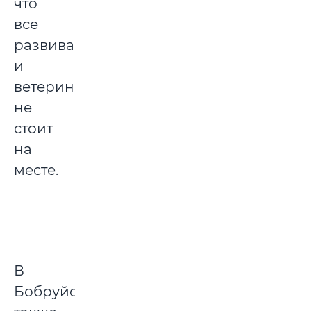
что
все
развивается,
и
ветеринария
не
стоит
на
месте.
В
Бобруйске