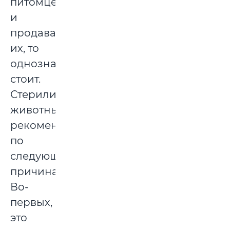
питомцев
и
продавать
их, то
однозначно
стоит.
Стерилизовать
животных
рекомендуется
по
следующим
причинам.
Во-
первых,
это