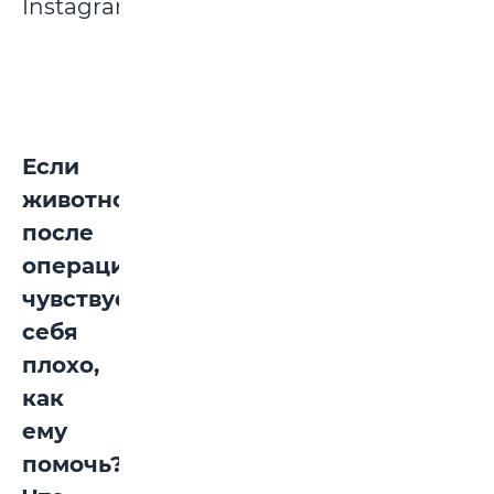
Instagram.
Если
животное
после
операции
чувствует
себя
плохо,
как
ему
помочь?