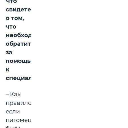
Что
свидетельствует
о том,
что
необходимо
обратиться
за
помощью
к
специалисту?
– Как
правило,
если
питомец