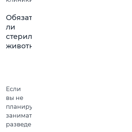
Обязательно
ли
стерилизовать
животное?
Если
вы не
планируете
заниматься
разведением