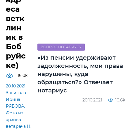
еса
ветк
лин
ик в
Боб
ВОПРОС НОТАРИУСУ
руйс
«Из пенсии удерживают
ке)
задолженность, мои права
нарушены, куда
16.0k
обращаться?» Отвечает
20.10.2021
нотариус
Записала
Ирина
20.10.2021
10.6k
РЯБОВА.
Фото из
архива
ветврача Н.