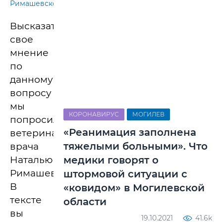
Римашевской
Высказать
свое
мнение
по
данному
вопросу
мы
КОРОНАВИРУС
МОГИЛЕВ
попросили
«Реанимация заполнена
ветеринарного
тяжелыми больными». Что
врача
Наталью
медики говорят о
Римашевскую.
штормовой ситуации с
В
«ковидом» в Могилевской
тексте
области
вы
19.10.2021
41.6k