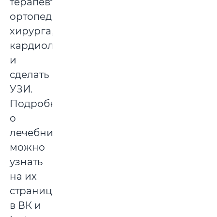
терапевта,
ортопеда,
хирурга,
кардиолога
и
сделать
УЗИ.
Подробнее
о
лечебнице
можно
узнать
на их
странице
в ВК и