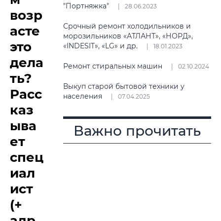
"Портняжка"
28.06.2023
возр
Срочный ремонт холодильников и
асте
морозильников «АТЛАНТ», «НОРД»,
это
«INDESIT», «LG» и др.
18.01.2023
дела
Ремонт стиральных машин
02.10.2024
ть?
Выкуп старой бытовой техники у
Расс
населения
07.04.2025
каз
ыва
Важно прочитать
ет
спец
иал
ист
(+
адр