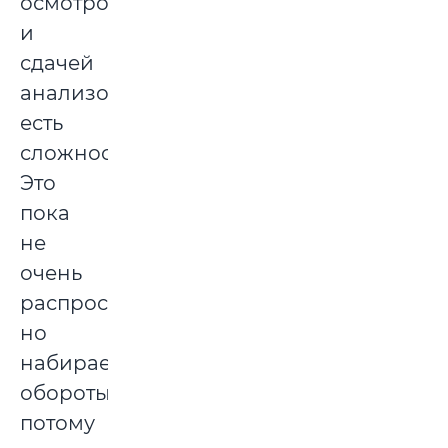
осмотром
и
сдачей
анализов
есть
сложности.
Это
пока
не
очень
распространено,
но
набирает
обороты,
потому