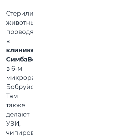
Стерилизацию
животным
проводят
в
клинике
СимбаВет
в 6-м
микрорайоне
Бобруйска.
Там
также
делают
УЗИ,
чипирование