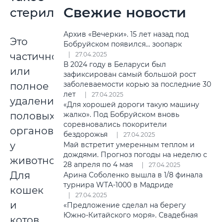
Свежие новости
стерилизация?
Архив «Вечерки». 15 лет назад под
Это
Бобруйском появился... зоопарк
частичное
27.04.2025
В 2024 году в Беларуси был
или
зафиксирован самый большой рост
заболеваемости корью за последние 30
полное
лет
27.04.2025
удаление
«Для хорошей дороги такую машину
половых
жалко». Под Бобруйском вновь
соревновались покорители
органов
бездорожья
27.04.2025
у
Май встретит умеренным теплом и
дождями. Прогноз погоды на неделю с
животного.
28 апреля по 4 мая
27.04.2025
Для
Арина Соболенко вышла в 1/8 финала
турнира WTA-1000 в Мадриде
кошек
27.04.2025
и
«Предложение сделал на берегу
Южно-Китайского моря». Свадебная
котов