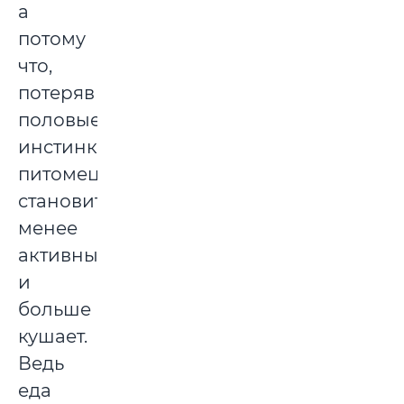
а
потому
что,
потеряв
половые
инстинкты,
питомец
становится
менее
активным
и
больше
кушает.
Ведь
еда