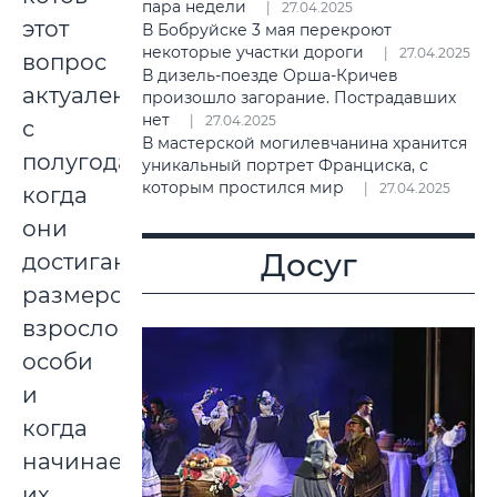
пара недели
27.04.2025
этот
В Бобруйске 3 мая перекроют
некоторые участки дороги
27.04.2025
вопрос
В дизель-поезде Орша-Кричев
актуален
произошло загорание. Пострадавших
нет
27.04.2025
с
В мастерской могилевчанина хранится
полугода,
уникальный портрет Франциска, с
которым простился мир
27.04.2025
когда
они
Досуг
достигают
размеров
взрослой
особи
и
когда
начинается
их