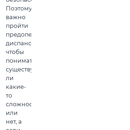
Поэтому
важно
пройти
предоперационную
диспансеризацию,
чтобы
понимать,
существуют
ли
какие-
то
сложности
или
нет, а