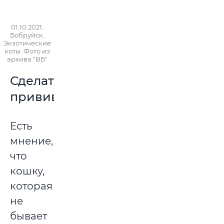
01.10.2021.
Бобруйск.
Экзотические
коты. Фото из
архива "ВБ"
Сделать
прививки
Есть
мнение,
что
кошку,
которая
не
бывает