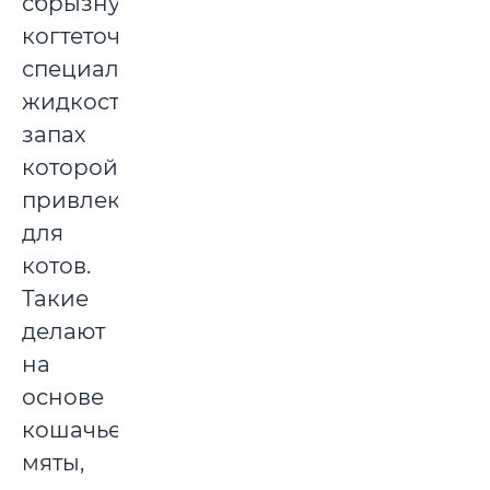
сбрызнуть
когтеточку
специальной
жидкостью,
запах
которой
привлекателен
для
котов.
Такие
делают
на
основе
кошачьей
мяты,