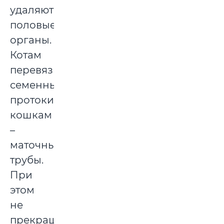
удаляют
половые
органы.
Котам
перевязывают
семенные
протоки,
кошкам
–
маточные
трубы.
При
этом
не
прекращается