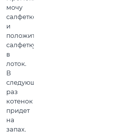
мочу
салфеткой,
и
положите
салфетку
в
лоток.
В
следующий
раз
котенок
придет
на
запах.