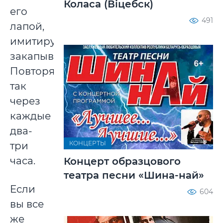
Коласа (Віцебск)
его
491
лапой,
имитируя
закапывание.
Повторяйте
так
через
каждые
два-
КОНЦЕРТЫ
три
часа.
Концерт образцового
театра песни «Шина-най»
Если
604
вы все
же