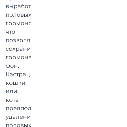
выработка
половых
гормонов,
что
позволяет
сохранить
гормональный
фон.
Кастрация
кошки
или
кота
предполагает
удаление
половых