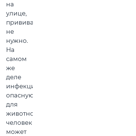
на
улице,
прививать
не
нужно.
На
самом
же
деле
инфекцию,
опасную
для
животного,
человек
может