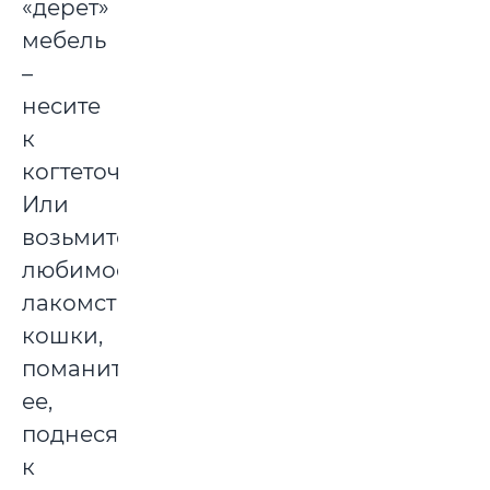
«дерет»
мебель
–
несите
к
когтеточке.
Или
возьмите
любимое
лакомство
кошки,
поманите
ее,
поднеся
к