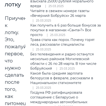
взыскала 25000 рублей морального
лотку
вреда
25.03.2025
Читайте в свежем номере газеты
«Вечерний Бобруйск» 26 марта
Приучение
25.03.2025
к
Как получить в 6 раз больше бонусов за
покупки в магазинах «Санта»?» Все
лотку.
просто
25.03.2025
Это,
Трава стала как порох. Почему горят
леса, рассказали специалисты
пожалуй,
25.03.2025
первое,
Без телевидения и радио останутся
несколько районов Могилевской
что
области с 26 по 28 марта. В том числе
нужно
Бобруйский
25.03.2025
Какой была средняя зарплата
сделать
белорусов в феврале, рассказали в
после
Национальном статкомитете
25.03.2025
того,
Госдума РФ ратифицировала
как
соглашение с Беларусью о
международных автомобильных
питомец