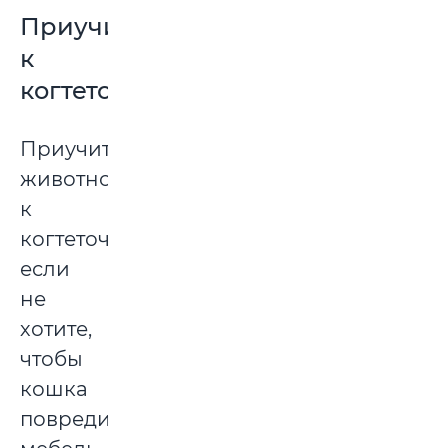
Приучить
к
когтеточке
Приучите
животное
к
когтеточке,
если
не
хотите,
чтобы
кошка
повредила