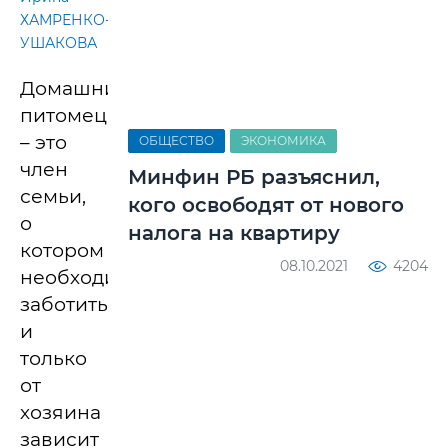
ХАМРЕНКО-
УШАКОВА
Домашний
питомец
– это
ОБЩЕСТВО
ЭКОНОМИКА
член
Минфин РБ разъяснил,
семьи,
кого освободят от нового
о
налога на квартиру
котором
08.10.2021
4204
необходимо
заботиться,
и
только
от
хозяина
зависит