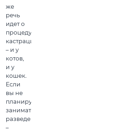
же
речь
идет о
процедуре
кастрации
– и у
котов,
и у
кошек.
Если
вы не
планируете
заниматься
разведением
–