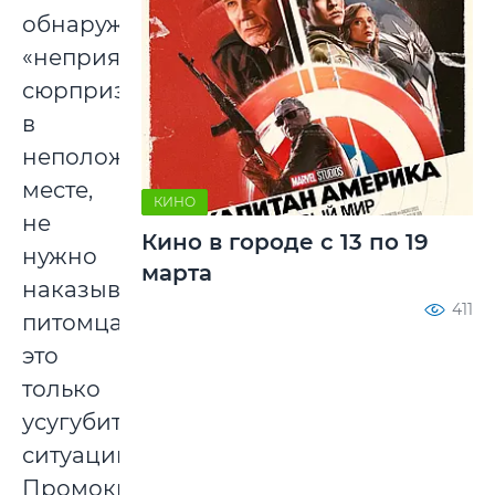
обнаружили
«неприятный
сюрприз»
в
неположенном
месте,
КИНО
не
Кино в городе с 13 по 19
нужно
марта
наказывать
411
питомца,
это
только
усугубит
ситуацию.
Промокните