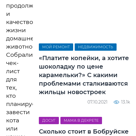
продолжительность
и
качество
жизни
домашнего
животного.
МОЙ РЕМОНТ
НЕДВИЖИМОСТЬ
Собрали
«Платите копейки, а хотите
чек-
шоколадку по цене
лист
карамельки?» С какими
для
проблемами сталкиваются
тех,
жильцы новостроек
кто
07.10.2021
13.1k
планирует
завести
кота
ДОСУГ
МАМА В ДЕКРЕТЕ
или
Сколько стоит в Бобруйске