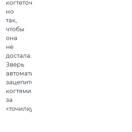
когтеточке,
но
так,
чтобы
она
не
достала.
Зверь
автоматически
зацепится
когтями
за
«точилку».