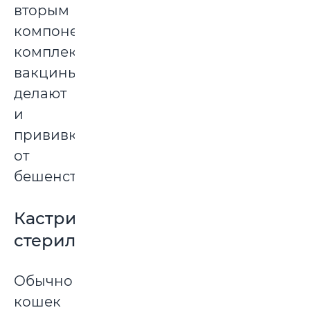
вторым
компонентом
комплексной
вакцины
делают
и
прививку
от
бешенства.
Кастрировать-
стерилизовать
Обычно
кошек