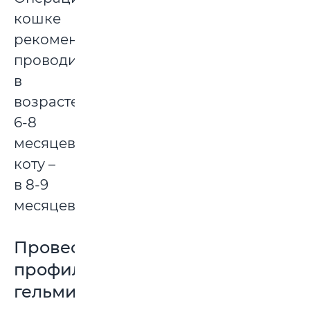
кошке
рекомендуют
проводить
в
возрасте
6-8
месяцев,
коту –
в 8-9
месяцев.
Провести
профилактику
гельминтоза