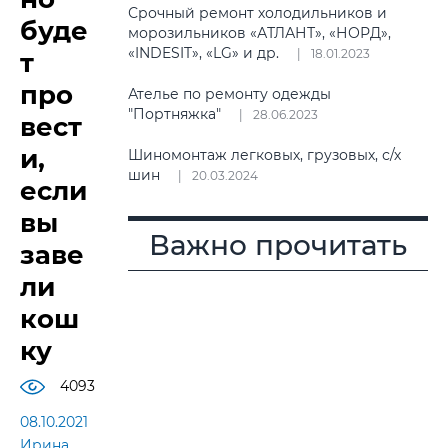
Срочный ремонт холодильников и
буде
морозильников «АТЛАНТ», «НОРД»,
«INDESIT», «LG» и др.
18.01.2023
т
про
Ателье по ремонту одежды
"Портняжка"
28.06.2023
вест
и,
Шиномонтаж легковых, грузовых, с/х
шин
20.03.2024
если
вы
Важно прочитать
заве
ли
кош
ку
4093
08.10.2021
Ирина