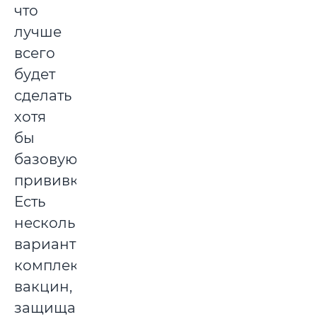
что
лучше
всего
будет
сделать
хотя
бы
базовую
прививку.
Есть
несколько
вариантов
комплексных
вакцин,
защищающих