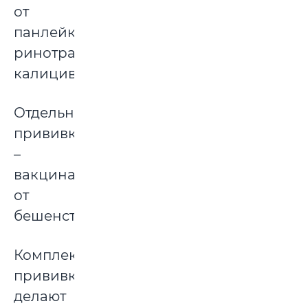
от
панлейкопении,
ринотрахеита,
калицивироза.
Отдельная
прививка
–
вакцина
от
бешенства.
Комплексную
прививку
делают