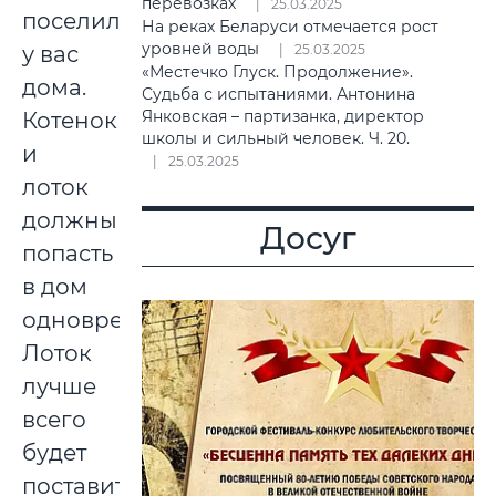
перевозках
25.03.2025
поселился
На реках Беларуси отмечается рост
уровней воды
у вас
25.03.2025
«Местечко Глуск. Продолжение».
дома.
Судьба с испытаниями. Антонина
Янковская – партизанка, директор
Котенок
школы и сильный человек. Ч. 20.
и
25.03.2025
лоток
должны
Досуг
попасть
в дом
одновременно.
Лоток
лучше
всего
будет
поставить