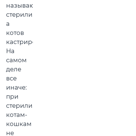
называют
стерилизованными,
а
котов
кастрированными.
На
самом
деле
все
иначе:
при
стерилизации
котам-
кошкам
не