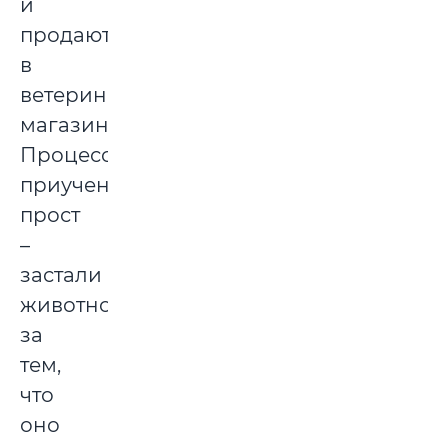
и
продаются
в
ветеринарных
магазинах.
Процесс
приучения
прост
–
застали
животное
за
тем,
что
оно