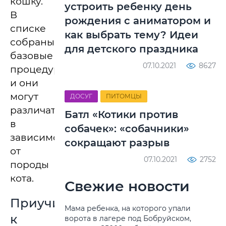
кошку.
устроить ребенку день
В
рождения с аниматором и
списке
как выбрать тему? Идеи
собраны
для детского праздника
базовые
07.10.2021
8627
процедуры,
и они
могут
ДОСУГ
ПИТОМЦЫ
различаться
Батл «Котики против
в
собачек»: «собачники»
зависимости
сокращают разрыв
от
07.10.2021
2752
породы
кота.
Свежие новости
Приучить
Мама ребенка, на которого упали
к
ворота в лагере под Бобруйском,