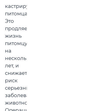
кастрируйте
питомца.
Это
продляет
жизнь
питомцу
на
несколько
лет, и
снижает
риск
серьезных
заболеваний
животного.
Операцию