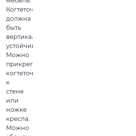
мебель.
Когтеточка
должна
быть
вертикальной,
устойчивой.
Можно
прикрепить
когтеточку
к
стене
или
ножке
кресла.
Можно