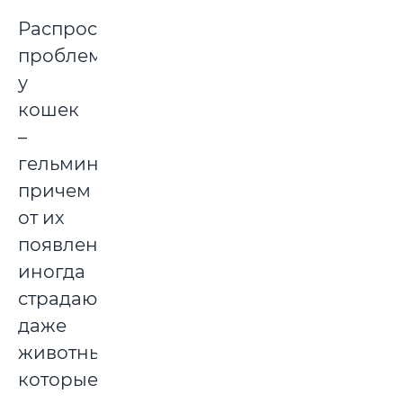
Распространенная
проблема
у
кошек
–
гельминты,
причем
от их
появления
иногда
страдают
даже
животные,
которые