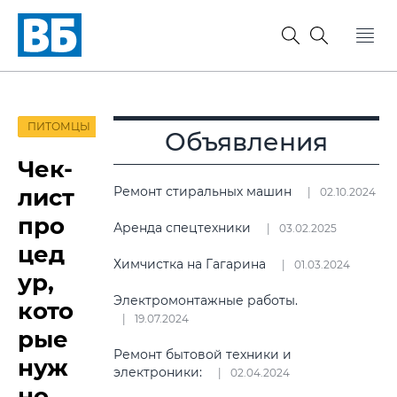
ПИТОМЦЫ
Объявления
Чек-
лист
Ремонт стиральных машин
02.10.2024
про
Аренда спецтехники
03.02.2025
цед
Химчистка на Гагарина
01.03.2024
ур,
Электромонтажные работы.
кото
19.07.2024
рые
Ремонт бытовой техники и
нуж
электроники:
02.04.2024
но