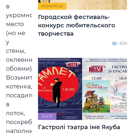
в
КОНКУРСЫ
укромное
Городской фестиваль-
место
конкурс любительского
(но не
творчества
у
404
стены,
оклеенной
обоями).
Возьмите
котенка,
посадите
в
лоток,
ТЕАТР
поскребите
Гастролі тэатра імя Якуба
наполнитель