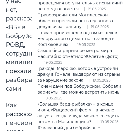
у нас
проведения вступительных испытаний
нет,
не предполагается
19.05.2025
Правоохранители Могилевской
рассказали
области пресекли попытку вывоза
«ВБ» в
девушки за границу
19.05.2025
Пожар произошел в одном из цехов
Бобруйском
Белорусского цементного завода в
РОВД,
Костюковичах
19.05.2025
Самое беспрерывное метро мира
сотрудники
масштабно отметило 90-летие (фото)
милиции
19.05.2025
Граждан Марокко, которые устроили
поехали
драку в Гомеле, выдворяют из страны
разбираться
за нарушение закона
19.05.2025
Почем дачи под Бобруйском. Собрали
сами.
варианты, где можно встретить июнь
19.05.2025
«Большая бард-рыбалка» – в конце
Как
июля, «Рыцарский фест» – в начале
рассказала
августа: когда и куда можно съездить
летом на Могилевщине?
пенсионерка,
19.05.2025
10 вакансий для бобруйчан с