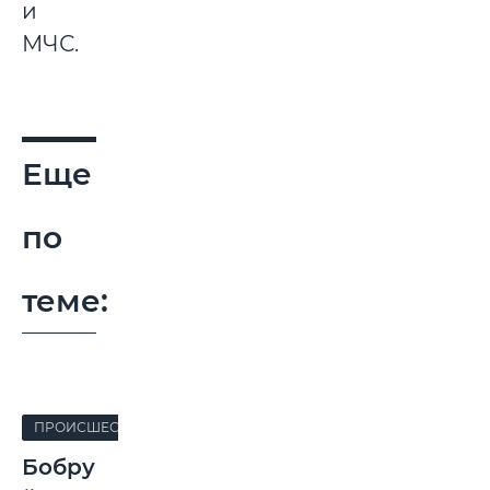
и
МЧС.
Еще
по
теме:
ПРОИСШЕСТВИЯ
Бобру