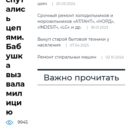
шин
20.03.2024
алис
Срочный ремонт холодильников и
ь
морозильников «АТЛАНТ», «НОРД»,
цеп
«INDESIT», «LG» и др.
18.01.2023
ями.
Выкуп старой бытовой техники у
Баб
населения
07.04.2025
ушк
Ремонт стиральных машин
02.10.2024
а
выз
Важно прочитать
вала
мил
ици
ю
9945