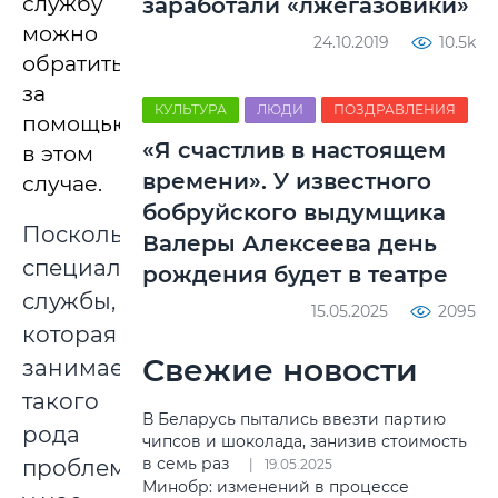
службу
заработали «лжегазовики»
можно
24.10.2019
10.5k
обратиться
за
КУЛЬТУРА
ЛЮДИ
ПОЗДРАВЛЕНИЯ
помощью
«Я счастлив в настоящем
в этом
времени». У известного
случае.
бобруйского выдумщика
Поскольку
Валеры Алексеева день
специальной
рождения будет в театре
службы,
15.05.2025
2095
которая
Свежие новости
занимается
такого
В Беларусь пытались ввезти партию
рода
чипсов и шоколада, занизив стоимость
в семь раз
проблемами,
19.05.2025
Минобр: изменений в процессе