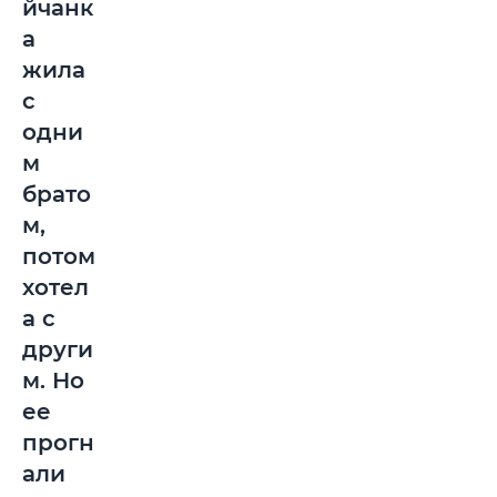
йчанк
а
жила
с
одни
м
брато
м,
потом
хотел
а с
други
м. Но
ее
прогн
али