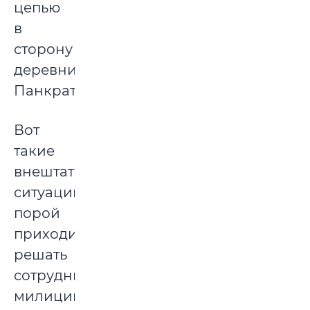
цепью
в
сторону
деревни
Панкратовичи.
Вот
такие
внештатные
ситуации
порой
приходится
решать
сотрудникам
милиции