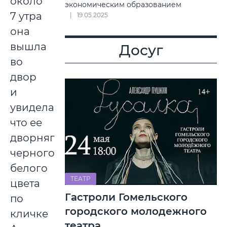
около
экономическим образованием
7 утра
19.05.2025
она
вышла
Досуг
во
двор
и
увидела,
что ее
дворняга
черного-
белого
ТЕАТР
цвета
Гастроли Гомельского
по
городского молодежного
кличке
театра