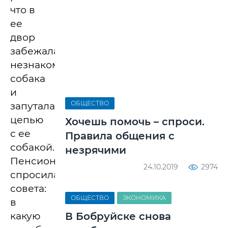
что в
ее
двор
забежала
незнакомая
собака
и
ОБЩЕСТВО
запуталась
цепью
Хочешь помочь – спроси.
с ее
Правила общения с
собакой.
незрячими
Пенсионерка
24.10.2019
2974
спросила
совета:
ОБЩЕСТВО
ЭКОНОМИКА
в
какую
В Бобруйске снова