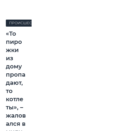
ПРОИСШЕСТВИЯ
«То
пиро
жки
из
дому
пропа
дают,
то
котле
ты», –
жалов
ался в