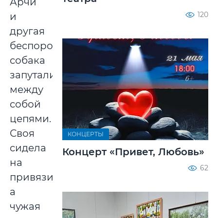
Арчи
120
и
другая
беспородная
собака
запутались
между
собой
цепями.
Своя
КОНЦЕРТЫ
сидела
Концерт «Привет, Любовь»
на
62
привязи,
а
чужая