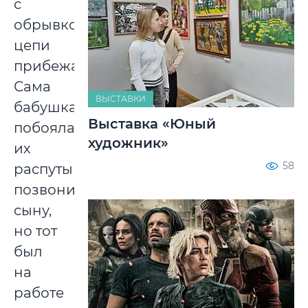
с
обрывком
цепи
прибежала.
Сама
ВЫСТАВКИ
бабушка
Выставка «Юный
побоялась
художник»
их
58
распутывать,
позвонила
сыну,
но тот
был
на
работе