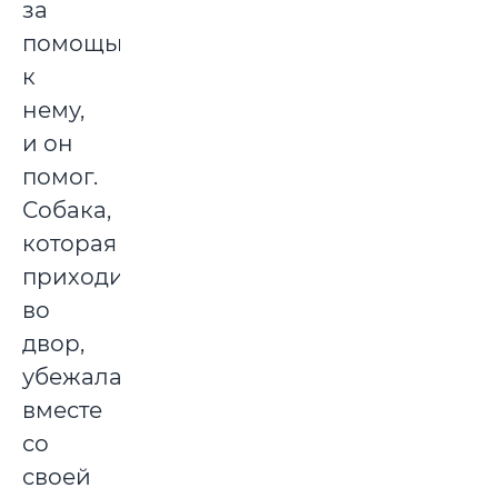
за
помощью
к
нему,
и он
помог.
Собака,
которая
приходила
во
двор,
убежала
вместе
со
своей