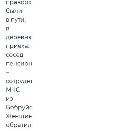
правоохранители
были
в пути,
в
деревню
приехал
сосед
пенсионерки
–
сотрудник
МЧС
из
Бобруйска.
Женщина
обратилась