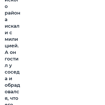
о
район
а
искал
и с
мили
цией.
А он
гости
л у
сосед
а и
обрад
овалс
я, что
его