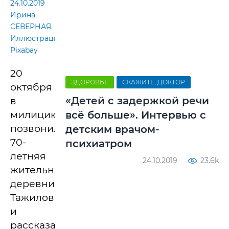
24.10.2019
Ирина
СЕВЕРНАЯ.
Иллюстрация
Pixabay
20
ЗДОРОВЬЕ
СКАЖИТЕ, ДОКТОР
октября
«Детей с задержкой речи
в
милицию
всё больше». Интервью с
позвонила
детским врачом-
70-
психиатром
летняя
24.10.2019
23.6k
жительница
деревни
Тажиловичи
и
рассказала,