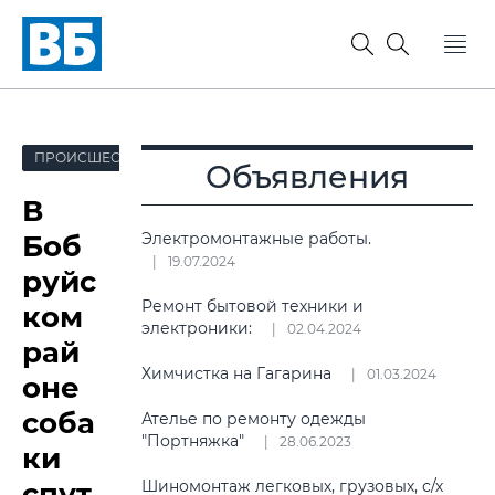
ПРОИСШЕСТВИЯ
Объявления
В
Боб
Электромонтажные работы.
19.07.2024
руйс
Ремонт бытовой техники и
ком
электроники:
02.04.2024
рай
Химчистка на Гагарина
01.03.2024
оне
соба
Ателье по ремонту одежды
"Портняжка"
28.06.2023
ки
спут
Шиномонтаж легковых, грузовых, с/х