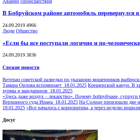
Аварии
Происшествия
В Бобруйском районе автомобиль перевернулся в
24.09.2019
4966
Люди
Общество
«Если бы все поступали логично и по-человеческ
24.09.2019
3836
Свежие новости
Ветеран советской разведки по указанию мошенников выброси
Тамара Орлова вспоминает
18.01.2025
Крещенский канун. В х
хурмы и мандаринов
18.01.2025
«Здесь даже воздух – лекарство». Почему бобруйчане, супру
Верховного суда Ирана
18.01.2025
На Солнце произошли две
18.01.2025
«Все началось с корпоратива, а через неделю решил
Досуг