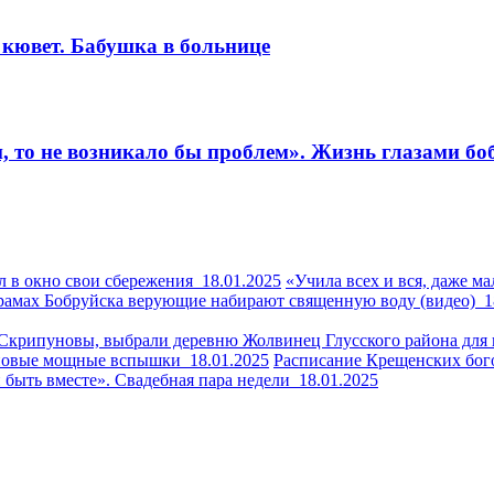
 кювет. Бабушка в больнице
и, то не возникало бы проблем». Жизнь глазами б
л в окно свои сбережения
18.01.2025
«Учила всех и вся, даже м
рамах Бобруйска верующие набирают священную воду (видео)
1
ги Скрипуновы, выбрали деревню Жолвинец Глусского района дл
 новые мощные вспышки
18.01.2025
Расписание Крещенских бого
и быть вместе». Свадебная пара недели
18.01.2025