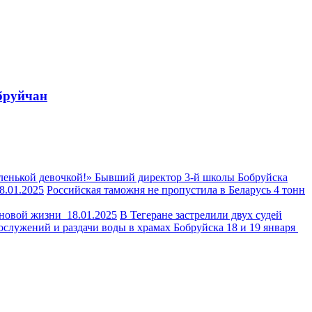
обруйчан
аленькой девочкой!» Бывший директор 3-й школы Бобруйска
8.01.2025
Российская таможня не пропустила в Беларусь 4 тонн
я новой жизни
18.01.2025
В Тегеране застрелили двух судей
служений и раздачи воды в храмах Бобруйска 18 и 19 января