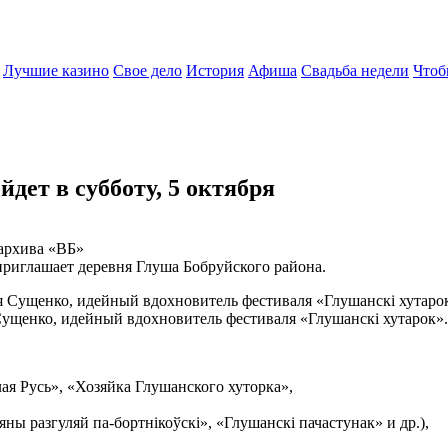
Лучшие казино
Свое дело
История
Афиша
Свадьба недели
Чтоб
ет в субботу, 5 октября
архива «ВБ»
приглашает деревня Глуша Бобруйского района.
Сущенко, идейный вдохновитель фестиваля «Глушанскі хутарок».
я Русь», «Хозяйка Глушанского хуторка»,
ы разгуляй па-бортнікоўскі», «Глушанскі пачастунак» и др.),