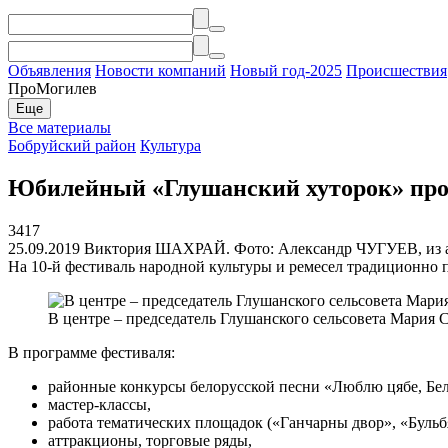
Объявления
Новости компаний
Новый год-2025
Происшествия
ПроМогилев
Еще
Все материалы
Бобруйский район
Культура
Юбилейный «Глушанский хуторок» пройд
3417
25.09.2019
Виктория ШАХРАЙ. Фото: Александр ЧУГУЕВ, из 
На 10-й фестиваль народной культуры и ремесел традиционно 
В центре – председатель Глушанского сельсовета Мария 
В программе фестиваля:
районные конкурсы белорусской песни «Люблю цябе, Бела
мастер-классы,
работа тематических площадок («Ганчарны двор», «Бульбян
аттракционы, торговые ряды,