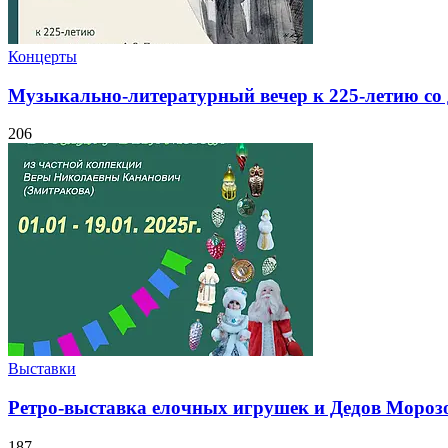
Концерты
Музыкально-литературный вечер к 225-летию со
206
Выставки
Ретро-выставка елочных игрушек и Дедов Мороз
187