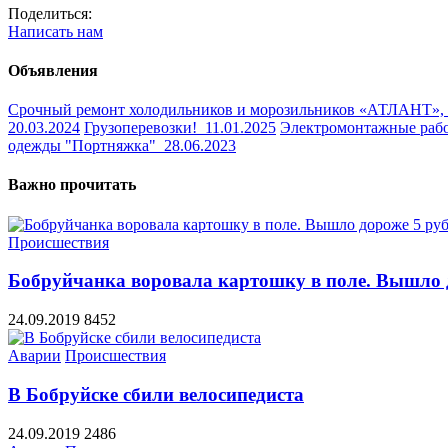
Поделиться:
Написать нам
Объявления
Срочный ремонт холодильников и морозильников «АТЛАНТ»,
20.03.2024
Грузоперевозки!
11.01.2025
Электромонтажные раб
одежды "Портняжка"
28.06.2023
Важно прочитать
Происшествия
Бобруйчанка воровала картошку в поле. Вышло д
24.09.2019
8452
Аварии
Происшествия
В Бобруйске сбили велосипедиста
24.09.2019
2486