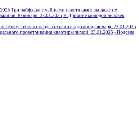
.2025
Три лайфхака с чайными пакетиками: вы даже не
сажиров 30 января
23.01.2025
В Дрибине молодой человек
по сезону теплая погода сохранится до конца января
23.01.2025
авильного проветривания квартиры зимой
23.01.2025
«Подсела