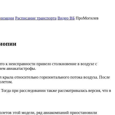
низации
Расписание транспорта
Видео ВБ
ПроМогилев
фиопии
что к неисправности привело столкновение в воздухе с
ием авиакатастрофы.
л крыла относительно горизонтального потока воздуха. После
олетом.
 Тогда при расследовании также рассматривалась версия, что в
молетов этой модели, ряд авиакомпаний приостановили