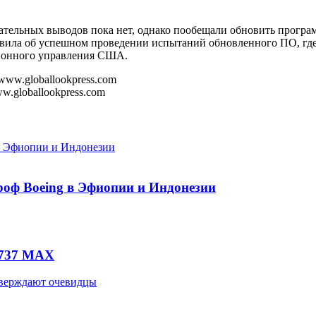
чательных выводов пока нет, однако пообещали обновить програм
аявила об успешном проведении испытаний обновленного ПО, г
ционного управления США.
w.globallookpress.com
роф Boeing в Эфиопии и Индонезии
 737 MAX