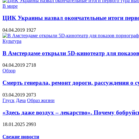
В мире
ЦИК Украины назвал окончательные итоги перво
04.04.2019
1927
Культура
В Амстердаме открыли 5D-кинотеатр для показо
04.04.2019
2718
Обзор
Смерть генерала, ремонт дороги, рассуждения о с
03.04.2019
2073
Глуск
Дача
Образ жизни
«Здесь даже воздух – лекарство». Почему бобру
18.01.2025
2993
Свежие новости