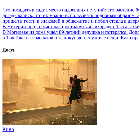
Что посадить в саду вместо надоевших петуний: это растение б
догадывались, что их можно использовать подобным образом
пришел в гости к знакомой в общежитие и побил стекла в двер
В Нигерии продолжает распространяться лихорадка Ласса: с на
В Могилеве из дома ушел 89-летний дедушка и потерялся. До
в ТикТоке на «распаковки», покупаю ненужные вещи. Как спр
Досуг
Кино