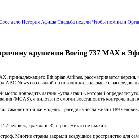
Свое дело
История
Афиша
Свадьба недели
Чтобы помнили
Орга
 причину крушения Boeing 737 МАХ в Э
, принадлежащего Ethiopian Airlines, рассматривается версия, 
ал ABC News со ссылкой на источники, знакомые с расследован
 могло повредить датчик «угла атаки», который определяет уго
вания (MCAS), а пилоты не смогли восстановить контроль над п
ал самолет этой же модели. Трагедия унесла жизни 189 человек.
157 человек, граждане 35 стран. Никто не выжил.
астроф. Многие страны закрыли воздушное пространство для са