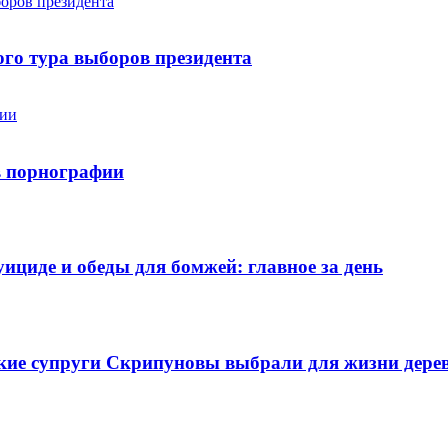
го тура выборов президента
в порнографии
уициде и обеды для бомжей: главное за день
йские супруги Скрипуновы выбрали для жизни дере