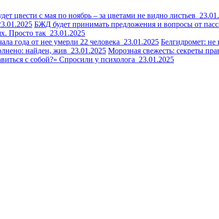
удет цвести с мая по ноябрь – за цветами не видно листьев
23.01
23.01.2025
БЖД будет принимать предложения и вопросы от пас
ях. Просто так
23.01.2025
чала года от нее умерли 22 человека
23.01.2025
Белгидромет: не 
полнено: найден, жив
23.01.2025
Морозная свежесть: секреты пр
авиться с собой?» Спросили у психолога
23.01.2025