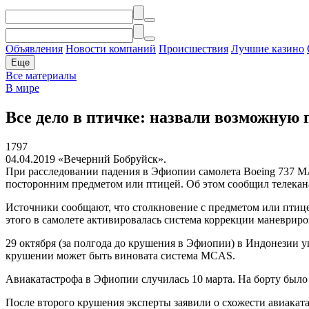
Объявления
Новости компаний
Происшествия
Лучшие казино
Еще
Все материалы
В мире
Все дело в птичке: назвали возможную
1797
04.04.2019
«Вечерний Бобруйск».
При расследовании падения в Эфиопии самолета Boeing 737 МАХ
посторонним предметом или птицей. Об этом сообщил телекан
Источники сообщают, что столкновение с предметом или птицей
этого в самолете активировалась система коррекции маневриро
29 октября (за полгода до крушения в Эфиопии) в Индонезии уп
крушении может быть виновата система MCAS.
Авиакатастрофа в Эфиопии случилась 10 марта. На борту было 
После второго крушения эксперты заявили о схожести авиакат