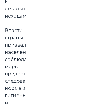
к
летальным
исходам.
Власти
страны
призвали
население
соблюдать
меры
предосторожности,
следовать
нормам
гигиены
и