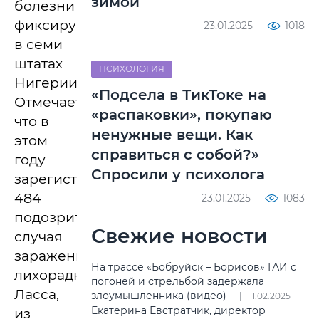
зимой
болезни
фиксируются
23.01.2025
1018
в семи
штатах
ПСИХОЛОГИЯ
Нигерии.
«Подсела в ТикТоке на
Отмечается,
«распаковки», покупаю
что в
ненужные вещи. Как
этом
справиться с собой?»
году
Спросили у психолога
зарегистрировано
484
23.01.2025
1083
подозрительных
Свежие новости
случая
заражения
На трассе «Бобруйск – Борисов» ГАИ с
лихорадкой
погоней и стрельбой задержала
Ласса,
злоумышленника (видео)
11.02.2025
Екатерина Евстратчик, директор
из