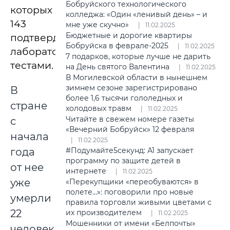
Бобруйского технологического
которых
колледжа: «Один «ленивый день» – и
143
мне уже скучно»
11.02.2025
Бюджетные и дорогие квартиры
подтвердились
Бобруйска в феврале-2025
11.02.2025
лабораторными
7 подарков, которые лучше не дарить
тестами.
на День святого Валентина
11.02.2025
В Могилевской области в нынешнем
зимнем сезоне зарегистрировано
В
более 1,6 тысячи гололедных и
стране
холодовых травм
11.02.2025
Читайте в свежем номере газеты
с
«Вечерний Бобруйск» 12 февраля
начала
11.02.2025
года
#Подумайте5секунд: А1 запускает
программу по защите детей в
от нее
интернете
11.02.2025
уже
«Перекупщики «переобуваются» в
полете…»: поговорили про новые
умерли
правила торговли живыми цветами с
22
их производителем
11.02.2025
Мошенники от имени «Белпочты»
человека.