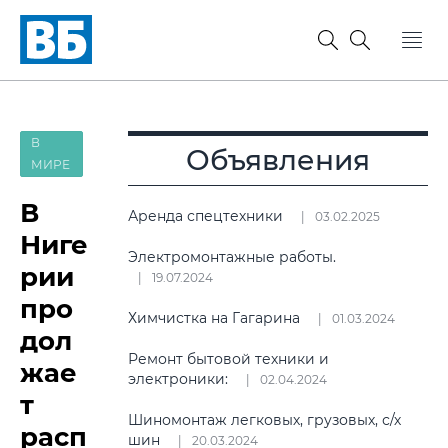
В
Объявления
МИРЕ
В
Аренда спецтехники
03.02.2025
Ниге
Электромонтажные работы.
рии
19.07.2024
про
Химчистка на Гагарина
01.03.2024
дол
Ремонт бытовой техники и
жае
электроники:
02.04.2024
т
Шиномонтаж легковых, грузовых, с/х
расп
шин
20.03.2024