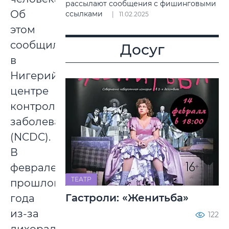
рассылают сообщения с фишинговыми
Об
ссылками
11.02.2025
этом
сообщили
Досуг
в
Нигерийском
центре
контроля
заболеваний
(NCDC).
В
феврале
ТЕАТР
прошлого
Гастроли: «Женитьба»
года
из-за
122