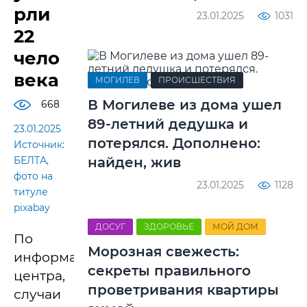
рли
23.01.2025
1031
22
чело
века
МОГИЛЕВ
ПРОИСШЕСТВИЯ
В Могилеве из дома ушел
668
89-летний дедушка и
23.01.2025
потерялся. Дополнено:
Источник:
БЕЛТА,
найден, жив
фото на
23.01.2025
1128
титуле
pixabay
ДОСУГ
ЗДОРОВЬЕ
МОЙ ДОМ
По
Морозная свежесть:
информации
секреты правильного
центра,
проветривания квартиры
случаи