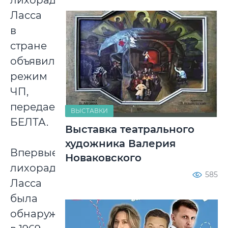
лихорадки
Ласса
в
стране
объявили
режим
ЧП,
передает
ВЫСТАВКИ
БЕЛТА.
Выставка театрального
художника Валерия
Впервые
Новаковского
лихорадка
585
Ласса
была
обнаружена