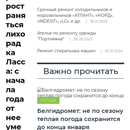
рост
Срочный ремонт холодильников и
раня
морозильников «АТЛАНТ», «НОРД»,
«INDESIT», «LG» и др.
18.01.2023
ться
лихо
Ателье по ремонту одежды
"Портняжка"
28.06.2023
рад
ка
Ремонт стиральных машин
02.10.2024
Ласс
Важно прочитать
а: с
нача
ла
года
ПОГОДА
от
Белгидромет: не по сезону
нее
теплая погода сохранится
уме
до конца января