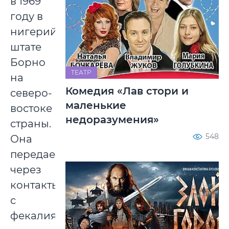
в 1969
году в
нигерийском
штате
Борно
ТЕАТР
на
Комедия «Лав стори и
северо-
маленькие
востоке
недоразумения»
страны.
548
Она
передается
через
контакты
с
фекалиями