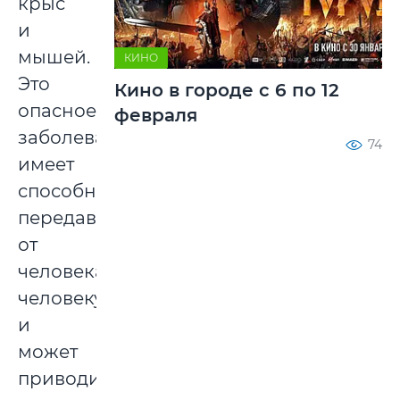
крыс
и
мышей.
КИНО
Это
Кино в городе с 6 по 12
опасное
февраля
заболевание
74
имеет
способность
передаваться
от
человека
человеку
и
может
приводить