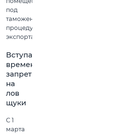
помещении
под
таможенную
процедуру
экспорта.
Вступает
временный
запрет
на
лов
щуки
С 1
марта