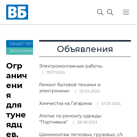
ОБЩЕСТВО
Объявления
ЭКОНОМИКА
Огр
Электромонтажные работы.
19.07.2024
анич
ени
Ремонт бытовой техники и
электроники:
02.04.2024
я
для
Химчистка на Гагарина
01.03.2024
туне
Ателье по ремонту одежды
"Портняжка"
ядц
28.06.2023
ев,
Шиномонтаж легковых, грузовых, с/х