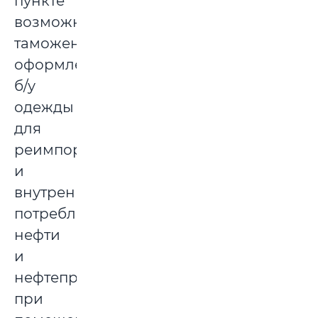
пункте
возможно
таможенное
оформление
б/у
одежды
для
реимпорта
и
внутреннего
потребления,
нефти
и
нефтепродуктов
при