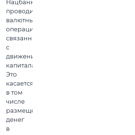
Нацбанка
проводить
валютные
операции,
связанные
с
движением
капитала.
Это
касается
в том
числе
размещения
денег
в