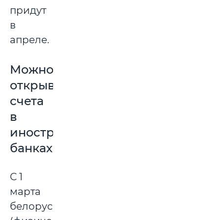
придут
в
апреле.
Можно
открывать
счета
в
иностранных
банках
С 1
марта
белорусы