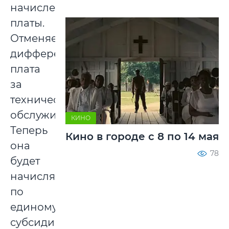
начисления
платы.
Отменяется
дифференцированная
плата
за
техническое
обслуживание.
КИНО
Теперь
Кино в городе с 8 по 14 мая
она
78
будет
начисляться
по
единому,
субсидируемому