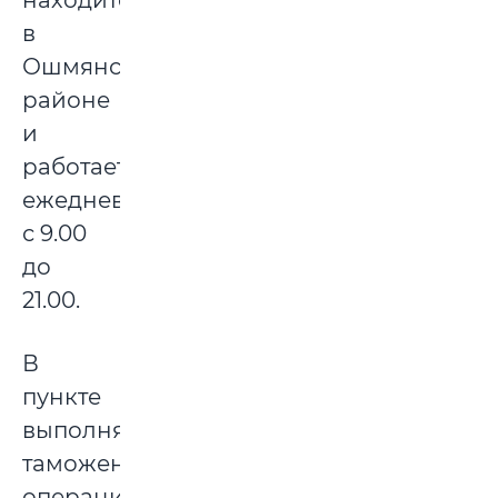
находится
в
Ошмянском
районе
и
работает
ежедневно
с 9.00
до
21.00.
В
пункте
выполняются
таможенные
операции