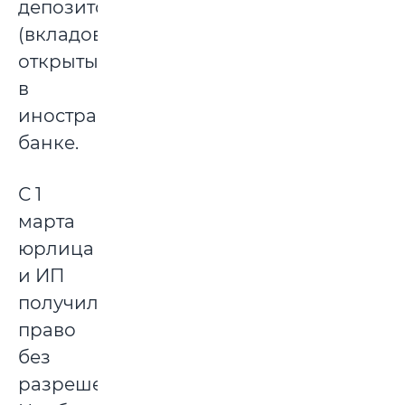
депозитов
(вкладов),
открытый
в
иностранном
банке.
С 1
марта
юрлица
и ИП
получили
право
без
разрешения