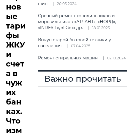
шин
20.03.2024
нов
ые
Срочный ремонт холодильников и
морозильников «АТЛАНТ», «НОРД»,
тари
«INDESIT», «LG» и др.
18.01.2023
фы
Выкуп старой бытовой техники у
ЖКУ
населения
07.04.2025
и
Ремонт стиральных машин
02.10.2024
счет
а в
Важно прочитать
чуж
их
бан
ках.
Что
изм