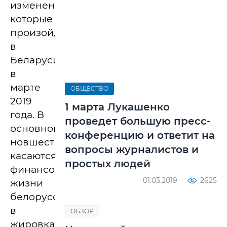
изменениях,
которые
произойдут
в
Беларуси
в
марте
ОБЩЕСТВО
2019
1 марта Лукашенко
года. В
проведет большую пресс-
основном,
конференцию и ответит на
новшества
вопросы журналистов и
касаются
простых людей
финансовой
01.03.2019
2625
жизни
белорусов:
в
ОБЗОР
жировках