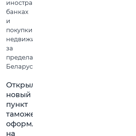
иностранных
банках
и
покупки
недвижимости
за
пределами
Беларуси.
Открылся
новый
пункт
таможенного
оформления
на