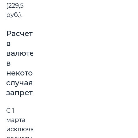
(229,5
руб.).
Расчет
в
валюте
в
некоторых
случаях
запретят
С 1
марта
исключаются