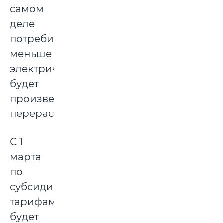
самом
деле
потребили
меньше
электричества,
будет
произведен
перерасчет.
С 1
марта
по
субсидируемым
тарифам
будет