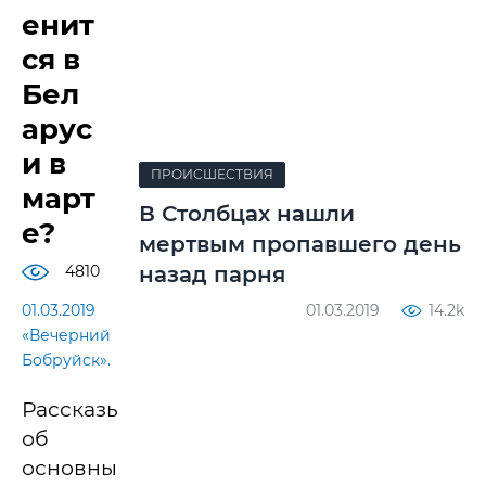
енит
ся в
Бел
арус
и в
ПРОИСШЕСТВИЯ
март
В Столбцах нашли
е?
мертвым пропавшего день
4810
назад парня
01.03.2019
01.03.2019
14.2k
«Вечерний
Бобруйск».
Рассказываем
об
основных