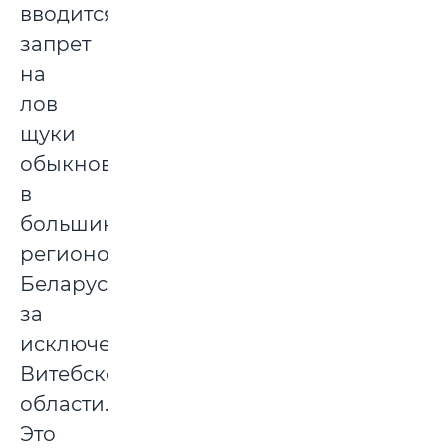
вводится
запрет
на
лов
щуки
обыкновенной
в
большинстве
регионов
Беларуси,
за
исключением
Витебской
области.
Это