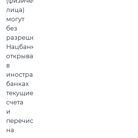
(физические
лица)
могут
без
разрешения
Нацбанка
открывать
в
иностранных
банках
текущие
счета
и
перечислять
на