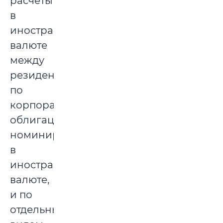
расчеты
в
иностранной
валюте
между
резидентами
по
корпоративным
облигациям,
номинированным
в
иностранной
валюте,
и по
отдельным