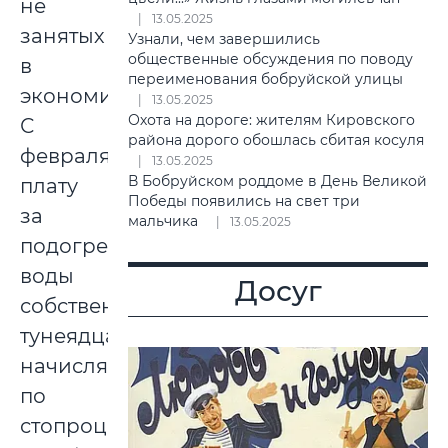
не
13.05.2025
занятых
Узнали, чем завершились
общественные обсуждения по поводу
в
переименования бобруйской улицы
экономике.
13.05.2025
Охота на дороге: жителям Кировского
С
района дорого обошлась сбитая косуля
февраля
13.05.2025
В Бобруйском роддоме в День Великой
плату
Победы появились на свет три
за
мальчика
13.05.2025
подогрев
воды
Досуг
собственникам-
тунеядцам
начислят
по
стопроцентным