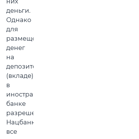
них
деньги.
Однако
для
размещения
денег
на
депозите
(вкладе)
в
иностранном
банке
разрешение
Нацбанка
все