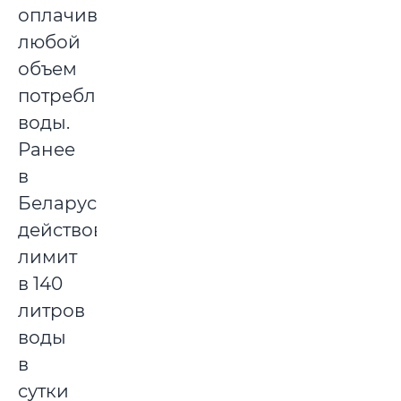
оплачивается
любой
объем
потребляемой
воды.
Ранее
в
Беларуси
действовал
лимит
в 140
литров
воды
в
сутки