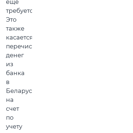
еще
требуется.
Это
также
касается
перечисления
денег
из
банка
в
Беларуси
на
счет
по
учету