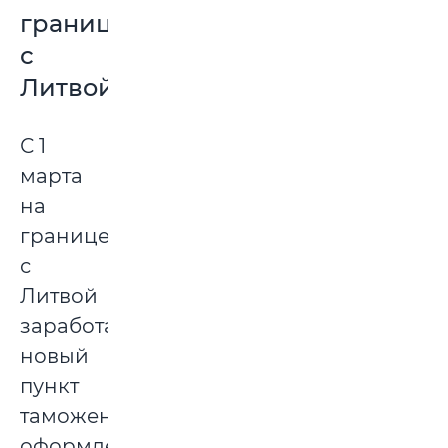
границе
с
Литвой
С 1
марта
на
границе
с
Литвой
заработал
новый
пункт
таможенного
оформления