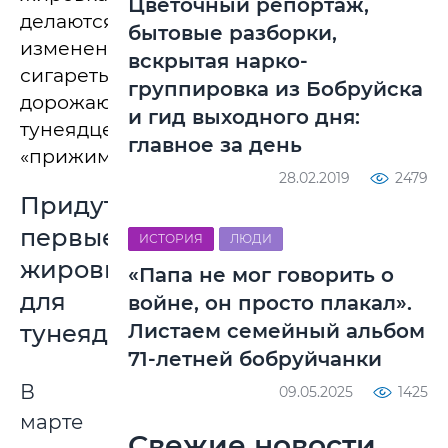
Цветочный репортаж,
делаются
бытовые разборки,
изменения,
вскрытая нарко-
сигареты
группировка из Бобруйска
дорожают,
и гид выходного дня:
тунеядцев
главное за день
«прижимают».
28.02.2019
2479
Придут
первые
ИСТОРИЯ
ЛЮДИ
жировки
«Папа не мог говорить о
для
войне, он просто плакал».
тунеядцев
Листаем семейный альбом
71-летней бобруйчанки
В
09.05.2025
1425
марте
Свежие новости