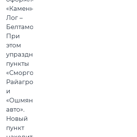
«Каменный
Лог –
Белтаможсервис».
При
этом
упразднены
пункты
«Сморгонь-
Райагропромснаб»
и
«Ошмяны-
авто».
Новый
пункт