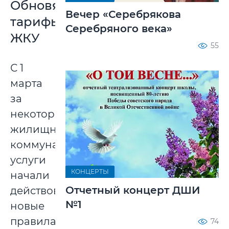
Обновят
Вечер «Серебрякова
тарифы
Серебряного века»
ЖКУ
55
С 1
марта
за
некоторые
жилищно-
коммунальные
услуги
КОНЦЕРТЫ
начали
Отчетный концерт ДШИ
действовать
№1
новые
правила
74