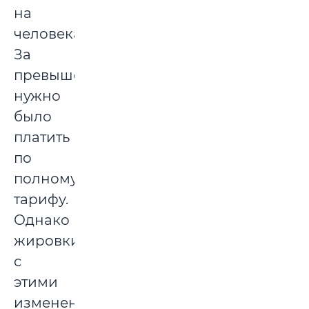
на
человека.
За
превышение
нужно
было
платить
по
полному
тарифу.
Однако
жировки
с
этими
изменениями