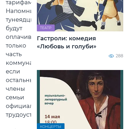
тарифам.
Напомним,
тунеядцы
будут
ТЕАТР
оплачивать
Гастроли: комедия
только
«Любовь и голуби»
часть
288
коммуналки,
если
остальные
члены
семьи
официально
трудоустроены.
КОНЦЕРТЫ