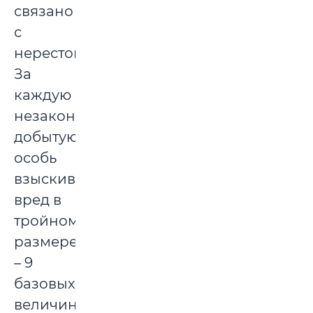
связано
с
нерестом.
За
каждую
незаконно
добытую
особь
взыскивается
вред в
тройном
размере
– 9
базовых
величин