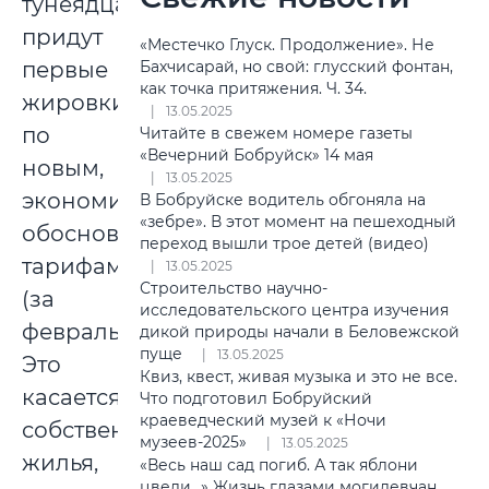
тунеядцам
придут
«Местечко Глуск. Продолжение». Не
первые
Бахчисарай, но свой: глусский фонтан,
как точка притяжения. Ч. 34.
жировки
13.05.2025
по
Читайте в свежем номере газеты
«Вечерний Бобруйск» 14 мая
новым,
13.05.2025
экономически
В Бобруйске водитель обгоняла на
«зебре». В этот момент на пешеходный
обоснованным
переход вышли трое детей (видео)
тарифам
13.05.2025
Строительство научно-
(за
исследовательского центра изучения
февраль).
дикой природы начали в Беловежской
пуще
13.05.2025
Это
Квиз, квест, живая музыка и это не все.
касается
Что подготовил Бобруйский
краеведческий музей к «Ночи
собственников
музеев-2025»
13.05.2025
жилья,
«Весь наш сад погиб. А так яблони
цвели...» Жизнь глазами могилевчан