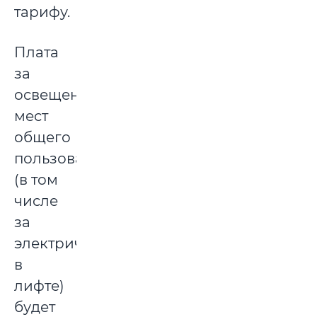
тарифу.
Плата
за
освещение
мест
общего
пользования
(в том
числе
за
электричество
в
лифте)
будет