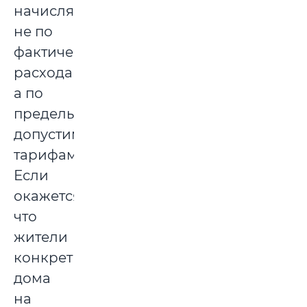
начисляться
не по
фактическим
расходам,
а по
предельно
допустимым
тарифам.
Если
окажется,
что
жители
конкретного
дома
на