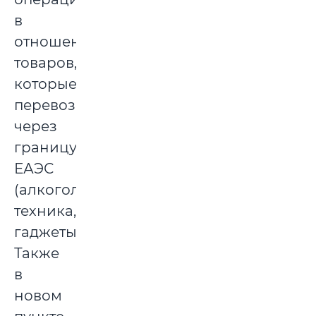
в
отношении
товаров,
которые
перевозятся
через
границу
ЕАЭС
(алкоголь,
техника,
гаджеты).
Также
в
новом