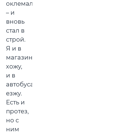
оклемался
– и
вновь
стал в
строй.
Я и в
магазин
хожу,
и в
автобусах
езжу.
Есть и
протез,
но с
ним