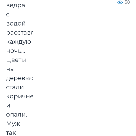
58
ведра
с
водой
расставлял
каждую
ночь...
Цветы
на
деревьях
стали
коричневыми
и
опали.
Муж
так