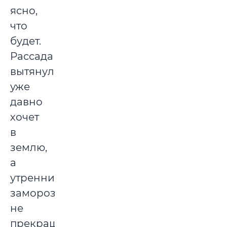
ясно,
что
будет.
Рассада
вытянулась,
уже
давно
хочет
в
землю,
а
утренние
заморозки
не
прекращаются.