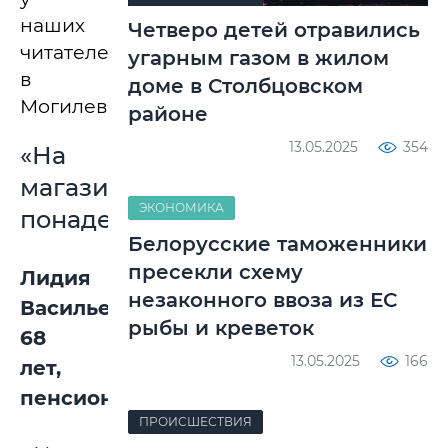
наших
Четверо детей отравились
читателей
угарным газом в жилом
в
доме в Столбцовском
Могилеве.
районе
13.05.2025
354
«На
магазин
ЭКОНОМИКА
понадеешься…»
Белорусские таможенники
пресекли схему
Лидия
незаконного ввоза из ЕС
Васильевна,
рыбы и креветок
68
13.05.2025
166
лет,
пенсионерка:
ПРОИСШЕСТВИЯ