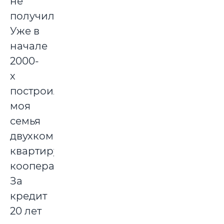
не
получила.
Уже в
начале
2000-
х
построила
моя
семья
двухкомнатную
квартиру,
кооперативную.
За
кредит
20 лет