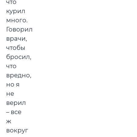
что
курил
много.
Говорили
врачи,
чтобы
бросил,
что
вредно,
но я
не
верил
– все
ж
вокруг