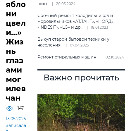
ябло
шин
20.03.2024
ни
Срочный ремонт холодильников и
цвел
морозильников «АТЛАНТ», «НОРД»,
«INDESIT», «LG» и др.
18.01.2023
и...»
Выкуп старой бытовой техники у
Жиз
населения
07.04.2025
нь
Ремонт стиральных машин
02.10.2024
глаз
ами
Важно прочитать
мог
илев
чан
147
13.05.2025
Записала