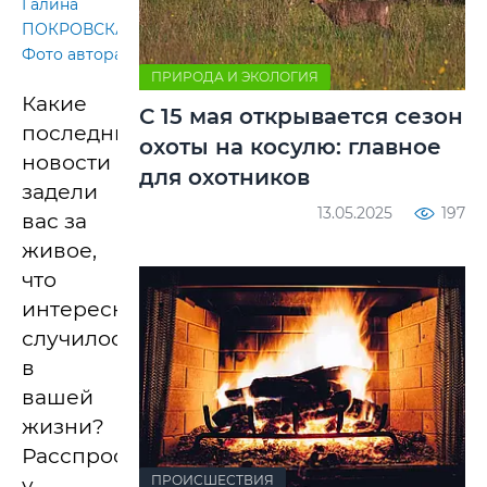
Галина
ПОКРОВСКАЯ.
Фото автора
ПРИРОДА И ЭКОЛОГИЯ
Какие
С 15 мая открывается сезон
последние
охоты на косулю: главное
новости
для охотников
задели
13.05.2025
197
вас за
живое,
что
интересного
случилось
в
вашей
жизни?
Расспросили
ПРОИСШЕСТВИЯ
у