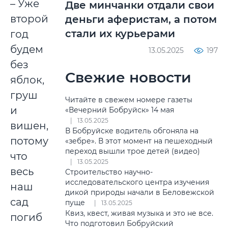
– Уже
Две минчанки отдали свои
второй
деньги аферистам, а потом
стали их курьерами
год
будем
13.05.2025
197
без
Свежие новости
яблок,
груш
Читайте в свежем номере газеты
и
«Вечерний Бобруйск» 14 мая
13.05.2025
вишен,
В Бобруйске водитель обгоняла на
потому
«зебре». В этот момент на пешеходный
переход вышли трое детей (видео)
что
13.05.2025
весь
Строительство научно-
исследовательского центра изучения
наш
дикой природы начали в Беловежской
сад
пуще
13.05.2025
Квиз, квест, живая музыка и это не все.
погиб
Что подготовил Бобруйский