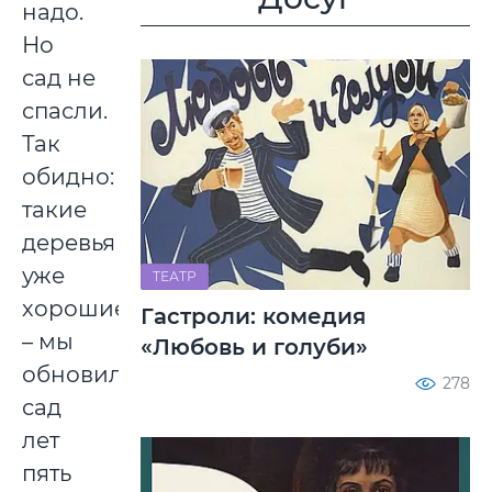
надо.
Но
сад не
спасли.
Так
обидно:
такие
деревья
уже
ТЕАТР
хорошие
Гастроли: комедия
– мы
«Любовь и голуби»
обновили
278
сад
лет
пять