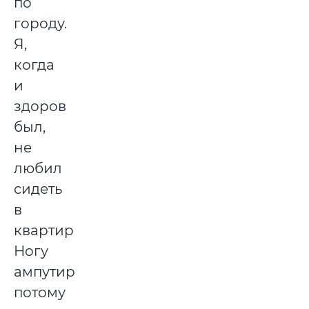
по
городу.
Я,
когда
и
здоров
был,
не
любил
сидеть
в
квартире.
Ногу
ампутировали,
потому