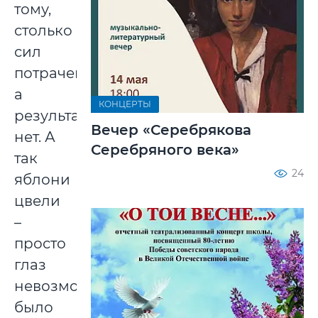
тому,
столько
сил
потрачено,
а
КОНЦЕРТЫ
результата
Вечер «Серебрякова
нет. А
Серебряного века»
так
24
яблони
цвели
–
просто
глаз
невозможно
было