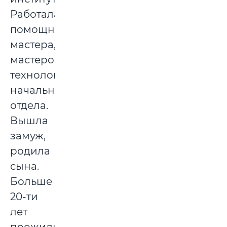
Работала
помощником
мастера,
мастером,
технологом,
начальником
отдела.
Вышла
замуж,
родила
сына.
Больше
20-ти
лет