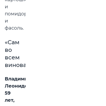
и
помидоры,
и
фасоль.
«Сам
во
всем
виноват»
Владимир
Леонидович,
59
лет,