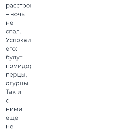
расстроился
– ночь
не
спал.
Успокаиваю
его:
будут
помидоры,
перцы,
огурцы.
Так и
с
ними
еще
не