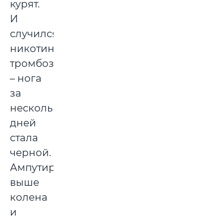
курят.
И
случился
никотиновый
тромбоз
– нога
за
несколько
дней
стала
черной.
Ампутировали
выше
колена
и