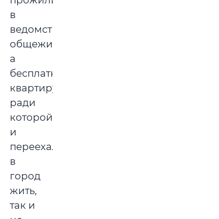
прожили
в
ведомственном
общежитии,
а
бесплатную
квартиру,
ради
которой
и
переехала
в
город
жить,
так и