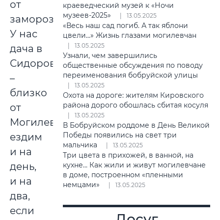
от
краеведческий музей к «Ночи
музеев-2025»
13.05.2025
заморозков.
«Весь наш сад погиб. А так яблони
У нас
цвели...» Жизнь глазами могилевчан
13.05.2025
дача в
Узнали, чем завершились
Сидоровичах
общественные обсуждения по поводу
переименования бобруйской улицы
–
13.05.2025
близко
Охота на дороге: жителям Кировского
района дорого обошлась сбитая косуля
от
13.05.2025
Могилева,
В Бобруйском роддоме в День Великой
Победы появились на свет три
ездим
мальчика
13.05.2025
и на
Три цвета в прихожей, в ванной, на
день,
кухне… Как жили и живут могилевчане
в доме, построенном «пленными
и на
немцами»
13.05.2025
два,
если
Досуг