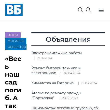
ЛЮДИ
Объявления
МОГИЛЕВ
ОБЩЕСТВО
Электромонтажные работы.
«Вес
19.07.2024
ь
Ремонт бытовой техники и
наш
электроники:
02.04.2024
сад
Химчистка на Гагарина
01.03.2024
поги
Ателье по ремонту одежды
б. А
"Портняжка"
28.06.2023
так
Шиномонтаж легковых, грузовых, с/х