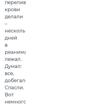
переливание
крови
делали
–
несколько
дней
в
реанимации
лежал.
Думал:
все,
добегался.
Спасли.
Вот
немного