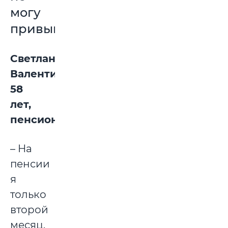
могу
привыкнуть»
Светлана
Валентиновна,
58
лет,
пенсионерка:
– На
пенсии
я
только
второй
месяц.