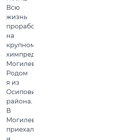
Всю
жизнь
проработала
на
крупном
химпредприятии
Могилева.
Родом
я из
Осиповичского
района.
В
Могилев
приехала
и