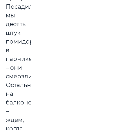
Посадили
мы
десять
штук
помидоров
в
парнике
– они
смерзли.
Остальные
на
балконе
–
ждем,
когда