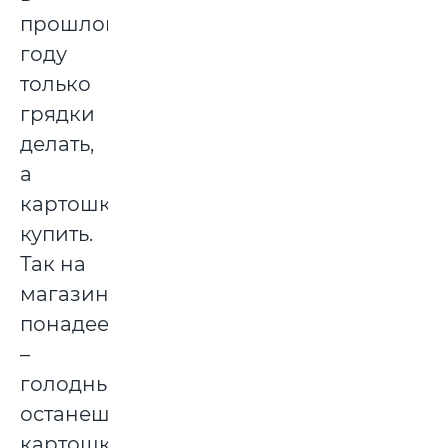
прошлом
году
только
грядки
делать,
а
картошку
купить.
Так на
магазин
понадеешься
–
голодным
останешься:
картошка