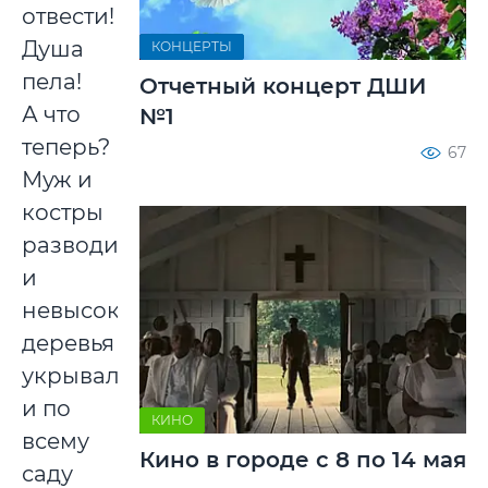
отвести!
Душа
КОНЦЕРТЫ
пела!
Отчетный концерт ДШИ
А что
№1
теперь?
67
Муж и
костры
разводил,
и
невысокие
деревья
укрывал,
и по
КИНО
всему
Кино в городе с 8 по 14 мая
саду