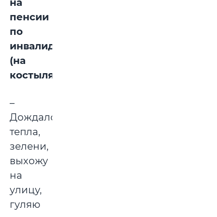
на
пенсии
по
инвалидности
(на
костылях):
–
Дождался
тепла,
зелени,
выхожу
на
улицу,
гуляю