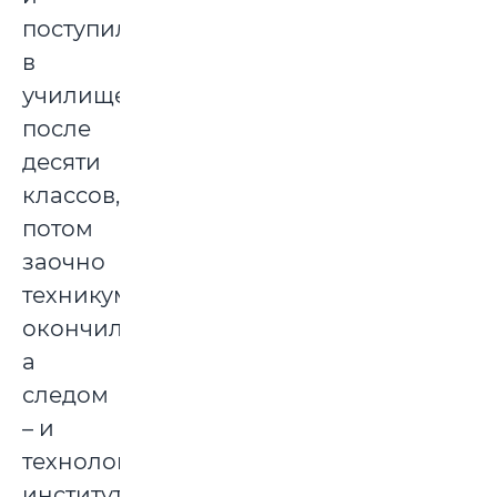
поступила
в
училище
после
десяти
классов,
потом
заочно
техникум
окончила,
а
следом
– и
технологический
институт.