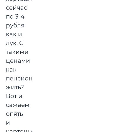
сейчас
по 3-4
рубля,
как и
лук. С
такими
ценами
как
пенсионеру
жить?
Вот и
сажаем
опять
и
картошку,