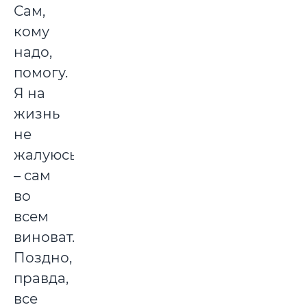
Сам,
кому
надо,
помогу.
Я на
жизнь
не
жалуюсь
– сам
во
всем
виноват.
Поздно,
правда,
все