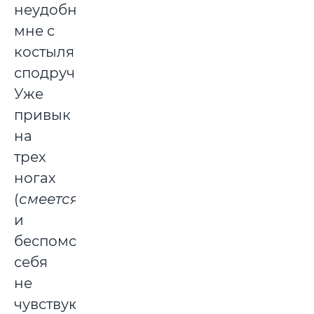
неудобно,
мне с
костылями
сподручней.
Уже
привык
на
трех
ногах
(
смеется
)
и
беспомощным
себя
не
чувствую.