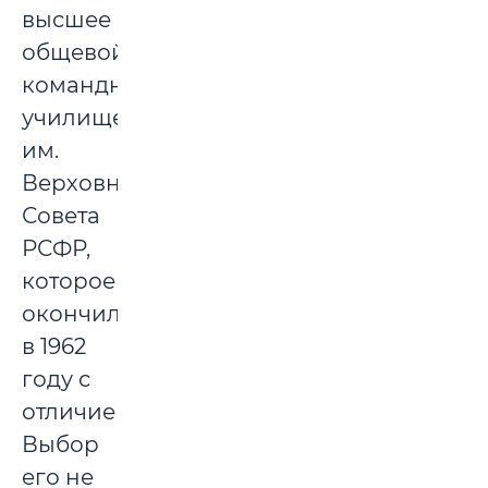
высшее
общевойсковое
командное
училище
им.
Верховного
Совета
РСФР,
которое
окончил
в 1962
году с
отличием.
Выбор
его не