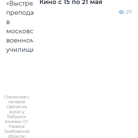
Кино с 15 по 21 мая
«Выстрел»,
преподавал
211
в
московском
военном
училище.
Станислав с
сестрой
Светой на
руках у
бабушки
Акимьи. Ст.
Ржакса
Тамбовской
области.