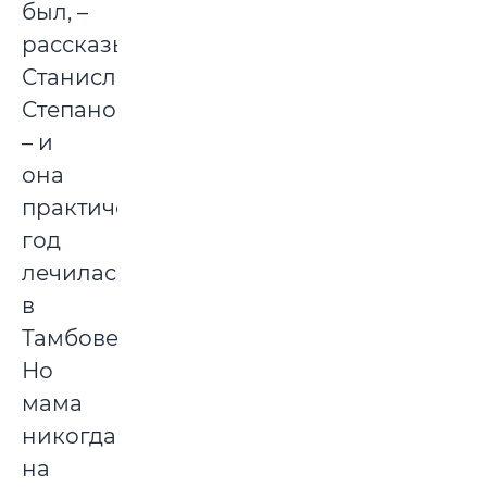
был, –
рассказывает
Станислав
Степанович,
– и
она
практически
год
лечилась
в
Тамбове.
Но
мама
никогда
на