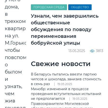
дома,
ГОРОДСКАЯ СРЕДА
ОБЩЕСТВО
в
Узнали, чем завершились
трехкомнатной
общественные
квартире
обсуждения по поводу
на ул.
переименования
М.Горького,
бобруйской улицы
чтобы
13.05.2025
3813
повспоминать
Свежие новости
о
былом
В Беларусь пытались ввезти партию
и
чипсов и шоколада, занизив стоимость
в семь раз
19.05.2025
узнать,
Минобр: изменений в процессе
чем
проведения вступительных испытаний
не предполагается
19.05.2025
жив
Правоохранители Могилевской