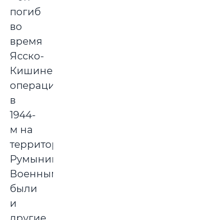
погиб
во
время
Ясско-
Кишиневской
операции
в
1944-
м на
территории
Румынии.
Военными
были
и
другие