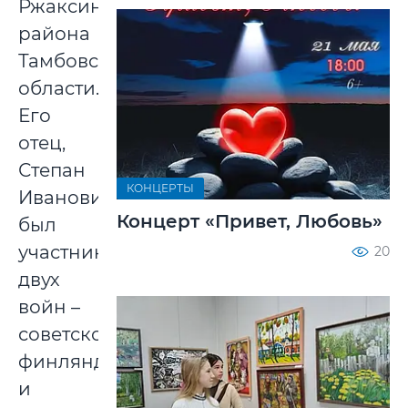
Ржаксинского
района
Тамбовской
области.
Его
отец,
Степан
КОНЦЕРТЫ
Иванович,
Концерт «Привет, Любовь»
был
участником
20
двух
войн –
советско-
финляндской
и