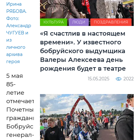
Ирина
РЯБОВА.
Фото:
КУЛЬТУРА
ЛЮДИ
ПОЗДРАВЛЕНИЯ
Александр
«Я счастлив в настоящем
ЧУГУЕВ и
из
времени». У известного
личного
бобруйского выдумщика
архива
Валеры Алексеева день
героя
рождения будет в театре
5 мая
15.05.2025
2022
85-
летие
отмечает
Почетный
гражданин
Бобруйска,
генерал-