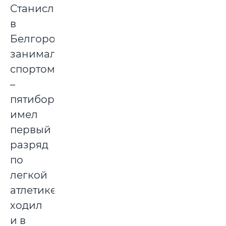
Станислав
в
Белгороде
занимался
спортом
–
пятиборьем,
имел
первый
разряд
по
легкой
атлетике,
ходил
и в