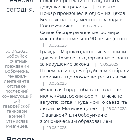
генерал
области пресекли попытку вывоза
девушки за границу
19.05.2025
сегодня.
Пожар произошел в одном из цехов
Белорусского цементного завода в
Костюковичах
19.05.2025
Самое беспрерывное метро мира
масштабно отметило 90-летие (фото)
19.05.2025
30.04.2025.
Граждан Марокко, которые устроили
Бобруйск.
драку в Гомеле, выдворяют из страны
Почетный
за нарушение закона
19.05.2025
гражданин
Почем дачи под Бобруйском. Собрали
Бобруйска,
генерал-
варианты, где можно встретить июнь
лейтенант в
19.05.2025
отставке,
«Большая бард-рыбалка» – в конце
последний
июля, «Рыцарский фест» – в начале
командующий
5-й
августа: когда и куда можно съездить
гвардейской
летом на Могилевщине?
19.05.2025
танковой
10 вакансий для бобруйчан с
армией
Станислав
экономическим образованием
Румянцев.
19.05.2025
Впервые