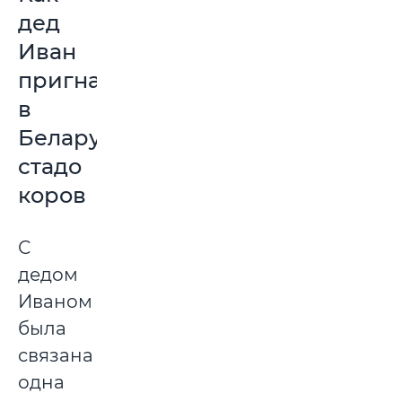
дед
Иван
пригнал
в
Беларусь
стадо
коров
С
дедом
Иваном
была
связана
одна