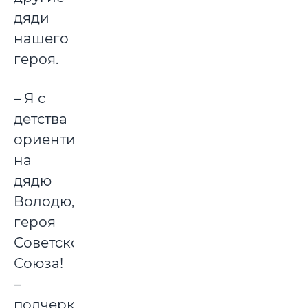
дяди
нашего
героя.
– Я с
детства
ориентировался
на
дядю
Володю,
героя
Советского
Союза!
–
подчеркивает