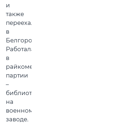
и
также
переехала
в
Белгород.
Работала
в
райкоме
партии
–
библиотекарем,
на
военном
заводе.