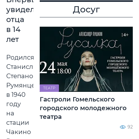
Досуг
увидел
отца
в 14
лет
Родился
Станислав
Степанович
Румянцев
ТЕАТР
в 1940
Гастроли Гомельского
году
городского молодежного
на
театра
стации
92
Чакино