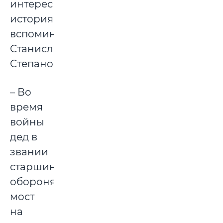
интересная
история,
вспоминает
Станислав
Степанович:
– Во
время
войны
дед в
звании
старшины
оборонял
мост
на