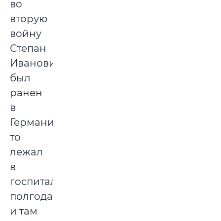
во
вторую
войну
Степан
Иванович
был
ранен
в
Германии,
то
лежал
в
госпитале
полгода,
и там