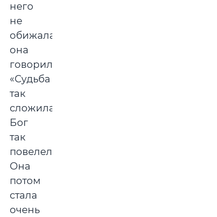
него
не
обижалась,
она
говорила:
«Судьба
так
сложилась.
Бог
так
повелел».
Она
потом
стала
очень