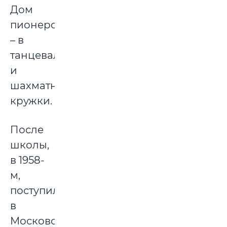
Дом
пионеров
– в
танцевальный
и
шахматный
кружки.
После
школы,
в 1958-
м,
поступил
в
Московское