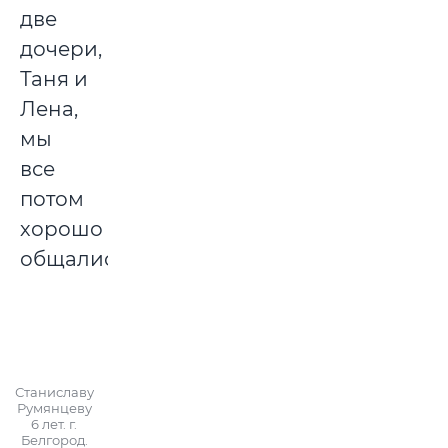
две
дочери,
Таня и
Лена,
мы
все
потом
хорошо
общались.
Станиславу
Румянцеву
6 лет. г.
Белгород.