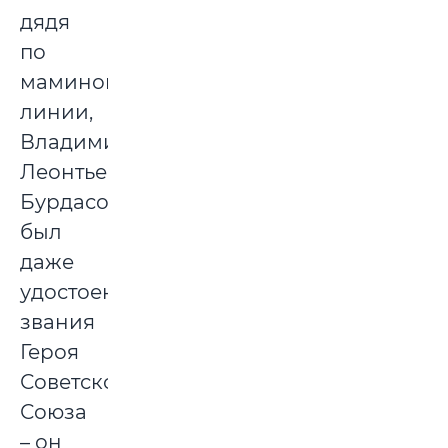
дядя
по
маминой
линии,
Владимир
Леонтьевич
Бурдасов,
был
даже
удостоен
звания
Героя
Советского
Союза
– он