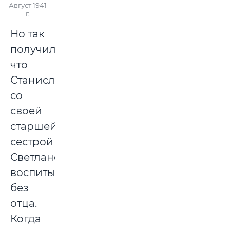
Август 1941
г.
Но так
получилось,
что
Станислав
со
своей
старшей
сестрой
Светланой
воспитывались
без
отца.
Когда