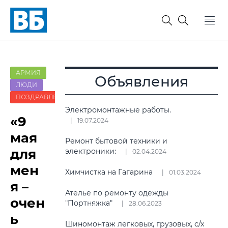
АРМИЯ
Объявления
ЛЮДИ
ПОЗДРАВЛЕНИЯ
Электромонтажные работы.
«9
19.07.2024
мая
Ремонт бытовой техники и
для
электроники:
02.04.2024
мен
Химчистка на Гагарина
01.03.2024
я –
Ателье по ремонту одежды
очен
"Портняжка"
28.06.2023
ь
Шиномонтаж легковых, грузовых, с/х