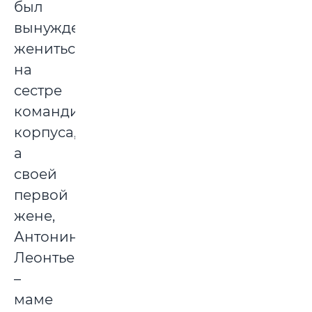
был
вынужден
жениться
на
сестре
командира
корпуса,
а
своей
первой
жене,
Антонине
Леонтьевне
–
маме