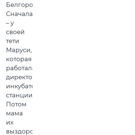
Белгороде.
Сначала
– у
своей
тети
Маруси,
которая
работала
директором
инкубаторной
станции.
Потом
мама
их
выздоровела