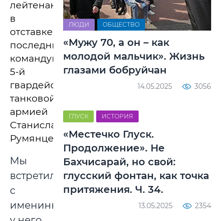
лейтенант
в
ЛЮДИ
ОБЩЕСТВО
отставке,
«Мужу 70, а он – как
последний
молодой мальчик». Жизнь
командующий
глазами бобруйчан
5-й
гвардейской
14.05.2025
3056
танковой
армией
ГЛУСК
ИСТОРИЯ
Станислав
«Местечко Глуск.
Румянцев.
Продолжение». Не
Мы
Бахчисарай, но свой:
встретились
глусский фонтан, как точка
притяжения. Ч. 34.
с
именинником
13.05.2025
2354
у него