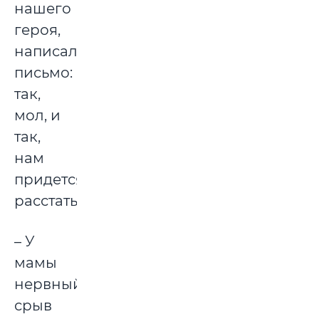
нашего
героя,
написал
письмо:
так,
мол, и
так,
нам
придется
расстаться.
– У
мамы
нервный
срыв