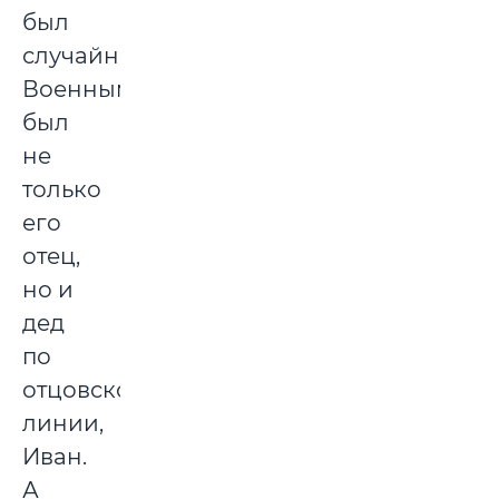
был
случайным.
Военным
был
не
только
его
отец,
но и
дед
по
отцовской
линии,
Иван.
А