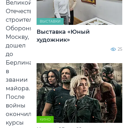
Великой
Отечественной,
строителем.
ВЫСТАВКИ
Оборонял
Выставка «Юный
Москву,
художник»
дошел
25
до
Берлина
в
звании
майора.
После
войны
окончил
КИНО
курсы