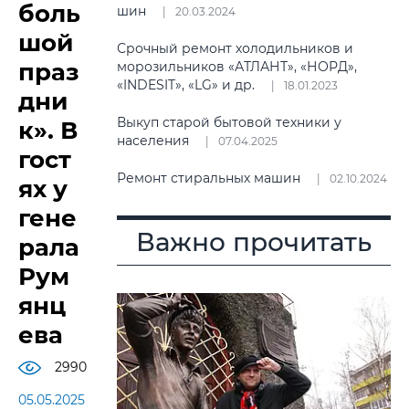
боль
шин
20.03.2024
шой
Срочный ремонт холодильников и
праз
морозильников «АТЛАНТ», «НОРД»,
«INDESIT», «LG» и др.
18.01.2023
дни
Выкуп старой бытовой техники у
к». В
населения
07.04.2025
гост
Ремонт стиральных машин
02.10.2024
ях у
гене
Важно прочитать
рала
Рум
янц
ева
2990
05.05.2025