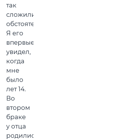
так
сложились
обстоятельства.
Я его
впервые
увидел,
когда
мне
было
лет 14.
Во
втором
браке
у отца
родились