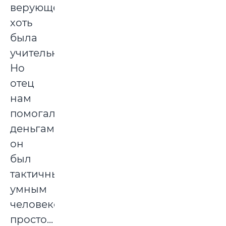
верующей,
хоть
была
учительницей.
Но
отец
нам
помогал
деньгами,
он
был
тактичным,
умным
человеком,
просто...