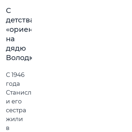
С
детства
«ориентировался
на
дядю
Володю»
С 1946
года
Станислав
и его
сестра
жили
в