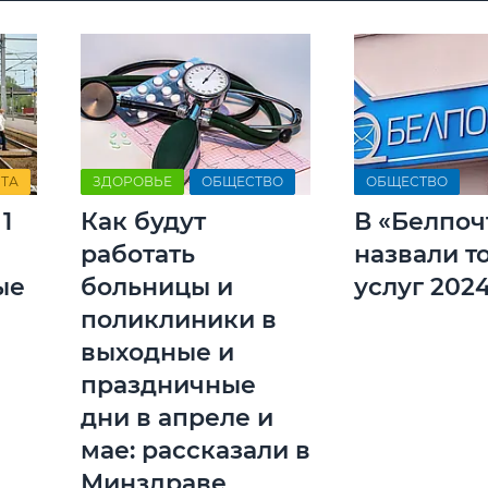
ТА
ЗДОРОВЬЕ
ОБЩЕСТВО
ОБЩЕСТВО
1
Как будут
В «Белпоч
работать
назвали т
ые
больницы и
услуг 2024
поликлиники в
выходные и
праздничные
дни в апреле и
мае: рассказали в
Минздраве