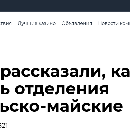
твия
Лучшие казино
Объявления
Новости ком
адьба недели
Чтобы помнили
Организации
Ра
рассказали, к
ть отделения
льско-майские
821