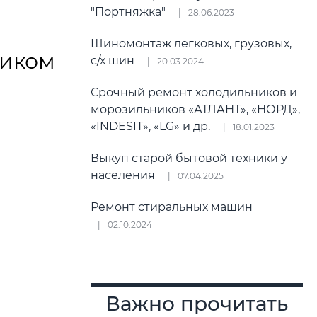
"Портняжка"
28.06.2023
Шиномонтаж легковых, грузовых,
ником
с/х шин
20.03.2024
Срочный ремонт холодильников и
морозильников «АТЛАНТ», «НОРД»,
«INDESIT», «LG» и др.
18.01.2023
Выкуп старой бытовой техники у
населения
07.04.2025
Ремонт стиральных машин
02.10.2024
Важно прочитать