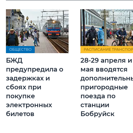
ОБЩЕСТВО
РАСПИСАНИЕ ТРАНСПОР
БЖД
28-29 апреля и 
предупредила о
мая вводятся
задержках и
дополнительн
сбоях при
пригородные
покупке
поезда по
электронных
станции
билетов
Бобруйск