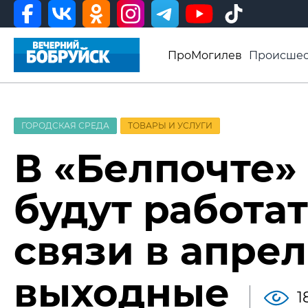
ПроМогилев
Происшес
История
Афиша
Св
Видео ВБ
ГОРОДСКАЯ СРЕДА
ТОВАРЫ И УСЛУГИ
В «Белпочте» 
будут работа
связи в апре
выходные
1