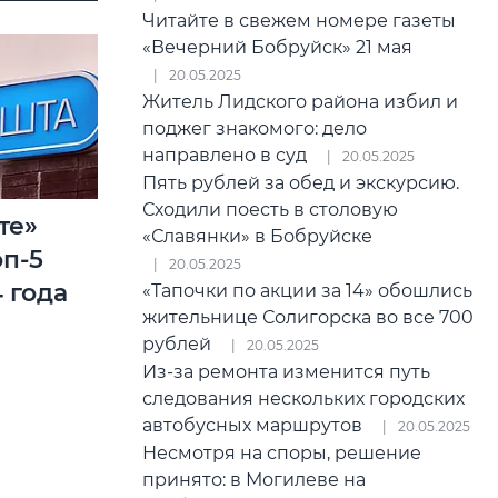
Читайте в свежем номере газеты
«Вечерний Бобруйск» 21 мая
20.05.2025
Житель Лидского района избил и
поджег знакомого: дело
направлено в суд
20.05.2025
Пять рублей за обед и экскурсию.
Сходили поесть в столовую
те»
«Славянки» в Бобруйске
оп-5
20.05.2025
 года
«Тапочки по акции за 14» обошлись
жительнице Солигорска во все 700
рублей
20.05.2025
Из-за ремонта изменится путь
следования нескольких городских
автобусных маршрутов
20.05.2025
Несмотря на споры, решение
принято: в Могилеве на