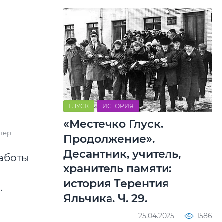
ГЛУСК
ИСТОРИЯ
«Местечко Глуск.
тер.
Продолжение».
Десантник, учитель,
аботы
хранитель памяти:
история Терентия
.
Яльчика. Ч. 29.
25.04.2025
1586