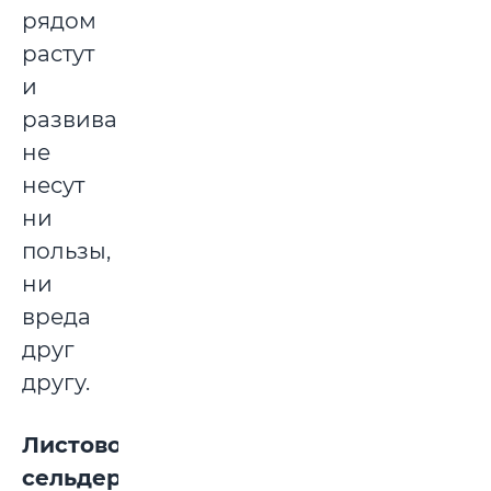
рядом
растут
и
развиваются,
не
несут
ни
пользы,
ни
вреда
друг
другу.
Листовой
сельдерей