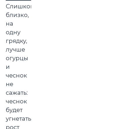
Слишком
близко,
на
одну
грядку,
лучше
огурцы
и
чеснок
не
сажать:
чеснок
будет
угнетать
рост