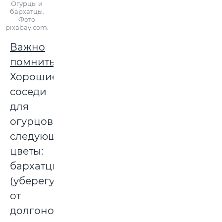
Огурцы и
бархатцы.
Фото
pixabay.com.
Важно
помнить:
Хорошие
соседи
для
огурцов
следующие
цветы:
бархатцы
(уберегут
от
долгоносика,