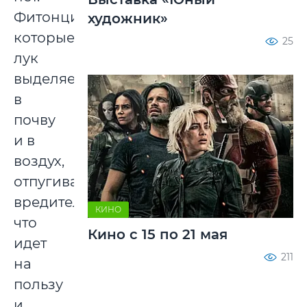
Фитонциды,
художник»
которые
25
лук
выделяет
в
почву
и в
воздух,
отпугивают
вредителей,
КИНО
что
Кино с 15 по 21 мая
идет
211
на
пользу
и