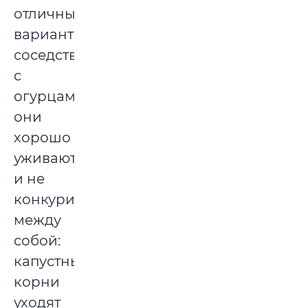
отличный
вариант
соседства
с
огурцами:
они
хорошо
уживаются
и не
конкурируют
между
собой:
капустные
корни
уходят