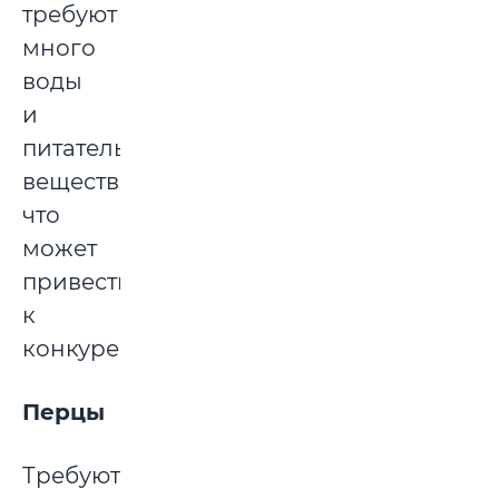
требуют
много
воды
и
питательных
веществ,
что
может
привести
к
конкуренции.
Перцы
Требуют