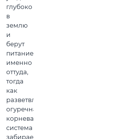
глубоко
в
землю
и
берут
питание
именно
оттуда,
тогда
как
разветвленная
огуречная
корневая
система
забирает