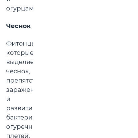
огурцам.
Чеснок
Фитонциды,
которые
выделяет
чеснок,
препятствуют
заражению
и
развитию
бактериоза
огуречных
плетей,