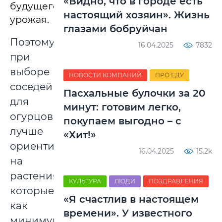
«Видно, что в городе есть
будущего
настоящий хозяин». Жизнь
урожая.
глазами бобруйчан
Поэтому
16.04.2025
7832
при
выборе
НОВОСТИ КОМПАНИЙ
ПРО ЕДУ
соседей
Пасхальные булочки за 20
для
минут: готовим легко,
огурцов
покупаем выгодно – с
лучше
«Хит!»
ориентироваться
16.04.2025
15.2k
на
растения,
КУЛЬТУРА
ЛЮДИ
ПОЗДРАВЛЕНИЯ
которые,
«Я счастлив в настоящем
как
времени». У известного
минимум,