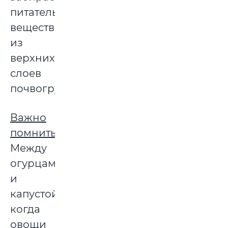
питательные
вещества
из
верхних
слоев
почвогрунта.
Важно
помнить:
Между
огурцами
и
капустой,
когда
овощи