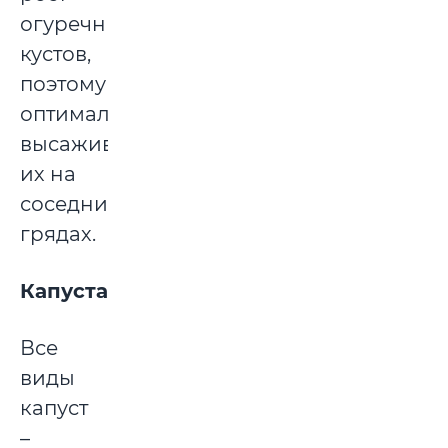
огуречных
кустов,
поэтому
оптимально
высаживать
их на
соседних
грядах.
Капуста
Все
виды
капуст
–