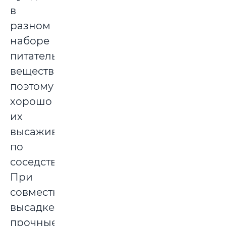
в
разном
наборе
питательных
веществ,
поэтому
хорошо
их
высаживать
по
соседству.
При
совместной
высадке
прочные