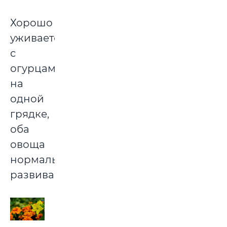
Хорошо
уживается
с
огурцами
на
одной
грядке,
оба
овоща
нормально
развиваются.