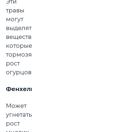
Эти
травы
могут
выделять
вещества,
которые
тормозят
рост
огурцов.
Фенхель
Может
угнетать
рост