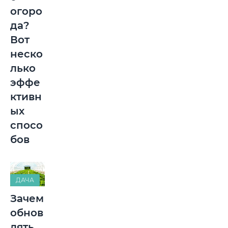
огоро
да?
Вот
неско
лько
эффе
ктивн
ых
спосо
бов
ДАЧА
Зачем
обнов
лять