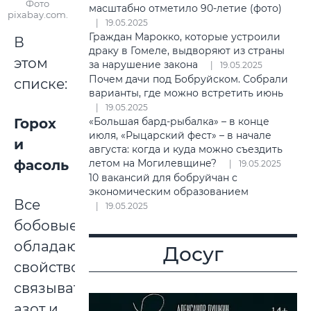
Фото
масштабно отметило 90-летие (фото)
pixabay.com.
19.05.2025
Граждан Марокко, которые устроили
В
драку в Гомеле, выдворяют из страны
этом
за нарушение закона
19.05.2025
Почем дачи под Бобруйском. Собрали
списке:
варианты, где можно встретить июнь
19.05.2025
«Большая бард-рыбалка» – в конце
Горох
июля, «Рыцарский фест» – в начале
и
августа: когда и куда можно съездить
летом на Могилевщине?
фасоль
19.05.2025
10 вакансий для бобруйчан с
экономическим образованием
Все
19.05.2025
бобовые
обладают
Досуг
свойством
связывать
азот и