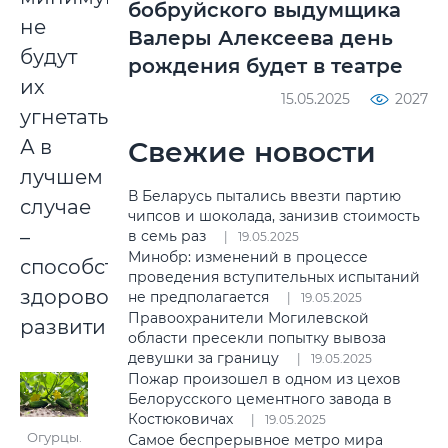
бобруйского выдумщика
не
Валеры Алексеева день
будут
рождения будет в театре
их
15.05.2025
2027
угнетать.
А в
Свежие новости
лучшем
В Беларусь пытались ввезти партию
случае
чипсов и шоколада, занизив стоимость
–
в семь раз
19.05.2025
Минобр: изменений в процессе
способствовать
проведения вступительных испытаний
здоровому
не предполагается
19.05.2025
Правоохранители Могилевской
развитию.
области пресекли попытку вывоза
девушки за границу
19.05.2025
Пожар произошел в одном из цехов
Белорусского цементного завода в
Костюковичах
19.05.2025
Огурцы.
Самое беспрерывное метро мира