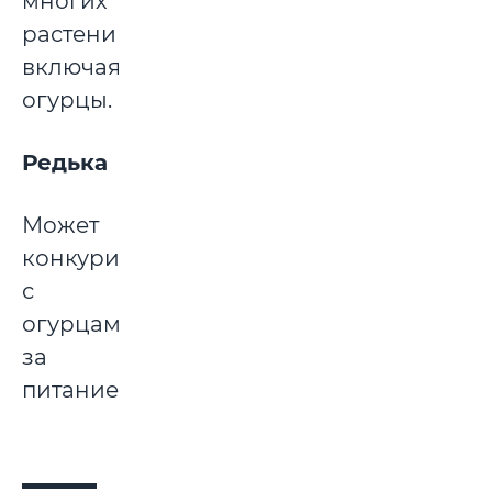
многих
растений,
включая
огурцы.
Редька
Может
конкурировать
с
огурцами
за
питание.