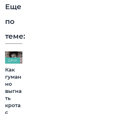
Еще
по
теме:
ДАЧА
Как
гуман
но
выгна
ть
крота
с