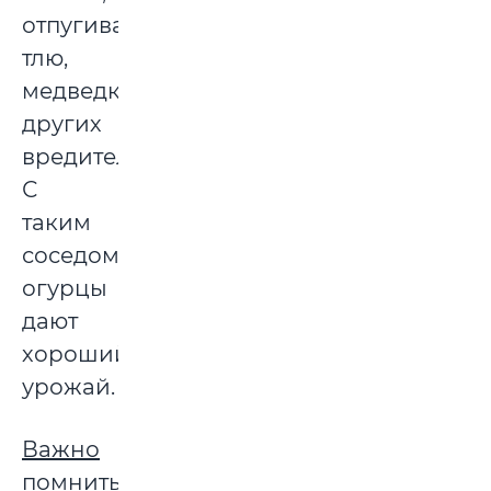
отпугивают
тлю,
медведку,
других
вредителей̆.
С
таким
соседом
огурцы
дают
хороший
урожай.
Важно
помнить: