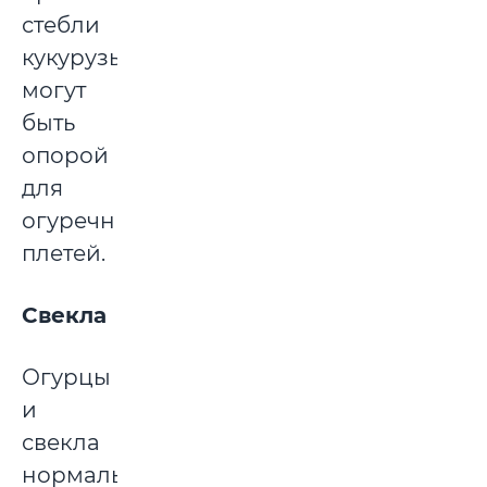
стебли
кукурузы
могут
быть
опорой
для
огуречных
плетей.
Свекла
Огурцы
и
свекла
нормально