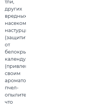
тли,
других
вредных
насекомых),
настурция
(защитит
от
белокрылки),
календула
(привлекает
своим
ароматом
пчел-
опылителей,
что