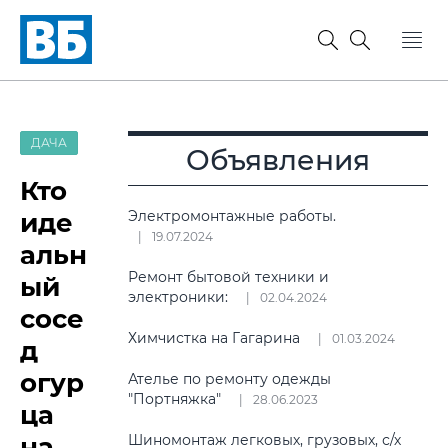
ДАЧА
Объявления
Кто
иде
Электромонтажные работы.
19.07.2024
альн
Ремонт бытовой техники и
ый
электроники:
02.04.2024
сосе
Химчистка на Гагарина
01.03.2024
д
огур
Ателье по ремонту одежды
"Портняжка"
28.06.2023
ца
на
Шиномонтаж легковых, грузовых, с/х