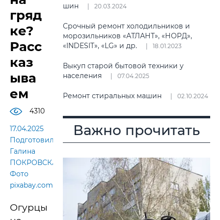
шин
20.03.2024
гряд
Срочный ремонт холодильников и
ке?
морозильников «АТЛАНТ», «НОРД»,
Расс
«INDESIT», «LG» и др.
18.01.2023
каз
Выкуп старой бытовой техники у
ыва
населения
07.04.2025
ем
Ремонт стиральных машин
02.10.2024
4310
Важно прочитать
17.04.2025
Подготовила
Галина
ПОКРОВСКАЯ.
Фото
pixabay.com
Огурцы