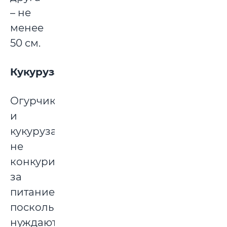
– не
менее
50 см.
Кукуруза
Огурчики
и
кукуруза
не
конкурируют
за
питание,
поскольку
нуждаются