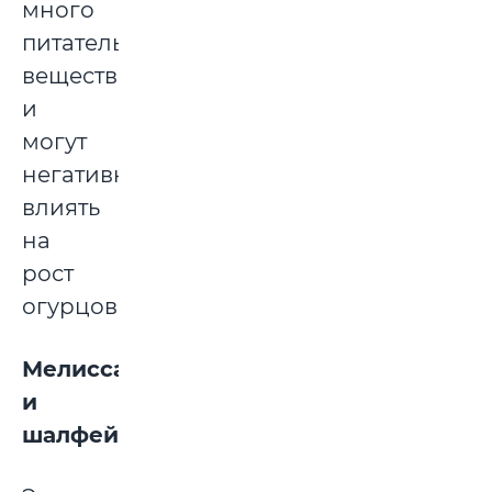
много
питательных
веществ
и
могут
негативно
влиять
на
рост
огурцов.
Мелисса
и
шалфей