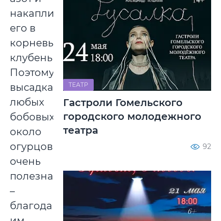
накапливать
его в
корневых
клубеньках.
Поэтому
ТЕАТР
высадка
любых
Гастроли Гомельского
городского молодежного
бобовых
театра
около
огурцов
92
очень
полезна
–
благодаря
им