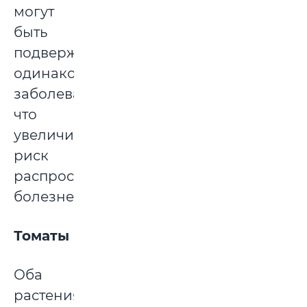
могут
быть
подвержены
одинаковым
заболеваниям,
что
увеличивает
риск
распространения
болезней.
Томаты
Оба
растения