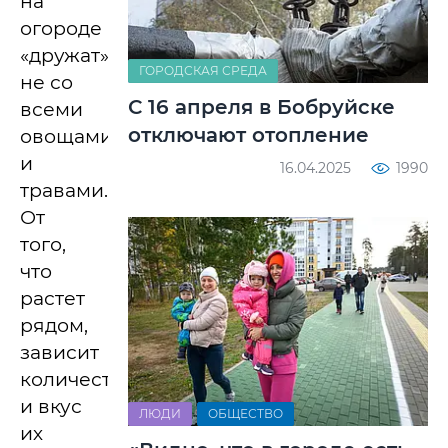
на
огороде
«дружат»
ГОРОДСКАЯ СРЕДА
не со
С 16 апреля в Бобруйске
всеми
отключают отопление
овощами
и
16.04.2025
1990
травами.
От
того,
что
растет
рядом,
зависит
количество
и вкус
ЛЮДИ
ОБЩЕСТВО
их