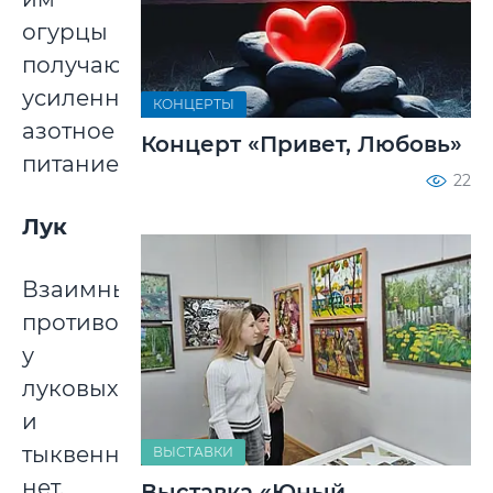
огурцы
получают
усиленное
КОНЦЕРТЫ
азотное
Концерт «Привет, Любовь»
питание.
22
Лук
Взаимных
противоречий
у
луковых
и
тыквенных
ВЫСТАВКИ
нет.
Выставка «Юный