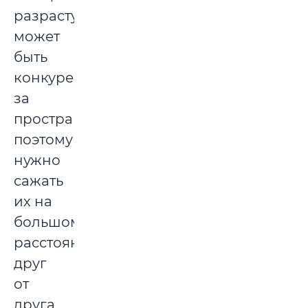
разрастутся,
может
быть
конкуренция
за
пространство,
поэтому
нужно
сажать
их на
большом
расстоянии
друг
от
друга