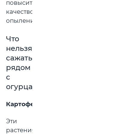
повысит
качество
опыления).
Что
нельзя
сажать
рядом
с
огурцами?
Картофель
Эти
растения