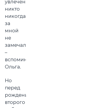
увлечения
никто
никогда
за
мной
не
замечал,
–
вспоминает
Ольга.
Но
перед
рождением
второго