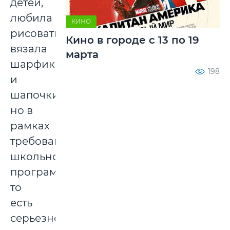
детей,
любила
КИНО
рисовать,
Кино в городе с 13 по 19
вязала
марта
шарфики
198
и
шапочки,
но в
рамках
требований
школьной
программы,
то
есть
серьезного