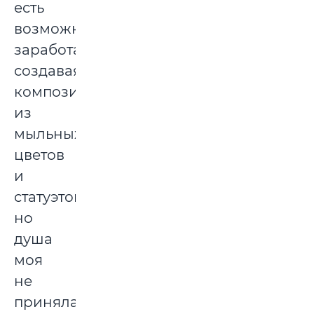
есть
возможность
заработать,
создавая
композиции
из
мыльных
цветов
и
статуэток,
но
душа
моя
не
приняла