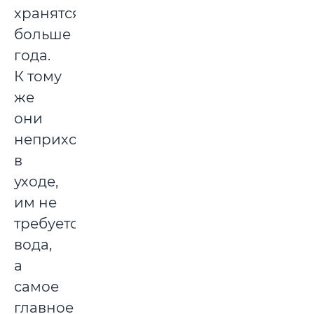
хранятся
больше
года.
К тому
же
они
неприхотливы
в
уходе,
им не
требуется
вода,
а
самое
главное