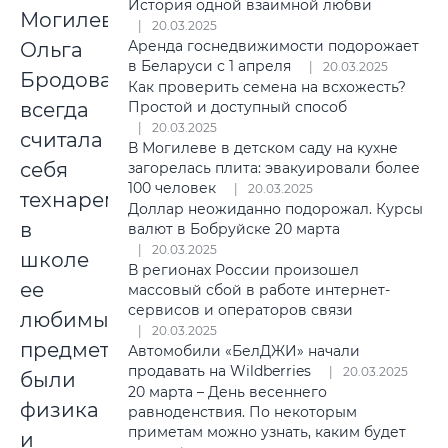
История одной взаимной любви
Могилевчанка
20.03.2025
Аренда госнедвижимости подорожает
Ольга
в Беларуси с 1 апреля
20.03.2025
Бродова
Как проверить семена на всхожесть?
всегда
Простой и доступный способ
20.03.2025
считала
В Могилеве в детском саду на кухне
себя
загорелась плита: эвакуировали более
100 человек
20.03.2025
технарем:
Доллар неожиданно подорожал. Курсы
в
валют в Бобруйске 20 марта
20.03.2025
школе
В регионах России произошел
ее
массовый сбой в работе интернет-
сервисов и операторов связи
любимыми
20.03.2025
предметами
Автомобили «БелДЖИ» начали
продавать на Wildberries
20.03.2025
были
20 марта – День весеннего
физика
равноденствия. По некоторым
приметам можно узнать, каким будет
и