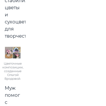
стабилизированные
цветы
и
сухоцветы
для
творчества.
Цветочные
композиции,
созданные
Ольгой
Бродовой.
Муж
помог
с