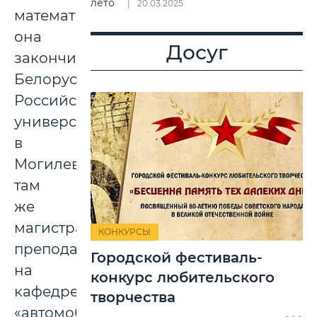
лето
20.03.2025
математика,
она
Досуг
закончила
Белорусско-
Российский
университет
в
Могилеве,
там
же
магистратуру,
КОНКУРСЫ
преподавала
Городской фестиваль-
на
конкурс любительского
кафедре
творчества
«автомобильные