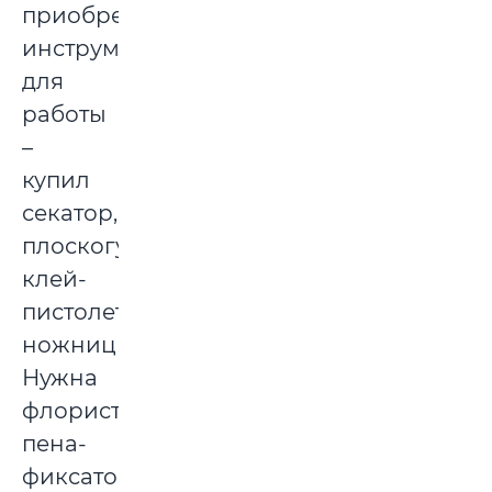
приобретением
инструмента
для
работы
–
купил
секатор,
плоскогубцы,
клей-
пистолет,
ножницы.
Нужна
флористическая
пена-
фиксатор,