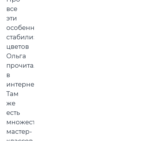
все
эти
особенности
стабилизированных
цветов
Ольга
прочитала
в
интернете.
Там
же
есть
множество
мастер-