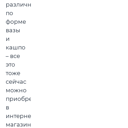
различные
по
форме
вазы
и
кашпо
– все
это
тоже
сейчас
можно
приобрести
в
интернет-
магазинах.