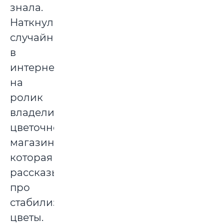
знала.
Наткнулась
случайно
в
интернете
на
ролик
владелицы
цветочного
магазина,
которая
рассказывает
про
стабилизированные
цветы.