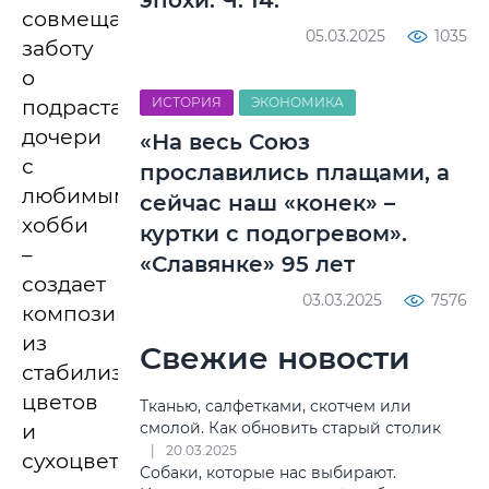
эпохи. Ч. 14.
совмещает
05.03.2025
1035
заботу
о
ИСТОРИЯ
ЭКОНОМИКА
подрастающей
дочери
«На весь Союз
с
прославились плащами, а
любимым
сейчас наш «конек» –
хобби
куртки с подогревом».
–
«Славянке» 95 лет
создает
03.03.2025
7576
композиции
из
Свежие новости
стабилизированных
цветов
Тканью, салфетками, скотчем или
смолой. Как обновить старый столик
и
20.03.2025
сухоцветов.
Собаки, которые нас выбирают.