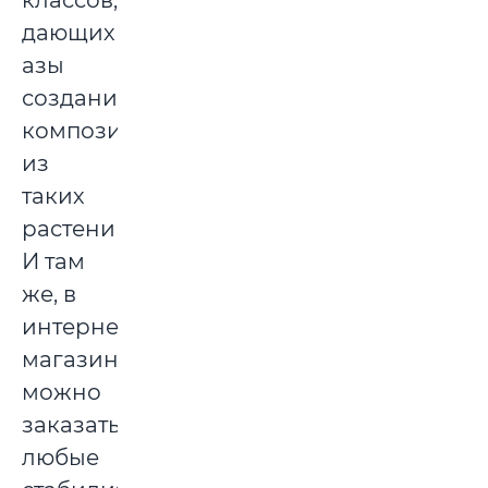
классов,
дающих
азы
создания
композиций
из
таких
растений.
И там
же, в
интернет-
магазинах,
можно
заказать
любые