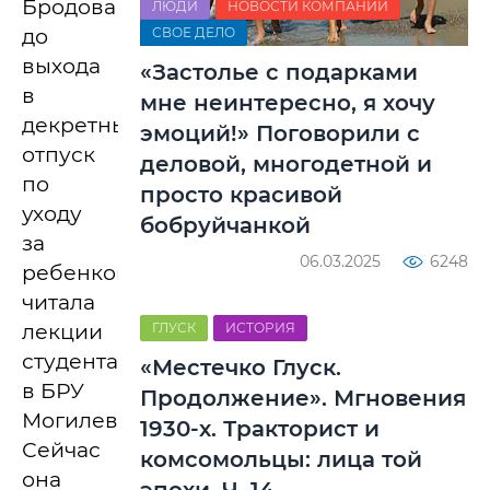
Бродова
ЛЮДИ
НОВОСТИ КОМПАНИЙ
до
СВОЕ ДЕЛО
выхода
«Застолье с подарками
в
мне неинтересно, я хочу
декретный
эмоций!» Поговорили с
отпуск
деловой, многодетной и
по
просто красивой
уходу
бобруйчанкой
за
06.03.2025
6248
ребенком
читала
лекции
ГЛУСК
ИСТОРИЯ
студентам
«Местечко Глуск.
в БРУ
Продолжение». Мгновения
Могилева.
1930-х. Тракторист и
Сейчас
комсомольцы: лица той
она