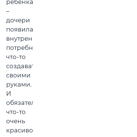
ребенка
–
дочери
появилась
внутренняя
потребность
что-то
создавать
своими
руками.
И
обязательно
что-то
очень
красивое,