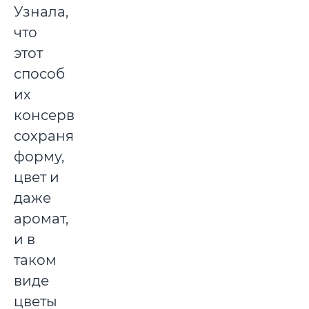
Узнала,
что
этот
способ
их
консервации
сохраняют
форму,
цвет и
даже
аромат,
и в
таком
виде
цветы