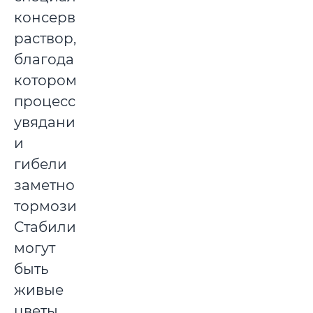
консервирующий
раствор,
благодаря
которому
процесс
увядания
и
гибели
заметно
тормозится.
Стабилизированными
могут
быть
живые
цветы,