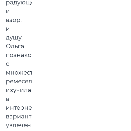
радующее
и
взор,
и
душу.
Ольга
познакомилась
с
множеством
ремесел,
изучила
в
интернете
варианты
увлечений,