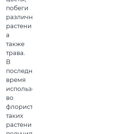
побеги
различных
растений,
а
также
трава.
В
последнее
время
использование
во
флористике
таких
растений
получило