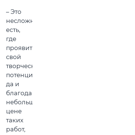
– Это
несложно,
есть,
где
проявить
свой
творческий
потенциал,
да и
благодаря
небольшой
цене
таких
работ,