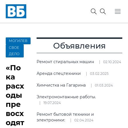
МОГИЛЕВ
Объявления
СВОЕ
ДЕЛО
Ремонт стиральных машин
02.10.2024
«По
Аренда спецтехники
03.02.2025
ка
расх
Химчистка на Гагарина
01.03.2024
оды
Электромонтажные работы.
пре
19.07.2024
восх
Ремонт бытовой техники и
электроники:
одят
02.04.2024