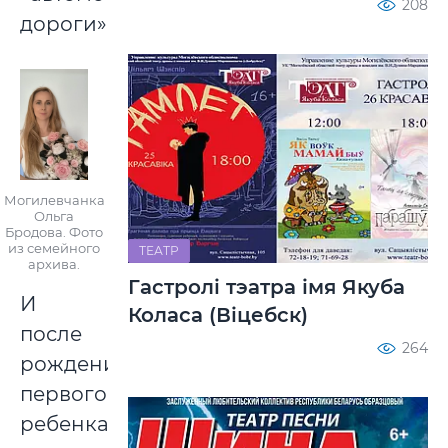
208
дороги».
Могилевчанка
Ольга
Бродова. Фото
из семейного
ТЕАТР
архива.
Гастролі тэатра імя Якуба
И
Коласа (Віцебск)
после
264
рождения
первого
ребенка,