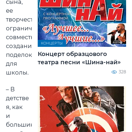
сына,
ее
творчество
ограничивалось
совместным
КОНЦЕРТЫ
созданием
Концерт образцового
поделок
театра песни «Шина-най»
для
школы.
328
– В
детстве
я, как
и
большинство