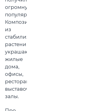
огромную
популярность.
Композиции
из
стабилизированных
растений
украшают
жилые
дома,
офисы,
рестораны,
выставочные
залы.
Про