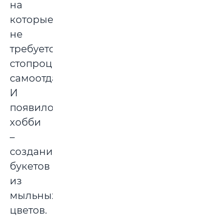
на
которые
не
требуется
стопроцентная
самоотдача.
И
появилось
хобби
–
создание
букетов
из
мыльных
цветов.