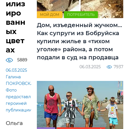
илиз
иро
МОЙ ДОМ
ПОТРЕБИТЕЛЬ
ванн
Дом, изъеденный жучком...
ых
Как супруги из Бобруйска
цвет
купили жилье в «тихом
ах
уголке» района, а потом
подали в суд на продавца
5889
06.03.2025
7937
06.03.2025
Галина
ПОКРОВСКАЯ.
Фото
предоставлено
героиней
публикации
Ольга