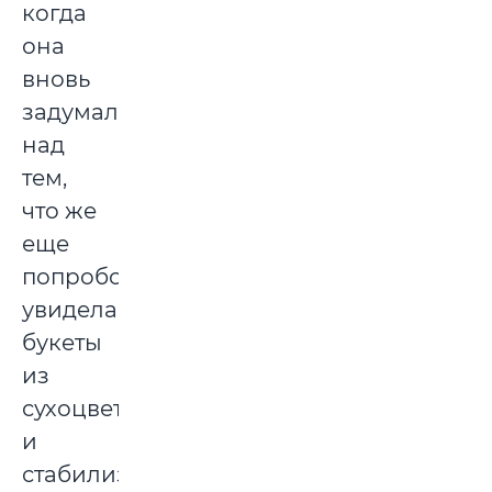
когда
она
вновь
задумалась
над
тем,
что же
еще
попробовать,
увидела
букеты
из
сухоцветов
и
стабилизированных