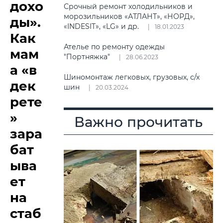
дохо
Срочный ремонт холодильников и
морозильников «АТЛАНТ», «НОРД»,
ды».
«INDESIT», «LG» и др.
18.01.2023
Как
Ателье по ремонту одежды
мам
"Портняжка"
28.06.2023
а «в
Шиномонтаж легковых, грузовых, с/х
дек
шин
20.03.2024
рете
»
Важно прочитать
зара
бат
ыва
ет
на
стаб