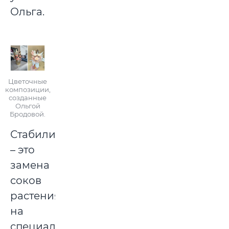
Ольга.
Цветочные
композиции,
созданные
Ольгой
Бродовой.
Стабилизация
– это
замена
соков
растения
на
специальный