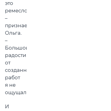
это
ремесло,
–
признается
Ольга.
–
Большой
радости
от
созданных
работ
я не
ощущала.
И