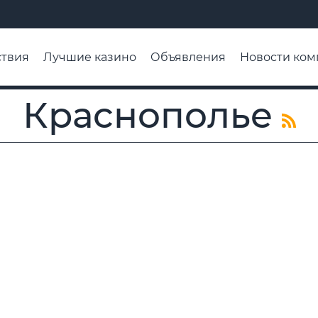
твия
Лучшие казино
Объявления
Новости ком
адьба недели
Чтобы помнили
Организации
Ра
Краснополье