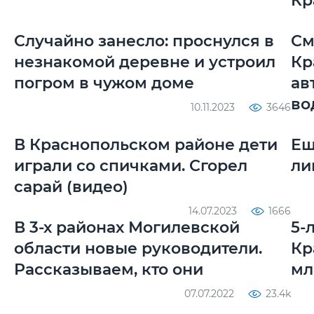
Кр
Случайно занесло: проснулся в
См
незнакомой деревне и устроил
Кр
погром в чужом доме
ав
во
10.11.2023
3646
В Краснопольском районе дети
Ещ
играли со спичками. Сгорел
ли
сарай (видео)
14.07.2023
1666
В 3-х районах Могилевской
5-
области новые руководители.
Кр
Рассказываем, кто они
мл
07.07.2022
23.4k