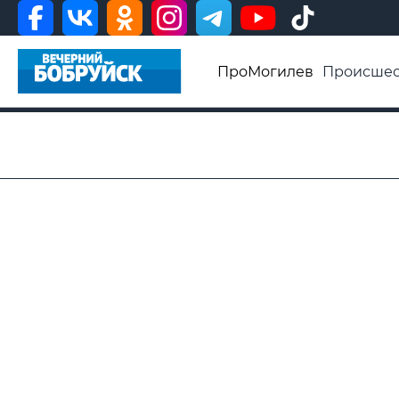
ПроМогилев
Происшес
История
Афиша
Св
Видео ВБ