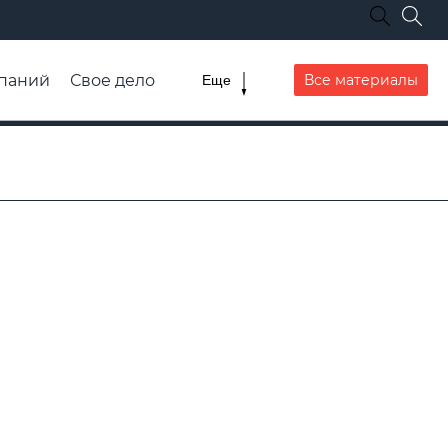
паний
Свое дело
Все материалы
Еще
списание транспорта