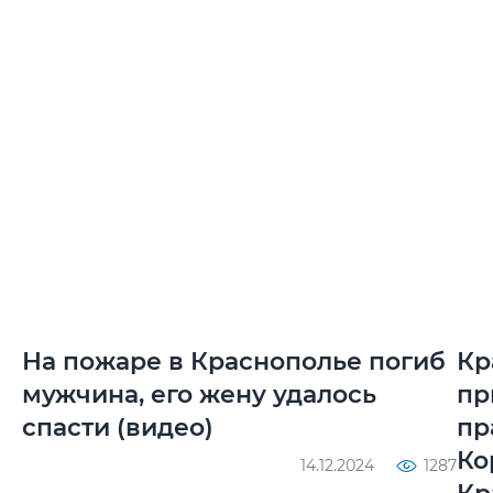
На пожаре в Краснополье погиб
Кр
мужчина, его жену удалось
пр
спасти (видео)
пр
Ко
14.12.2024
1287