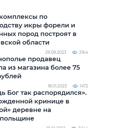
комплексы по
одству икры форели и
нных пород построят в
вской области
29.09.2023
2164
нополье продавец
ла из магазина более 75
рублей
18.01.2023
1472
дь Бог так распорядился».
ожденной кринице в
ой» деревне на
опольщине