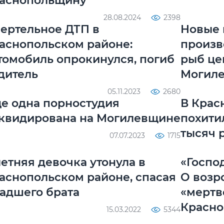
аснопольщину
28.08.2024
2398
ертельное ДТП в
Новые 
аснопольском районе:
произв
томобиль опрокинулся, погиб
рыб це
дитель
Могиле
05.11.2023
2680
е одна порностудия
В Крас
квидирована на Могилевщине
похити
тысяч 
07.07.2023
1715
летняя девочка утонула в
«Госпо
аснопольском районе, спасая
О возр
адшего брата
«мертв
Красн
15.03.2022
5344