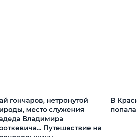
ай гончаров, нетронутой
В Крас
ироды, место служения
попала
адеда Владимира
роткевича... Путешествие на