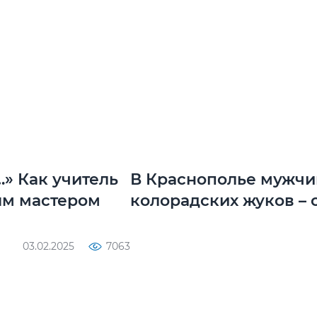
» Как учитель
В Краснополье мужчи
ым мастером
колорадских жуков – с
03.02.2025
7063