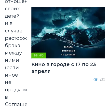
отношении
своих
детей
и в
случае
расторжения
брака
между
КИНО
ними
Кино в городе с 17 по 23
(если
апреля
иное
210
не
предусмотрено
в
Соглашении