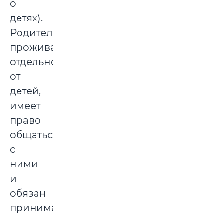
о
детях).
Родитель,
проживающий
отдельно
от
детей,
имеет
право
общаться
с
ними
и
обязан
принимать