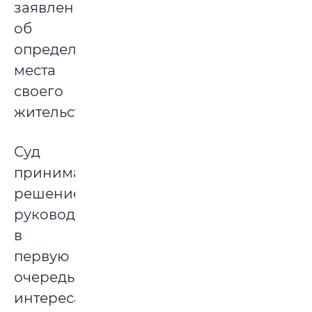
заявлением
об
определении
места
своего
жительства.
Суд
принимает
решение,
руководствуясь
в
первую
очередь
интересами