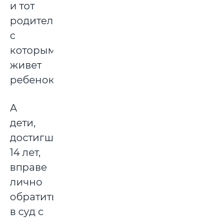
и тот
родитель,
с
которым
живет
ребенок.
А
дети,
достигшие
14 лет,
вправе
лично
обратиться
в суд с