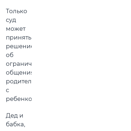
Только
суд
может
принять
решение
об
ограничении
общения
родителя
с
ребенком.
Дед и
бабка,