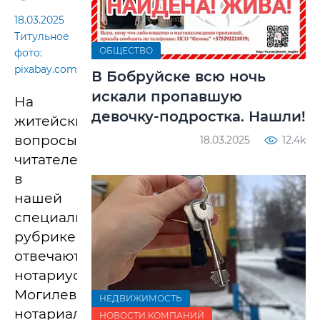
18.03.2025
Титульное
ОБЩЕСТВО
фото:
pixabay.com
В Бобруйске всю ночь
искали пропавшую
На
девочку-подростка. Нашли!
житейские
вопросы
18.03.2025
12.4k
читателей
в
нашей
специальной
рубрике
отвечают
нотариусы
Могилевского
НЕДВИЖИМОСТЬ
нотариального
НОВОСТИ КОМПАНИЙ