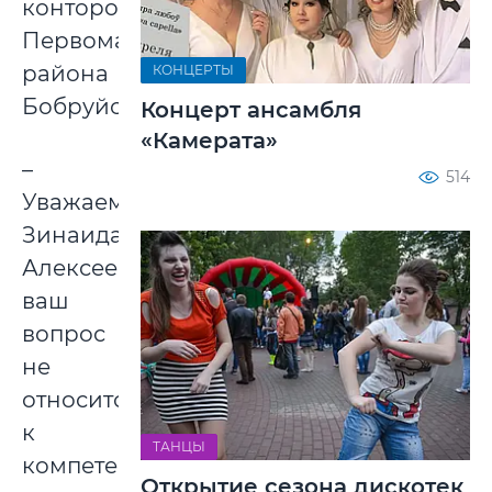
конторой
Первомайского
района
КОНЦЕРТЫ
Бобруйска:
Концерт ансамбля
«Камерата»
–
514
Уважаемая
Зинаида
Алексеевна,
ваш
вопрос
не
относится
к
ТАНЦЫ
компетенции
Открытие сезона дискотек