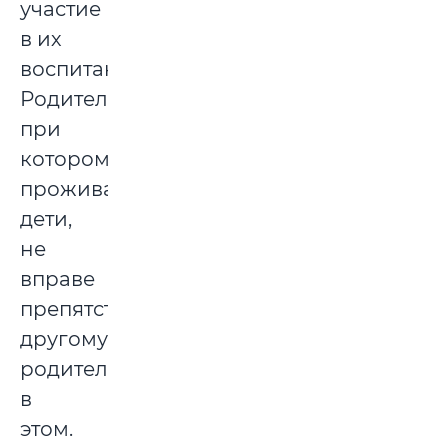
участие
в их
воспитании.
Родитель,
при
котором
проживают
дети,
не
вправе
препятствовать
другому
родителю
в
этом.