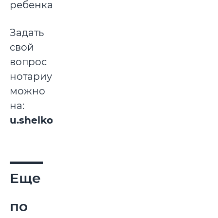
ребенка.
Задать
свой
вопрос
нотариусу
можно
на:
u.shelkovina@mgl.belnotary.by
Еще
по