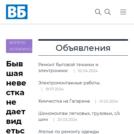
ВОПРОС
Объявления
НОТАРИУСУ
Быв
Ремонт бытовой техники и
электроники:
шая
02.04.2024
неве
Электромонтажные работы.
19.07.2024
стка
не
Химчистка на Гагарина
01.03.2024
дает
Шиномонтаж легковых, грузовых, с/х
вид
шин
20.03.2024
етьс
Ателье по ремонту одежды