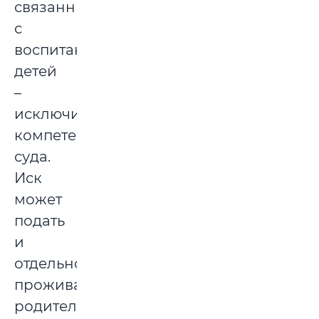
связанных
с
воспитанием
детей
–
исключительно
компетенция
суда.
Иск
может
подать
и
отдельно
проживающий
родитель,