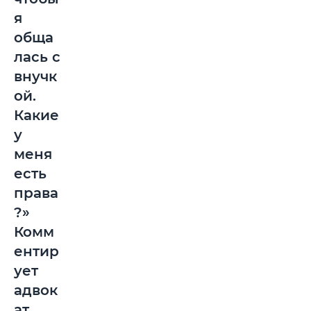
я
обща
лась с
внучк
ой.
Какие
у
меня
есть
права
?»
Комм
ентир
ует
адвок
ат