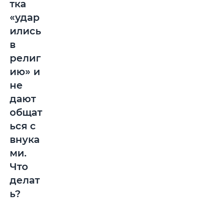
тка
«удар
ились
в
религ
ию» и
не
дают
общат
ься с
внука
ми.
Что
делат
ь?