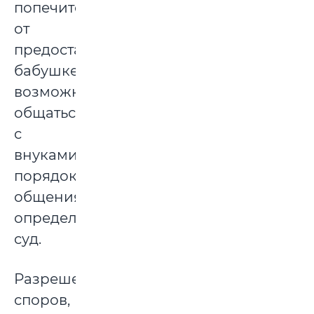
попечителей)
от
предоставления
бабушке
возможности
общаться
с
внуками,
порядок
общения
определяет
суд.
Разрешение
споров,