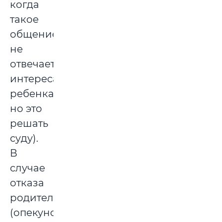
когда
такое
общение
не
отвечает
интересам
ребенка,
но это
решать
суду).
В
случае
отказа
родителей
(опекунов,