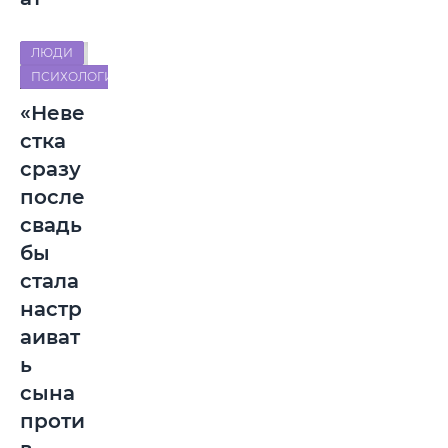
ЛЮДИ
ПСИХОЛОГИЯ
«Неве
стка
сразу
после
свадь
бы
стала
настр
аиват
ь
сына
проти