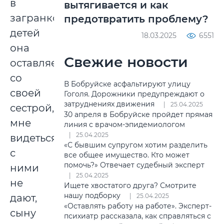
в
вытягивается и как
загранкомандировках,
предотвратить проблему?
детей
18.03.2025
6551
она
Свежие новости
оставляет
со
В Бобруйске асфальтируют улицу
своей
Гоголя. Дорожники предупреждают о
затруднениях движения
25.04.2025
сестрой,
30 апреля в Бобруйске пройдет прямая
мне
линия с врачом-эпидемиологом
25.04.2025
видеться
«С бывшим супругом хотим разделить
с
все общее имущество. Кто может
помочь?» Отвечает судебный эксперт
ними
25.04.2025
не
Ищете хвостатого друга? Смотрите
нашу подборку
дают,
25.04.2025
«Оставлять работу на работе». Эксперт-
сыну
психиатр рассказала, как справляться с