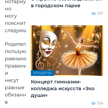
нотариуса,
в городском парке
но
557
могу
пояснить
следующее.
Родители
пользуются
равными
правами
и
КОНЦЕРТЫ
несут
Концерт гимназии-
равные
колледжа искусств «Эхо
обязанности
души»
в
254