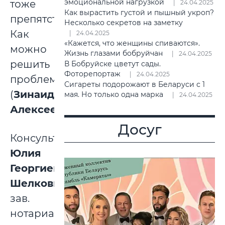
эмоциональной нагрузкой
тоже
24.04.2025
Как вырастить густой и пышный укроп?
препятствуют.
Несколько секретов на заметку
Как
24.04.2025
«Кажется, что женщины спиваются».
можно
Жизнь глазами бобруйчан
24.04.2025
решить
В Бобруйске цветут сады.
Фоторепортаж
24.04.2025
проблему?»
Сигареты подорожают в Беларуси с 1
(
Зинаида
мая. Но только одна марка
24.04.2025
Алексеевна
).
Досуг
Консультирует
Юлия
Георгиевна
Шелковина
,
зав.
нотариальной