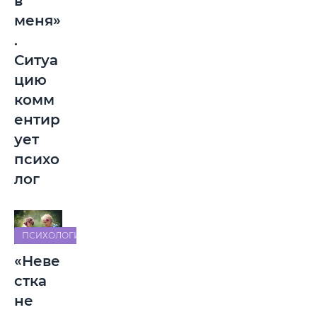
в
меня»
.
Ситуа
цию
комм
ентир
ует
психо
лог
ПСИХОЛОГИЯ
«Неве
стка
не