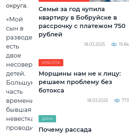
округа.
Семья за год купила
квартиру в Бобруйске в
«Мой
рассрочку с платежом 750
сын в
рублей
разводе,
18.03.2025
19.8k
есть
двое
КРАСОТА
несовершеннолетних
детей.
Морщины нам не к лицу:
решаем проблему без
Большую
ботокса
часть
времени
18.03.2025
773
бывшая
невестка
ДАЧА
проводит
Почему рассада