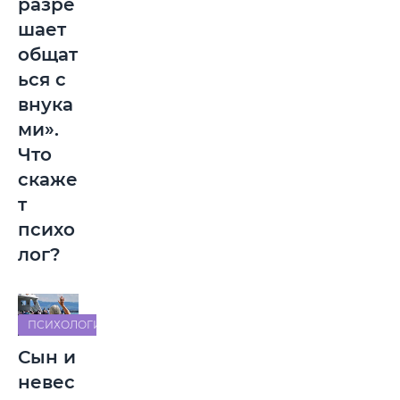
разре
шает
общат
ься с
внука
ми».
Что
скаже
т
психо
лог?
ПСИХОЛОГИЯ
Сын и
невес