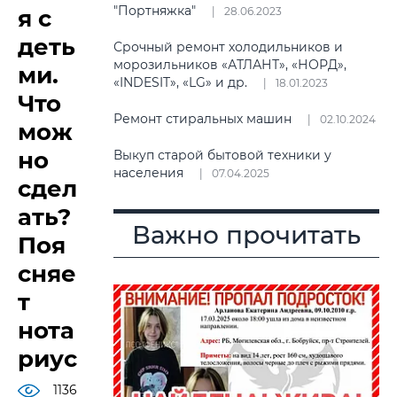
"Портняжка"
я с
28.06.2023
деть
Срочный ремонт холодильников и
морозильников «АТЛАНТ», «НОРД»,
ми.
«INDESIT», «LG» и др.
18.01.2023
Что
Ремонт стиральных машин
02.10.2024
мож
но
Выкуп старой бытовой техники у
населения
07.04.2025
сдел
ать?
Важно прочитать
Поя
сняе
т
нота
риус
1136