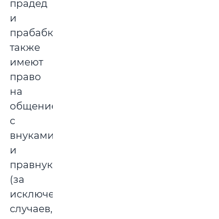
прадед
и
прабабка
также
имеют
право
на
общение
с
внуками
и
правнуками
(за
исключением
случаев,