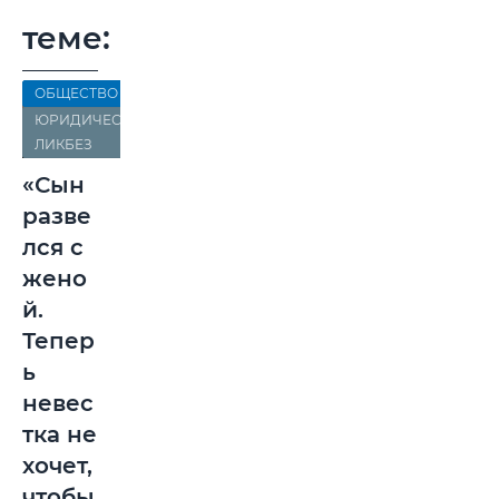
теме:
ОБЩЕСТВО
ЮРИДИЧЕСКИЙ
ЛИКБЕЗ
«Сын
разве
лся с
жено
й.
Тепер
ь
невес
тка не
хочет,
чтобы