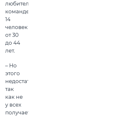
любительской
команде
14
человек
от 30
до 44
лет.
– Но
этого
недостаточно,
так
как не
у всех
получается