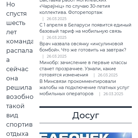
Выставка работ могилевских
Но
«Чараўніц» по случаю 30-летия
коллектива. Фоторепортаж
спустя
26.03.2025
шесть
С 1 апреля в Беларуси появится единый
лет
базовый тариф на мобильную связь
26.03.2025
команда
Врач назвала овсянку «инсулиновой
распалась,
бомбой». Что же готовить на завтрак?
26.03.2025
а
Минобр: зачисление в первые классы
сейчас
станет прозрачнее. Узнали, какие
готовятся изменения
26.03.2025
она
В Минсвязи прокомментировали
решила
жалобы на подключение платных услуг
мобильных операторов
26.03.2025
возобновить
такой
Досуг
вид
спортивного
отдыха