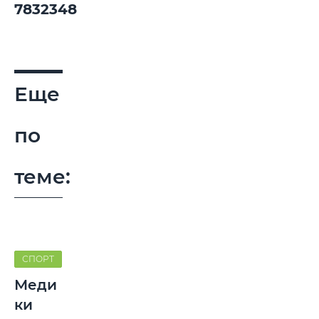
7832348.
Еще
по
теме:
СПОРТ
Меди
ки