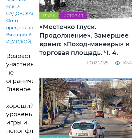
Елена
САДОВСКАЯ.
ГЛУСК
ИСТОРИЯ
Фото
«Местечко Глуск.
предоставлены
Продолжение». Замершее
Викторией
РЕУТСКОЙ.
время: «Поход-маневры» и
торговая площадь. Ч. 4.
Возраст
10.02.2025
1454
участников
не
ограничен.
Главное
–
хороший
уровень
игры и
неконфликтность.