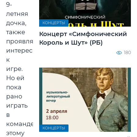
9-
летняя
дочка,
КОНЦЕРТЫ
также
Концерт «Симфонический
проявляет
Король и Шут» (РБ)
интерес
180
к
игре.
Но ей
пока
рано
играть
в
команде,
КОНЦЕРТЫ
этому