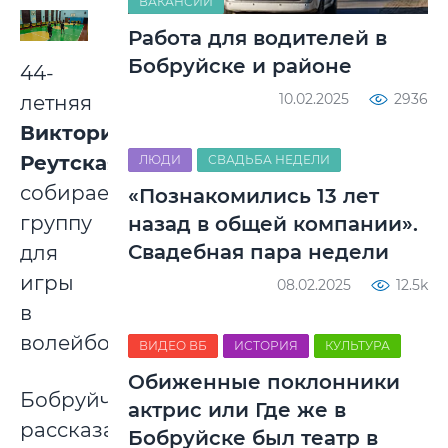
ВАКАНСИИ
Работа для водителей в
Бобруйске и районе
44-
10.02.2025
2936
летняя
Виктория
Реутская
ЛЮДИ
СВАДЬБА НЕДЕЛИ
собирает
«Познакомились 13 лет
группу
назад в общей компании».
Свадебная пара недели
для
игры
08.02.2025
12.5k
в
волейбол.
ВИДЕО ВБ
ИСТОРИЯ
КУЛЬТУРА
Обиженные поклонники
Бобруйчанка
актрис или Где же в
рассказал,
Бобруйске был театр в