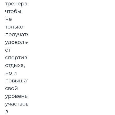
тренера,
чтобы
не
только
получать
удовольствие
от
спортивного
отдыха,
но и
повышать
свой
уровень,
участвовать
в