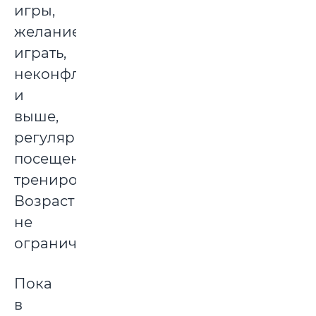
игры,
желание
играть,
неконфликтность)
и
выше,
регулярное
посещение
тренировок.
Возраст
не
ограничен.
Пока
в