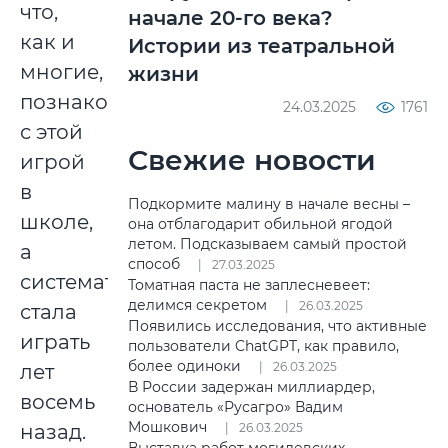
что,
начале 20-го века?
как и
Истории из театральной
многие,
жизни
познакомилась
24.03.2025
1761
с этой
Свежие новости
игрой
в
Подкормите малину в начале весны –
школе,
она отблагодарит обильной ягодой
летом. Подсказываем самый простой
а
способ
27.03.2025
систематически
Томатная паста не заплесневеет:
делимся секретом
26.03.2025
стала
Появились исследования, что активные
играть
пользователи ChatGPT, как правило,
более одиноки
26.03.2025
лет
В России задержан миллиардер,
восемь
основатель «Русагро» Вадим
Мошкович
назад.
26.03.2025