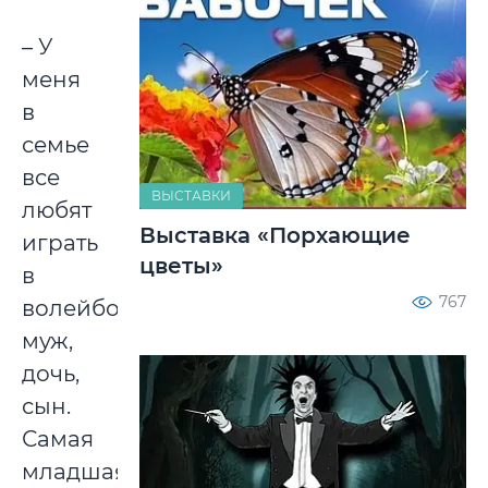
– У
меня
в
семье
все
ВЫСТАВКИ
любят
Выставка «Порхающие
играть
цветы»
в
767
волейбол:
муж,
дочь,
сын.
Самая
младшая,