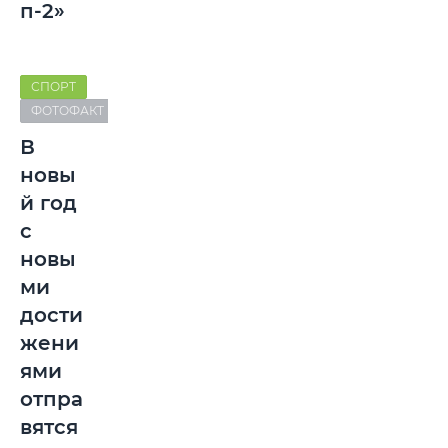
п-2»
СПОРТ
ФОТОФАКТ
В
новы
й год
с
новы
ми
дости
жени
ями
отпра
вятся