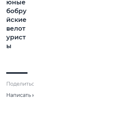
юные
бобру
йские
велот
урист
ы
Поделиться:
Написать нам