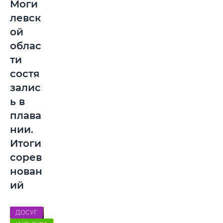
Моги
левск
ой
облас
ти
состя
залис
ь в
плава
нии.
Итоги
сорев
нован
ий
ДОСУГ