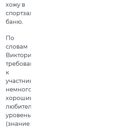
хожу в
спортзал,
баню.
По
словам
Виктории,
требований
к
участникам
немного:
хороший
любительский
уровень
(знание