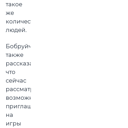
такое
же
количество
людей.
Бобруйчанка
также
рассказала,
что
сейчас
рассматривается
возможность
приглашать
на
игры