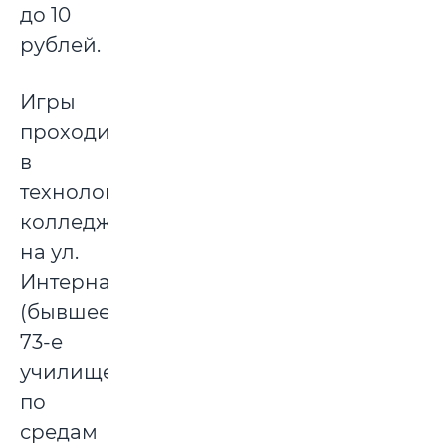
до 10
рублей.
Игры
проходит
в
технологическом
колледже
на ул.
Интернациональной
(бывшее
73-е
училище):
по
средам