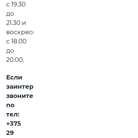
с 19.30
до
21.30 и
воскресеньям
с 18.00
до
20.00.
Если
заинтересовались,
звоните
по
тел:
+375
29