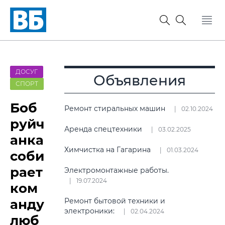
ДОСУГ
Объявления
СПОРТ
Боб
Ремонт стиральных машин
02.10.2024
руйч
Аренда спецтехники
03.02.2025
анка
Химчистка на Гагарина
01.03.2024
соби
рает
Электромонтажные работы.
19.07.2024
ком
анду
Ремонт бытовой техники и
электроники:
02.04.2024
люб