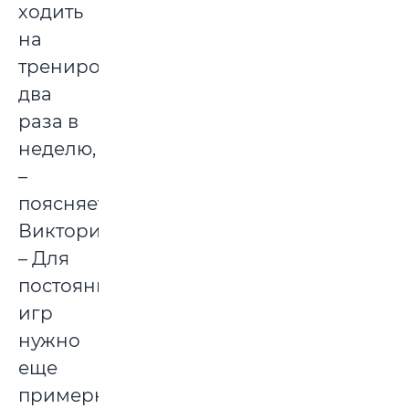
ходить
на
тренировки
два
раза в
неделю,
–
поясняет
Виктория.
– Для
постоянных
игр
нужно
еще
примерно