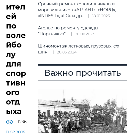
Срочный ремонт холодильников и
ител
морозильников «АТЛАНТ», «НОРД»,
ей
«INDESIT», «LG» и др.
18.01.2023
по
Ателье по ремонту одежды
воле
"Портняжка"
28.06.2023
йбо
Шиномонтаж легковых, грузовых, с/х
шин
лу
20.03.2024
для
Важно прочитать
спор
тивн
ого
отд
ыха
1236
11.02.2025