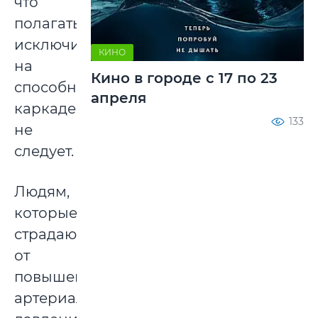
что
полагаться
исключительно
КИНО
на
Кино в городе с 17 по 23
способности
апреля
каркаде
133
не
следует.
Людям,
которые
страдают
от
повышенного
артериального