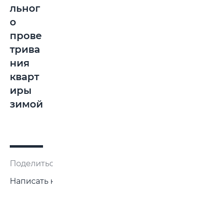
льног
о
прове
трива
ния
кварт
иры
зимой
Поделиться:
Написать нам