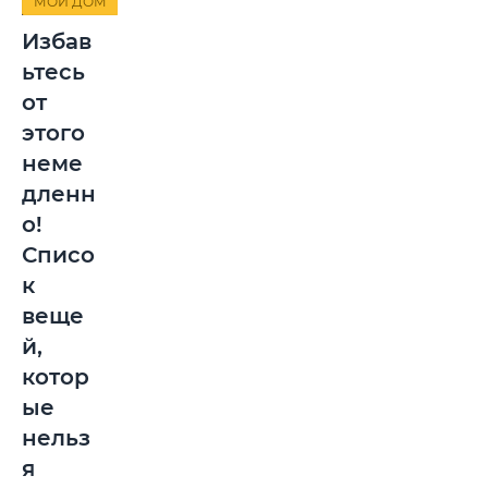
МОЙ ДОМ
Избав
ьтесь
от
этого
неме
дленн
о!
Списо
к
веще
й,
котор
ые
нельз
я