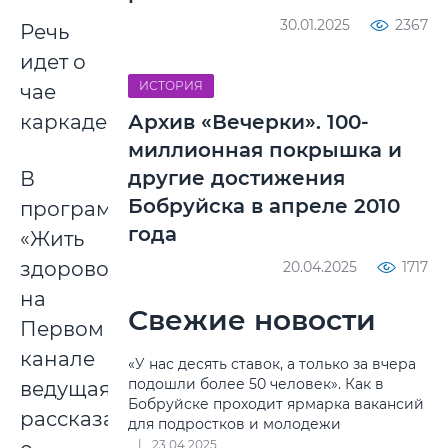
30.01.2025
2367
Речь
идет о
ИСТОРИЯ
чае
каркаде.
Архив «Вечерки». 100-
миллионная покрышка и
другие достижения
В
Бобруйска в апреле 2010
программе
года
«Жить
здорово!»
20.04.2025
1717
на
Свежие новости
Первом
канале
«У нас десять ставок, а только за вчера
подошли более 50 человек». Как в
ведущая
Бобруйске проходит ярмарка вакансий
рассказала
для подростков и молодежи
23.04.2025