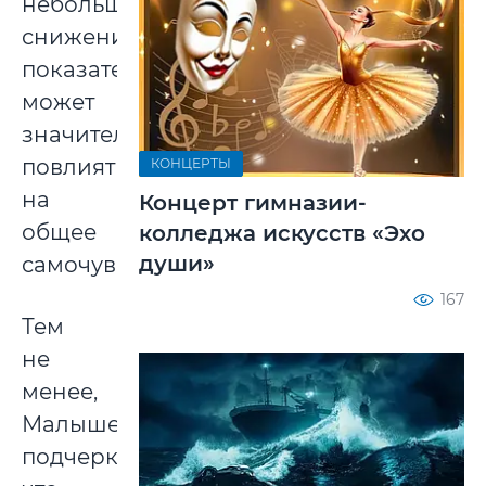
небольшое
снижение
показателей
может
значительно
повлиять
КОНЦЕРТЫ
на
Концерт гимназии-
общее
колледжа искусств «Эхо
души»
самочувствие.
167
Тем
не
менее,
Малышева
подчеркнула,