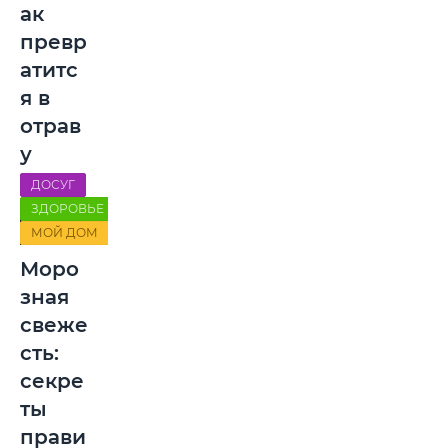
ак
превр
атитс
я в
отрав
у
ДОСУГ
ЗДОРОВЬЕ
МОЙ ДОМ
Моро
зная
свеже
сть:
секре
ты
прави