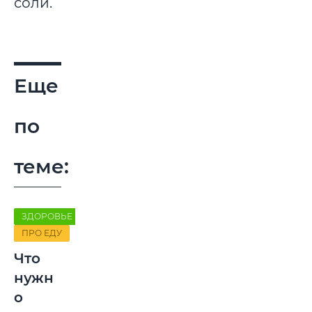
соли.
Еще
по
теме:
ЗДОРОВЬЕ
ПРО ЕДУ
Что
нужн
о