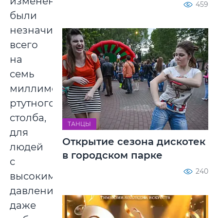
изменения
459
были
незначительными,
всего
на
семь
миллиметров
ртутного
столба,
ТАНЦЫ
для
Открытие сезона дискотек
людей
в городском парке
с
240
высоким
давлением
даже