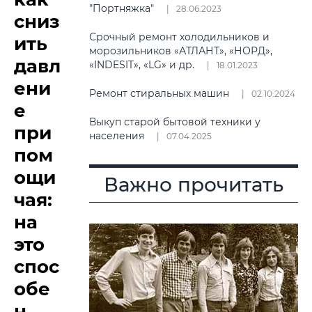
"Портняжка"
28.06.2023
сниз
Срочный ремонт холодильников и
ить
морозильников «АТЛАНТ», «НОРД»,
давл
«INDESIT», «LG» и др.
18.01.2023
ени
Ремонт стиральных машин
02.10.2024
е
Выкуп старой бытовой техники у
при
населения
07.04.2025
пом
ощи
Важно прочитать
чая:
на
это
спос
обе
н