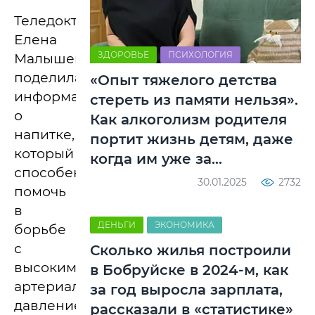
Теледоктор
Елена
ЗДОРОВЬЕ
ПСИХОЛОГИЯ
Малышева
поделилась
«Опыт тяжелого детства
информацией
стереть из памяти нельзя».
о
Как алкоголизм родителя
напитке,
портит жизнь детям, даже
который
когда им уже за…
способен
30.01.2025
2732
помочь
в
ДЕНЬГИ
ЭКОНОМИКА
борьбе
с
Сколько жилья построили
высоким
в Бобруйске в 2024-м, как
артериальным
за год выросла зарплата,
давлением.
рассказали в «статистике»