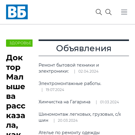
ЗДОРОВЬЕ
Объявления
Док
тор
Ремонт бытовой техники и
электроники:
02.04.2024
Мал
Электромонтажные работы.
ыше
19.07.2024
ва
Химчистка на Гагарина
01.03.2024
расс
каза
Шиномонтаж легковых, грузовых, с/х
шин
20.03.2024
ла,
как
Ателье по ремонту одежды