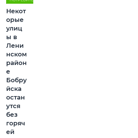
Некот
орые
улиц
ы в
Лени
нском
район
е
Бобру
йска
остан
утся
без
горяч
ей