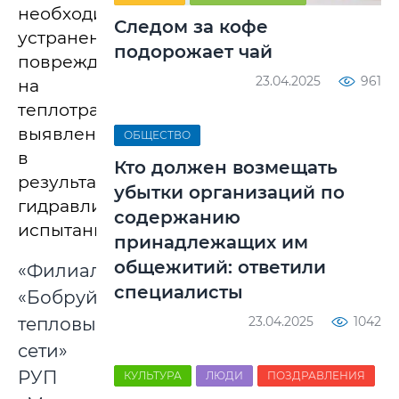
необходимости
Следом за кофе
устранения
подорожает чай
повреждений
23.04.2025
961
на
теплотрассах,
выявленных
ОБЩЕСТВО
в
Кто должен возмещать
результате
убытки организаций по
гидравлических
содержанию
испытаний.
принадлежащих им
общежитий: ответили
«Филиал
специалисты
«Бобруйские
тепловые
23.04.2025
1042
сети»
РУП
КУЛЬТУРА
ЛЮДИ
ПОЗДРАВЛЕНИЯ