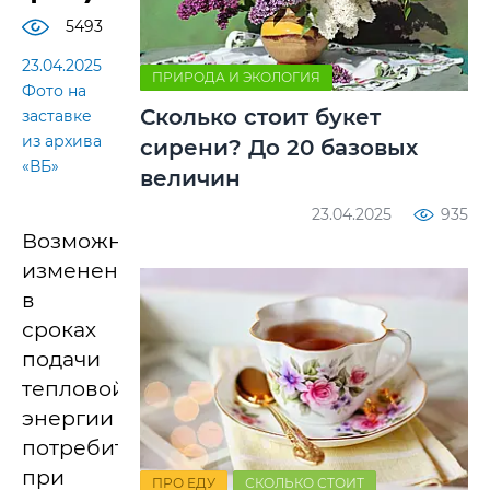
5493
23.04.2025
ПРИРОДА И ЭКОЛОГИЯ
Фото на
Сколько стоит букет
заставке
из архива
сирени? До 20 базовых
«ВБ»
величин
23.04.2025
935
Возможны
изменения
в
сроках
подачи
тепловой
энергии
потребителям
при
ПРО ЕДУ
СКОЛЬКО СТОИТ