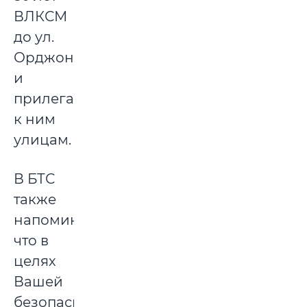
ВЛКСМ
до ул.
Орджоникидзе)
и
прилегающим
к ним
улицам.
В БТС
также
напоминают,
что в
целях
Вашей
безопасности