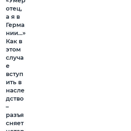
«Умер
отец,
а я в
Герма
нии...»
Как в
этом
случа
е
вступ
ить в
насле
дство
–
разъя
сняет