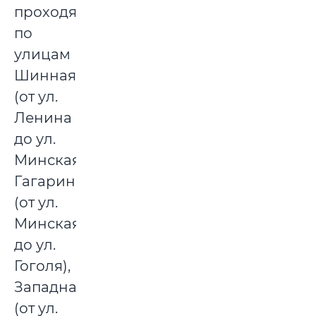
проходящих
по
улицам
Шинная
(от ул.
Ленина
до ул.
Минская),
Гагарина
(от ул.
Минская
до ул.
Гоголя),
Западная
(от ул.