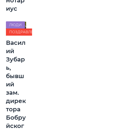
нотар
иус
ЛЮДИ
ПОЗДРАВЛЕНИЯ
Васил
ий
Зубар
ь,
бывш
ий
зам.
дирек
тора
Бобру
йског