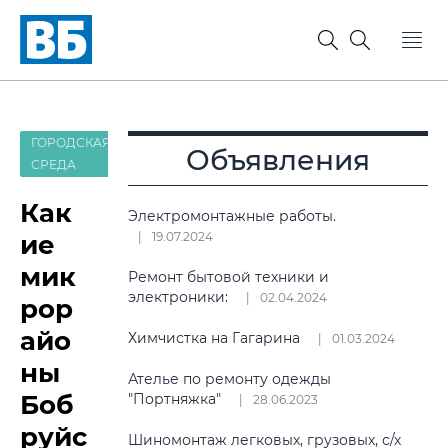
ГОРОДСКАЯ
Объявления
СРЕДА
Как
Электромонтажные работы.
ие
19.07.2024
мик
Ремонт бытовой техники и
электроники:
02.04.2024
рор
айо
Химчистка на Гагарина
01.03.2024
ны
Ателье по ремонту одежды
Боб
"Портняжка"
28.06.2023
руйс
Шиномонтаж легковых, грузовых, с/х