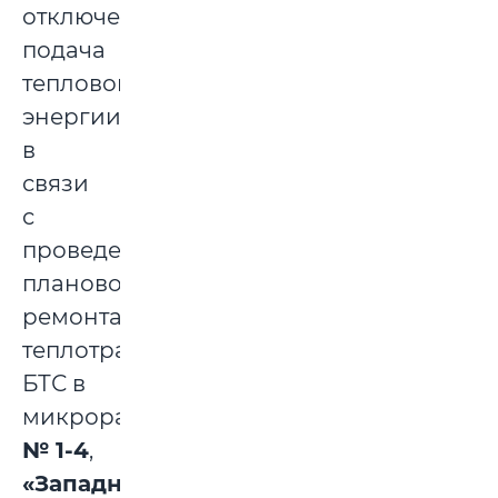
отключена
подача
тепловой
энергии
в
связи
с
проведением
планового
ремонта
теплотрасс
БТС в
микрорайонах
№ 1-4
,
«Западный»
,