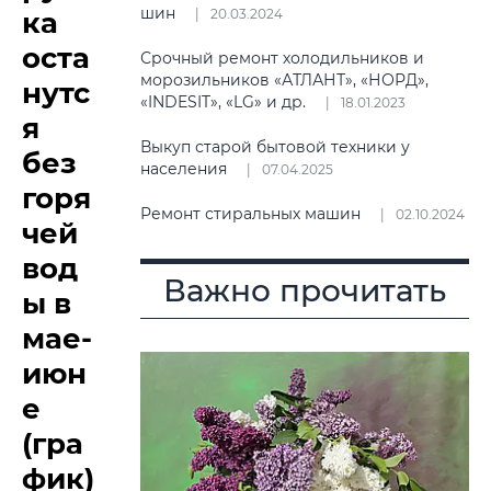
шин
ка
20.03.2024
оста
Срочный ремонт холодильников и
морозильников «АТЛАНТ», «НОРД»,
нутс
«INDESIT», «LG» и др.
18.01.2023
я
Выкуп старой бытовой техники у
без
населения
07.04.2025
горя
Ремонт стиральных машин
02.10.2024
чей
вод
Важно прочитать
ы в
мае-
июн
е
(гра
фик)