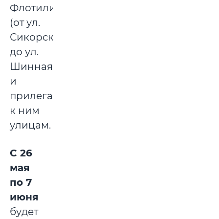
Флотилии
(от ул.
Сикорского
до ул.
Шинная)
и
прилегающим
к ним
улицам.
С 26
мая
по 7
июня
будет