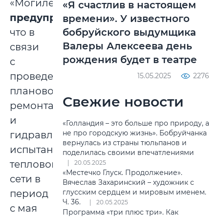
«Могилевэнерго»
«Я счастлив в настоящем
предупреждает
,
времени». У известного
что в
бобруйского выдумщика
Валеры Алексеева день
связи
рождения будет в театре
с
проведением
15.05.2025
2276
планового
Свежие новости
ремонта
и
«Голландия – это больше про природу, а
не про городскую жизнь». Бобруйчанка
гидравлических
вернулась из страны тюльпанов и
испытаний
поделилась своими впечатлениями
тепловой
20.05.2025
«Местечко Глуск. Продолжение».
сети в
Вячеслав Захаринский – художник с
период
глусским сердцем и мировым именем.
Ч. 36.
20.05.2025
с мая
Программа «три плюс три». Как