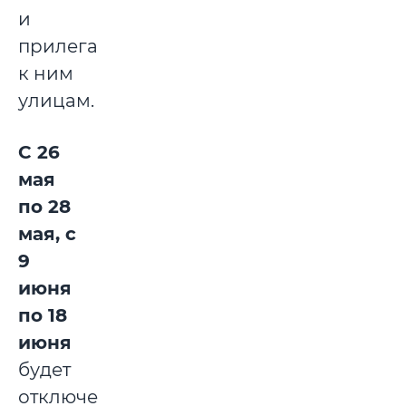
и
прилегающим
к ним
улицам.
С 26
мая
по 28
мая, с
9
июня
по 18
июня
будет
отключена