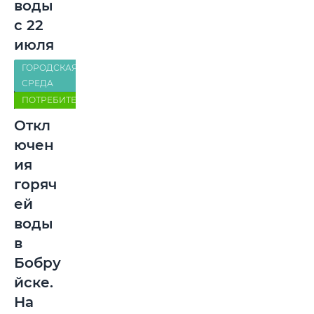
воды
с 22
июля
ГОРОДСКАЯ
СРЕДА
ПОТРЕБИТЕЛЬ
Откл
ючен
ия
горяч
ей
воды
в
Бобру
йске.
На