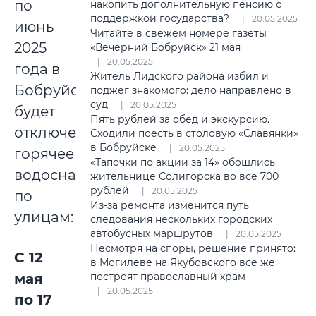
по
накопить дополнительную пенсию с
поддержкой государства?
20.05.2025
июнь
Читайте в свежем номере газеты
2025
«Вечерний Бобруйск» 21 мая
20.05.2025
года в
Житель Лидского района избил и
Бобруйске
поджег знакомого: дело направлено в
суд
20.05.2025
будет
Пять рублей за обед и экскурсию.
отключено
Сходили поесть в столовую «Славянки»
в Бобруйске
20.05.2025
горячее
«Тапочки по акции за 14» обошлись
водоснабжение
жительнице Солигорска во все 700
рублей
20.05.2025
по
Из-за ремонта изменится путь
улицам:
следования нескольких городских
автобусных маршрутов
20.05.2025
Несмотря на споры, решение принято:
С 12
в Могилеве на Якубовского все же
мая
построят православный храм
20.05.2025
по 17