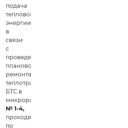
подача
тепловой
энергии
в
связи
с
проведением
планового
ремонта
теплотрасс
БТС в
микрорайонах
№ 1-4,
проходящих
по