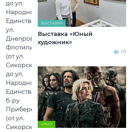
до ул.
Народного
Единства),
ВЫСТАВКИ
ул.
Выставка «Юный
Днепровской
художник»
Флотилии
113
(от ул.
Сикорского
до ул.
Народного
Единства),
б-ру
Приберезинскому
(от ул.
КИНО
Сикорского