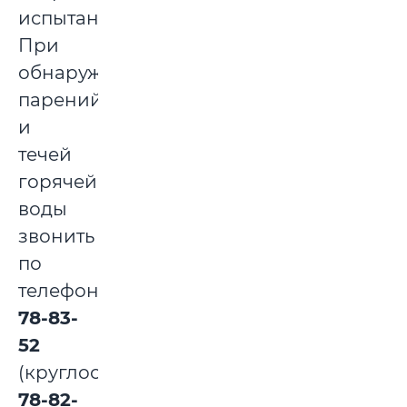
испытаний.
При
обнаружении
парений
и
течей
горячей
воды
звонить
по
телефонам:
78-83-
52
(круглосуточно),
78-82-