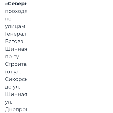
«Северный»
,
проходящих
по
улицам
Генерала
Батова,
Шинная,
пр-ту
Строителей
(от ул.
Сикорского
до ул.
Шинная),
ул.
Днепровской