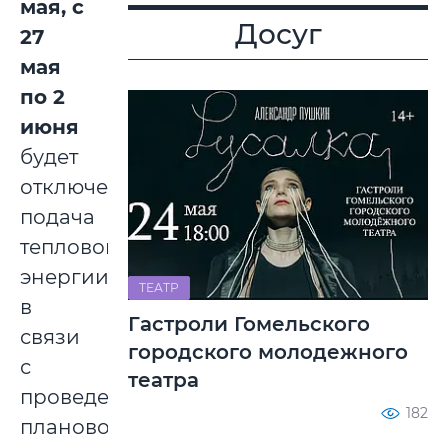
мая, с
Досуг
27
мая
по 2
июня
будет
отключена
подача
тепловой
энергии
ТЕАТР
в
Гастроли Гомельского
связи
городского молодежного
с
театра
проведением
182
планового