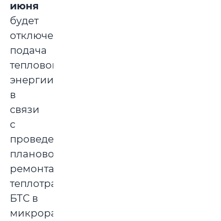
июня
будет
отключена
подача
тепловой
энергии
в
связи
с
проведением
планового
ремонта
теплотрасс
БТС в
микрорайонах