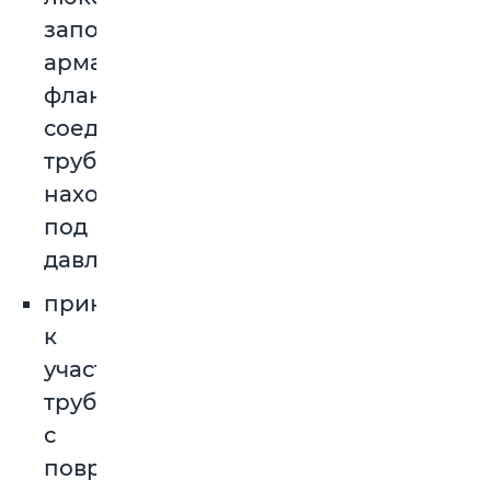
запорной
арматуры,
фланцевых
соединений
трубопроводов,
находящихся
под
давлением;
прикасаться
к
участкам
трубопроводов
с
поврежденной