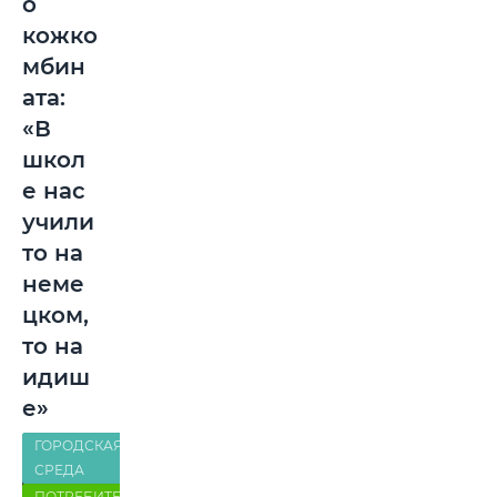
о
кожко
мбин
ата:
«В
школ
е нас
учили
то на
неме
цком,
то на
идиш
е»
ГОРОДСКАЯ
СРЕДА
ПОТРЕБИТЕЛЬ