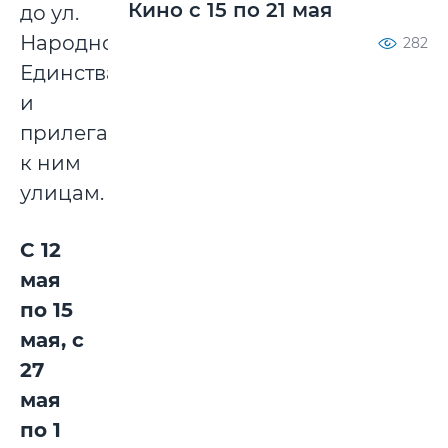
Кино с 15 по 21 мая
до ул.
Народного
282
Единства),
и
прилегающим
к ним
улицам.
С 12
мая
по 15
мая, с
27
мая
по 1