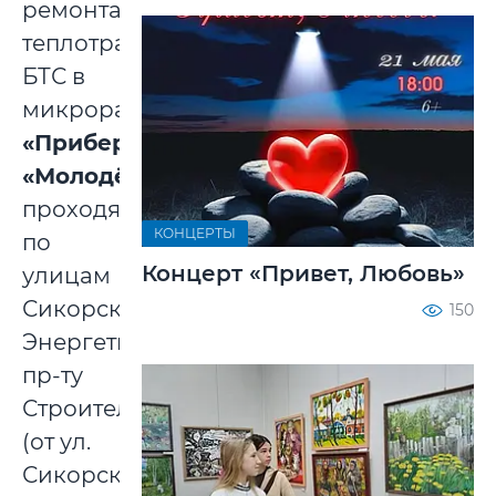
ремонта
теплотрасс
БТС в
микрорайонах,
«Приберезинский»
,
«Молодёжный»,
проходящих
КОНЦЕРТЫ
по
Концерт «Привет, Любовь»
улицам
Сикорского,
150
Энергетиков,
пр-ту
Строителей
(от ул.
Сикорского