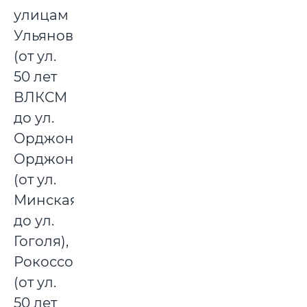
улицам
Ульяновская
(от ул.
50 лет
ВЛКСМ
до ул.
Орджоникидзе),
Орджоникидзе
(от ул.
Минская
до ул.
Гоголя),
Рокоссовского
(от ул.
50 лет