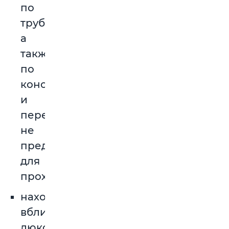
по
трубопроводам,
а
также
по
конструкциям
и
перекрытиям,
не
предназначенным
для
прохода;
находиться
вблизи
люков,