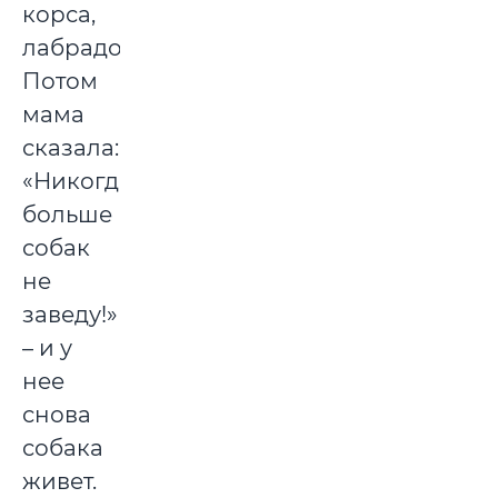
корса,
лабрадор.
Потом
мама
сказала:
«Никогда
больше
собак
не
заведу!»
– и у
нее
снова
собака
живет.