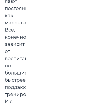
лают
постоянно,
как
маленькие.
Все,
конечно,
зависит
от
воспитания,
но
большие
быстрее
поддаюся
тренировке.
И с