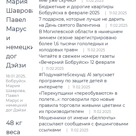
мне уже скучно»
11.02.2025
Бюджетные и дорогие квартиры
Бобруйска в феврале-2025
11.02.2025
7 подарков, которые лучше не дарить
на День святого Валентина
11.02.2025
В Могилевской области в нынешнем
зимнем сезоне зарегистрировано
более 1,6 тысячи гололедных и
холодовых травм
11.02.2025
Читайте в свежем номере газеты
«Вечерний Бобруйск» 12 февраля
11.02.2025
#Подумайте5секунд: А1 запускает
18.01.2025,
программу по защите детей в
Бобруйск.
Мария
интернете
11.02.2025
Шаврова,
«Перекупщики «переобуваются» в
Павел
полете…»: поговорили про новые
Марус и
немецкий
правила торговли живыми цветами с
дог Дэйзи
их производителем
11.02.2025
Мошенники от имени «Белпочты»
48 кг
рассылают сообщения с фишинговыми
ссылками
11.02.2025
веса