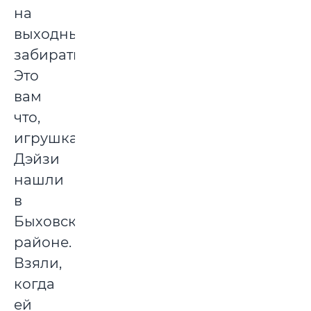
на
выходные
забирать.
Это
вам
что,
игрушка?!
Дэйзи
нашли
в
Быховском
районе.
Взяли,
когда
ей