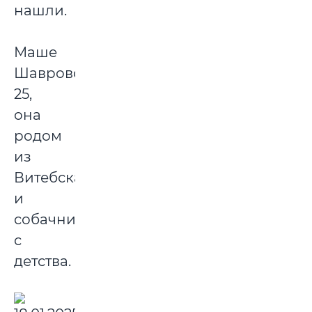
нашли.
Маше
Шавровой
25,
она
родом
из
Витебска
и
собачница
с
детства.