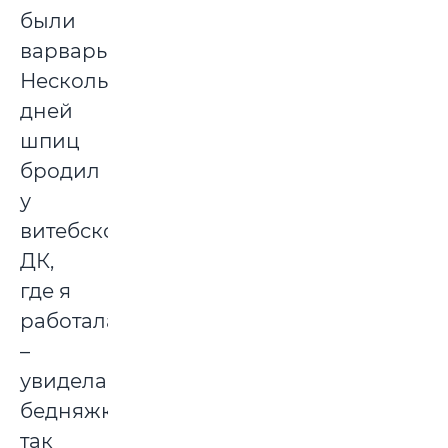
были
варвары.
Несколько
дней
шпиц
бродил
у
витебского
ДК,
где я
работала
–
увидела
бедняжку,
так