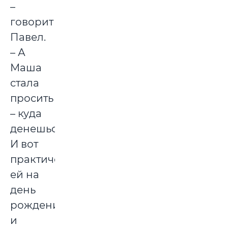
–
говорит
Павел.
– А
Маша
стала
просить
– куда
денешься.
И вот
практически
ей на
день
рождения
и