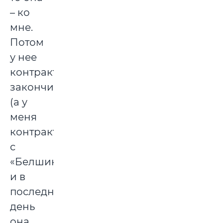
– ко
мне.
Потом
у нее
контракт
закончился
(а у
меня
контракт
с
«Белшиной»),
и в
последний
день
она