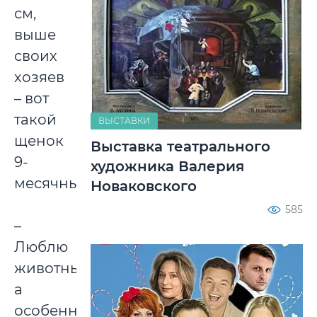
см,
выше
своих
хозяев
– вот
такой
ВЫСТАВКИ
щенок
Выставка театрального
9-
художника Валерия
месячный.
Новаковского
585
–
Люблю
животных,
а
особенно