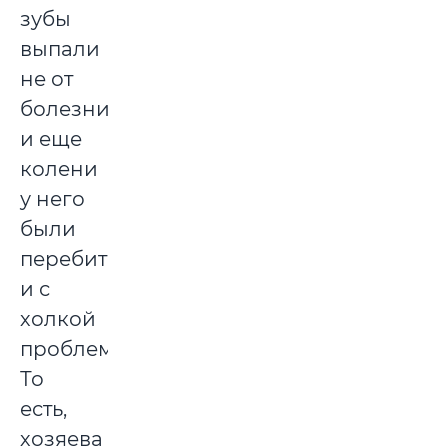
зубы
выпали
не от
болезни,
и еще
колени
у него
были
перебиты,
и с
холкой
проблемы...
То
есть,
хозяева