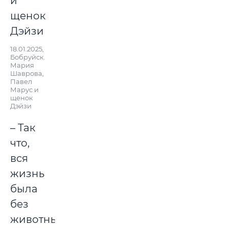
18.01.2025,
Бобруйск.
Мария
Шаврова,
Павел
Марус и
щенок
Дэйзи
– Так
что,
вся
жизнь
была
без
животных,