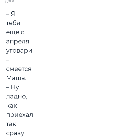
дога
– Я
тебя
еще с
апреля
уговаривала!
–
смеется
Маша.
– Ну
ладно,
как
приехала,
так
сразу