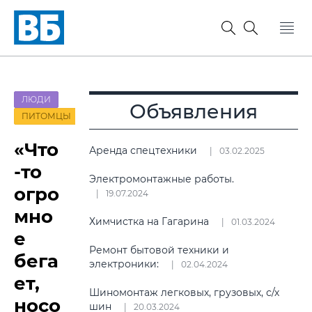
ЛЮДИ
Объявления
ПИТОМЦЫ
«Что
Аренда спецтехники
03.02.2025
-то
Электромонтажные работы.
огро
19.07.2024
мно
Химчистка на Гагарина
01.03.2024
е
Ремонт бытовой техники и
бега
электроники:
02.04.2024
ет,
Шиномонтаж легковых, грузовых, с/х
носо
шин
20.03.2024