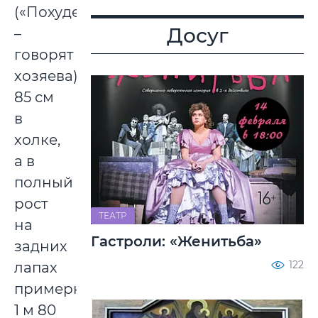
(«Похудела!»
Досуг
–
говорят
хозяева),
85 см
в
холке,
а в
полный
рост
ТЕАТР
на
Гастроли: «Женитьба»
задних
122
лапах
примерно
1 м 80