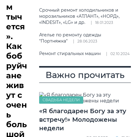
м
Срочный ремонт холодильников и
тыч
морозильников «АТЛАНТ», «НОРД»,
«INDESIT», «LG» и др.
18.01.2023
ется
».
Ателье по ремонту одежды
"Портняжка"
28.06.2023
Как
Ремонт стиральных машин
боб
02.10.2024
руйч
Важно прочитать
ане
жив
ут с
СВАДЬБА НЕДЕЛИ
очен
«Я благодарен Богу за эту
ь
встречу!» Молодожены
боль
недели
шой