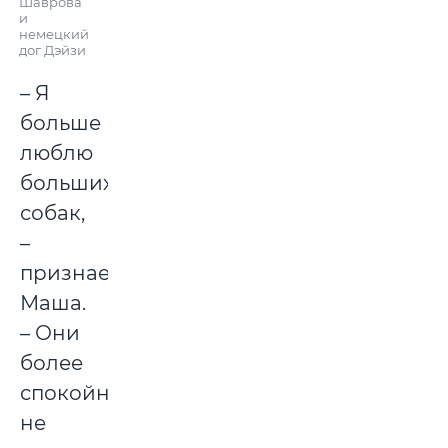
Шаврова
и
немецкий
дог Дэйзи
– Я
больше
люблю
больших
собак,
–
признается
Маша.
– Они
более
спокойные,
не