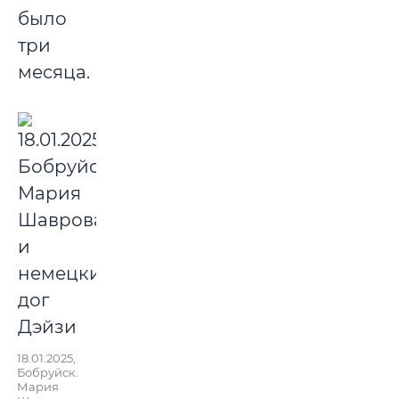
было
три
месяца.
18.01.2025,
Бобруйск.
Мария