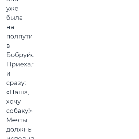
уже
была
на
полпути
в
Бобруйск.
Приехала
и
сразу:
«Паша,
хочу
собаку!»
Мечты
должны
исполняться