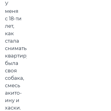
У
меня
с 18-ти
лет,
как
стала
снимать
квартиру,
была
своя
собака,
смесь
акито-
ину и
хаски.