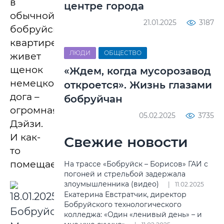
в
центре города
обычной
21.01.2025
3187
бобруйской
квартире
ЛЮДИ
ОБЩЕСТВО
живет
щенок
«Ждем, когда мусорозавод
немецкого
откроется». Жизнь глазами
дога –
бобруйчан
огромная
05.02.2025
3735
Дэйзи.
И как-
Свежие новости
то
помещается.
На трассе «Бобруйск – Борисов» ГАИ с
погоней и стрельбой задержала
злоумышленника (видео)
11.02.2025
Екатерина Евстратчик, директор
Бобруйского технологического
колледжа: «Один «ленивый день» – и