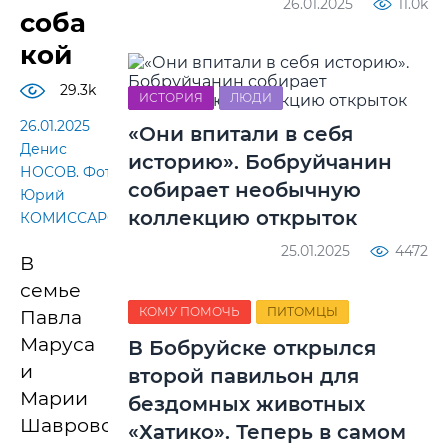
26.01.2025
11.0k
соба
кой
29.3k
ИСТОРИЯ
ЛЮДИ
26.01.2025
«Они впитали в себя
Денис
историю». Бобруйчанин
НОСОВ. Фото:
собирает необычную
Юрий
коллекцию открыток
КОМИССАРОВ
25.01.2025
4472
В
семье
КОМУ ПОМОЧЬ
ПИТОМЦЫ
Павла
Маруса
В Бобруйске открылся
и
второй павильон для
Марии
бездомных животных
Шавровой,
«Хатико». Теперь в самом