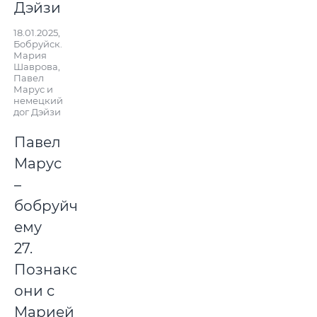
18.01.2025,
Бобруйск.
Мария
Шаврова,
Павел
Марус и
немецкий
дог Дэйзи
Павел
Марус
–
бобруйчанин,
ему
27.
Познакомились
они с
Марией