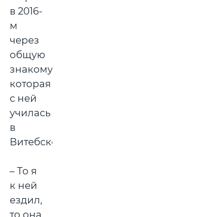
в 2016-
м
через
общую
знакомую,
которая
с ней
училась
в
Витебске.
– То я
к ней
ездил,
то она