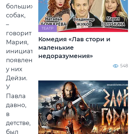
больших
собак,
–
ТЕАТР
говорит
Комедия «Лав стори и
Мария,
маленькие
инициатор
недоразумения»
появления
548
у них
Дейзи.
У
Павла
давно,
в
детстве,
был