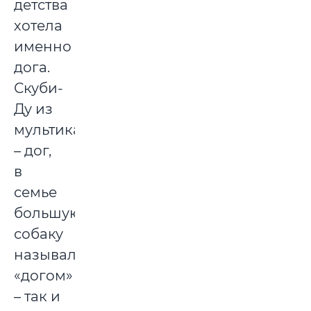
детства
хотела
именно
дога.
Скуби-
Ду из
мультика
– дог,
в
семье
большую
собаку
называли
«догом»
– так и