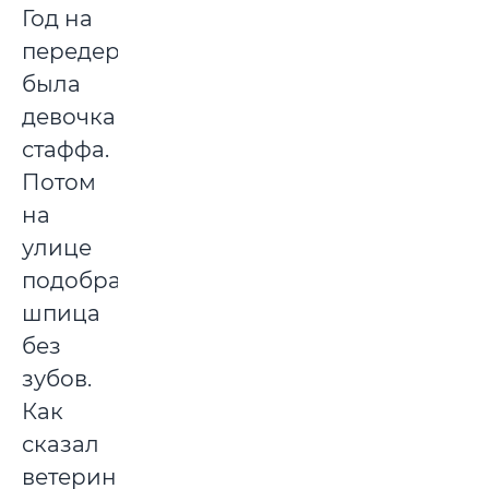
Год на
передержке
была
девочка
стаффа.
Потом
на
улице
подобрала
шпица
без
зубов.
Как
сказал
ветеринар,