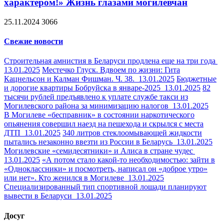
характером!» Жизнь глазами могилевчан
25.11.2024
3066
Свежие новости
Строительная амнистия в Беларуси продлена еще на три года
13.01.2025
Местечко Глуск. Вдвоем по жизни: Гита
Кацнельсон и Калман Фишман. Ч. 38.
13.01.2025
Бюджетные
и дорогие квартиры Бобруйска в январе-2025
13.01.2025
82
тысячи рублей предъявлено к уплате службе такси из
Могилевского района за минимизацию налогов
13.01.2025
В Могилеве «бесправник» в состоянии наркотического
опьянения совершил наезд на пешехода и скрылся с места
ДТП
13.01.2025
340 литров стеклоомывающей жидкости
пытались незаконно ввезти из России в Беларусь
13.01.2025
Могилевские «семидесятники» и Алиса в стране чудес
13.01.2025
«А потом стало какой-то необходимостью: зайти в
«Одноклассники» и посмотреть, написал он «доброе утро»
или нет». Кто женился в Могилеве
13.01.2025
Специализированный тип спортивной лошади планируют
вывести в Беларуси
13.01.2025
Досуг