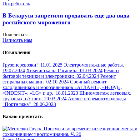
Потребитель
В Беларуси запретили продавать еще два вида
российского мороженого
Поделиться:
Написать нам
Объявления
Грузоперевозки!
11.01.2025
Электромонтажные работы.
19.07.2024
Химчистка на Гагарина
01.03.2024
Ремонт
бытовой техники и электроники:
02.04.2024
Ремонт
стиральных машин
02.10.2024
Срочный ремонт
холодильников и морозильников «АТЛАНТ», «НОРД»,
«INDESIT», «LG» и др.
18.01.2023
Шиномонтаж легковых,
грузовых, с/х шин
20.03.2024
Ателье по ремонту одежды
"Портняжка"
28.06.2023
Важно прочитать
Глуск
История