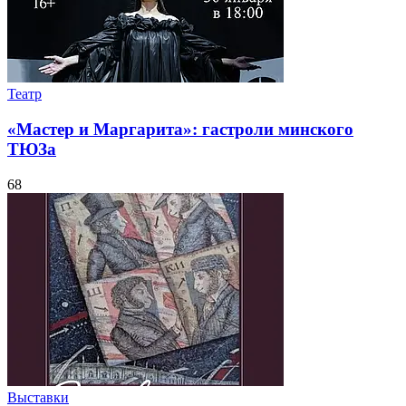
Театр
«Мастер и Маргарита»: гастроли минского
ТЮЗа
68
Выставки