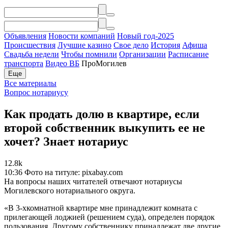
Объявления
Новости компаний
Новый год-2025
Происшествия
Лучшие казино
Свое дело
История
Афиша
Свадьба недели
Чтобы помнили
Организации
Расписание
транспорта
Видео ВБ
ПроМогилев
Еще
Все материалы
Вопрос нотариусу
Как продать долю в квартире, если
второй собственник выкупить ее не
хочет? Знает нотариус
12.8k
10:36
Фото на титуле: pixabay.com
На вопросы наших читателей отвечают нотариусы
Могилевского нотариального округа.
«В 3-хкомнатной квартире мне принадлежит комната с
прилегающей лоджией (решением суда), определен порядок
пользования. Другому собственнику принадлежат две другие