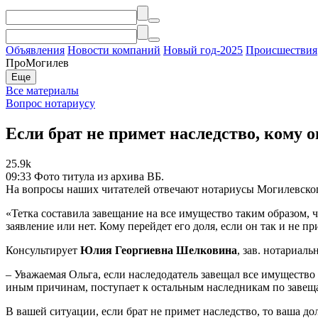
Объявления
Новости компаний
Новый год-2025
Происшествия
ПроМогилев
Еще
Все материалы
Вопрос нотариусу
Если брат не примет наследство, кому о
25.9k
09:33
Фото титула из архива ВБ.
На вопросы наших читателей отвечают нотариусы Могилевског
«Тетка составила завещание на все имущество таким образом, что
заявление или нет. Кому перейдет его доля, если он так и не п
Консультирует
Юлия Георгиевна Шелковина
, зав. нотариал
– Уважаемая Ольга, если наследодатель завещал все имущество
иным причинам, поступает к остальным наследникам по завещ
В вашей ситуации, если брат не примет наследство, то ваша доля