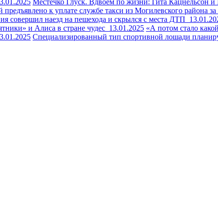
3.01.2025
Местечко Глуск. Вдвоем по жизни: Гита Кацнельсон 
й предъявлено к уплате службе такси из Могилевского района 
ния совершил наезд на пешехода и скрылся с места ДТП
13.01.20
ятники» и Алиса в стране чудес
13.01.2025
«А потом стало како
3.01.2025
Специализированный тип спортивной лошади планир