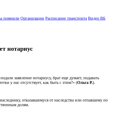
ы помнили
Организации
Расписание транспорта
Видео ВБ
яет нотариус
й подали заявление нотариусу, брат еще думает, подавать
тки у нас отсутствует, как быть с этим?» (
Ольга Р.
).
 наследнику, отказавшемуся от наследства или отпавшему по
ственным долям.