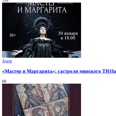
539
Театр
«Мастер и Маргарита»: гастроли минского ТЮЗ
68