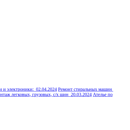
и и электроники:
02.04.2024
Ремонт стиральных машин
таж легковых, грузовых, с/х шин
20.03.2024
Ателье по