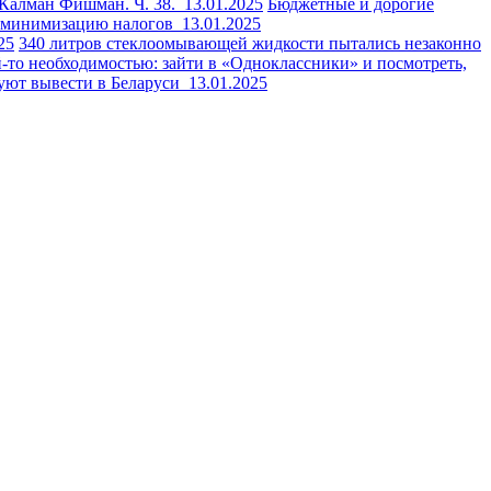
и Калман Фишман. Ч. 38.
13.01.2025
Бюджетные и дорогие
за минимизацию налогов
13.01.2025
25
340 литров стеклоомывающей жидкости пытались незаконно
й-то необходимостью: зайти в «Одноклассники» и посмотреть,
уют вывести в Беларуси
13.01.2025