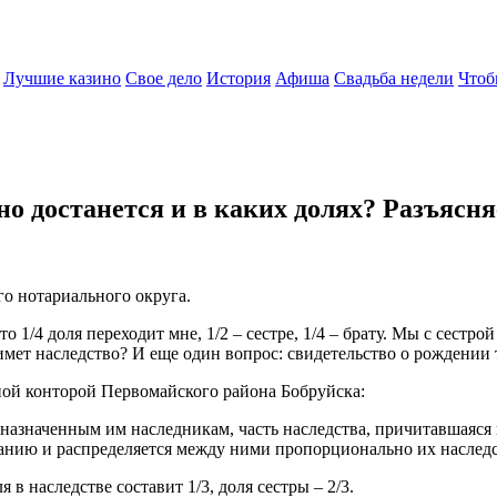
Лучшие казино
Свое дело
История
Афиша
Свадьба недели
Чтоб
но достанется и в каких долях? Разъясн
о нотариального округа.
 1/4 доля переходит мне, 1/2 – сестре, 1/4 – брату. Мы с сестро
римет наследство? И еще один вопрос: свидетельство о рождении те
ьной конторой Первомайского района Бобруйска:
 назначенным им наследникам, часть наследства, причитавшаяся
анию и распределяется между ними пропорционально их наслед
 в наследстве составит 1/3, доля сестры – 2/3.