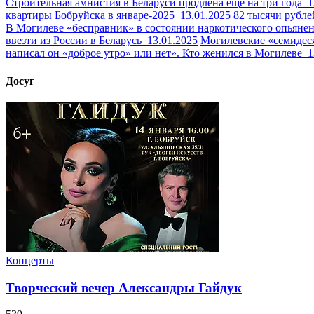
Строительная амнистия в Беларуси продлена еще на три года
1
квартиры Бобруйска в январе-2025
13.01.2025
82 тысячи рубле
В Могилеве «бесправник» в состоянии наркотического опьяне
ввезти из России в Беларусь
13.01.2025
Могилевские «семидес
написал он «доброе утро» или нет». Кто женился в Могилеве
1
Досуг
Концерты
Творческий вечер Александры Гайдук