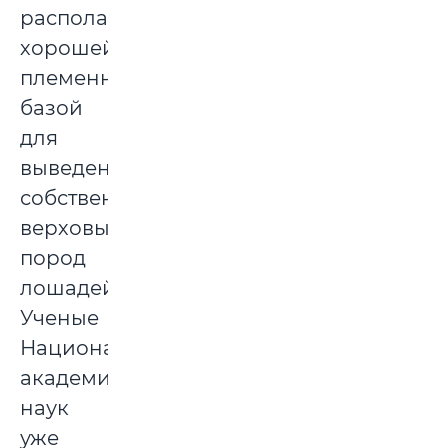
располагаем
хорошей
племенной
базой
для
выведения
собственных
верховых
пород
лошадей.
Ученые
Национальной
академии
наук
уже