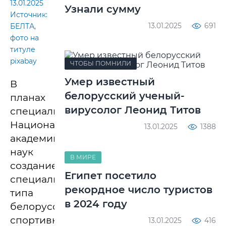
13.01.2025
Узнали сумму
Источник:
13.01.2025
691
БЕЛТА,
фото на
титуле
pixabay
ЧТОБЫ ПОМНИЛИ
Умер известный
В
белорусский ученый-
планах
вирусолог Леонид Титов
специалистов
Национальной
13.01.2025
1388
академии
наук
В МИРЕ
создание
Египет посетило
специализированного
рекордное число туристов
типа
в 2024 году
белорусской
спортивной
13.01.2025
416