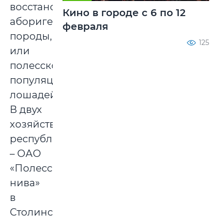
восстановлению
Кино в городе с 6 по 12
аборигенной
февраля
породы,
125
или
полесской
популяции
лошадей.
В двух
хозяйствах
республики
– ОАО
«Полесская
нива»
в
Столинском