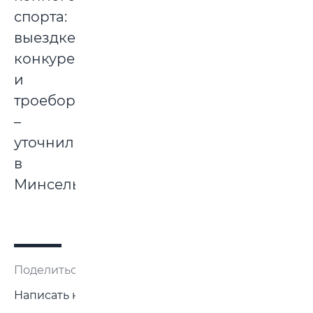
спорта:
выездке,
конкуре
и
троеборье»,
–
уточнили
в
Минсельхозпроде.
Поделиться:
Написать нам