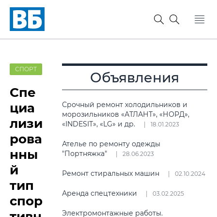
СПОРТ
Объявления
Спе
циа
Срочный ремонт холодильников и
морозильников «АТЛАНТ», «НОРД»,
лизи
«INDESIT», «LG» и др.
18.01.2023
рова
Ателье по ремонту одежды
нны
"Портняжка"
28.06.2023
й
Ремонт стиральных машин
02.10.2024
тип
Аренда спецтехники
03.02.2025
спор
тивн
Электромонтажные работы.