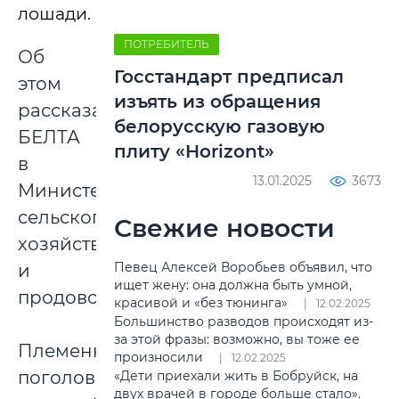
лошади.
ПОТРЕБИТЕЛЬ
Об
Госстандарт предписал
этом
изъять из обращения
рассказали
белорусскую газовую
БЕЛТА
плиту «Horizont»
в
13.01.2025
3673
Министерстве
сельского
Свежие новости
хозяйства
Певец Алексей Воробьев объявил, что
и
ищет жену: она должна быть умной,
продовольствия.
красивой и «без тюнинга»
12.02.2025
Большинство разводов происходят из-
за этой фразы: возможно, вы тоже ее
Племенное
произносили
12.02.2025
поголовье
«Дети приехали жить в Бобруйск, на
двух врачей в городе больше стало».