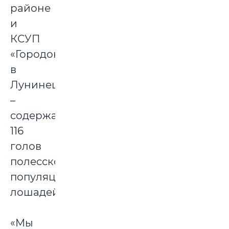
районе
и
КСУП
«Городокский»
в
Лунинецком
–
содержатся
116
голов
полесской
популяции
лошадей.
«Мы