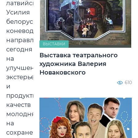
латвийская.
Усилия
белорусских
коневодов
направлены
ВЫСТАВКИ
сегодня
Выставка театрального
на
художника Валерия
улучшение
Новаковского
экстерьера
610
и
продуктивных
качеств
молодняка,
на
сохранение