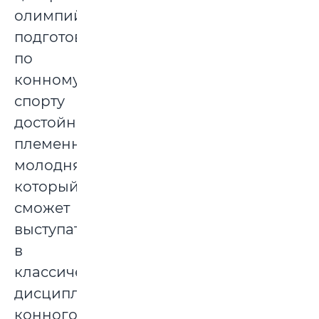
олимпийской
подготовки
по
конному
спорту
достойным
племенным
молодняком,
который
сможет
выступать
в
классических
дисциплинах
конного