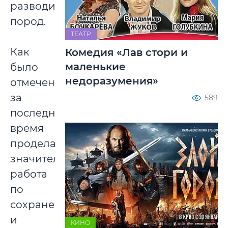
разводимых
пород.
ТЕАТР
Как
Комедия «Лав стори и
маленькие
было
недоразумения»
отмечено,
за
589
последнее
время
проделана
значительная
работа
по
сохранению
и
КИНО