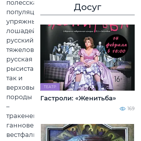
полесская
Досуг
популяция
упряжных
лошадей,
русский
тяжеловоз,
русская
рысистая,
так и
верховые
ТЕАТР
породы
Гастроли: «Женитьба»
–
169
тракененская,
ганноверская,
вестфальская,