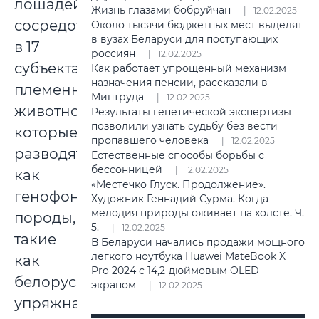
лошадей
Жизнь глазами бобруйчан
12.02.2025
сосредоточено
Около тысячи бюджетных мест выделят
в вузах Беларуси для поступающих
в 17
россиян
12.02.2025
субъектах
Как работает упрощенный механизм
назначения пенсии, рассказали в
племенного
Минтруда
12.02.2025
животноводства,
Результаты генетической экспертизы
позволили узнать судьбу без вести
которые
пропавшего человека
12.02.2025
разводят
Естественные способы борьбы с
бессонницей
12.02.2025
как
«Местечко Глуск. Продолжение».
генофондные
Художник Геннадий Сурма. Когда
мелодия природы оживает на холсте. Ч.
породы,
5.
12.02.2025
такие
В Беларуси начались продажи мощного
легкого ноутбука Huawei MateBook X
как
Pro 2024 с 14,2-дюймовым OLED-
белорусская
экраном
12.02.2025
упряжная,