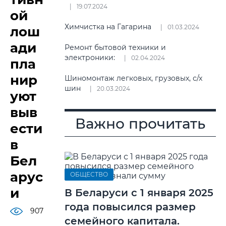
19.07.2024
ой
Химчистка на Гагарина
01.03.2024
лош
ади
Ремонт бытовой техники и
электроники:
02.04.2024
пла
нир
Шиномонтаж легковых, грузовых, с/х
шин
20.03.2024
уют
выв
Важно прочитать
ести
в
Бел
арус
ОБЩЕСТВО
и
В Беларуси с 1 января 2025
года повысился размер
907
семейного капитала.