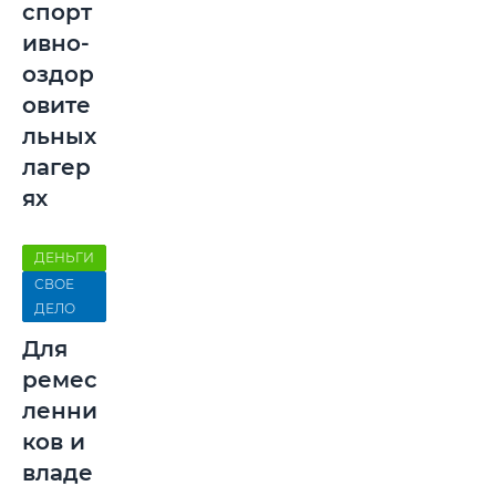
спорт
ивно-
оздор
овите
льных
лагер
ях
ДЕНЬГИ
СВОЕ
ДЕЛО
Для
ремес
ленни
ков и
владе