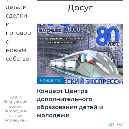
Досуг
детали
сделки
и
поговорил
с
новым
собственником.
КОНЦЕРТЫ
Концерт Центра
2020 г.
дополнительного
Бобруйский
образования детей и
район.
Загородный
молодежи
лагерь
«Ромашка».
367