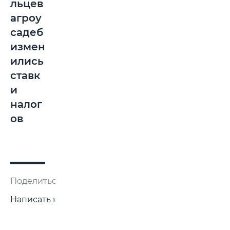
льцев
агроу
садеб
измен
ились
ставк
и
налог
ов
Поделиться:
Написать нам