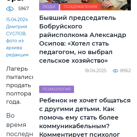
ЛЮДИ
ПОЗДРАВЛЕНИЯ
5967
Бывший председатель
15.04.2024
Бобруйского
Дмитрий
СУСЛОВ,
райисполкома Александр
фото из
Осипов: «Хотел стать
архива
педагогом, но выбрал
редакции
сельское хозяйство»
Лагерь
18.04.2025
8962
пытались
продать
ПСИХОЛОГИЯ
полтора
Ребенок не хочет общаться
года.
с другими детьми. Как
Во
помочь ему стать более
время
коммуникабельным?
последнего
Комментирует психолог