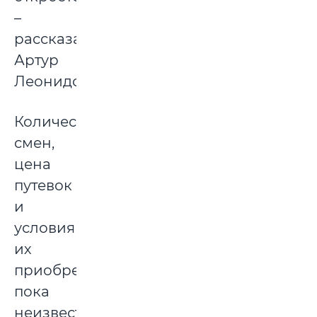
–
рассказал
Артур
Леонидович.
Количество
смен,
цена
путевок
и
условия
их
приобретения
пока
неизвестны.