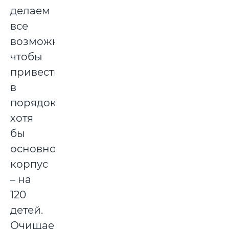
делаем
все
возможное,
чтобы
привести
в
порядок
хотя
бы
основной
корпус
– на
120
детей.
Очищаем,