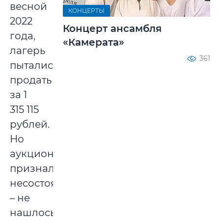
весной
КОНЦЕРТЫ
2022
Концерт ансамбля
года,
«Камерата»
лагерь
361
пытались
продать
за 1
315 115
рублей.
Но
аукцион
признали
несостоявшимся
– не
нашлось