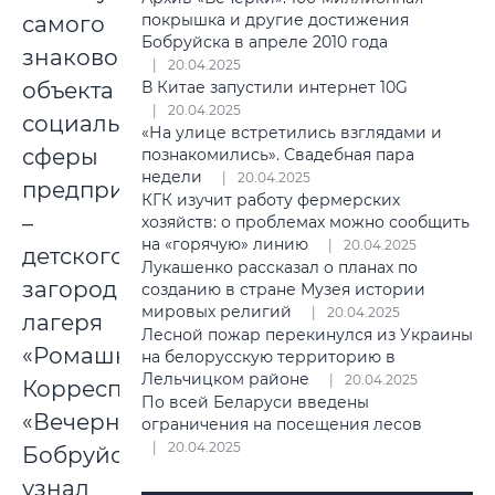
покрышка и другие достижения
самого
Бобруйска в апреле 2010 года
знакового
20.04.2025
объекта
В Китае запустили интернет 10G
20.04.2025
социальной
«На улице встретились взглядами и
сферы
познакомились». Свадебная пара
недели
20.04.2025
предприятия
КГК изучит работу фермерских
–
хозяйств: о проблемах можно сообщить
на «горячую» линию
20.04.2025
детского
Лукашенко рассказал о планах по
загородного
созданию в стране Музея истории
мировых религий
20.04.2025
лагеря
Лесной пожар перекинулся из Украины
«Ромашка».
на белорусскую территорию в
Лельчицком районе
20.04.2025
Корреспондент
По всей Беларуси введены
«Вечернего
ограничения на посещения лесов
20.04.2025
Бобруйска»
узнал