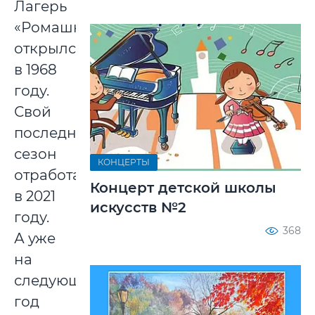
Лагерь
«Ромашка»
открылся
в 1968
году.
Свой
последний
сезон
КОНЦЕРТЫ
отработал
Концерт детской школы
в 2021
искусств №2
году.
368
А уже
на
следующий
год