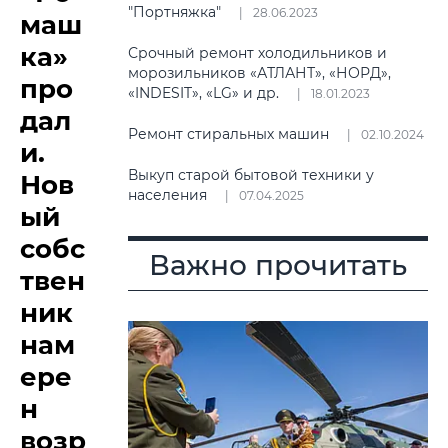
"Портняжка"
28.06.2023
маш
ка»
Срочный ремонт холодильников и
морозильников «АТЛАНТ», «НОРД»,
про
«INDESIT», «LG» и др.
18.01.2023
дал
Ремонт стиральных машин
02.10.2024
и.
Выкуп старой бытовой техники у
Нов
населения
07.04.2025
ый
собс
Важно прочитать
твен
ник
нам
ере
н
возр