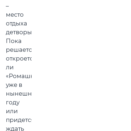
–
место
отдыха
детворы.
Пока
решается,
откроется
ли
«Ромашка»
уже в
нынешнем
году
или
придется
ждать