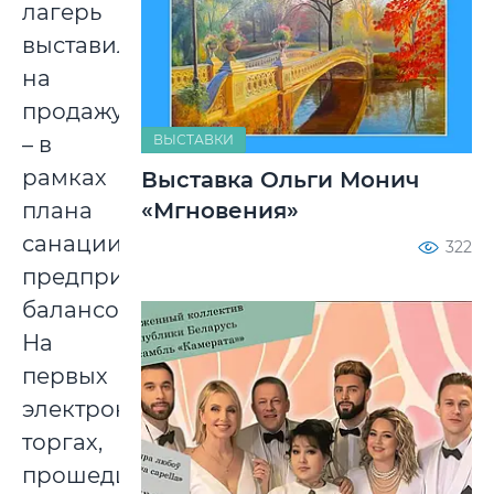
лагерь
выставили
на
продажу
ВЫСТАВКИ
– в
рамках
Выставка Ольги Монич
«Мгновения»
плана
санации
322
предприятия-
балансодержателя.
На
первых
электронных
торгах,
прошедших