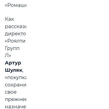
«Ромашкой».
Как
рассказал
директор
«Роялти
Групп
Л»
Артур
Шуляк
,
«покупка»
сохранит
свое
прежнее
назначение