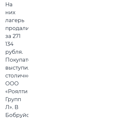
На
них
лагерь
продали
за 271
134
рубля.
Покупателем
выступило
столичное
ООО
«Роялти
Групп
Л». В
Бобруйском