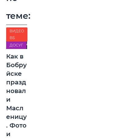
теме:
ВИДЕО
ВБ
ДОСУГ
Как в
Бобру
йске
празд
новал
и
Масл
еницу
. Фото
и