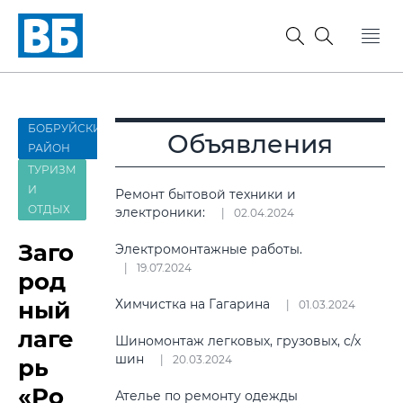
БОБРУЙСКИЙ
Объявления
РАЙОН
ТУРИЗМ
И
Ремонт бытовой техники и
ОТДЫХ
электроники:
02.04.2024
Заго
Электромонтажные работы.
19.07.2024
род
ный
Химчистка на Гагарина
01.03.2024
лаге
Шиномонтаж легковых, грузовых, с/х
шин
20.03.2024
рь
«Ро
Ателье по ремонту одежды