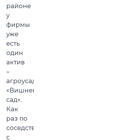
районе
у
фирмы
уже
есть
один
актив
–
агроусадьба
«Вишневый
сад».
Как
раз по
соседству
с