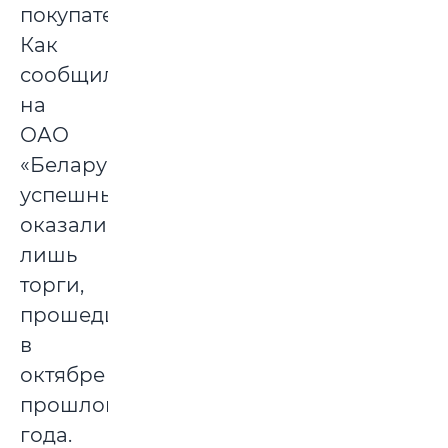
покупателей.
Как
сообщили
на
ОАО
«Беларусьрезинотехника»,
успешными
оказались
лишь
торги,
прошедшие
в
октябре
прошлого
года.