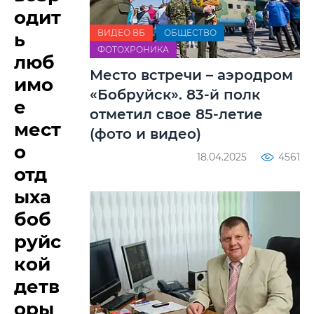
одит
ВИДЕО ВБ
ОБЩЕСТВО
ь
ФОТОХРОНИКА
люб
Место встречи – аэродром
имо
«Бобруйск». 83-й полк
е
отметил свое 85-летие
мест
(фото и видео)
о
18.04.2025
4561
отд
ыха
боб
руйс
кой
детв
оры