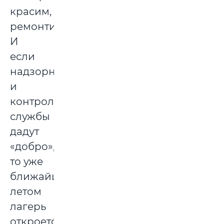
красим,
ремонтируем.
И
если
надзорные
и
контролирующие
службы
дадут
«добро»,
то уже
ближайшим
летом
лагерь
откроется,