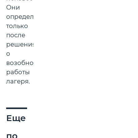
Они
определятся
только
после
решения
о
возобновлении
работы
лагеря.
Еще
по