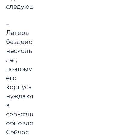
следующего.
–
Лагерь
бездействовал
несколько
лет,
поэтому
его
корпуса
нуждаются
в
серьезном
обновлении.
Сейчас