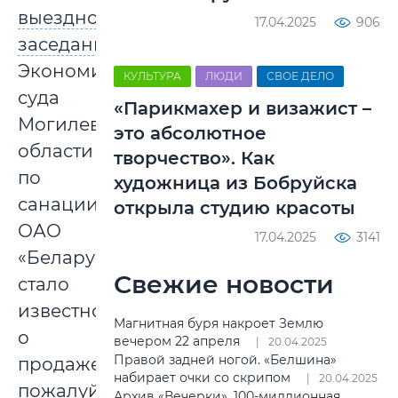
выездного
17.04.2025
906
заседания
Экономического
КУЛЬТУРА
ЛЮДИ
СВОЕ ДЕЛО
суда
«Парикмахер и визажист –
Могилевской
это абсолютное
области
творчество». Как
по
художница из Бобруйска
санации
открыла студию красоты
ОАО
17.04.2025
3141
«Беларусьрезинотехника»
Свежие новости
стало
известно
Магнитная буря накроет Землю
о
вечером 22 апреля
20.04.2025
Правой задней ногой. «Белшина»
продаже,
набирает очки со скрипом
20.04.2025
пожалуй,
Архив «Вечерки». 100-миллионная