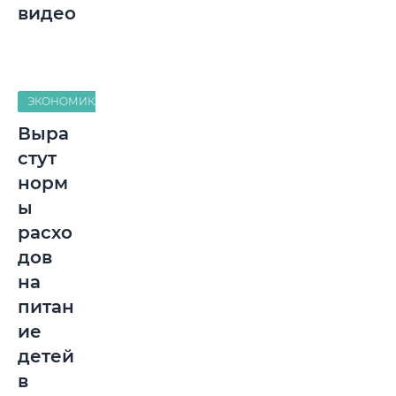
видео
ЭКОНОМИКА
Выра
стут
норм
ы
расхо
дов
на
питан
ие
детей
в