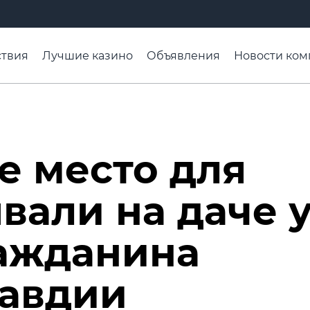
твия
Лучшие казино
Объявления
Новости ком
адьба недели
Чтобы помнили
Организации
Ра
е место для
вали на даче 
ражданина
лавдии