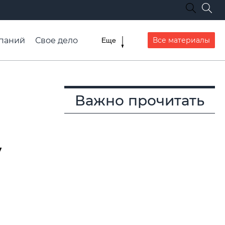
паний
Свое дело
Все материалы
Еще
списание транспорта
Важно прочитать
у