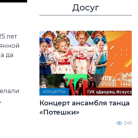
Досуг
5 лет
оянной
а да
делали
КОНЦЕРТЫ
,
Концерт ансамбля танца
«Потешки»
245