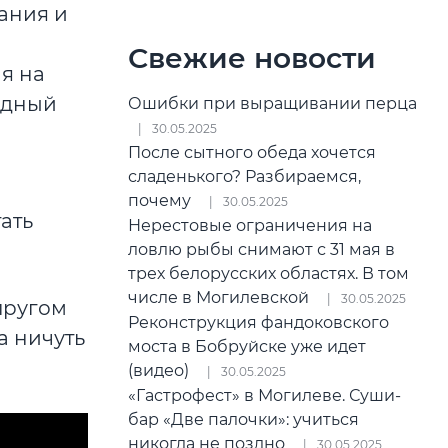
ания и
Свежие новости
я на
одный
Ошибки при выращивании перца
30.05.2025
После сытного обеда хочется
сладенького? Разбираемся,
почему
30.05.2025
ать
Нерестовые ограничения на
ловлю рыбы снимают с 31 мая в
трех белорусских областях. В том
числе в Могилевской
30.05.2025
пругом
Реконструкция фандоковского
а ничуть
моста в Бобруйске уже идет
(видео)
30.05.2025
«Гастрофест» в Могилеве. Суши-
бар «Две палочки»: учиться
никогда не поздно
30.05.2025