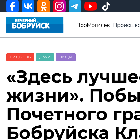
ПроМогилев
Происшес
История
Афиша
Св
Видео ВБ
ВИДЕО ВБ
ДАЧА
ЛЮДИ
«Здесь лучше
жизни». Побы
Почетного г
Бобруйска К