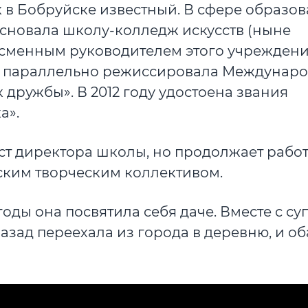
 в Бобруйске известный. В сфере образов
м основала школу-колледж искусств (ныне
ссменным руководителем этого учреждени
оды параллельно режиссировала Междунар
 дружбы». В 2012 году удостоена звания
а».
ст директора школы, но продолжает работ
ским творческим коллективом.
ды она посвятила себя даче. Вместе с су
назад переехала из города в деревню, и об