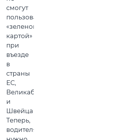
смогут
пользоваться
«зеленой
картой»
при
въезде
в
страны
ЕС,
Великабританию
и
Швейцарию.
Теперь,
водителям
нужно