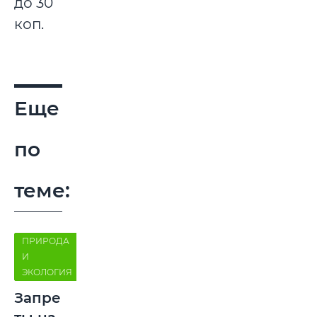
до 30
коп.
Еще
по
теме:
ПРИРОДА
И
ЭКОЛОГИЯ
Запре