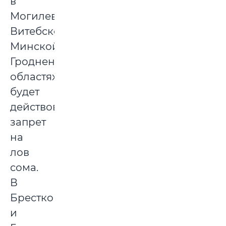
в
Могилевской,
Витебской,
Минской,
Гродненских
областях
будет
действовать
запрет
на
лов
сома.
В
Бресткой
и