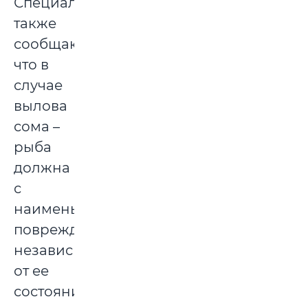
Специалисты
также
сообщают,
что в
случае
вылова
сома –
рыба
должна
с
наименьшими
повреждениями
независимо
от ее
состояния