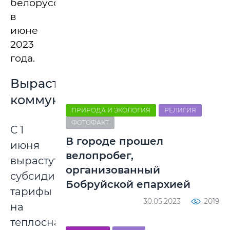
белорусов
в
июне
2023
года.
Вырастет
коммуналка
ПРИРОДА И ЭКОЛОГИЯ
РЕЛИГИЯ
ФОТОФАКТ
С 1
В городе прошел
июня
велопробег,
вырастут
организованный
субсидируемые
Бобруйской епархией
тарифы
30.05.2023
2019
на
теплоснабжение