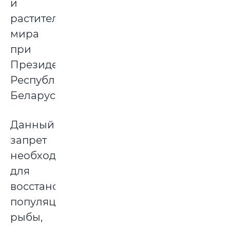
и
растительного
мира
при
Президенте
Республики
Беларусь.
Данный
запрет
необходим
для
восстановлении
популяции
рыбы,