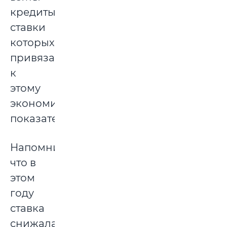
кредиты,
ставки
которых
привязаны
к
этому
экономическому
показателю.
Напомним,
что в
этом
году
ставка
снижалась