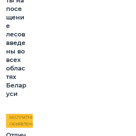
ты на
посе
щени
е
лесов
введе
ны во
всех
облас
тях
Белар
уси
БЕСПЛАТНЫЕ
ОБЪЯВЛЕНИЯ
Отлич