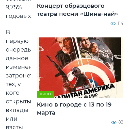
Концерт образцового
9,75%
театра песни «Шина-най»
годовых.
114
В
первую
очередь,
данное
изменение
затронет
тех, у
кого
КИНО
открыты
Кино в городе с 13 по 19
вклады
марта
или
82
взяты