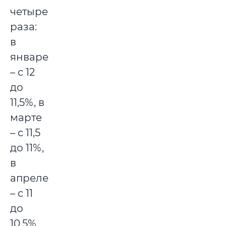
четыре
раза:
в
январе
– с 12
до
11,5%, в
марте
– с 11,5
до 11%,
в
апреле
– с 11
до
10,5%,