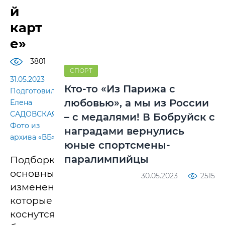
й
карт
е»
3801
СПОРТ
31.05.2023
Кто-то «Из Парижа с
Подготовила
любовью», а мы из России
Елена
САДОВСКАЯ.
– с медалями! В Бобруйск с
Фото из
наградами вернулись
архива «ВБ»
юные спортсмены-
паралимпийцы
Подборка
основных
30.05.2023
2515
изменений,
которые
коснутся