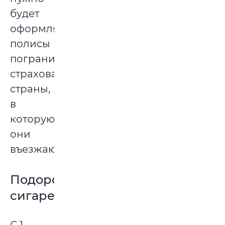
будет
оформлять
полисы
пограничного
страхования
страны,
в
которую
они
въезжают.
Подорожают
сигареты