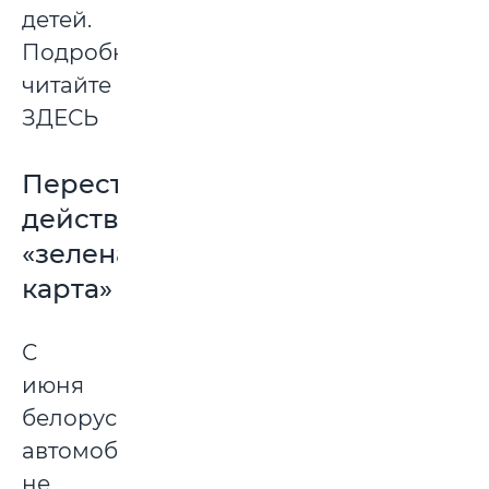
детей.
Подробнее
читайте
ЗДЕСЬ
Перестает
действовать
«зеленая
карта»
С
июня
белорусские
автомобилисты
не