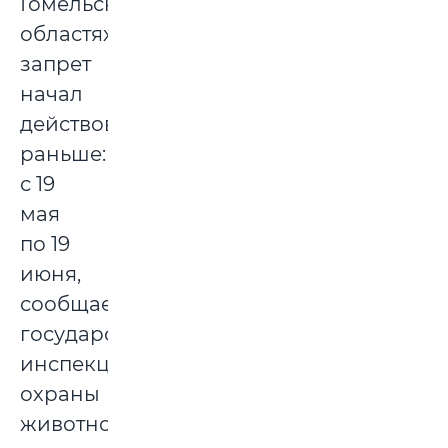
Гомельской
областях
запрет
начал
действовать
раньше:
с 19
мая
по 19
июня,
сообщает
государственная
инспекции
охраны
животного