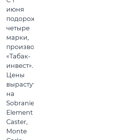
С 1
июня
подорожают
четыре
марки,
производимые
«Табак-
инвест».
Цены
вырастут
на
Sobranie
Element
Caster,
Monte