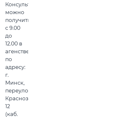
Консультацию
можно
получить
с 9.00
до
12.00 в
агенстве
по
адресу:
г.
Минск,
переулок
Краснозвездный,
12
(каб.