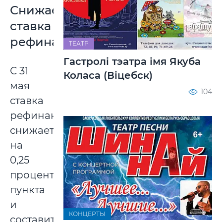
Снижается
ставка
рефинансирования
ТЕАТР
Гастролі тэатра імя Якуба
С 31
Коласа (Віцебск)
мая
104
ставка
рефинансирования
снижается
на
0,25
процентных
пункта
и
КОНЦЕРТЫ
составит