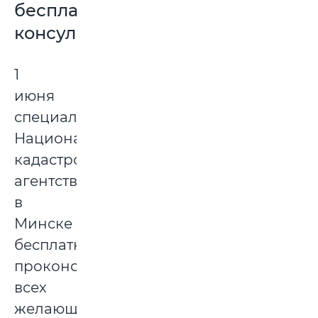
бесплатную
консультацию
1
июня
специалисты
Национального
кадастрового
агентства
в
Минске
бесплатно
проконсультируют
всех
желающих.