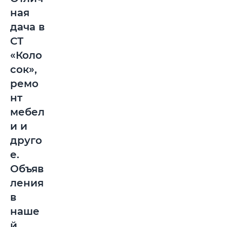
ная
дача в
СТ
«Коло
сок»,
ремо
нт
мебел
и и
друго
е.
Объяв
ления
в
наше
й