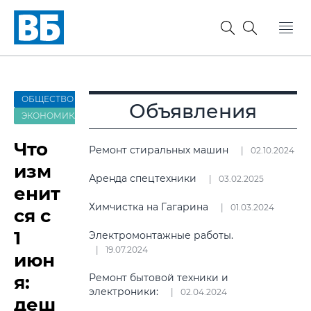
ОБЩЕСТВО
Объявления
ЭКОНОМИКА
Что
Ремонт стиральных машин
02.10.2024
изм
Аренда спецтехники
03.02.2025
енит
Химчистка на Гагарина
01.03.2024
ся с
1
Электромонтажные работы.
19.07.2024
июн
я:
Ремонт бытовой техники и
электроники:
02.04.2024
деш