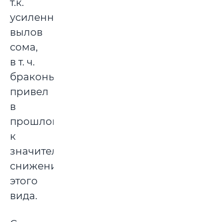
т.к.
усиленный
вылов
сома,
в т. ч.
браконьерский,
привел
в
прошлом
к
значительному
снижению
этого
вида.