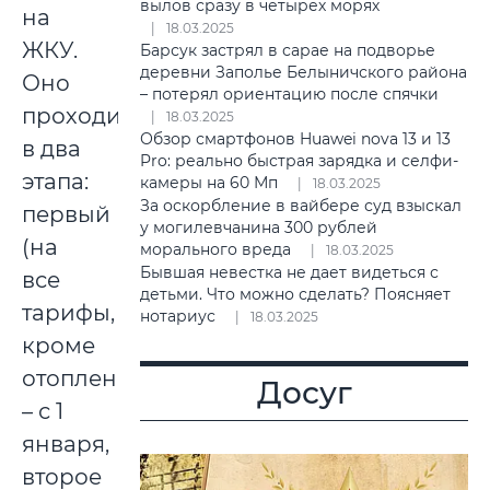
вылов сразу в четырех морях
на
18.03.2025
ЖКУ.
Барсук застрял в сарае на подворье
деревни Заполье Белыничского района
Оно
– потерял ориентацию после спячки
проходит
18.03.2025
Обзор смартфонов Huawei nova 13 и 13
в два
Pro: реально быстрая зарядка и селфи-
этапа:
камеры на 60 Мп
18.03.2025
За оскорбление в вайбере суд взыскал
первый
у могилевчанина 300 рублей
(на
морального вреда
18.03.2025
Бывшая невестка не дает видеться с
все
детьми. Что можно сделать? Поясняет
тарифы,
нотариус
18.03.2025
кроме
отопления)
Досуг
– с 1
января,
второе