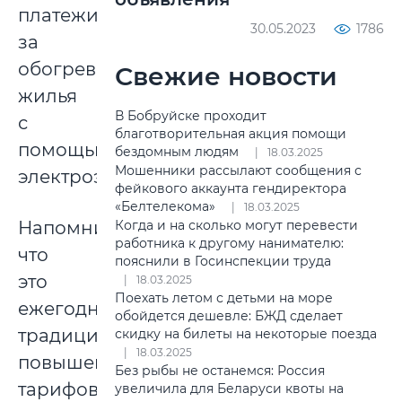
платежи
30.05.2023
1786
за
обогрев
Свежие новости
жилья
В Бобруйске проходит
с
благотворительная акция помощи
помощью
бездомным людям
18.03.2025
Мошенники рассылают сообщения с
электроэнергии.
фейкового аккаунта гендиректора
«Белтелекома»
18.03.2025
Напомним,
Когда и на сколько могут перевести
работника к другому нанимателю:
что
пояснили в Госинспекции труда
это
18.03.2025
Поехать летом с детьми на море
ежегодное
обойдется дешевле: БЖД сделает
традиционное
скидку на билеты на некоторые поезда
18.03.2025
повышение
Без рыбы не останемся: Россия
тарифов
увеличила для Беларуси квоты на