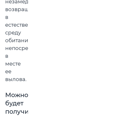
незамедлительно
возвращаться
в
естественную
среду
обитания
непосредственно
в
месте
ее
вылова.
Можно
будет
получить