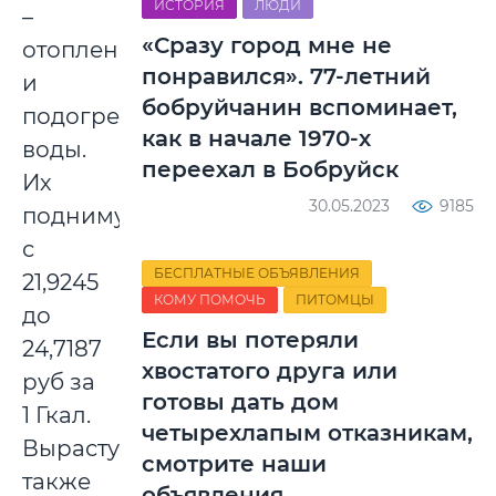
ИСТОРИЯ
ЛЮДИ
–
«Сразу город мне не
отопление
понравился». 77-летний
и
бобруйчанин вспоминает,
подогрев
как в начале 1970-х
воды.
переехал в Бобруйск
Их
30.05.2023
9185
поднимут
с
БЕСПЛАТНЫЕ ОБЪЯВЛЕНИЯ
21,9245
КОМУ ПОМОЧЬ
ПИТОМЦЫ
до
Если вы потеряли
24,7187
хвостатого друга или
руб за
готовы дать дом
1 Гкал.
четырехлапым отказникам,
Вырастут
смотрите наши
также
объявления