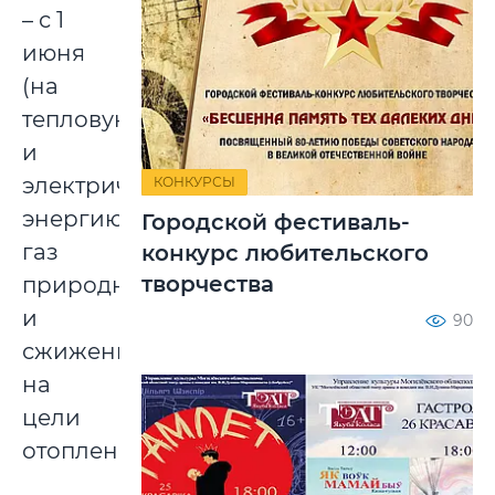
– с 1
июня
(на
тепловую
и
электрическую
КОНКУРСЫ
энергию,
Городской фестиваль-
газ
конкурс любительского
творчества
природный
и
90
сжиженный
на
цели
отопления).