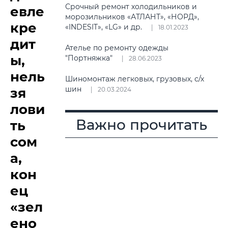
Срочный ремонт холодильников и
евле
морозильников «АТЛАНТ», «НОРД»,
кре
«INDESIT», «LG» и др.
18.01.2023
дит
Ателье по ремонту одежды
ы,
"Портняжка"
28.06.2023
нель
Шиномонтаж легковых, грузовых, с/х
шин
зя
20.03.2024
лови
Важно прочитать
ть
сом
а,
кон
ец
«зел
ено