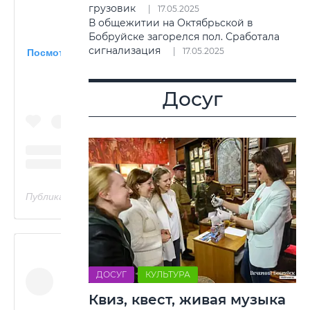
грузовик
17.05.2025
В общежитии на Октябрьской в
Бобруйске загорелся пол. Сработала
сигнализация
17.05.2025
Посмотреть эту публикацию в Instagram
Досуг
Публикация от Сергей Давыдов (@ser.dave)
ДОСУГ
КУЛЬТУРА
Квиз, квест, живая музыка