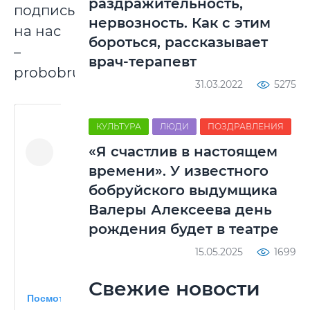
раздражительность,
подписывайтесь
нервозность. Как с этим
на нас
бороться, рассказывает
–
врач-терапевт
probobruisk.
31.03.2022
5275
КУЛЬТУРА
ЛЮДИ
ПОЗДРАВЛЕНИЯ
«Я счастлив в настоящем
времени». У известного
бобруйского выдумщика
Валеры Алексеева день
рождения будет в театре
15.05.2025
1699
Свежие новости
Посмотреть эту публикацию в Instagram