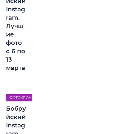
йский
Instag
ram.
Лучш
ие
фото
с 6 по
13
марта
ФОТОХРОНИКА
Бобру
йский
Instag
ram.