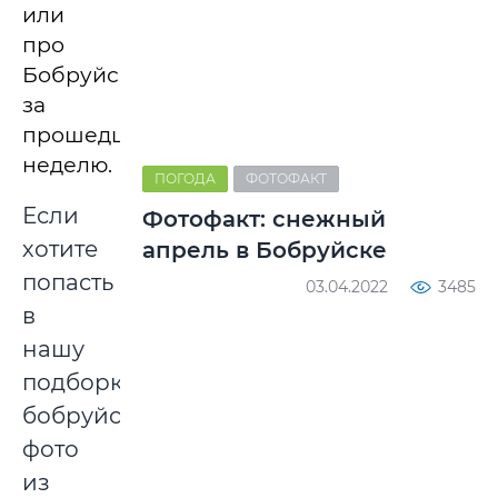
или
про
Бобруйск
за
прошедшую
неделю.
ПОГОДА
ФОТОФАКТ
Если
Фотофакт: снежный
хотите
апрель в Бобруйске
попасть
03.04.2022
3485
в
нашу
подборку
бобруйских
фото
из