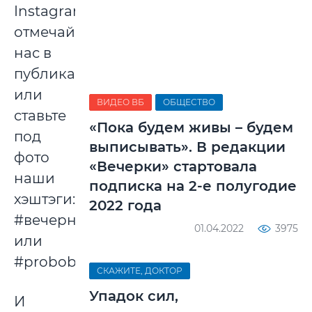
Instagram,
отмечайте
нас в
публикации
или
ВИДЕО ВБ
ОБЩЕСТВО
ставьте
«Пока будем живы – будем
под
выписывать». В редакции
фото
«Вечерки» стартовала
наши
подписка на 2-е полугодие
хэштэги:
2022 года
#вечернийбобруйск
01.04.2022
3975
или
#probobruisk.
СКАЖИТЕ, ДОКТОР
Упадок сил,
И