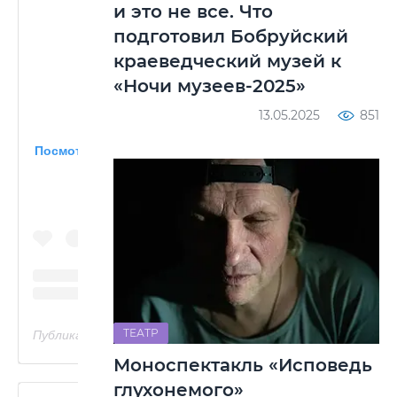
и это не все. Что
подготовил Бобруйский
краеведческий музей к
«Ночи музеев-2025»
13.05.2025
851
Посмотреть эту публикацию в Instagram
ТЕАТР
Публикация от Владимир Ломако (@vlomako)
Моноспектакль «Исповедь
глухонемого»