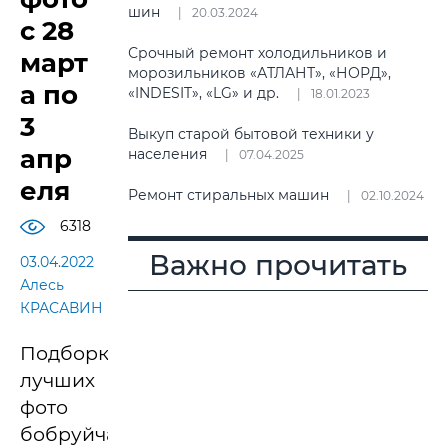
шин
20.03.2024
с 28
Срочный ремонт холодильников и
март
морозильников «АТЛАНТ», «НОРД»,
а по
«INDESIT», «LG» и др.
18.01.2023
3
Выкуп старой бытовой техники у
апр
населения
07.04.2025
еля
Ремонт стиральных машин
02.10.2024
6318
Важно прочитать
03.04.2022
Алесь
КРАСАВИН
Подборка
лучших
фото
бобруйчан