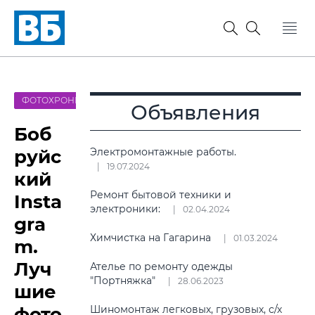
ФОТОХРОНИКА
Объявления
Боб
руйс
Электромонтажные работы.
19.07.2024
кий
Ремонт бытовой техники и
Insta
электроники:
02.04.2024
gra
Химчистка на Гагарина
01.03.2024
m.
Луч
Ателье по ремонту одежды
"Портняжка"
28.06.2023
шие
фото
Шиномонтаж легковых, грузовых, с/х