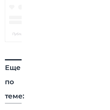
Публикация от VictoriaBen (@vikiminina)
Еще
по
теме: