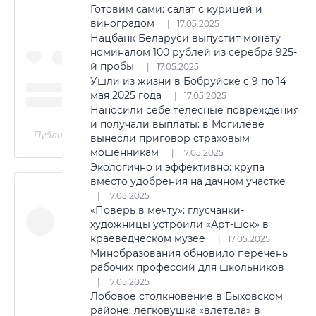
Готовим сами: салат с курицей и
виноградом
17.05.2025
Нацбанк Беларуси выпустит монету
номиналом 100 рублей из серебра 925-
й пробы
17.05.2025
Ушли из жизни в Бобруйске с 9 по 14
мая 2025 года
17.05.2025
Наносили себе телесные повреждения
и получали выплаты: в Могилеве
Публикация от Tanya 🤟🏻 (@tanya__t_l)
вынесли приговор страховым
мошенникам
17.05.2025
Экологично и эффективно: крупа
вместо удобрения на дачном участке
17.05.2025
«Поверь в мечту»: глусчанки-
художницы устроили «Арт-шок» в
краеведческом музее
17.05.2025
Минобразования обновило перечень
рабочих профессий для школьников
17.05.2025
Лобовое столкновение в Быховском
районе: легковушка «влетела» в