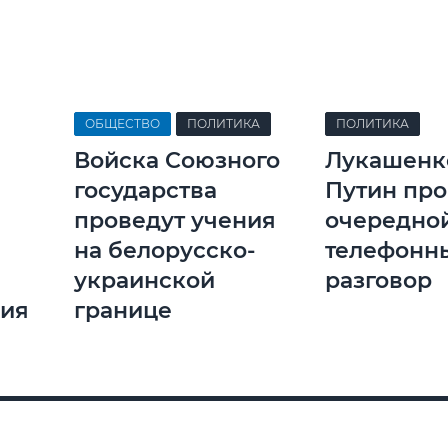
ОБЩЕСТВО
ПОЛИТИКА
ПОЛИТИКА
Войска Союзного
Лукашенк
государства
Путин пр
проведут учения
очередно
на белорусско-
телефонн
украинской
разговор
жия
границе