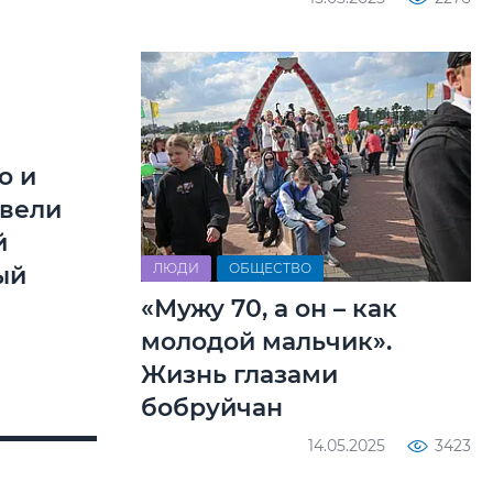
о и
овели
й
ЛЮДИ
ОБЩЕСТВО
ый
«Мужу 70, а он – как
молодой мальчик».
Жизнь глазами
бобруйчан
14.05.2025
3423