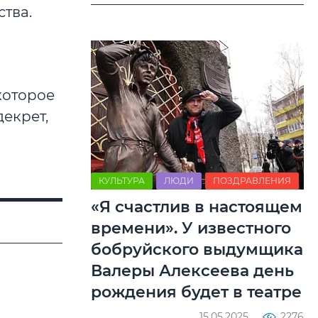
тва.
которое
екрет,
КУЛЬТУРА
ЛЮДИ
ПОЗДРАВЛЕНИЯ
«Я счастлив в настоящем
времени». У известного
бобруйского выдумщика
Валеры Алексеева день
рождения будет в театре
15.05.2025
2276