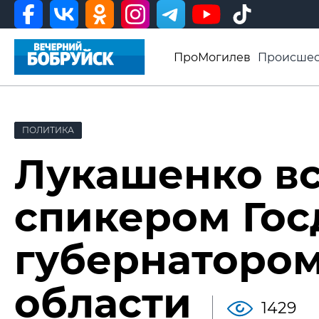
ПроМогилев
Происшес
История
Афиша
Св
Видео ВБ
ПОЛИТИКА
Лукашенко вс
спикером Гос
губернатором
области
1429