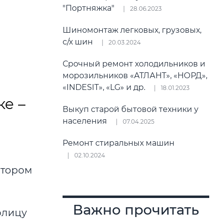
"Портняжка"
28.06.2023
Шиномонтаж легковых, грузовых,
с/х шин
20.03.2024
Срочный ремонт холодильников и
морозильников «АТЛАНТ», «НОРД»,
«INDESIT», «LG» и др.
18.01.2023
е –
Выкуп старой бытовой техники у
населения
07.04.2025
Ремонт стиральных машин
02.10.2024
атором
Важно прочитать
олицу