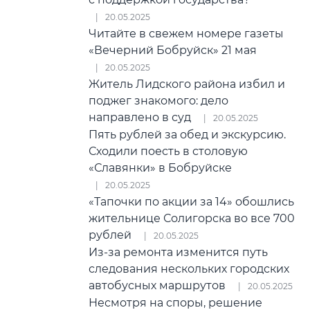
20.05.2025
Читайте в свежем номере газеты
«Вечерний Бобруйск» 21 мая
20.05.2025
Житель Лидского района избил и
поджег знакомого: дело
направлено в суд
20.05.2025
Пять рублей за обед и экскурсию.
Сходили поесть в столовую
«Славянки» в Бобруйске
20.05.2025
«Тапочки по акции за 14» обошлись
жительнице Солигорска во все 700
рублей
20.05.2025
Из-за ремонта изменится путь
следования нескольких городских
автобусных маршрутов
20.05.2025
Несмотря на споры, решение