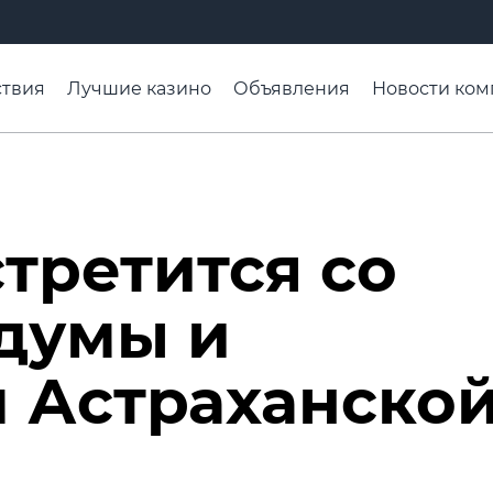
твия
Лучшие казино
Объявления
Новости ком
адьба недели
Чтобы помнили
Организации
Ра
третится со
думы и
 Астраханско