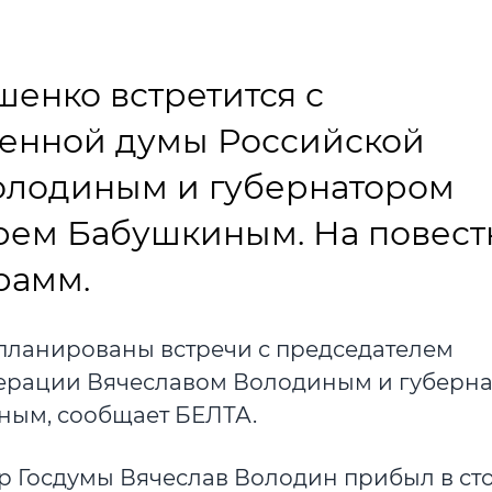
шенко встретится с
венной думы Российской
олодиным и губернатором
рем Бабушкиным. На повестк
рамм.
планированы встречи с председателем
дерации Вячеславом Володиным и губерн
ным, сообщает БЕЛТА.
р Госдумы Вячеслав Володин прибыл в ст