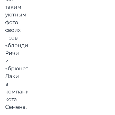
таким
уютным
фото
своих
псов
«блондина»
Ричи
и
«брюнета»
Лаки
в
компании
кота
Семена.