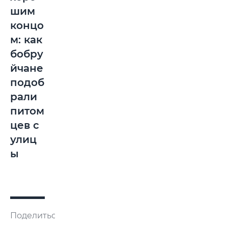
шим
концо
м: как
бобру
йчане
подоб
рали
питом
цев с
улиц
ы
Поделиться: