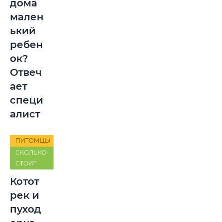
дома
мален
ький
ребен
ок?
Отвеч
ает
специ
алист
ПИТОМЦЫ
СКОЛЬКО
СТОИТ
Котот
рек и
пуход