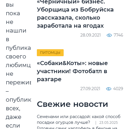
«Черничный» бизнес.
вы
Уборщица из Бобруйска
пока
рассказала, сколько
не
заработала на ягодах
нашли
28.09.2021
7746
в
публикациях
ПИТОМЦЫ
своего
«Собаки&Коты»: новые
любимца,
участники! Фотобатл в
не
разгаре
переживайте
27.09.2021
4029
–
опубликуем
Свежие новости
всех,
даже
Семенами или рассадой: какой способ
посадки огурцов лучше?
23.05.2025
если
Готовим сами: картофель в беконе на