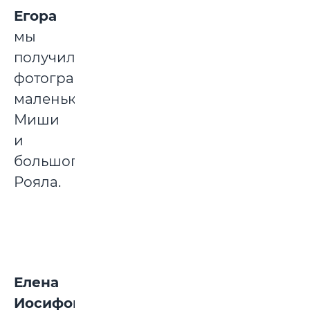
Егора
мы
получили
фотографии
маленького
Миши
и
большого
Рояла.
Елена
Иосифовна