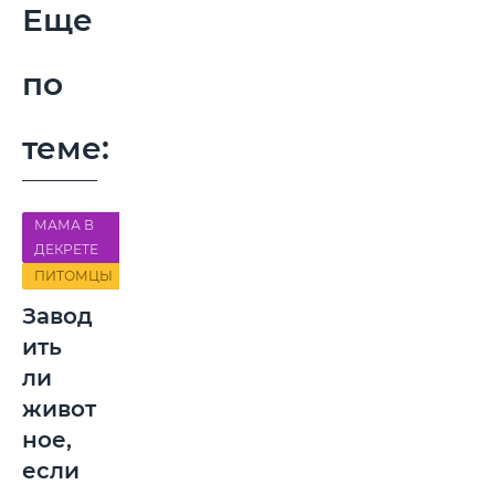
Еще
по
теме:
МАМА В
ДЕКРЕТЕ
ПИТОМЦЫ
Завод
ить
ли
живот
ное,
если