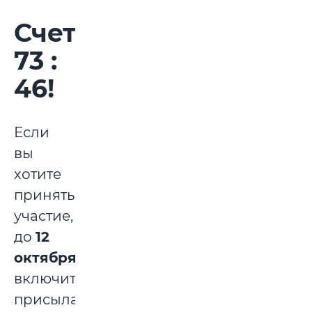
Счет:
73 :
46!
Если
вы
хотите
принять
участие,
до
12
октября
включительно
присылайте