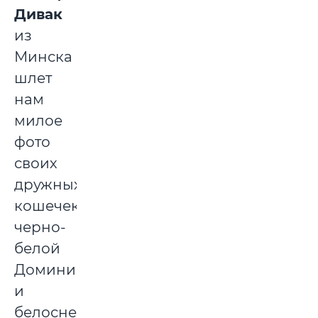
Дивак
из
Минска
шлет
нам
милое
фото
своих
дружных
кошечек:
черно-
белой
Доминики
и
белоснежной