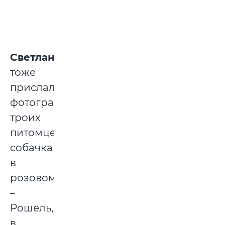
Светлана
тоже
прислала
фотографии
троих
питомцев:
собачка
в
розовом
–
Рошель,
в