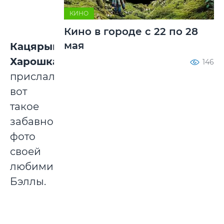
КИНО
Кино в городе с 22 по 28
мая
Кацярына
Харошка
146
прислала
вот
такое
забавное
фото
своей
любимицы
Бэллы.