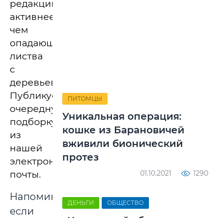
редакцию
активнее,
чем
опадающая
листва
с
деревьев.
Публикуем
ПИТОМЦЫ
очередную
Уникальная операция:
подборку
кошке из Барановичей
из
вживили бионический
нашей
протез
электронной
почты.
01.10.2021
1290
Напоминаем,
ДЕНЬГИ
ОБЩЕСТВО
если