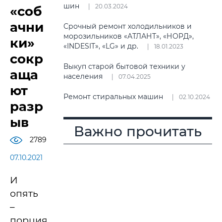
шин
20.03.2024
«соб
ачни
Срочный ремонт холодильников и
морозильников «АТЛАНТ», «НОРД»,
ки»
«INDESIT», «LG» и др.
18.01.2023
сокр
Выкуп старой бытовой техники у
аща
населения
07.04.2025
ют
Ремонт стиральных машин
02.10.2024
разр
ыв
Важно прочитать
2789
07.10.2021
И
опять
–
порция