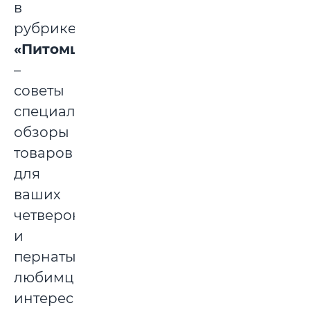
в
рубрике
«Питомцы»
–
советы
специалистов,
обзоры
товаров
для
ваших
четвероногих
и
пернатых
любимцев,
интересные