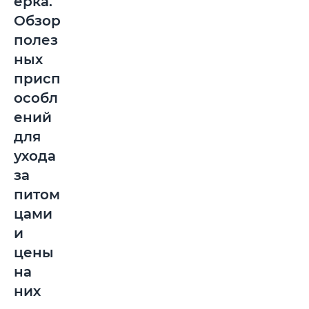
ерка.
Обзор
полез
ных
присп
особл
ений
для
ухода
за
питом
цами
и
цены
на
них