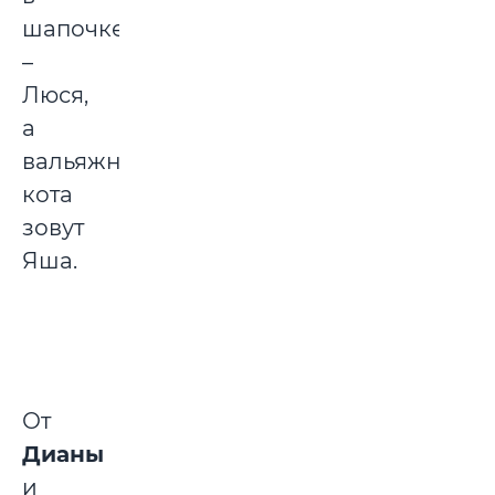
шапочке
–
Люся,
а
вальяжного
кота
зовут
Яша.
От
Дианы
и