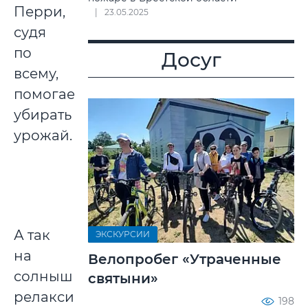
Перри,
23.05.2025
судя
по
Досуг
всему,
помогает
убирать
урожай.
А так
ЭКСКУРСИИ
на
Велопробег «Утраченные
солнышке
святыни»
релаксирует
198