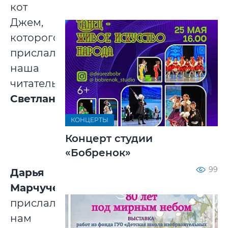
кот
Джем,
которого
прислала
наша
читательница
Светлана.
КОНЦЕРТЫ
Концерт студии
«Бобренок»
99
Дарья
Марчученко
прислала
нам