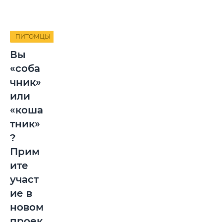
ПИТОМЦЫ
Вы
«соба
чник»
или
«коша
тник»
?
Прим
ите
участ
ие в
новом
проек