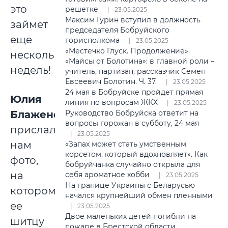
это
решетке
23.05.2025
Максим Гурин вступил в должность
займет
председателя Бобруйского
еще
горисполкома
23.05.2025
«Местечко Глуск. Продолжение».
несколько
«Майсы от Болотина»: в главной роли –
недель!
учитель, партизан, рассказчик Семен
Евсеевич Болотин. Ч. 37.
23.05.2025
24 мая в Бобруйске пройдет прямая
Юлия
линия по вопросам ЖКХ
23.05.2025
Блаженова
Руководство Бобруйска ответит на
вопросы горожан в субботу, 24 мая
прислала
23.05.2025
нам
«Запах может стать умственным
корсетом, который вдохновляет». Как
фото,
бобруйчанка случайно открыла для
на
себя ароматное хобби
23.05.2025
На границе Украины с Беларусью
котором
начался крупнейший обмен пленными
ее
23.05.2025
Двое маленьких детей погибли на
шитцу
пожаре в Брестской области