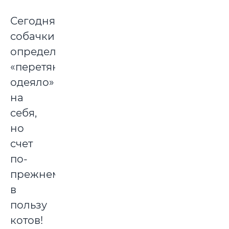
Сегодня
собачки
определенно
«перетянули
одеяло»
на
себя,
но
счет
по-
прежнему
в
пользу
котов!