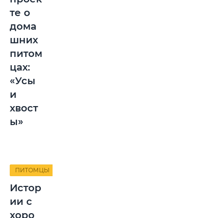
те о
дома
шних
питом
цах:
«Усы
и
хвост
ы»
ПИТОМЦЫ
Истор
ии с
хоро