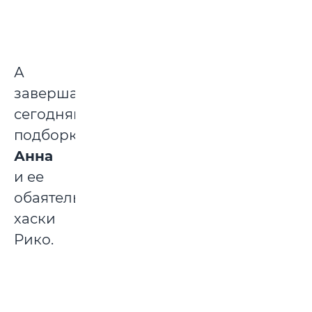
А
завершают
сегодняшнюю
подборку
Анна
и ее
обаятельный
хаски
Рико.