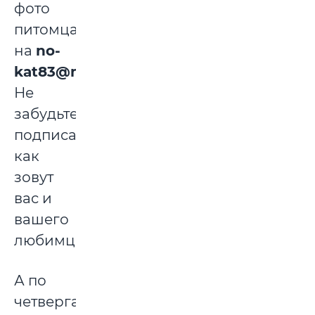
фото
питомца
на
no-
kat83@mail.ru
.
Не
забудьте
подписать,
как
зовут
вас и
вашего
любимца!
А по
четвергам