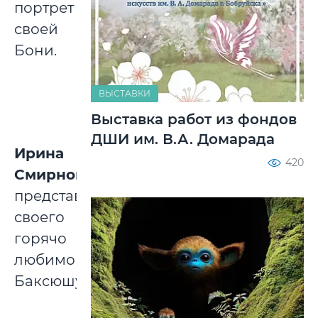
портрет
своей
Бони.
ВЫСТАВКИ
Выставка работ из фондов
ДШИ им. В.А. Домарада
Ирина
420
Смирнова
представляет
своего
горячо
любимого
Баксюшу.