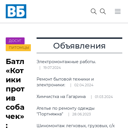
ДОСУГ
Объявления
ПИТОМЦЫ
Батл
Электромонтажные работы.
19.07.2024
«Кот
ики
Ремонт бытовой техники и
электроники:
02.04.2024
прот
ив
Химчистка на Гагарина
01.03.2024
соба
Ателье по ремонту одежды
"Портняжка"
чек»
28.06.2023
:
Шиномонтаж легковых, грузовых, с/х