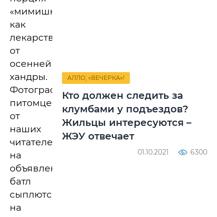
«мимишности»
как
лекарство
от
осенней
хандры.
АЛЛО, «ВЕЧЕРКА»!
Фотографии
Кто должен следить за
питомцев
клумбами у подъездов?
от
Жильцы интересуются –
наших
ЖЭУ отвечает
читателей
01.10.2021
6300
на
объявленный
батл
сыплются
на