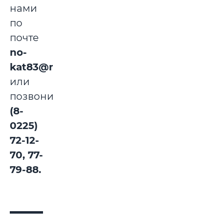
нами
по
почте
no-
kat83@mail.ru
или
позвоните
(8-
0225)
72-12-
70, 77-
79-88.