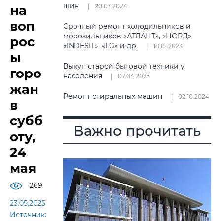
шин
на
20.03.2024
воп
Срочный ремонт холодильников и
морозильников «АТЛАНТ», «НОРД»,
рос
«INDESIT», «LG» и др.
18.01.2023
ы
Выкуп старой бытовой техники у
горо
населения
07.04.2025
жан
Ремонт стиральных машин
02.10.2024
в
субб
Важно прочитать
оту,
24
мая
269
23.05.2025
Источник: