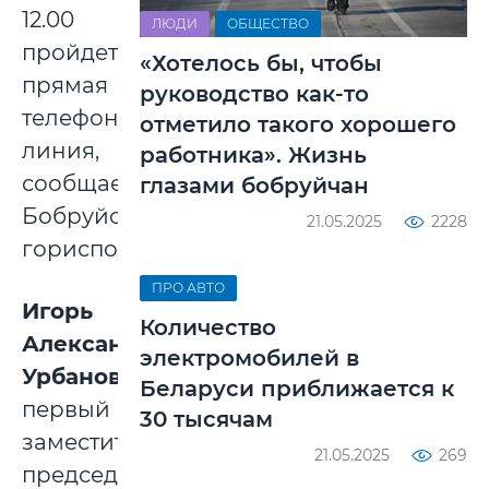
12.00
ЛЮДИ
ОБЩЕСТВО
пройдет
«Хотелось бы, чтобы
прямая
руководство как-то
телефонная
отметило такого хорошего
линия,
работника». Жизнь
сообщает
глазами бобруйчан
Бобруйский
21.05.2025
2228
горисполком.
ПРО АВТО
Игорь
Количество
Александрович
электромобилей в
Урбанович
,
Беларуси приближается к
первый
30 тысячам
заместитель
21.05.2025
269
председателя