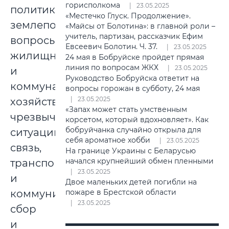
горисполкома
23.05.2025
политика,
«Местечко Глуск. Продолжение».
землепользование;
«Майсы от Болотина»: в главной роли –
учитель, партизан, рассказчик Ефим
вопросы
Евсеевич Болотин. Ч. 37.
23.05.2025
жилищного
24 мая в Бобруйске пройдет прямая
линия по вопросам ЖКХ
23.05.2025
и
Руководство Бобруйска ответит на
коммунального
вопросы горожан в субботу, 24 мая
23.05.2025
хозяйства,
«Запах может стать умственным
чрезвычайные
корсетом, который вдохновляет». Как
бобруйчанка случайно открыла для
ситуации,
себя ароматное хобби
23.05.2025
связь,
На границе Украины с Беларусью
начался крупнейший обмен пленными
транспорт
23.05.2025
и
Двое маленьких детей погибли на
коммуникации,
пожаре в Брестской области
23.05.2025
сбор
и