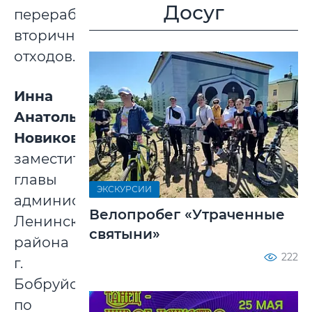
Досуг
переработка
вторичных
отходов.
Инна
Анатольевна
Новикова
,
заместитель
главы
ЭКСКУРСИИ
администрации
Велопробег «Утраченные
Ленинского
святыни»
района
222
г.
Бобруйска,
по