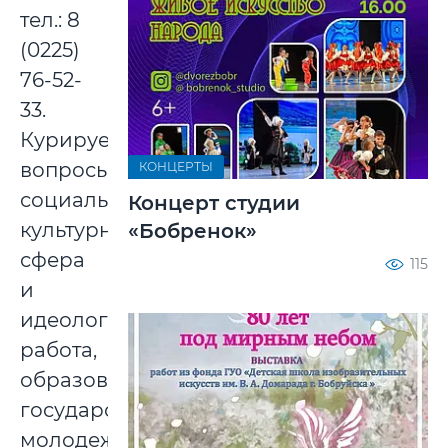
тел.: 8
(0225)
76-52-
33.
Курируемые
вопросы:
КОНЦЕРТЫ
социально-
Концерт студии
культурная
«Бобренок»
сфера
115
и
идеологическая
работа,
образование,
государственная
молодежная