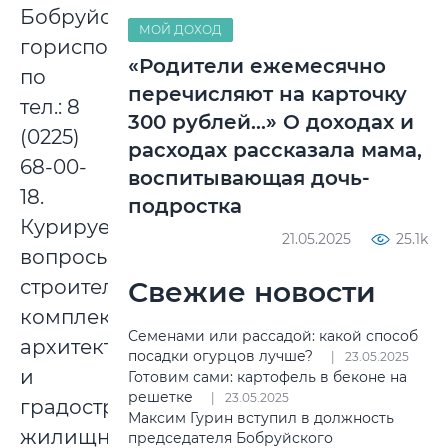
Бобруйского
МОЙ ДОХОД
горисполкома,
«Родители ежемесячно
по
перечисляют на карточку
тел.: 8
300 рублей…» О доходах и
(0225)
расходах рассказала мама,
68-00-
воспитывающая дочь-
18.
подростка
Курируемые
21.05.2025
25.1k
вопросы:
строительный
Свежие новости
комплекс,
Семенами или рассадой: какой способ
архитектура
посадки огурцов лучше?
23.05.2025
и
Готовим сами: картофель в беконе на
решетке
23.05.2025
градостроительство,
Максим Гурин вступил в должность
жилищная
председателя Бобруйского