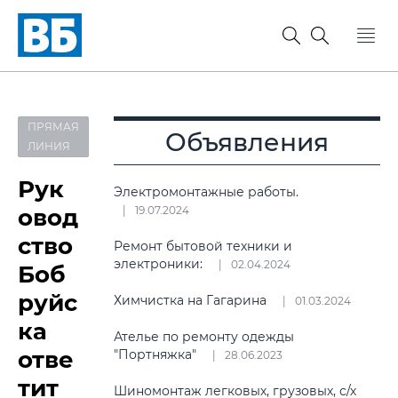
ПРЯМАЯ
Объявления
ЛИНИЯ
Рук
Электромонтажные работы.
овод
19.07.2024
ство
Ремонт бытовой техники и
электроники:
02.04.2024
Боб
руйс
Химчистка на Гагарина
01.03.2024
ка
Ателье по ремонту одежды
отве
"Портняжка"
28.06.2023
тит
Шиномонтаж легковых, грузовых, с/х