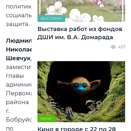
политика,
социальная
ВЫСТАВКИ
защита.
Выставка работ из фондов
ДШИ им. В.А. Домарада
Людмила
433
Николаевна
Шевчук
,
заместитель
главы
администрации
Первомайского
района
г.
Бобруйска
КИНО
по
Кино в городе с 22 по 28