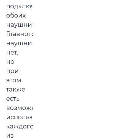
подключение
обоих
наушников.
Главного
наушника
нет,
но
при
этом
также
есть
возможность
использования
каждого
из