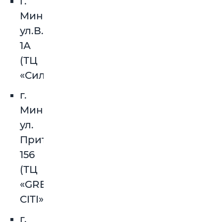
г.
Минск,
ул.В.Хоружей,
1А
(ТЦ
«Силуэт»)
г.
Минск,
ул.
Притыцкого,
156
(ТЦ
«GREEN
CITI»)
г.