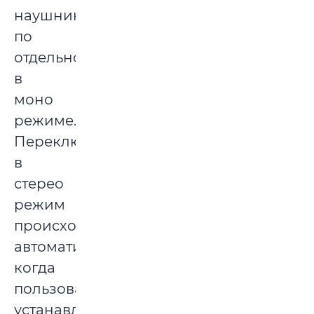
наушников
по
отдельности
в
моно
режиме.
Переключение
в
стерео
режим
происходит
автоматически,
когда
пользователь
устанавливает