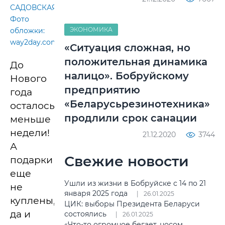
САДОВСКАЯ.
Фото
ЭКОНОМИКА
обложки:
way2day.com.
«Ситуация сложная, но
положительная динамика
До
налицо». Бобруйскому
Нового
предприятию
года
«Беларусьрезинотехника»
осталось
продлили срок санации
меньше
недели!
21.12.2020
3744
А
Свежие новости
подарки
еще
Ушли из жизни в Бобруйске с 14 по 21
не
января 2025 года
26.01.2025
куплены,
ЦИК: выборы Президента Беларуси
да и
состоялись
26.01.2025
«Что-то огромное бегает, носом