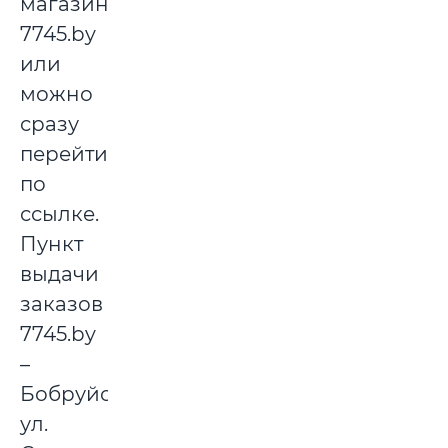
магазине
7745.by
или
можно
сразу
перейти
по
ссылке.
Пункт
выдачи
заказов
7745.by
–
Бобруйск,
ул.