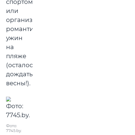
спортом
или
организовать
романтический
ужин
на
пляже
(осталось
дождаться
весны!).
Фото:
7745.by.