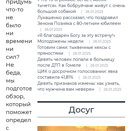
придумывать
тычется». Как бобруйчане живут с очень
что-то
большой собакой
26.01.2025
не
Лукашенко рассказал, что поздравил
Зенона Позняка с 80-летним юбилеем
было
26.01.2025
ни
«Я благодарен Богу за эту встречу!»
времени,
Молодожены недели
26.01.2025
Готовим сами: тыквенные кексы с
ни
пряностями
26.01.2025
сил?
Девять человек попали в больницу
Не
после ДТП в Гомеле
26.01.2025
ЦИК о досрочном голосовании: явка
беда,
составила 41,81%
26.01.2025
мы
Девять признаков измены: как узнать,
подготовили
что мужчина вам неверен
26.01.2025
обзор,
который
Досуг
поможет
определиться
с