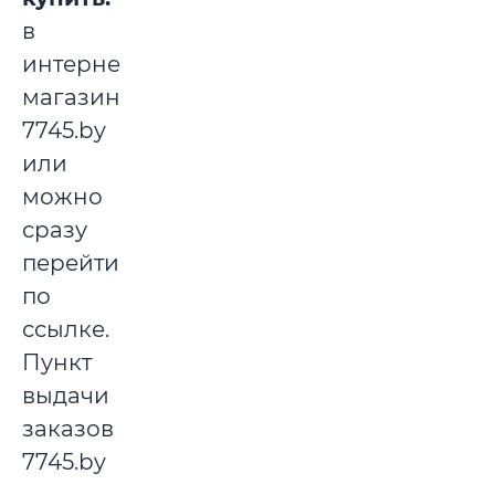
в
интернет-
магазине
7745.by
или
можно
сразу
перейти
по
ссылке.
Пункт
выдачи
заказов
7745.by