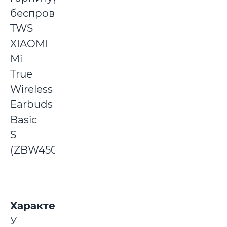
беспроводные
TWS
XIAOMI
Mi
True
Wireless
Earbuds
Basic
S
(ZBW4502GL).
Характеристика:
У