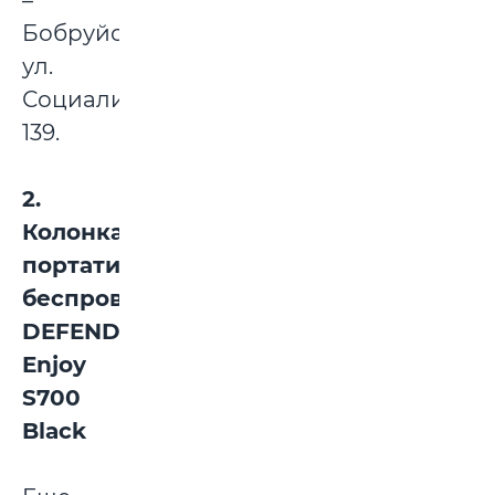
–
Бобруйск,
ул.
Социалистическая,
139.
2.
Колонка
портативная
беспроводная
DEFENDER
Enjoy
S700
Black