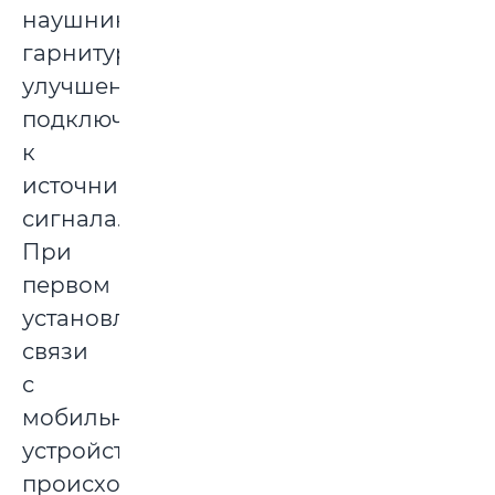
наушников-
гарнитуры
улучшенное
подключение
к
источникам
сигнала.
При
первом
установлении
связи
с
мобильным
устройством
происходит