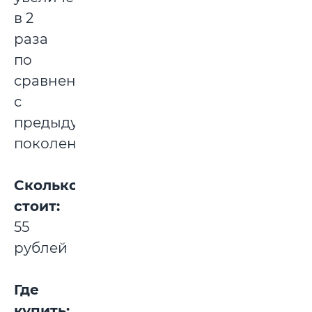
в 2
раза
по
сравнению
с
предыдущим
поколением.
Сколько
стоит:
55
рублей
Где
купить: