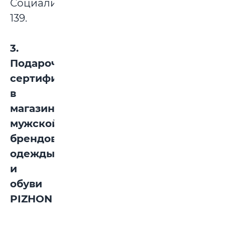
Социалистическая,
139.
3.
Подарочный
сертификат
в
магазин
мужской
брендовой
одежды
и
обуви
PIZHON