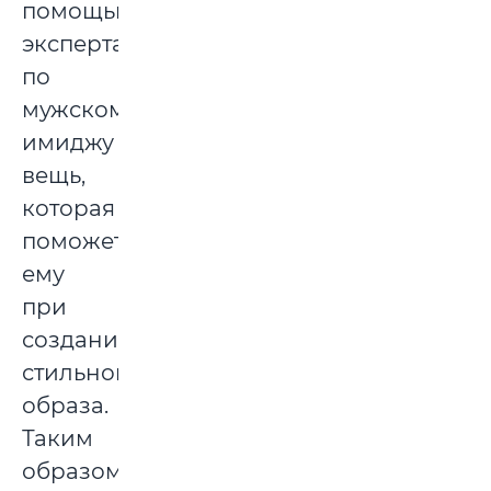
помощью
эксперта
по
мужскому
имиджу
вещь,
которая
поможет
ему
при
создании
стильного
образа.
Таким
образом,