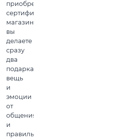
приобретая
сертификат
магазина,
вы
делаете
сразу
два
подарка:
вещь
и
эмоции
от
общения
и
правильно