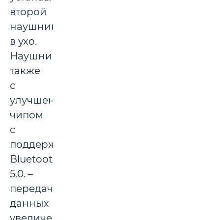
второй
наушник
в ухо.
Наушники
также
с
улучшенным
чипом
с
поддержкой
Bluetooth
5.0. –
передача
данных
увеличена