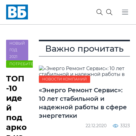
НОВЫЙ
Важно прочитать
ГОД
2021
ПОТРЕБИТЕЛЬ
ТОП
НОВОСТИ КОМПАНИЙ
-10
«Энерго Ремонт Сервис»:
иде
10 лет стабильной и
й
надежной работы в сфере
энергетики
под
арко
22.12.2020
3323