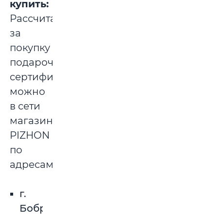
купить:
Рассчитаться
за
покупку
подарочным
сертификатом
можно
в сети
магазинов
PIZHON
по
адресам:
г.
Бобруйск,