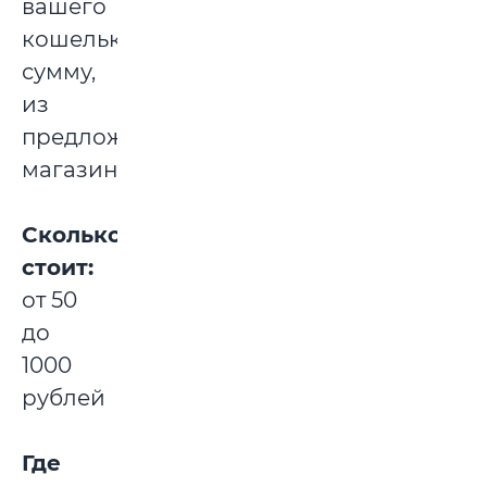
вашего
кошелька
сумму,
из
предложенных
магазином.
Сколько
стоит:
от 50
до
1000
рублей
Где