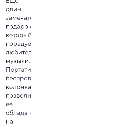
Еще
один
замечательный
подарок,
который
порадует
любителей
музыки.
Портативная
беспроводная
колонка
позволит
ее
обладателю
на