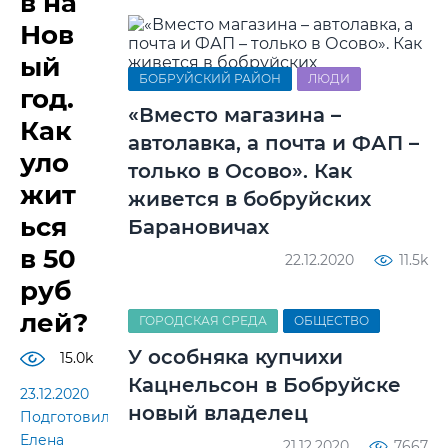
в на
Нов
ый
БОБРУЙСКИЙ РАЙОН
ЛЮДИ
год.
«Вместо магазина –
Как
автолавка, а почта и ФАП –
уло
только в Осово». Как
жит
живется в бобруйских
ься
Барановичах
в 50
22.12.2020
11.5k
руб
лей?
ГОРОДСКАЯ СРЕДА
ОБЩЕСТВО
У особняка купчихи
15.0k
Кацнельсон в Бобруйске
23.12.2020
новый владелец
Подготовила
Елена
21.12.2020
7667