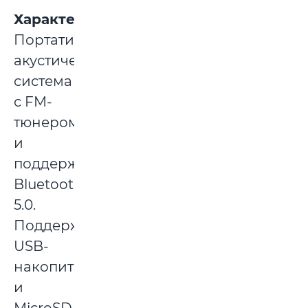
Характеристика:
Портативная
акустическая
система
с FM-
тюнером
и
поддержкой
Bluetooth
5.0.
Поддержка
USB-
накопителей
и