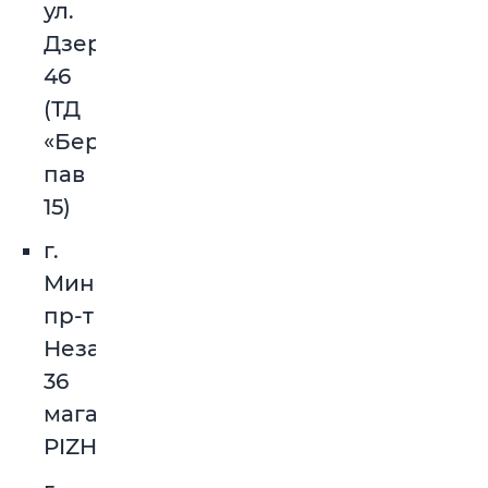
ул.
Дзержинского,
46
(ТД
«Березина»,
пав
15)
г.
Минск,
пр-т
Независимости,
36
магазин
PIZHON