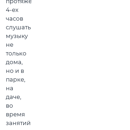
протяжении
4-ех
часов
слушать
музыку
не
только
дома,
но и в
парке,
на
даче,
во
время
занятий