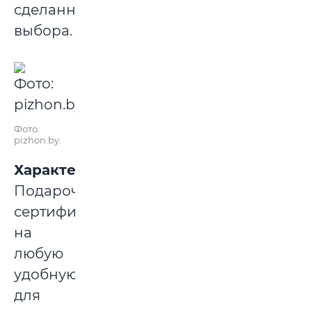
сделанного
выбора.
Фото:
pizhon.by.
Характеристика:
Подарочный
сертификат
на
любую
удобную
для