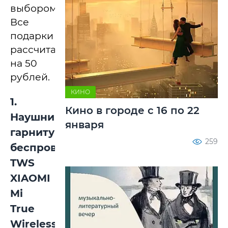
выбором.
Все
подарки
рассчитаны
на 50
рублей.
КИНО
1.
Кино в городе с 16 по 22
Наушники-
января
гарнитура
259
беспроводные
TWS
XIAOMI
Mi
True
Wireless