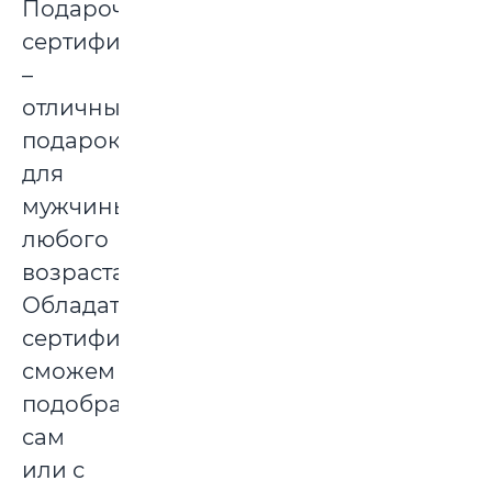
Подарочный
сертификат
–
отличный
подарок
для
мужчины
любого
возраста.
Обладатель
сертификата
сможем
подобрать
сам
или с