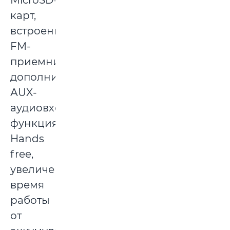
MicroSD-
карт,
встроенный
FM-
приемник,
дополнительный
АUX-
аудиовход,
функция
Hands
free,
увеличенное
время
работы
от