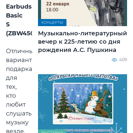
Earbuds
Basic
КОНЦЕРТЫ
S
(ZBW4502GL)
Музыкально-литературный
вечер к 225-летию со дня
рождения А.С. Пушкина
Отличный
вариант
409
подарка
для
тех,
кто
любит
слушать
музыку
везде,
ВЫСТАВКИ