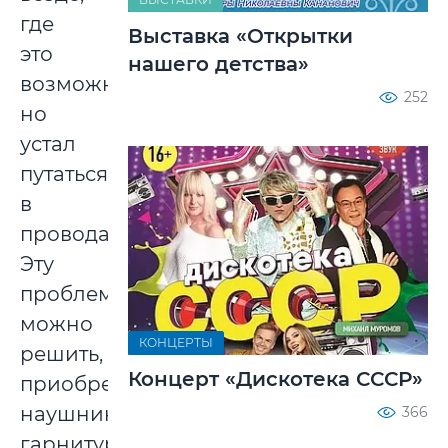
где
Выставка «Открытки
это
нашего детства»
возможно,
252
но
устал
путаться
в
проводах.
Эту
проблему
можно
КОНЦЕРТЫ
решить,
Концерт «Дискотека СССР»
приобретя
наушники-
366
гарнитуру