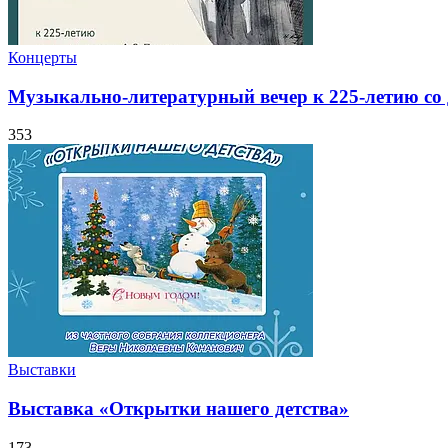
Концерты
Музыкально-литературный вечер к 225-летию со
353
Выставки
Выставка «Открытки нашего детства»
173