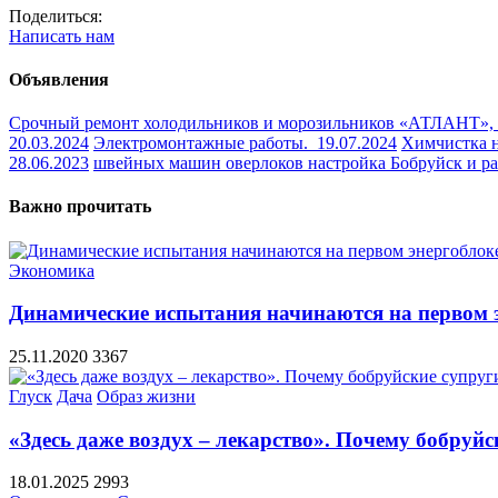
Поделиться:
Написать нам
Объявления
Срочный ремонт холодильников и морозильников «АТЛАНТ»,
20.03.2024
Электромонтажные работы.
19.07.2024
Химчистка 
28.06.2023
швейных машин оверлоков настройка Бобруйск и 
Важно прочитать
Экономика
Динамические испытания начинаются на первом 
25.11.2020
3367
Глуск
Дача
Образ жизни
«Здесь даже воздух – лекарство». Почему бобру
18.01.2025
2993