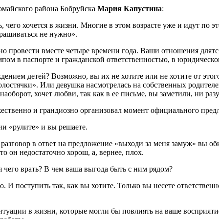
омайского района Бобруйска
Мария Капустина
:
ь, чего хочется в жизни. Многие в этом возрасте уже и идут по э
прашиваться не нужно».
чно провести вместе четыре времени года. Ваши отношения длятс
мпом в паспорте и гражданской ответственностью, в юридическо
ением детей? Возможно, вы их не хотите или не хотите от этог
олостячки». Или девушка насмотрелась на собственных родителей
оборот, хочет любви, так как в ее письме, вы заметили, ни раз
ржественно и грандиозно организовал момент официального пред
ии «рулите» и вы решаете.
разговор в ответ на предложение «выходи за меня замуж» вы оби
то он недостаточно хорош, а, вернее, плох.
я чего врать? В чем ваша выгода быть с ним рядом?
но. И поступить так, как вы хотите. Только вы несете ответстве
итуации в жизни, которые могли бы повлиять на ваше восприятие