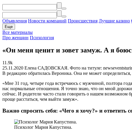
Объявления
Новости компаний
Происшествия
Лучшие казино
Еще
Все материалы
Про женщин
Психология
«Он меня ценит и зовет замуж. А я бо
11.9k
25.11.2020
Елена САДОВСКАЯ. Фото на титуле: newseventsturin
В редакцию обратилась Вероника. Она не может определиться,
«Мне 31 год, четыре года встречаюсь с мужчиной, полтора года
нас нормальные отношения. Я точно знаю, что он мной дорожит, ц
сейчас. И родители часто стали говорить о нашем возможном бр
проще расстаться, чем выйти замуж».
Важно спросить себя: «Чего я хочу?» и ответить с
Психолог Мария Капустина.