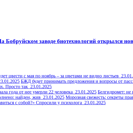
 На Бобруйском заводе биотехнологий открылся но
удет цвести с мая по ноябрь – за цветами не видно листьев
23.01
23.01.2025
БЖД будет принимать предложения и вопросы от пас
ях. Просто так
23.01.2025
чала года от нее умерли 22 человека
23.01.2025
Белгидромет: не 
полнено: найден, жив
23.01.2025
Морозная свежесть: секреты пр
авиться с собой?» Спросили у психолога
23.01.2025