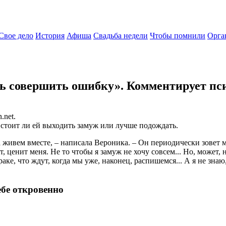
Свое дело
История
Афиша
Свадьба недели
Чтобы помнили
Орга
юсь совершить ошибку». Комментирует пс
.net.
 стоит ли ей выходить замуж или лучше подождать.
 живем вместе, – написала Вероника. – Он периодически зовет м
енит меня. Не то чтобы я замуж не хочу совсем... Но, может, не 
аке, что ждут, когда мы уже, наконец, распишемся... А я не зна
ебе откровенно