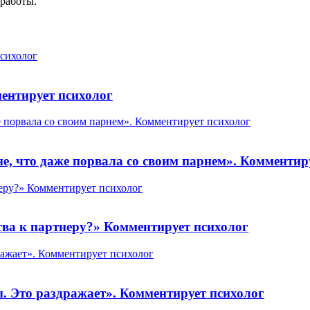
работы.
ментирует психолог
не, что даже порвала со своим парнем». Комментир
тва к партнеру?» Комментирует психолог
ты. Это раздражает». Комментирует психолог