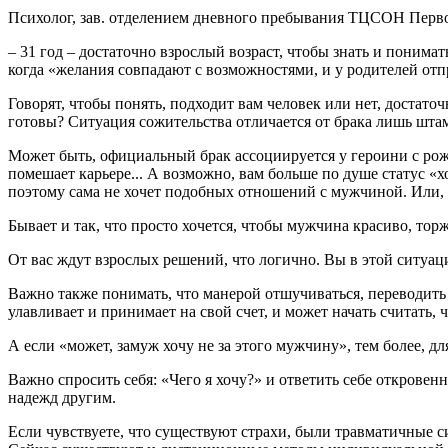
Психолог, зав. отделением дневного пребывания ТЦСОН Перв
– 31 год – достаточно взрослый возраст, чтобы знать и понимат
когда «желания совпадают с возможностями, и у родителей от
Говорят, чтобы понять, подходит вам человек или нет, достато
готовы? Ситуация сожительства отличается от брака лишь шта
Может быть, официальный брак ассоциируется у героини с рожд
помешает карьере... А возможно, вам больше по душе статус «х
поэтому сама не хочет подобных отношений с мужчиной. Или, на
Бывает и так, что просто хочется, чтобы мужчина красиво, то
От вас ждут взрослых решений, что логично. Вы в этой ситуац
Важно также понимать, что манерой отшучиваться, переводить 
улавливает и принимает на свой счет, и может начать считать, ч
А если «может, замуж хочу не за этого мужчину», тем более, дл
Важно спросить себя: «Чего я хочу?» и ответить себе откровен
надежд другим.
Если чувствуете, что существуют страхи, были травматичные с