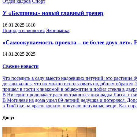
Отдел кадров
Спорт
У «Белшины» новый главный тренер
16.01.2025
1810
Природа и экология
Экономика
«Самоокупаемость проекта – не более двух лет».
14.01.2025
2025
Свежие новости
Что посадить в саду вместо надоевших петуний: это растение б
догадывались, что их можно использовать подобным образом
пришел в гости к знакомой в общежитие и побил стекла в двер
В Нигерии продолжает распространяться лихорадка Ласса: с на
В Могилеве из дома ушел 89-летний дедушка и потерялся. До
в ТикТоке на «распаковки», покупаю ненужные вещи. Как спр
Досуг