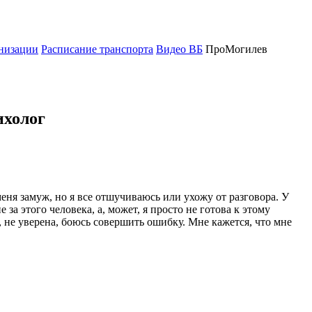
низации
Расписание транспорта
Видео ВБ
ПроМогилев
ихолог
еня замуж, но я все отшучиваюсь или ухожу от разговора. У
за этого человека, а, может, я просто не готова к этому
ю, не уверена, боюсь совершить ошибку. Мне кажется, что мне