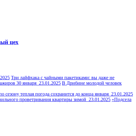
вый цех
.2025
Три лайфхака с чайными пакетиками: вы даже не
сажиров 30 января
23.01.2025
В Дрибине молодой человек
по сезону теплая погода сохранится до конца января
23.01.2025
авильного проветривания квартиры зимой
23.01.2025
«Подсела