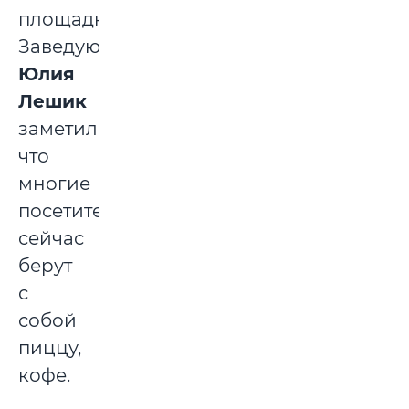
площадку.
Заведующая
Юлия
Лешик
заметила,
что
многие
посетители
сейчас
берут
с
собой
пиццу,
кофе.