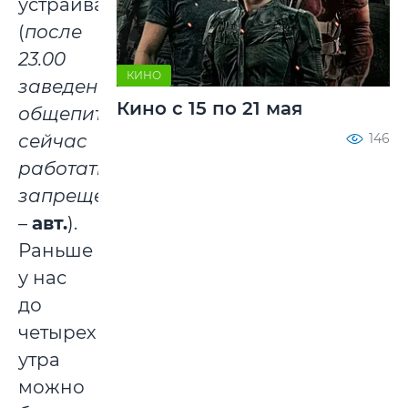
устраивает
(
после
23.00
КИНО
заведениям
Кино с 15 по 21 мая
общепита
сейчас
146
работать
запрещено
–
авт.
).
Раньше
у нас
до
четырех
утра
можно