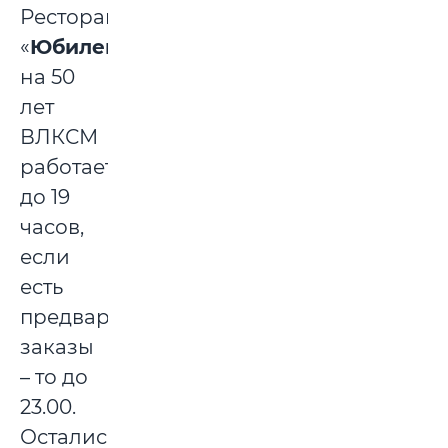
Ресторан
«
Юбилейный»
на 50
лет
ВЛКСМ
работает
до 19
часов,
если
есть
предварительные
заказы
– то до
23.00.
Остались