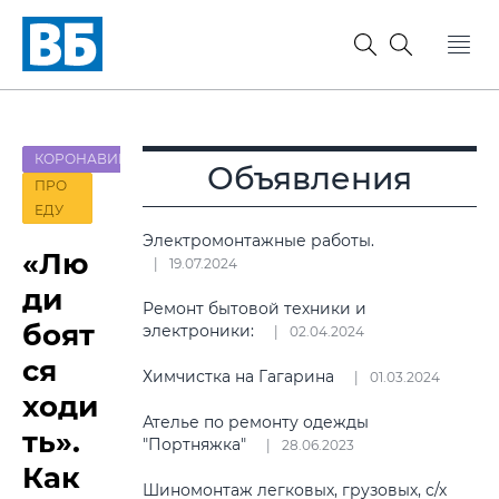
КОРОНАВИРУС
Объявления
ПРО
ЕДУ
Электромонтажные работы.
«Лю
19.07.2024
ди
Ремонт бытовой техники и
боят
электроники:
02.04.2024
ся
Химчистка на Гагарина
01.03.2024
ходи
Ателье по ремонту одежды
ть».
"Портняжка"
28.06.2023
Как
Шиномонтаж легковых, грузовых, с/х