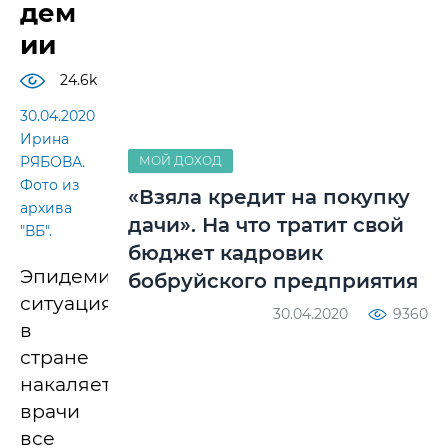
дем
ии
24.6k
30.04.2020
Ирина
РЯБОВА.
МОЙ ДОХОД
Фото из
«Взяла кредит на покупку
архива
дачи». На что тратит свой
"ВБ".
бюджет кадровик
Эпидемическая
бобруйского предприятия
ситуация
30.04.2020
9360
в
стране
накаляется,
врачи
все