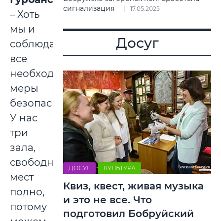
сигнализация
17.05.2025
– Хоть
мы и
Досуг
соблюдаем
все
необходимые
меры
безопасности.
У нас
три
зала,
свободных
ДОСУГ
КУЛЬТУРА
мест
Квиз, квест, живая музыка
полно,
и это не все. Что
потому
подготовил Бобруйский