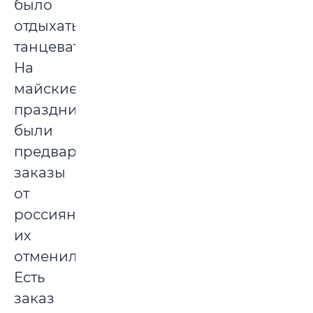
было
отдыхать,
танцевать.
На
майские
праздники
были
предварительные
заказы
от
россиян,
их
отменили.
Есть
заказ