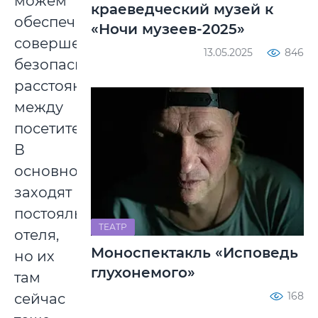
можем
краеведческий музей к
обеспечить
«Ночи музеев-2025»
совершенно
13.05.2025
846
безопасное
расстояние
между
посетителями.
В
основном,
заходят
постояльцы
ТЕАТР
отеля,
Моноспектакль «Исповедь
но их
глухонемого»
там
168
сейчас