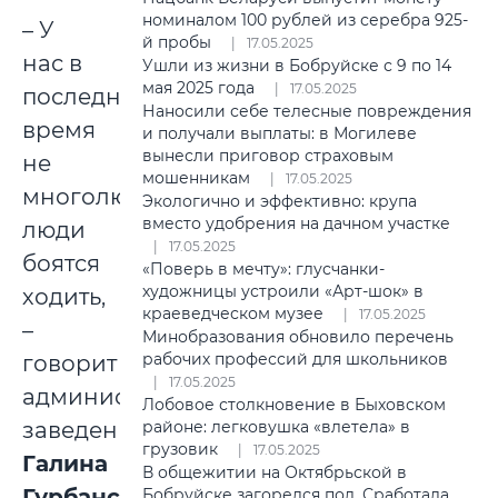
номиналом 100 рублей из серебра 925-
– У
й пробы
17.05.2025
нас в
Ушли из жизни в Бобруйске с 9 по 14
мая 2025 года
17.05.2025
последнее
Наносили себе телесные повреждения
время
и получали выплаты: в Могилеве
вынесли приговор страховым
не
мошенникам
17.05.2025
многолюдно,
Экологично и эффективно: крупа
вместо удобрения на дачном участке
люди
17.05.2025
боятся
«Поверь в мечту»: глусчанки-
художницы устроили «Арт-шок» в
ходить,
краеведческом музее
17.05.2025
–
Минобразования обновило перечень
рабочих профессий для школьников
говорит
17.05.2025
администратор
Лобовое столкновение в Быховском
заведения
районе: легковушка «влетела» в
грузовик
17.05.2025
Галина
В общежитии на Октябрьской в
Гурбанская
.
Бобруйске загорелся пол. Сработала