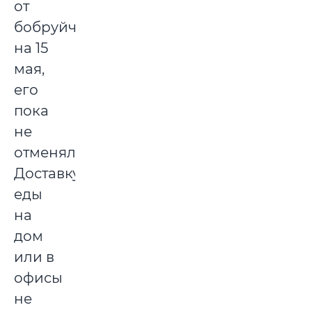
от
бобруйчан
на 15
мая,
его
пока
не
отменяли.
Доставку
еды
на
дом
или в
офисы
не