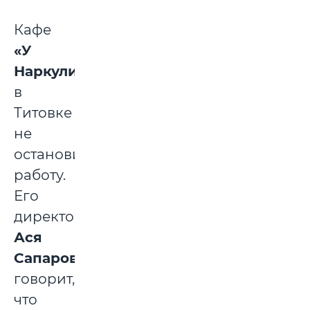
Кафе
«У
Наркули»
в
Титовке
не
остановило
работу.
Его
директор
Ася
Сапарова
говорит,
что