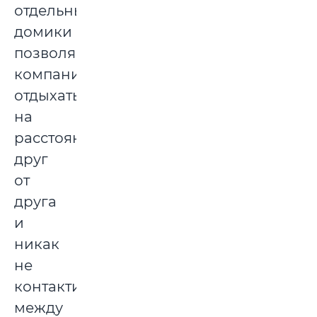
отдельные
домики
позволяют
компаниям
отдыхать
на
расстоянии
друг
от
друга
и
никак
не
контактировать
между