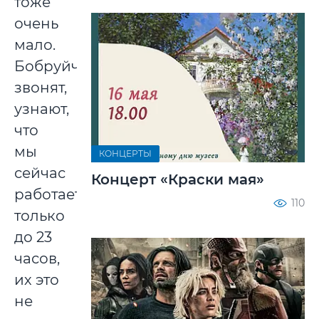
тоже
очень
мало.
Бобруйчане
звонят,
узнают,
что
мы
КОНЦЕРТЫ
сейчас
Концерт «Краски мая»
работает
110
только
до 23
часов,
их это
не