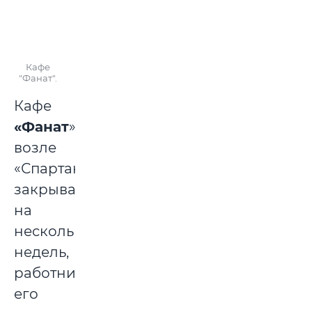
Кафе
"Фанат".
Кафе
«Фанат
»
возле
«Спартака»
закрывалось
на
несколько
недель,
работники
его