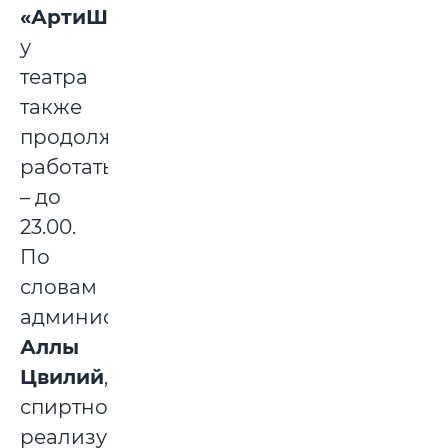
«АртиШОК»
у
театра
также
продолжает
работать
– до
23.00.
По
словам
администратора
Аллы
Цвилий
,
спиртное
реализуется