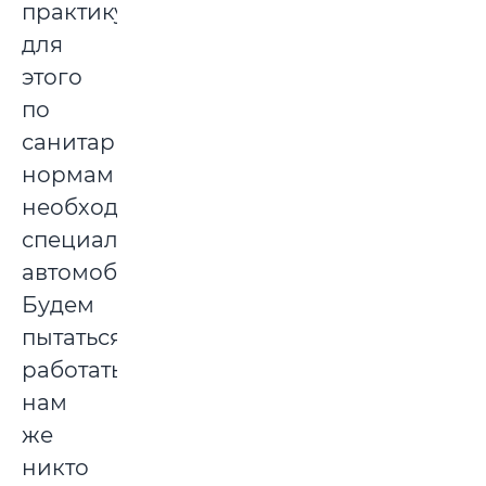
практикуем,
для
этого
по
санитарным
нормам
необходим
специальный
автомобиль.
Будем
пытаться
работать,
нам
же
никто