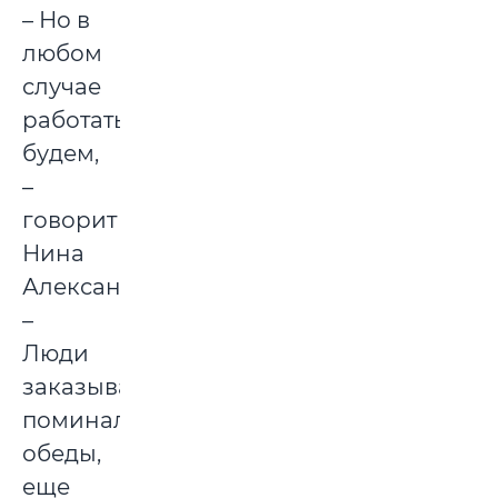
– Но в
любом
случае
работать
будем,
–
говорит
Нина
Александровна.
–
Люди
заказывают
поминальные
обеды,
еще