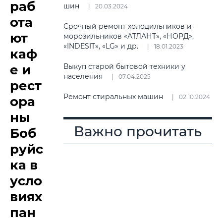
раб
шин
20.03.2024
ота
Срочный ремонт холодильников и
ют
морозильников «АТЛАНТ», «НОРД»,
«INDESIT», «LG» и др.
18.01.2023
каф
е и
Выкуп старой бытовой техники у
населения
07.04.2025
рест
Ремонт стиральных машин
02.10.2024
ора
ны
Важно прочитать
Боб
руйс
ка в
усло
виях
пан