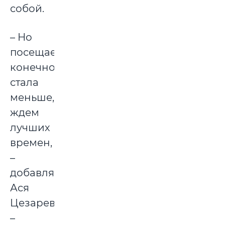
собой.
– Но
посещаемость,
конечно,
стала
меньше,
ждем
лучших
времен,
–
добавляет
Ася
Цезаревна.
–