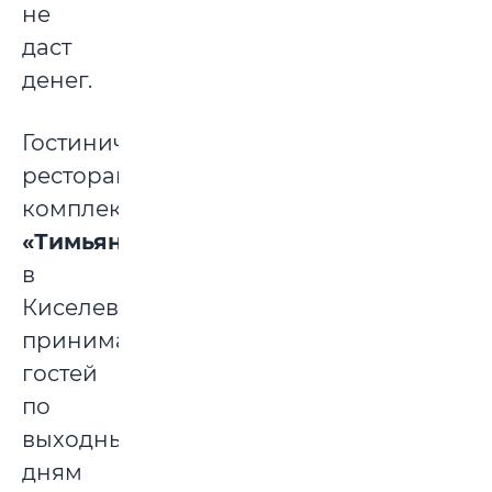
не
даст
денег.
Гостинично-
ресторанный
комплекс
«Тимьян»
в
Киселевичах
принимает
гостей
по
выходным
дням