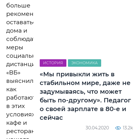
больше
рекомендуют
оставаться
дома и
соблюдать
меры
социального
дистанцирования.
ИСТОРИЯ
ЭКОНОМИКА
«ВБ»
«Мы привыкли жить в
выяснил,
стабильном мире, даже не
как
задумываясь, что может
работают
быть по-другому». Педагог
в этих
о своей зарплате в 80-е и
условиях
сейчас
кафе и
30.04.2020
13.2k
рестораны