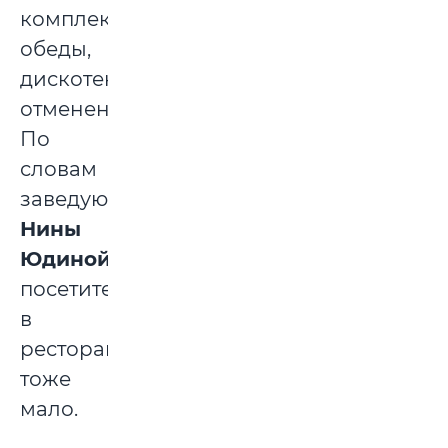
комплексные
обеды,
дискотеки
отменены.
По
словам
заведующей
Нины
Юдиной
,
посетителей
в
ресторане
тоже
мало.