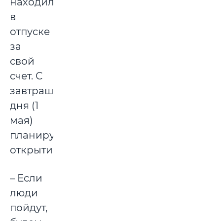
находились
в
отпуске
за
свой
счет. С
завтрашнего
дня (1
мая)
планируется
открытие.
– Если
люди
пойдут,