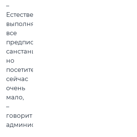
–
Естественно,
выполняем
все
предписания
санстанции,
но
посетителей
сейчас
очень
мало,
–
говорит
администратор.