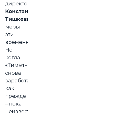
директора
Константина
Тишкевича
,
меры
эти
временные.
Но
когда
«Тимьян»
снова
заработает,
как
прежде
– пока
неизвестно.