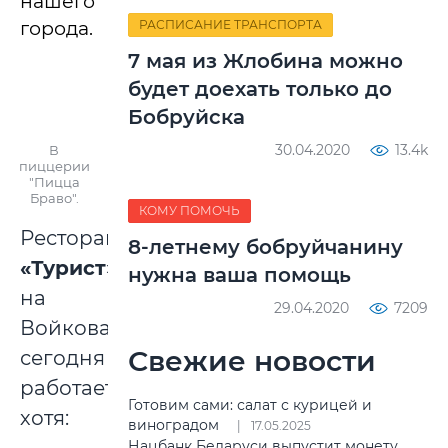
нашего
города.
РАСПИСАНИЕ ТРАНСПОРТА
7 мая из Жлобина можно
будет доехать только до
Бобруйска
30.04.2020
13.4k
В
пиццерии
"Пицца
Браво".
КОМУ ПОМОЧЬ
Ресторан
8-летнему бобруйчанину
«Турист
»
нужна ваша помощь
на
29.04.2020
7209
Войкова
Свежие новости
сегодня
работает,
Готовим сами: салат с курицей и
хотя:
виноградом
17.05.2025
Нацбанк Беларуси выпустит монету