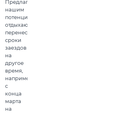
Предлагаем
нашим
потенциальным
отдыхающим
перенести
сроки
заездов
на
другое
время,
например,
с
конца
марта
на