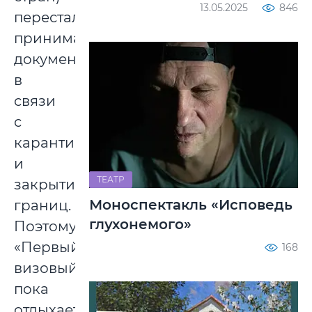
13.05.2025
846
перестали
принимать
документы
в
связи
с
карантином
и
ТЕАТР
закрытием
Моноспектакль «Исповедь
границ.
глухонемого»
Поэтому
«Первый
168
визовый»
пока
отдыхает.