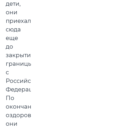
дети,
они
приехали
сюда
еще
до
закрытия
границы
с
Российской
Федерацией.
По
окончанию
оздоровления
они