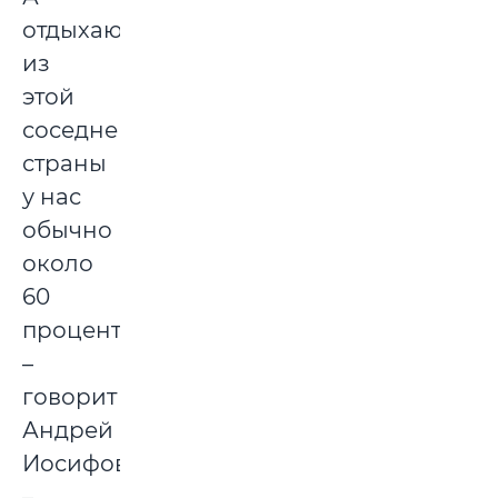
отдыхающих
из
этой
соседней
страны
у нас
обычно
около
60
процентов,
–
говорит
Андрей
Иосифович.
–