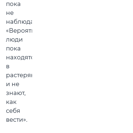
пока
не
наблюдает.
«Вероятно,
люди
пока
находятся
в
растерянности
и не
знают,
как
себя
вести».