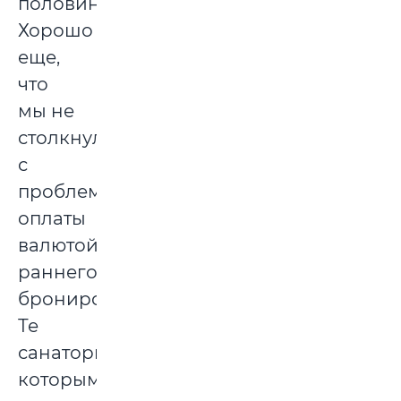
половины.
Хорошо
еще,
что
мы не
столкнулись
с
проблемой
оплаты
валютой
раннего
бронирования.
Те
санатории,
которым