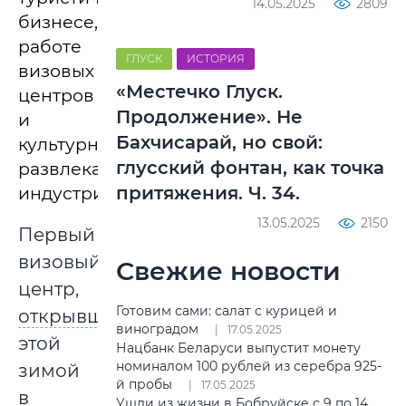
14.05.2025
2809
бизнесе,
работе
ГЛУСК
ИСТОРИЯ
визовых
«Местечко Глуск.
центров
Продолжение». Не
и
Бахчисарай, но свой:
культурно-
глусский фонтан, как точка
развлекательной
притяжения. Ч. 34.
индустрии.
13.05.2025
2150
Первый
визовый
Свежие новости
центр,
Готовим сами: салат с курицей и
открывшийся
виноградом
17.05.2025
этой
Нацбанк Беларуси выпустит монету
номиналом 100 рублей из серебра 925-
зимой
й пробы
17.05.2025
в
Ушли из жизни в Бобруйске с 9 по 14