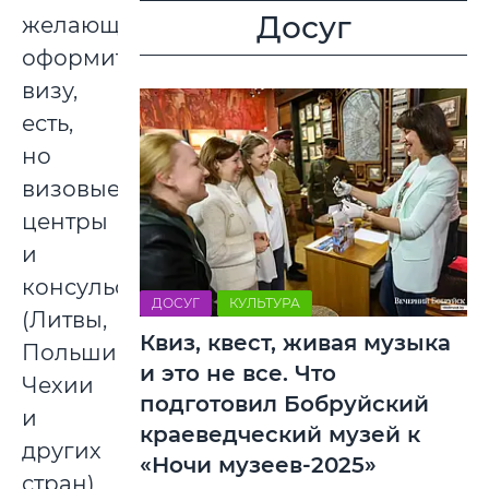
Досуг
желающие
оформить
визу,
есть,
но
визовые
центры
и
консульства
ДОСУГ
КУЛЬТУРА
(Литвы,
Квиз, квест, живая музыка
Польши,
и это не все. Что
Чехии
подготовил Бобруйский
и
краеведческий музей к
других
«Ночи музеев-2025»
стран)