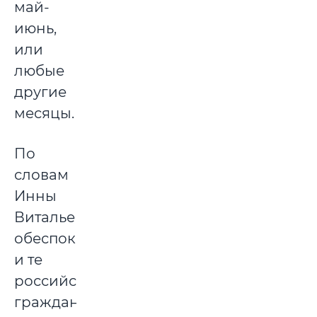
май-
июнь,
или
любые
другие
месяцы.
По
словам
Инны
Витальевны,
обеспокоены
и те
российские
граждане,