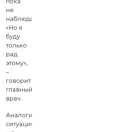
пока
не
наблюдается.
«Но я
буду
только
рад
этому»,
–
говорит
главный
врач.
Аналогичная
ситуация