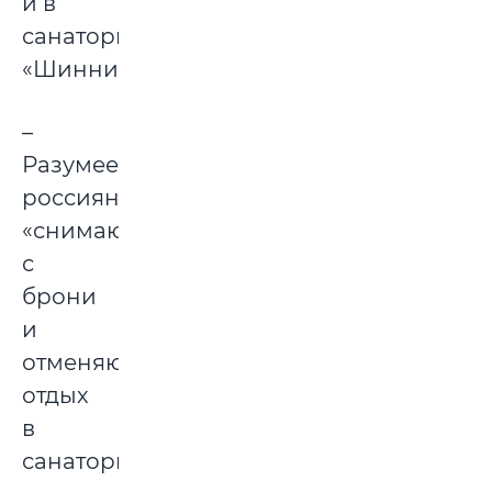
и в
санатории
«Шинник».
–
Разумеется,
россияне
«снимаются»
с
брони
и
отменяют
отдых
в
санатории,