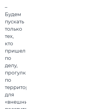
–
Будем
пускать
только
тех,
кто
пришел
по
делу,
прогулки
по
территории
для
«внешних»