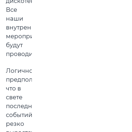
дискотеку.
Все
наши
внутренние
мероприятия
будут
проводиться.
Логично
предположить,
что в
свете
последних
событий
резко