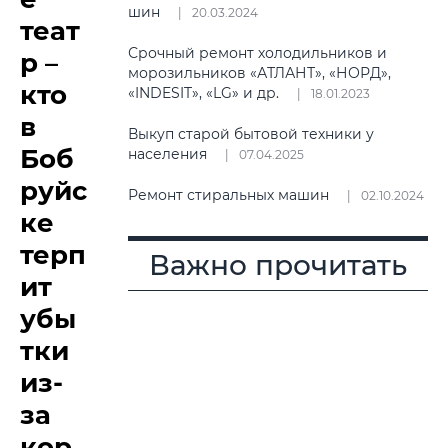
шин
20.03.2024
теат
Срочный ремонт холодильников и
р –
морозильников «АТЛАНТ», «НОРД»,
кто
«INDESIT», «LG» и др.
18.01.2023
в
Выкуп старой бытовой техники у
Боб
населения
07.04.2025
руйс
Ремонт стиральных машин
02.10.2024
ке
терп
Важно прочитать
ит
убы
тки
из-
за
кор