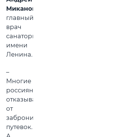
Миканович
,
главный
врач
санатория
имени
Ленина.
–
Многие
россияне
отказываются
от
забронированных
путевок.
А