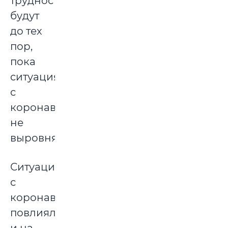
трудности
будут
до тех
пор,
пока
ситуация
с
коронавирусом
не
выровняется.
Ситуация
с
коронавирусом
повлияла