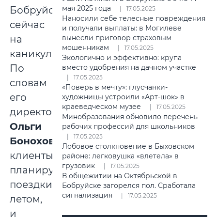
мая 2025 года
Бобруйске,
17.05.2025
Наносили себе телесные повреждения
сейчас
и получали выплаты: в Могилеве
вынесли приговор страховым
на
мошенникам
17.05.2025
каникулах.
Экологично и эффективно: крупа
По
вместо удобрения на дачном участке
17.05.2025
словам
«Поверь в мечту»: глусчанки-
его
художницы устроили «Арт-шок» в
краеведческом музее
17.05.2025
директора
Минобразования обновило перечень
Ольги
рабочих профессий для школьников
17.05.2025
Боноховой
,
Лобовое столкновение в Быховском
клиенты,
районе: легковушка «влетела» в
грузовик
17.05.2025
планирующие
В общежитии на Октябрьской в
поездки
Бобруйске загорелся пол. Сработала
сигнализация
17.05.2025
летом,
и