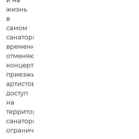
и на
жизнь
в
самом
санатории:
временно
отменяются
концерты
приезжих
артистов,
доступ
на
территорию
санатории
ограничен.