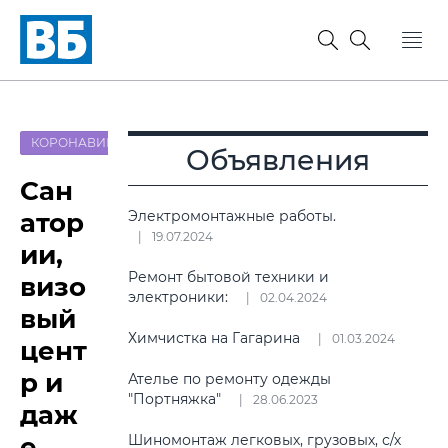
КОРОНАВИРУС
Объявления
Сан
атор
Электромонтажные работы.
19.07.2024
ии,
Ремонт бытовой техники и
визо
электроники:
02.04.2024
вый
Химчистка на Гагарина
01.03.2024
цент
р и
Ателье по ремонту одежды
"Портняжка"
28.06.2023
даж
е
Шиномонтаж легковых, грузовых, с/х