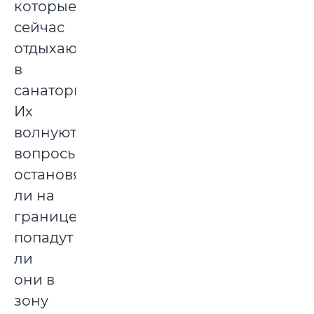
которые
сейчас
отдыхают
в
санатории.
Их
волнуют
вопросы:
остановят
ли на
границе,
попадут
ли
они в
зону