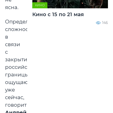
КИНО
ясна.
Кино с 15 по 21 мая
Определенные
146
сложности
в
связи
с
закрытием
российской
границы
ощущаются
уже
сейчас,
говорит
Андрей