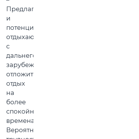
Предлагаем
и
потенциальным
отдыхающим
с
дальнего
зарубежья
отложить
отдых
на
более
спокойные
времена.
Вероятно,