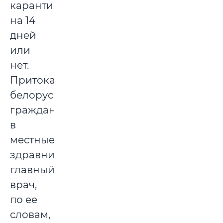
карантина
на 14
дней
или
нет.
Притока
белорусских
граждан
в
местные
здравницы
главный
врач,
по ее
словам,