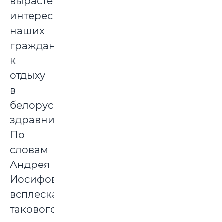
вырастет
интерес
наших
граждан
к
отдыху
в
белорусских
здравницах.
По
словам
Андрея
Иосифовича,
всплеска
такового