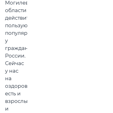
Могилевской
области
действительно
пользуются
популярностью
у
граждан
России.
Сейчас
у нас
на
оздоровлении
есть и
взрослые,
и