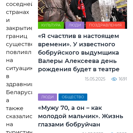
соседней
странах
и
КУЛЬТУРА
ЛЮДИ
ПОЗДРАВЛЕНИЯ
закрытие
«Я счастлив в настоящем
границ
времени». У известного
существенно
повлияли
бобруйского выдумщика
на
Валеры Алексеева день
ситуацию
рождения будет в театре
в
15.05.2025
1691
здравницах
Беларуси,
ЛЮДИ
ОБЩЕСТВО
а
«Мужу 70, а он – как
также
молодой мальчик». Жизнь
сказались
глазами бобруйчан
на
туристическом