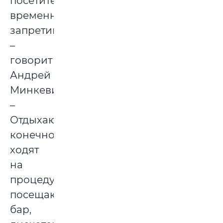
посетителей
временно
запретим,
–
говорит
Андрей
Минкевич.
–
Отдыхающие,
конечно,
ходят
на
процедуры,
посещают
бар,