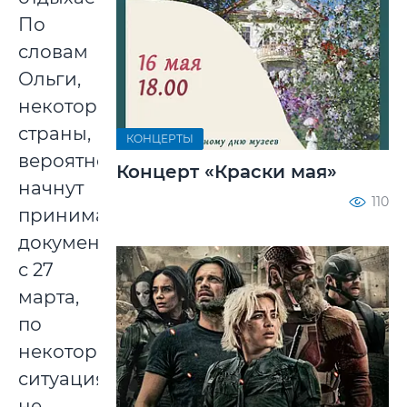
По
словам
Ольги,
некоторые
страны,
КОНЦЕРТЫ
вероятно,
Концерт «Краски мая»
начнут
110
принимать
документы
с 27
марта,
по
некоторым
ситуация
не