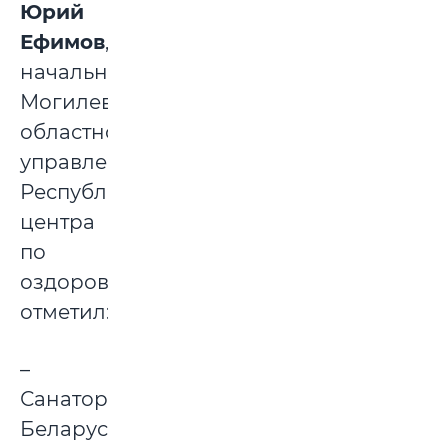
Юрий
Ефимов
,
начальник
Могилевского
областного
управления
Республиканского
центра
по
оздоровлению
отметил:
–
Санатории
Беларуси,