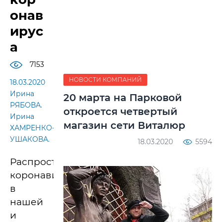
онав
ирус
а
7153
НОВОСТИ КОМПАНИЙ
18.03.2020
Ирина
20 марта на Парковой
РЯБОВА.
откроется четвертый
Ирина
магазин сети Виталюр
ХАМРЕНКО-
УШАКОВА.
18.03.2020
5594
Распространение
коронавируса
в
нашей
и