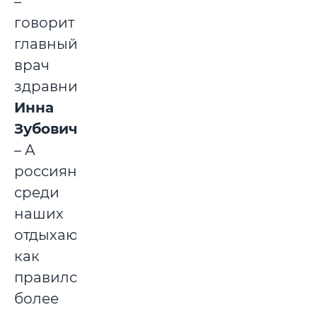
–
говорит
главный
врач
здравницы
Инна
Зубович
.
– А
россиян
среди
наших
отдыхающих,
как
правило,
более