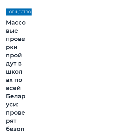
ОБЩЕСТВО
Массо
вые
прове
рки
прой
дут в
школ
ах по
всей
Белар
уси:
прове
рят
безоп