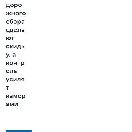
доро
жного
сбора
сдела
ют
скидк
у, а
контр
оль
усиля
т
камер
ами