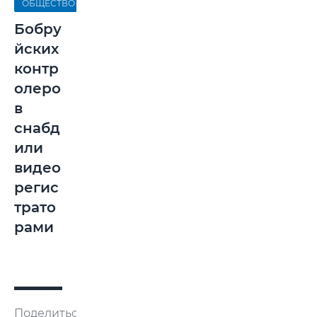
ОБЩЕСТВО
Бобру
йских
контр
олеро
в
снабд
или
видео
регис
трато
рами
Поделиться: