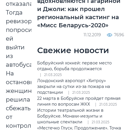
вдохновляются Гагариной
отказалась.
и Джоли: как прошел
Тогда
региональный кастинг на
ревизоры
«Мисс Беларусь-2020»
попросили
11.12.2019
7696
ей
выйти
Свежие новости
из
Бобруйский хоккей: первое место
автобуса.
отдано, борьба продолжается
На
21.03.2025
Лондонский аэропорт «Хитроу»
остановке
закрыли на сутки из-за пожара на
женщина
подстанции
21.03.2025
22 марта в Бобруйске пройдет прямая
решила
линия по вопросам ЖКХ
21.03.2025
сбежать
Истории театральной жизни в
от
Бобруйске. Монахи-иезуиты и
школьные спектакли
21.03.2025
контролеров
«Местечко Глуск. Продолжение». Точка