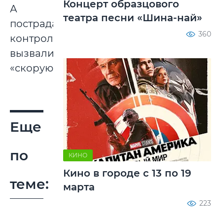
Концерт образцового
А
театра песни «Шина-най»
пострадавшему
360
контролеру
вызвали
«скорую».
Еще
по
КИНО
Кино в городе с 13 по 19
теме:
марта
223