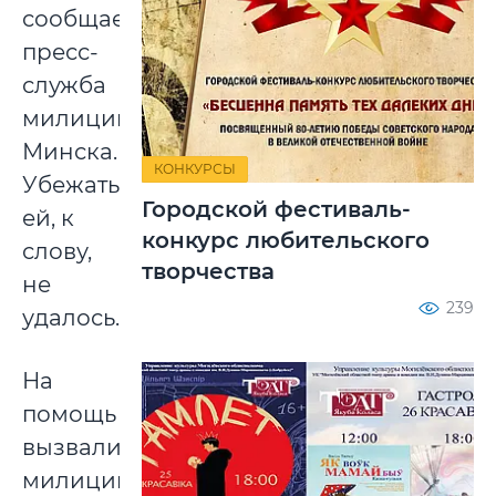
сообщает
пресс-
служба
милиции
Минска.
КОНКУРСЫ
Убежать
Городской фестиваль-
ей, к
конкурс любительского
слову,
творчества
не
239
удалось.
На
помощь
вызвали
милицию.