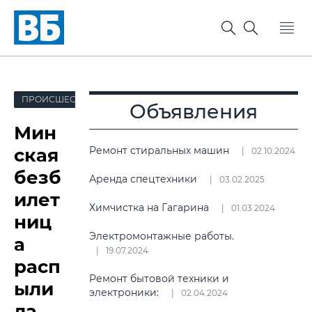
ПРОИСШЕСТВИЯ
Объявления
Мин
ская
Ремонт стиральных машин
02.10.2024
безб
Аренда спецтехники
03.02.2025
илет
Химчистка на Гагарина
01.03.2024
ниц
Электромонтажные работы.
а
19.07.2024
расп
Ремонт бытовой техники и
ыли
электроники:
02.04.2024
ла