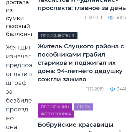
достала
проспекта: главное за день
из
сумки
11.12.2019
4004
газовый
баллончик.
ПРОИСШЕСТВИЯ
Житель Слуцкого района с
Женщине
пособниками грабил
изначально
стариков и поджигал их
предложили
дома: 94-летнего дедушку
оплатить
сожгли заживо
штраф
11.12.2019
3441
за
безбилетный
ПРО ЖЕНЩИН
СТИЛЬ
проезд,
ФОТОХРОНИКА
но
Бобруйские красавицы
она