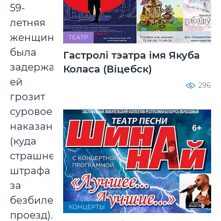
59-
летняя
женщина
ТЕАТР
была
Гастролі тэатра імя Якуба
задержана,
Коласа (Віцебск)
ей
296
грозит
суровое
наказание
(куда
страшнее
штрафа
за
безбилетный
КОНЦЕРТЫ
проезд).