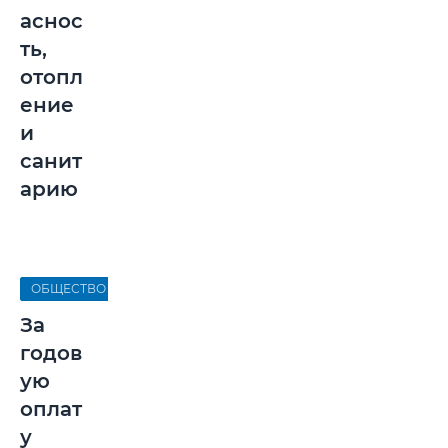
аснос
ть,
отопл
ение
и
санит
арию
ОБЩЕСТВО
За
годов
ую
оплат
у