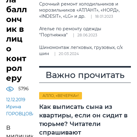
Срочный ремонт холодильников и
балл
морозильников «АТЛАНТ», «НОРД»,
«INDESIT», «LG» и др.
18.01.2023
онч
ик в
Ателье по ремонту одежды
"Портняжка"
28.06.2023
лиц
о
Шиномонтаж легковых, грузовых, с/х
шин
20.03.2024
конт
рол
Важно прочитать
еру
5796
АЛЛО, «ВЕЧЕРКА»!
12.12.2019
Как выписать сына из
Ирина
ГОРОВЦОВА
квартиры, если он сидит в
тюрьме? Читатели
В
спрашивают
милиции