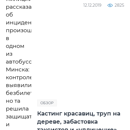
12.12.2019
2825
рассказали
об
инциденте,
произошедшем
в
одном
из
автобусов
Минска:
контролеры
выявили
безбилетницу,
но та
ОБЗОР
решила
Кастинг красавиц, труп на
защищаться
дереве, забастовка
и
таксистов и «удлинение»