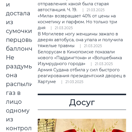
и
отправления: какой была старая
автостанция. Ч. 19.
21.03.2025
достала
«Мила» возвращает 40% от цены на
из
косметику и парфюм. Но только три
дня
21.03.2025
сумочки
В Могилеве ногу женщины зажало в
перцовый
дверях автобуса, она упала и получила
тяжелые травмы
21.03.2025
баллончик.
Белорусам в Кинопоиске показали
Не
нового «Паддингтона» и «Волшебника
Изумрудного города»
21.03.2025
раздумывая,
Армия Судана отбила у сил быстрого
она
реагирования президентский дворец в
Хартуме
21.03.2025
распылила
газ в
Досуг
лицо
одному
из
контролеров,