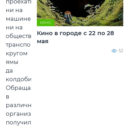
проехать
ни на
машине,
КИНО
ни на
Кино в городе с 22 по 28
общественном
мая
транспорте:
52
кругом
ямы
да
колдобины.
Обращались
в
различные
организации,
получили