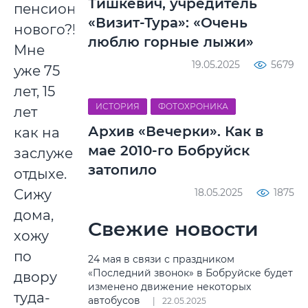
Тишкевич, учредитель
пенсионеров
«Визит-Тура»: «Очень
нового?!
люблю горные лыжи»
Мне
19.05.2025
5679
уже 75
лет, 15
ИСТОРИЯ
ФОТОХРОНИКА
лет
Архив «Вечерки». Как в
как на
мае 2010-го Бобруйск
заслуженном
затопило
отдыхе.
Сижу
18.05.2025
1875
дома,
Свежие новости
хожу
по
24 мая в связи с праздником
«Последний звонок» в Бобруйске будет
двору
изменено движение некоторых
туда-
автобусов
22.05.2025