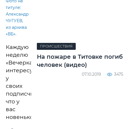
Фото на
титуле:
Александр
ЧУГУЕВ,
из архива
«ВБ».
Каждую
ПРОИСШЕСТВИЯ
неделю
На пожаре в Титовке погиб
«Вечерка»
человек (видео)
интересуется
07.10.2019
3475
у
своих
подписчиков:
что у
вас
новенького?