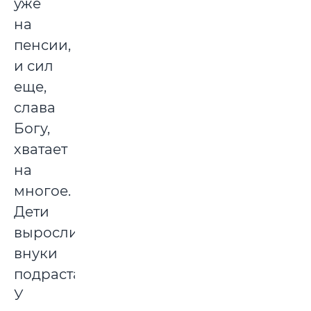
уже
на
пенсии,
и сил
еще,
слава
Богу,
хватает
на
многое.
Дети
выросли,
внуки
подрастают.
У