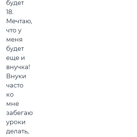
будет
18.
Мечтаю,
что у
меня
будет
еще и
внучка!
Внуки
часто
ко
мне
забегают
уроки
делать,