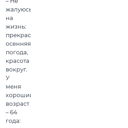
– Не
жалуюсь
на
жизнь:
прекрасная
осенняя
погода,
красота
вокруг.
У
меня
хороший
возраст
– 64
года: