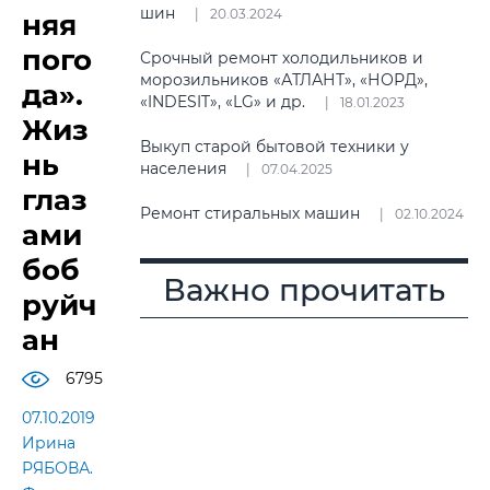
шин
20.03.2024
няя
пого
Срочный ремонт холодильников и
морозильников «АТЛАНТ», «НОРД»,
да».
«INDESIT», «LG» и др.
18.01.2023
Жиз
Выкуп старой бытовой техники у
нь
населения
07.04.2025
глаз
Ремонт стиральных машин
02.10.2024
ами
боб
Важно прочитать
руйч
ан
6795
07.10.2019
Ирина
РЯБОВА.