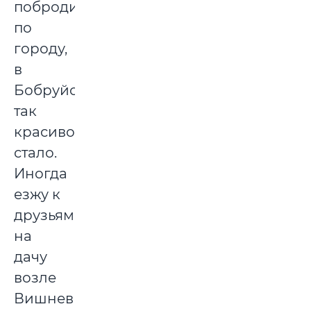
побродить
по
городу,
в
Бобруйске
так
красиво
стало.
Иногда
езжу к
друзьям
на
дачу
возле
Вишневки,