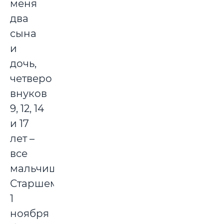
меня
два
сына
и
дочь,
четверо
внуков
9, 12, 14
и 17
лет –
все
мальчишки.
Старшему
1
ноября