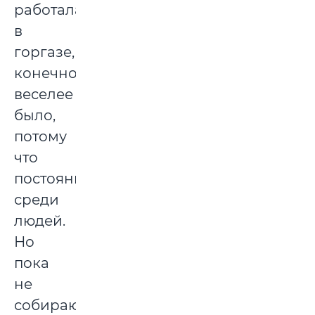
работала
в
горгазе,
конечно,
веселее
было,
потому
что
постоянно
среди
людей.
Но
пока
не
собираюсь