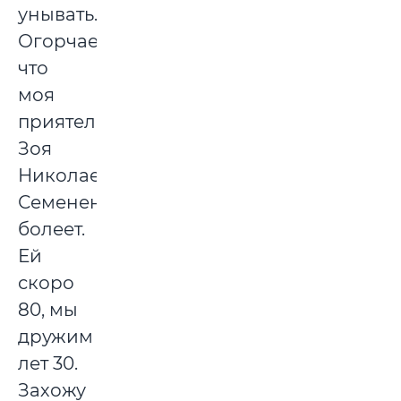
унывать.
Огорчает,
что
моя
приятельница
Зоя
Николаевна
Семененко
болеет.
Ей
скоро
80, мы
дружим
лет 30.
Захожу