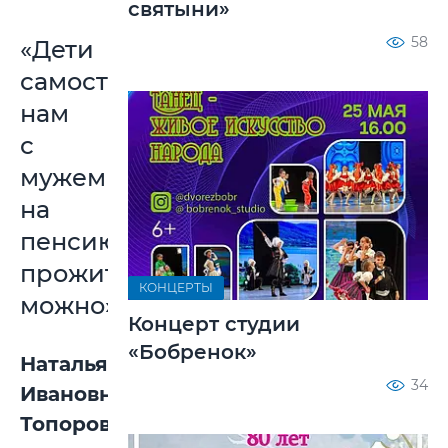
святыни»
58
«Дети
самостоятельные,
нам
с
мужем
на
пенсию
прожить
КОНЦЕРТЫ
можно»
Концерт студии
«Бобренок»
Наталья
34
Ивановна
Топорова,