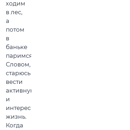
ходим
в лес,
а
потом
в
баньке
паримся.
Словом,
старюсь
вести
активную
и
интересную
жизнь.
Когда