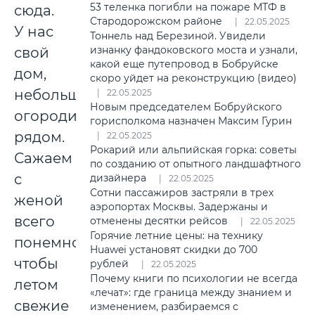
53 теленка погибли на пожаре МТФ в
сюда.
Стародорожском районе
22.05.2025
У нас
Тоннель над Березиной. Увидели
изнанку фандоковского моста и узнали,
свой
какой еще путепровод в Бобруйске
дом,
скоро уйдет на реконструкцию (видео)
небольшой
22.05.2025
Новым председателем Бобруйского
огородик
горисполкома назначен Максим Гурин
рядом.
22.05.2025
Рокарий или альпийская горка: советы
Сажаем
по созданию от опытного ландшафтного
с
дизайнера
22.05.2025
Сотни пассажиров застряли в трех
женой
аэропортах Москвы. Задержаны и
всего
отменены десятки рейсов
22.05.2025
Горячие летние цены: на технику
понемногу,
Huawei установят скидки до 700
чтобы
рублей
22.05.2025
Почему книги по психологии не всегда
летом
«лечат»: где граница между знанием и
свежие
изменением, разбираемся с