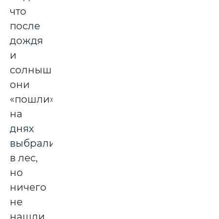
что
после
дождя
и
солнышка
они
«пошли»,
на
днях
выбрались
в лес,
но
ничего
не
нашли.