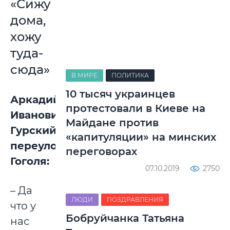
«Сижу
дома,
хожу
туда-
сюда»
В МИРЕ
ПОЛИТИКА
10 тысяч украинцев
Аркадий
протестовали в Киеве на
Иванович
Майдане против
Гурский,
«капитуляции» на минских
переулок
переговорах
Гоголя:
07.10.2019
2750
– Да
ЛЮДИ
ПОЗДРАВЛЕНИЯ
что у
Бобруйчанка Татьяна
нас