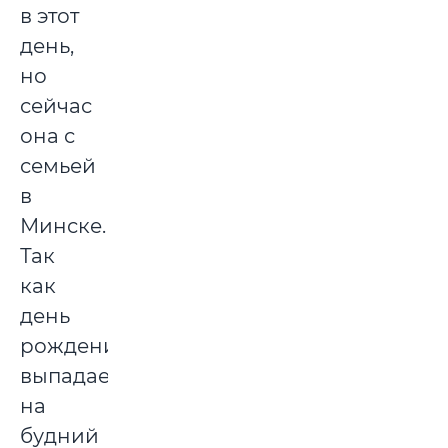
в этот
день,
но
сейчас
она с
семьей
в
Минске.
Так
как
день
рождения
выпадает
на
будний