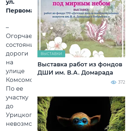
ул.
Первомайская:
–
Огорчает
состояние
дороги
ВЫСТАВКИ
на
Выставка работ из фондов
улице
ДШИ им. В.А. Домарада
Комсомольской.
372
По ее
участку
до
Урицкого
невозможно