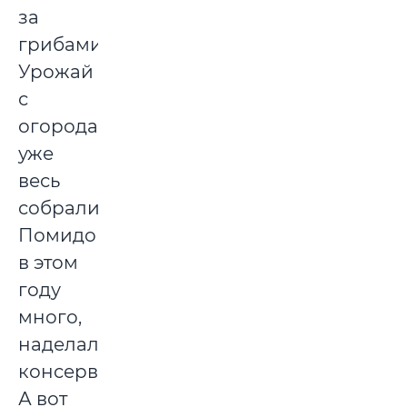
за
грибами.
Урожай
с
огорода
уже
весь
собрали.
Помидоров
в этом
году
много,
наделали
консервации.
А вот