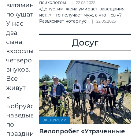
психологом
22.05.2025
витамины
«Допустим, жена умирает, завещания
покушать.
нет...» Что получает муж, а что – сын?
Разъясняет нотариус
22.05.2025
У нас
два
Досуг
сына
взрослых,
четверо
внуков.
Все
живут
в
Бобруйске,
наведываются
ЭКСКУРСИИ
по
Велопробег «Утраченные
праздникам.