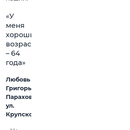
«У
меня
хороший
возраст
– 64
года»
Любовь
Григорьевна
Параховник,
ул.
Крупской: