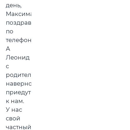
день,
Максима
поздравим
по
телефону.
А
Леонид
с
родителями,
наверное,
приедут
к нам.
У нас
свой
частный