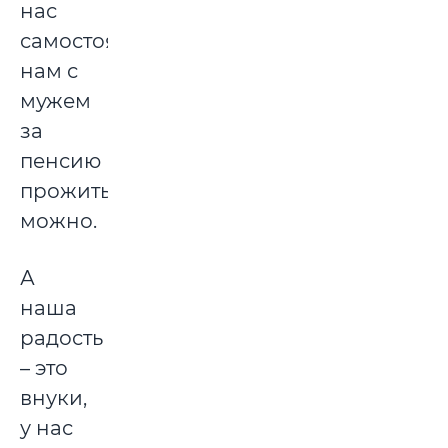
нас
самостоятельные,
нам с
мужем
за
пенсию
прожить
можно.
А
наша
радость
– это
внуки,
у нас