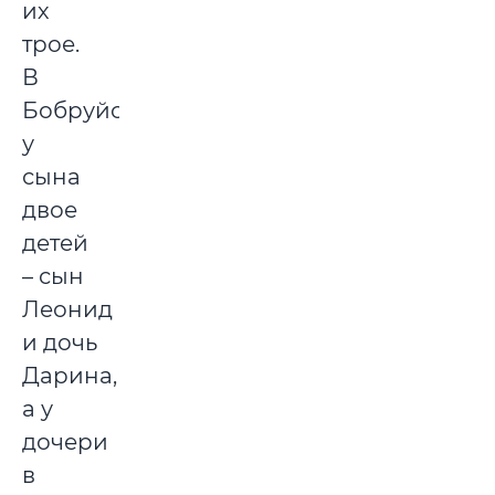
их
трое.
В
Бобруйске
у
сына
двое
детей
– сын
Леонид
и дочь
Дарина,
а у
дочери
в