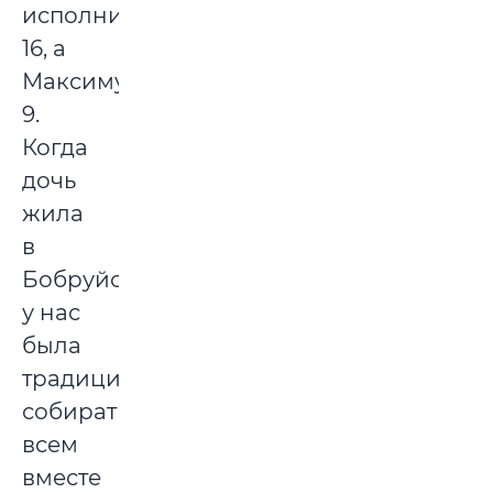
исполнится
16, а
Максиму
9.
Когда
дочь
жила
в
Бобруйске,
у нас
была
традиция
собираться
всем
вместе