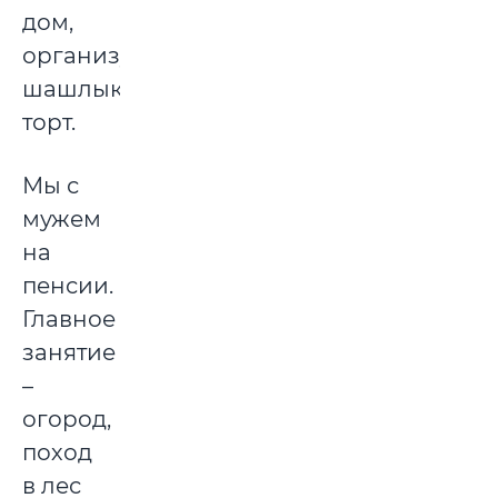
дом,
организуем
шашлыки,
торт.
Мы с
мужем
на
пенсии.
Главное
занятие
–
огород,
поход
в лес