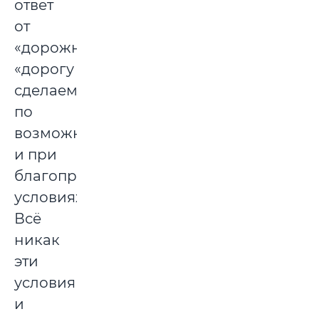
ответ
от
«дорожников»:
«дорогу
сделаем
по
возможности
и при
благоприятных
условиях».
Всё
никак
эти
условия
и