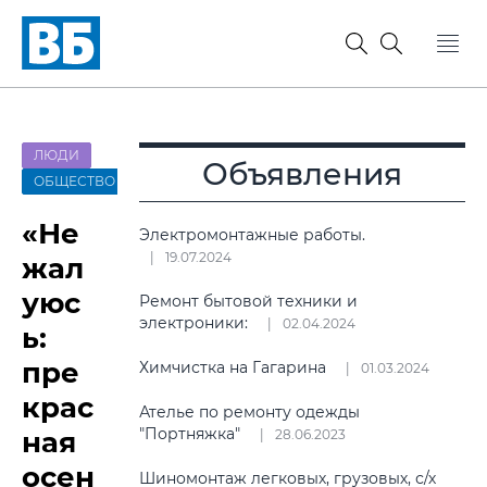
ЛЮДИ
Объявления
ОБЩЕСТВО
«Не
Электромонтажные работы.
19.07.2024
жал
уюс
Ремонт бытовой техники и
электроники:
02.04.2024
ь:
пре
Химчистка на Гагарина
01.03.2024
крас
Ателье по ремонту одежды
"Портняжка"
ная
28.06.2023
осен
Шиномонтаж легковых, грузовых, с/х