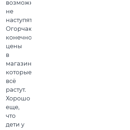
возможности
не
наступят.
Огорчают,
конечно,
цены
в
магазинах,
которые
всё
растут.
Хорошо
еще,
что
дети у