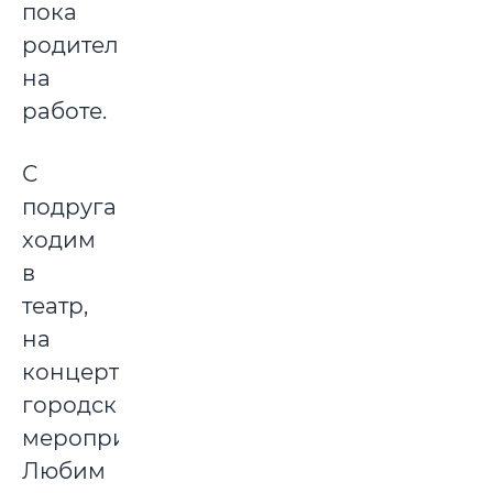
пока
родители
на
работе.
С
подругами
ходим
в
театр,
на
концерты,
городские
мероприятия.
Любим