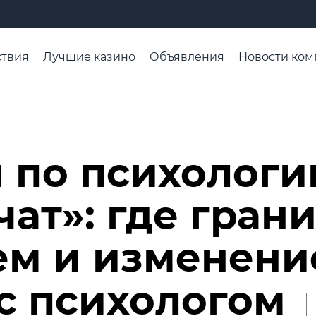
твия
Лучшие казино
Объявления
Новости ком
адьба недели
Чтобы помнили
Организации
Ра
 по психологи
чат»: где гран
ем и изменени
с психологом