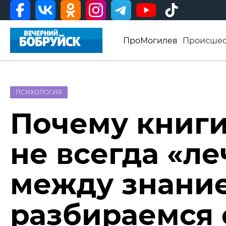
ПроМогилев
Происшес
История
Афиша
Св
Видео ВБ
ПСИХОЛОГИЯ
Почему книги
не всегда «ле
между знани
разбираемся 