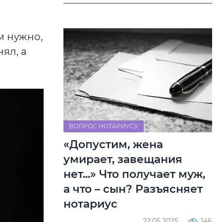
м нужно,
ял, а
ВОПРОС НОТАРИУСУ
«Допустим, жена
умирает, завещания
нет...» Что получает муж,
а что – сын? Разъясняет
нотариус
22.05.2025
146