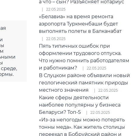
а что – сын? Разъясняет нотариус
22.05.2025
«Белавиа» на время ремонта
аэропорта Туркменбаши будет
вая
выполнять полеты в Балканабат
22.05.2025
и
мы
Пять типичных ошибок при
ом
оформлении трудового отпуска.
льными
Что нужно помнить работодателям
вы
и работникам?
 среде,
22.05.2025
ормы.
В Слуцком районе объявили новый
геологический памятник природы
местного значения
22.05.2025
Какие сферы деятельности
наиболее популярны у бизнеса
Беларуси? Топ-5
22.05.2025
«Из-за непогоды можно потерять
тонны меда». Как житель столицы
переехал в Бобруйский район и