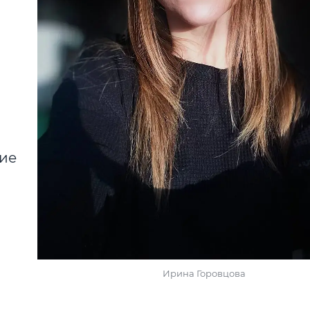
кие
Ирина Горовцова