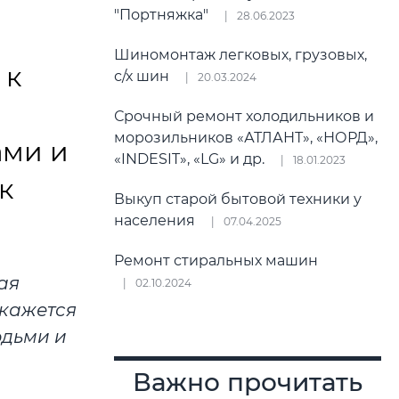
"Портняжка"
28.06.2023
Шиномонтаж легковых, грузовых,
 к
с/х шин
20.03.2024
Срочный ремонт холодильников и
морозильников «АТЛАНТ», «НОРД»,
ами и
«INDESIT», «LG» и др.
18.01.2023
к
Выкуп старой бытовой техники у
населения
07.04.2025
Ремонт стиральных машин
ая
02.10.2024
 кажется
юдьми и
Важно прочитать