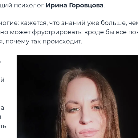
ющий психолог
Ирина Горовцова
.
ногие: кажется, что знаний уже больше, че
ьно может фрустрировать: вроде бы все пон
, почему так происходит.
е
ый
на
и
ть