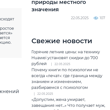
природы местного
значения
22.05.2025
107
исходят
ростое
ается»
ается
Свежие новости
кцию.
Горячие летние цены: на технику
Huawei установят скидки до 700
рублей
22.05.2025
Почему книги по психологии не
всегда «лечат»: где граница между
знанием и изменением,
разбираемся с психологом
ражнений
22.05.2025
«Допустим, жена умирает,
завещания нет...» Что получает муж,