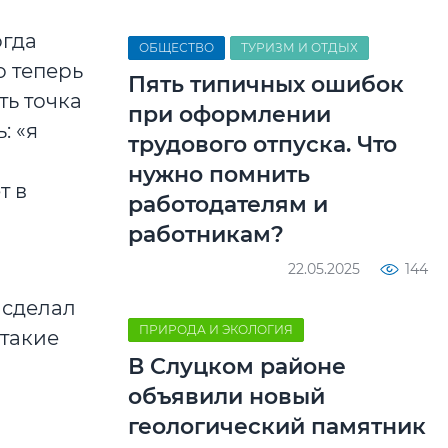
огда
ОБЩЕСТВО
ТУРИЗМ И ОТДЫХ
о теперь
Пять типичных ошибок
ть точка
при оформлении
: «я
трудового отпуска. Что
нужно помнить
т в
работодателям и
работникам?
22.05.2025
144
я сделал
ПРИРОДА И ЭКОЛОГИЯ
 такие
В Слуцком районе
объявили новый
геологический памятник