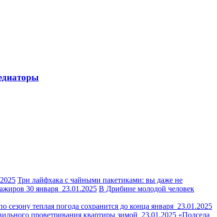
медиаторы
.2025
Три лайфхака с чайными пакетиками: вы даже не
сажиров 30 января
23.01.2025
В Дрибине молодой человек
по сезону теплая погода сохранится до конца января
23.01.2025
авильного проветривания квартиры зимой
23.01.2025
«Подсела