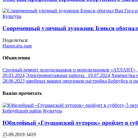
Культура
Современный уличный художник Бэнкси обогнал 
Поделиться:
Написать нам
Объявления
Срочный ремонт холодильников и морозильников «АТЛАНТ»,
20.03.2024
Электромонтажные работы.
19.07.2024
Химчистка 
28.06.2023
швейных машин оверлоков настройка Бобруйск и 
Важно прочитать
Бобруйский район
Культура
Юбилейный «Глушанский хуторок» пройдет в субб
25.09.2019
3419