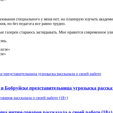
зования специального у меня нет, но планирую изучать академи
я, но без педагога все равно трудно.
ые галереи стараюсь заглядывать. Мне нравится современное ул
знь.
гле»
 в Бобруйске представительница угрозыска рассказ
на интим-товаров рассказала о своей работе (18+)