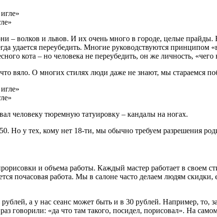
гле»
ни – волков и львов. И их очень много в городе, целые прайды.
гда удается переубедить. Многие руководствуются принципом «вс
сного кота – но человека не переубедить, он же личность, «чего
а что вяло. О многих стилях люди даже не знают, мы стараемся п
гле»
вал человеку тюремную татуировку – кандалы на ногах.
50. Но у тех, кому нет 18-ти, мы обычно требуем разрешения р
рорисовки и объема работы. Каждый мастер работает в своем сти
тся почасовая работа. Мы в салоне часто делаем людям скидки, ес
блей, а у нас сеанс может быть и в 30 рублей. Например, то, за 
раз говорили: «да что там такого, посидел, порисовал». На само