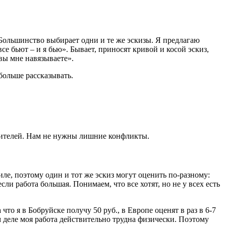
 Большинство выбирает одни и те же эскизы. Я предлагаю
е бьют – и я бью». Бывает, приносят кривой и косой эскиз,
 вы мне навязываете».
обольше рассказывать.
одителей. Нам не нужны лишние конфликты.
ле, поэтому один и тот же эскиз могут оценить по-разному:
ли работа большая. Понимаем, что все хотят, но не у всех есть
что я в Бобруйске получу 50 руб., в Европе оценят в раз в 6-7
м деле моя работа действительно трудна физически. Поэтому