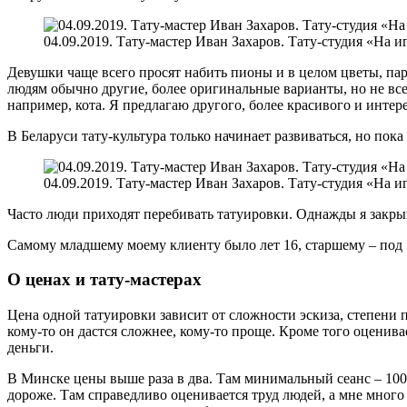
04.09.2019. Тату-мастер Иван Захаров. Тату-студия «На и
Девушки чаще всего просят набить пионы и в целом цветы, пар
людям обычно другие, более оригинальные варианты, но не все
например, кота. Я предлагаю другого, более красивого и интере
В Беларуси тату-культура только начинает развиваться, но пок
04.09.2019. Тату-мастер Иван Захаров. Тату-студия «На и
Часто люди приходят перебивать татуировки. Однажды я закры
Самому младшему моему клиенту было лет 16, старшему – под 
О ценах и тату-мастерах
Цена одной татуировки зависит от сложности эскиза, степени п
кому-то он дастся сложнее, кому-то проще. Кроме того оценивае
деньги.
В Минске цены выше раза в два. Там минимальный сеанс – 100 ру
дороже. Там справедливо оценивается труд людей, а мне много 