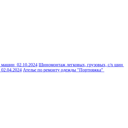
х машин
02.10.2024
Шиномонтаж легковых, грузовых, с/х шин
:
02.04.2024
Ателье по ремонту одежды "Портняжка"