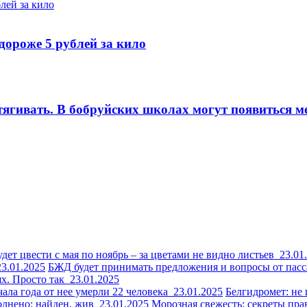
ороже 5 рублей за кило
тягивать. В бобруйских школах могут появиться 
удет цвести с мая по ноябрь – за цветами не видно листьев
23.01
23.01.2025
БЖД будет принимать предложения и вопросы от пас
ях. Просто так
23.01.2025
чала года от нее умерли 22 человека
23.01.2025
Белгидромет: не 
полнено: найден, жив
23.01.2025
Морозная свежесть: секреты пр