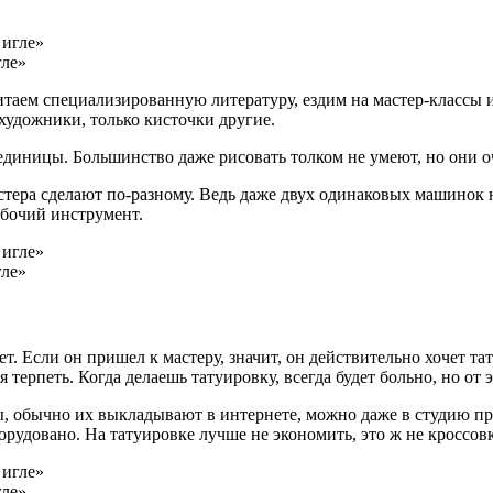
гле»
итаем специализированную литературу, ездим на мастер-классы и
художники, только кисточки другие.
 единицы. Большинство даже рисовать толком не умеют, но они
мастера сделают по-разному. Ведь даже двух одинаковых машинок
абочий инструмент.
гле»
ет. Если он пришел к мастеру, значит, он действительно хочет та
терпеть. Когда делаешь татуировку, всегда будет больно, но от э
ы, обычно их выкладывают в интернете, можно даже в студию пр
рудовано. На татуировке лучше не экономить, это ж не кроссовк
гле»