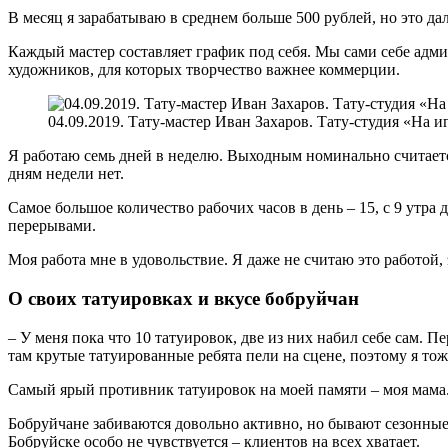
В месяц я зарабатываю в среднем больше 500 рублей, но это дал
Каждый мастер составляет график под себя. Мы сами себе адм
художников, для которых творчество важнее коммерции.
04.09.2019. Тату-мастер Иван Захаров. Тату-студия «На и
Я работаю семь дней в неделю. Выходным номинально считается 
дням недели нет.
Самое большое количество рабочих часов в день – 15, с 9 утра
перерывами.
Моя работа мне в удовольствие. Я даже не считаю это работой,
О своих татуировках и вкусе бобруйчан
– У меня пока что 10 татуировок, две из них набил себе сам. П
там крутые татуированные ребята пели на сцене, поэтому я тоже
Самый ярый противник татуировок на моей памяти – моя мама.
Бобруйчане забиваются довольно активно, но бывают сезонные 
Бобруйске особо не чувствуется – клиентов на всех хватает.