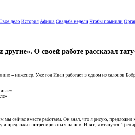
Свое дело
История
Афиша
Свадьба недели
Чтобы помнили
Орга
 другие». О своей работе рассказал тату
анию – инженер. Уже год Иван работает в одном из салонов Бобру
гле»
 мы сейчас вместе работаем. Он знал, что я рисую, предложил м
у и предложит потренироваться на нем. И все, я втянулся. Трени