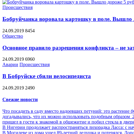
Происшествия
Бобруйчанка воровала картошку в поле. Вышло д
24.09.2019
8454
Общество
Основное правило разрешения конфликта – не за
24.09.2019
6960
Аварии
Происшествия
В Бобруйске сбили велосипедиста
24.09.2019
2490
Свежие новости
Что посадить в саду вместо надоевших петуний: это растение б
догадывались, что их можно использовать подобным образом
пришел в гости к знакомой в общежитие и побил стекла в двер
В Нигерии продолжает распространяться лихорадка Ласса: с на
В Могилеве из дома ушел 89-летний дедушка и потерялся. До