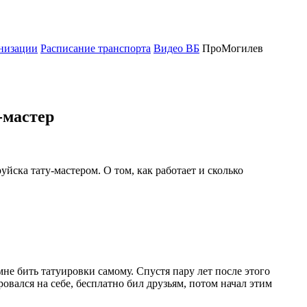
низации
Расписание транспорта
Видео ВБ
ПроМогилев
-мастер
йска тату-мастером. О том, как работает и сколько
не бить татуировки самому. Спустя пару лет после этого
ровался на себе, бесплатно бил друзьям, потом начал этим