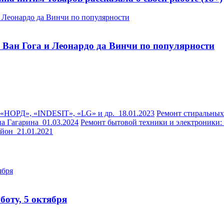
Ван Гога и Леонардо да Винчи по популярности
 «НОРД», «INDESIT», «LG» и др.
18.01.2023
Ремонт стиральны
на Гагарина
01.03.2024
Ремонт бытовой техники и электроники
район
21.01.2021
оту, 5 октября